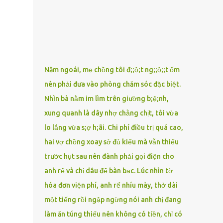
phải xin nghỉ để về quê chăm sóc mẹ rồi sẵn
mở cửa hàng hoa quả để buôn bán. Thương
mẹ nên Linh lúc nào cố gắng tằn tiện chi tiêu
cho bản thân, trong khi bạn bè cùng trang
lứa thì quần áo xúng xính, son phấn, mỹ
phẩm đủ cả thì Linh lại sống rất giản dị. Cô
Năm ngoái, mẹ chồng tôi đ;;ộ;t ng;;ộ;;t ốm
cũng muốn làm đẹp nhưng nghĩ thà dành
nên phải đưa vào phòng chăm sóc đặc biệt.
tiền đó mua đồ ăn ngon bồi bổ cho mẹ thì sẽ
Nhìn bà nằm im lìm trên giường b;ệ;nh,
tốt hơn. Gần 30 tuổi Linh vẫn chưa có chồng,
phần vì gia đình Linh nghèo, phần nữa là
xung quanh là dây nhợ chằng chịt, tôi vừa
Linh sợ cảnh lấy chồng rồi bỏ mẹ một mình
lo lắng vừa s;ợ h;ãi. Chi phí điều trị quá cao,
cô không an tâm. Cho đến một lần thì có cô
hai vợ chồng xoay sở đủ kiểu mà vẫn thiếu
Xuân là bạn học cũ của mẹ Linh đến chơi,
trước hụt sau nên đành phải gọi điện cho
thấy Linh liền khen nức nở: ”Ôi trời, cái Linh
anh rể và chị dâu để bàn bạc. Lúc nhìn tờ
càng ngày càng xinh ra ấy nhỉ? Thế sắp lấy
chồng chưa cháu?”. Nghe đến đó thì mẹ Linh
hóa đơn viện phí, anh rể nhíu mày, thở dài
tiếp lời: ”Cô...
một tiếng rồi ngập ngừng nói anh chị đang
làm ăn túng thiếu nên không có tiền, chỉ có