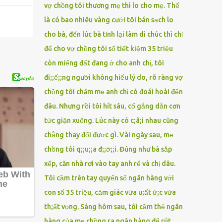
vợ chồng tôi thương mẹ thì lo cho mẹ. Thế
là có bao nhiêu vàng cưới tôi bán sạch lo
cho bà, đến lúc bà tỉnh lại làm di chúc thì chỉ
để cho vợ chồng tôi sổ tiết kiệm 35 triệu
còn miếng đất đang ở cho anh chị, tôi
đi;;ế;;ng người không hiểu lý do, rõ ràng vợ
chồng tôi chăm mẹ anh chị có đoái hoài đến
đâu. Nhưng rồi tôi hít sâu, cố gắng dằn cơn
tức giận xuống. Lúc này có c;ã;i nhau cũng
chẳng thay đổi được gì. Vài ngày sau, mẹ
chồng tôi q;;u;;a đ;;ờ;;i. Đúng như bà sắp
xếp, căn nhà rơi vào tay anh rể và chị dâu.
Tôi cầm trên tay quyển sổ ngân hàng với
con số 35 triệu, cảm giác vừa u;ất ứ;c vừa
th;ất vọng. Sáng hôm sau, tôi cầm thẻ ngân
hàng của mẹ chồng ra ngân hàng để rút