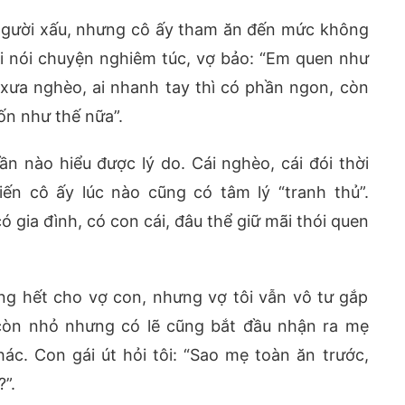
 người xấu, nhưng cô ấy tham ăn đến mức không
gồi nói chuyện nghiêm túc, vợ bảo: “Em quen như
xưa nghèo, ai nhanh tay thì có phần ngon, còn
n như thế nữa”.
ần nào hiểu được lý do. Cái nghèo, cái đói thời
ến cô ấy lúc nào cũng có tâm lý “tranh thủ”.
ó gia đình, có con cái, đâu thể giữ mãi thói quen
ng hết cho vợ con, nhưng vợ tôi vẫn vô tư gắp
 còn nhỏ nhưng có lẽ cũng bắt đầu nhận ra mẹ
c. Con gái út hỏi tôi: “Sao mẹ toàn ăn trước,
”.