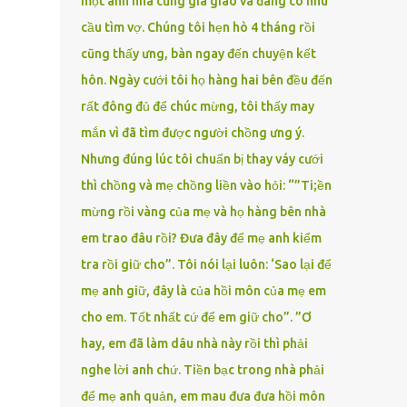
một anh nhà cũng gia giáo và đang có nhu
cầu tìm vợ. Chúng tôi hẹn hò 4 tháng rồi
cũng thấy ưng, bàn ngay đến chuyện kết
hôn. Ngày cưới tôi họ hàng hai bên đều đến
rất đông đủ để chúc mừng, tôi thấy may
mắn vì đã tìm được người chồng ưng ý.
Nhưng đúng lúc tôi chuẩn bị thay váy cưới
thì chồng và mẹ chồng liền vào hỏi: “”Ti;ền
mừng rồi vàng của mẹ và họ hàng bên nhà
em trao đâu rồi? Đưa đây để mẹ anh kiểm
tra rồi giữ cho”. Tôi nói lại luôn: ‘Sao lại để
mẹ anh giữ, đây là của hồi môn của mẹ em
cho em. Tốt nhất cứ để em giữ cho”. ”Ơ
hay, em đã làm dâu nhà này rồi thì phải
nghe lời anh chứ. Tiền bạc trong nhà phải
để mẹ anh quản, em mau đưa đưa hồi môn