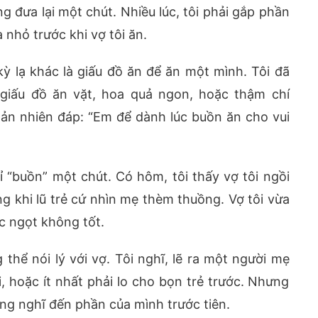
ng đưa lại một chút. Nhiều lúc, tôi phải gắp phần
 nhỏ trước khi vợ tôi ăn.
kỳ lạ khác là giấu đồ ăn để ăn một mình. Tôi đã
 giấu đồ ăn vặt, hoa quả ngon, hoặc thậm chí
thản nhiên đáp: “Em để dành lúc buồn ăn cho vui
ỉ “buồn” một chút. Có hôm, tôi thấy vợ tôi ngồi
g khi lũ trẻ cứ nhìn mẹ thèm thuồng. Vợ tôi vừa
c ngọt không tốt.
 thể nói lý với vợ. Tôi nghĩ, lẽ ra một người mẹ
, hoặc ít nhất phải lo cho bọn trẻ trước. Nhưng
cũng nghĩ đến phần của mình trước tiên.