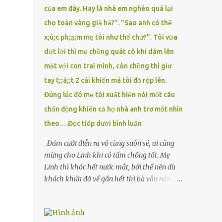
của em đây. Hay là nhà em nghèo quá lại
cho toàn vàng giả hả?”. ”Sao anh có thể
x;ú;c ph;ạ;m mẹ tôi như thế chứ?”. Tôi vừa
dứt lời thì mẹ chồng quát cô khi dám lên
mặt với con trai mình, còn chồng thì giơ
tay t;;á;;t 2 cái khiến má tôi đỏ rộp lên.
Đúng lúc đó mẹ tôi xuất hiện nói một câu
chấn động khiến cả họ nhà anh trơ mắt nhìn
theo….Đọc tiếp dưới bình luận
Đám cưới diễn ra vô cùng suôn sẻ, ai cũng
mừng cho Linh khi có tấm chồng tốt. Mẹ
Linh thì khóc hết nước mắt, bởi thế nên dù
khách khứa đã về gần hết thì bà vẫn nán lại
ở với con gái thêm chút nữa. Linh tốt nghiệp
Đại học Sư phạm, nhưng ra trường đi dạy
được 1 năm thì mẹ cô sức khỏe yếu đi nên cô