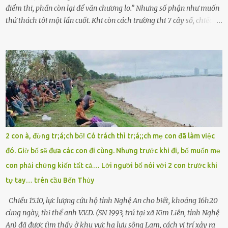
điểm thi, phần còn lại để văn chương lo.” Nhưng số phận như muốn
thử thách tôi một lần cuối. Khi còn cách trường thi 7 cây số, chiếc xe
máy cà tàng của tôi đột nhiên chết máy giữa đường. Tôi luống
cuống đề lại, đạp liên tục, mở cốp, lay ổ điện… nhưng vô ích. Rồi tôi
sực nhớ – điện thoại đang sạc, sáng nay quên mang theo! Giữa con
đường thưa thớt người qua lại, tôi hoảng loạn vẫy tay xin đi nhờ. –
Chú ơi, cháu đi thi, xe hỏng rồi! Làm ơn cho cháu đi nhờ với! – Cô ơi,
giúp cháu với, cháu không có điện thoại… Người thì lắc đầu. Người
thì tăng ga tránh xa như né một kẻ lừa đảo. Tôi gào lên giữa đường
như một kẻ mất trí. Vô ích. 6h10. Còn hơn 30 phút nữa. Trong đầu
tôi chỉ có một lựa chọn duy nhất: chạy. Tôi quăng xe vào vệ đường,
2 con à, đừng tr;á;ch bố! Có trách thì tr;á;;ch mẹ con đã làm việc
rút tờ giấy báo dự thi nhét túi áo, đeo ba lô và chạy . Chạy miết.
đó. Giờ bố sẽ đưa các con đi cùng. Nhưng trước khi đi, bố muốn mẹ
Chạy không ngừng. Qua ngã...
con phải chứng kiến tất cả… Lời người bố nói với 2 con trước khi
tự tay… trên cầu Bến Thủy
Chiều 15.10, lực lượng cứu hộ tỉnh Nghệ An cho biết, khoảng 16h20
cùng ngày, thi thể anh V.V.D. (SN 1993, trú tại xã Kim Liên, tỉnh Nghệ
An) đã được tìm thấy ở khu vực hạ lưu sông Lam, cách vị trí xảy ra