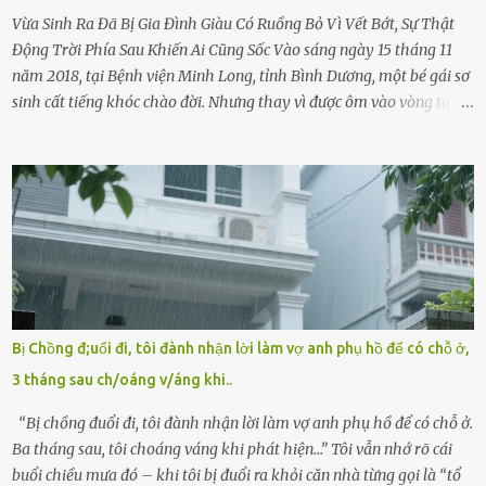
Vừa Sinh Ra Đã Bị Gia Đình Giàu Có Ruồng Bỏ Vì Vết Bớt, Sự Thật
Động Trời Phía Sau Khiến Ai Cũng Sốc Vào sáng ngày 15 tháng 11
năm 2018, tại Bệnh viện Minh Long, tỉnh Bình Dương, một bé gái sơ
sinh cất tiếng khóc chào đời. Nhưng thay vì được ôm vào vòng tay
ấm áp của gia đình, bé lại đối diện với sự ruồng bỏ lạnh lùng. Đứa
trẻ – với một vết bớt đen trên má – bị gia đình ngoại hình hoàn
hảo, địa vị cao sang của ông Trần Quốc Tùng xem như điềm gở. Ông
Tùng, một doanh nhân quyền lực có tiếng ở Bình Dương, cùng vợ là
bà Đỗ Thị Nga, lập tức ra quyết định nhẫn tâm: bỏ lại đứa trẻ. Họ
viện cớ “không đủ khả năng nuôi dưỡng” và ký vào giấy từ chối
quyền giám hộ, yêu cầu bệnh viện xử lý bé như một trường hợp bị
bỏ rơi. Trong khi ấy, con gái ruột của họ – Trần Lệ Mi – vẫn đang
mê man sau sinh, hoàn toàn không hay biết chuyện gì xảy ra.
Bị Chồng đ;uổi đi, tôi đành nhận lời làm vợ anh phụ hồ để có chỗ ở,
Thiếu úy Nguyễn Thị Mai, một nữ cảnh sát công tác tại địa phương,
3 tháng sau ch/oáng v/áng khi..
tình cờ chứng kiến giây phút bé bị đưa đi trong lặng lẽ. Nét mặt đỏ
hỏn, bàn tay bé xíu co quắp, ...
“Bị chồng đuổi đi, tôi đành nhận lời làm vợ anh phụ hồ để có chỗ ở.
Ba tháng sau, tôi choáng váng khi phát hiện…” Tôi vẫn nhớ rõ cái
buổi chiều mưa đó – khi tôi bị đuổi ra khỏi căn nhà từng gọi là “tổ