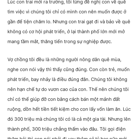
Lúc con trai mới ra trường, tôi từng đề nghị con về quê
tìm việc vì chúng tôi chỉ có mình con nên muốn được ở
gần để tiện chăm lo. Nhưng con trai gạt đi và bảo về quê
không có cơ hội phát triển, ở lại thành phố lớn mới mở
mang tầm mắt, thăng tiến trong sự nghiệp được.
Vợ chồng tôi đều là những người nông dân quê mùa,
nghe con nói vậy thì thấy cũng đúng. Con còn trẻ, muốn
phát triển, bay nhảy là điều đúng đắn. Chúng tôi không
nên hạn chế tự do vươn cao của con. Thế nên chúng tôi
chỉ có thể giúp đỡ con bằng cách bán một mảnh đất
ruộng, dồn hết tiền tiết kiệm cho con lấy vốn làm ăn. Lúc
đó 300 triệu mà chúng tôi có là cả một gia tài. Nhưng lên
thành phố, 300 triệu chẳng thấm vào đâu. Tôi gọi điện
thăm hỏi thì con nói phải đi vay thêm cả tỷ bạc nữa mới