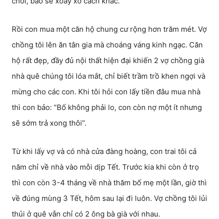
chối, bảo sẽ xoay xở cách khác.
Rồi con mua một căn hộ chung cư rộng hơn trăm mét. Vợ
chồng tôi lên ăn tân gia mà choáng váng kinh ngạc. Căn
hộ rất đẹp, đầy đủ nội thất hiện đại khiến 2 vợ chồng già
nhà quê chúng tôi lóa mắt, chỉ biết trầm trồ khen ngợi và
mừng cho các con. Khi tôi hỏi con lấy tiền đâu mua nhà
thì con bảo: “Bố không phải lo, con còn nợ một ít nhưng
sẽ sớm trả xong thôi”.
Từ khi lấy vợ và có nhà cửa đàng hoàng, con trai tôi cả
năm chỉ về nhà vào mỗi dịp Tết. Trước kia khi còn ở trọ
thì con còn 3-4 tháng về nhà thăm bố mẹ một lần, giờ thì
về đúng mùng 3 Tết, hôm sau lại đi luôn. Vợ chồng tôi lủi
thủi ở quê vẫn chỉ có 2 ông bà già với nhau.