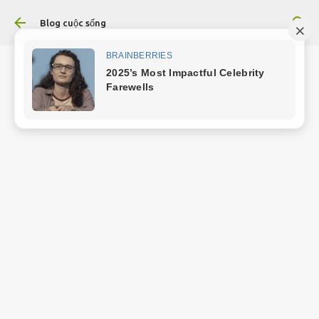
Chuyển đến nội dung chính
Blog cuộc sống