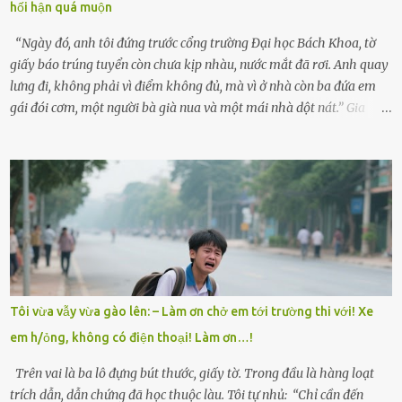
hối hận quá muộn
“Con sẽ nhặt thật nhiều vỏ sò cho mẹ nhé!” Chiếc xe khách lăn
bánh rời khỏi bến...
“Ngày đó, anh tôi đứng trước cổng trường Đại học Bách Khoa, tờ
giấy báo trúng tuyển còn chưa kịp nhàu, nước mắt đã rơi. Anh quay
lưng đi, không phải vì điểm không đủ, mà vì ở nhà còn ba đứa em
gái đói cơm, một người bà già nua và một mái nhà dột nát.” Gia
đình anh Trí sống ở một xã nhỏ thuộc huyện Hương Sơn, Hà Tĩnh.
Mẹ mất sớm khi đứa út mới lên ba, cha thì bỏ đi biệt xứ từ đó không
có tin tức. Mọi gánh nặng đổ dồn lên đôi vai gầy guộc của bà nội –
cụ Nguyễn Thị Đào – và cậu con trai cả là Trí, lúc đó mới chỉ 17 tuổi.
Trí là học sinh giỏi toàn huyện, học lớp 12 nhưng đã biết làm ruộng,
làm thuê, biết đi cày thuê từ 4h sáng rồi lại tất tả về đi học. Người
trong làng thương lắm, bảo: “Thằng Trí học giỏi mà hiền, sau này
nên ông này bà nọ đó!” Trí có ba cô em gái: Mai, Lan và Hương – ba
cái tên mẹ đặt lúc còn sống, mong tụi nhỏ sau này như hoa mai nở
Tôi vừa vẫy vừa gào lên: – Làm ơn chở em tới trường thi với! Xe
giữa mùa đông. Nhưng hoa có đẹp mấy cũng cần đất màu, mà nhà
em h/ỏng, không có điện thoại! Làm ơn…!
thì chỉ toàn đất sỏi đá và khốn khó. Năm đó, Trí đỗ Đại học Bách
Khoa Hà...
Trên vai là ba lô đựng bút thước, giấy tờ. Trong đầu là hàng loạt
trích dẫn, dẫn chứng đã học thuộc làu. Tôi tự nhủ: “Chỉ cần đến