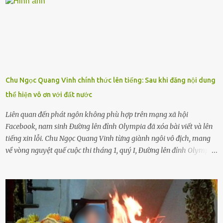
khuyên nhủ con thật cẩn thận. Nếu cháu không nghe lời, cảnh sát
sẽ bắt Thực tế thì kể cả người già, thậm chí cha mẹ sẽ dọa con như
này. Nhưng dùng cách này sẽ kiến con trẻ ngày càng chán ghét mà
thôi. Đôi khi con cái phải rời xa cha mẹ, sống với người già, lúc này
con rất buồn. (ảnh minh họa) Nếu một ngày nào đó một đứa trẻ
gặp nguy hiểm và cần được giúp đỡ nhưng không dám gọi cảnh sát
để được giúp đỡ thì có thể sẽ bỏ lỡ cơ hội và gặp nguy hiểm. Trẻ con
Chu Ngọc Quang Vinh chính thức lên tiếng: Sau khi đăng nội dung
có biết gì đâu Nhiều người cứ coi trẻ còn nhỏ nên dù có phạm sai
thể hiện vô ơn với đất nước
lầm, thì họ cũng không trách mắng. Nhưng nếu người lớn tuổi
không dạy con cẩn...
Liên quan đến phát ngôn không phù hợp trên mạng xã hội
Facebook, nam sinh Đường lên đỉnh Olympia đã xóa bài viết và lên
tiếng xin lỗi. Chu Ngọc Quang Vinh từng giành ngôi vô địch, mang
về vòng nguyệt quế cuộc thi tháng 1, quý I, Đường lên đỉnh Olympia.
Ảnh: Đơn vị cung cấp Trước đó, đêm ngày 1.9, trên mạng xã hội, một
tài khoản của học sinh mang tên Chu Vinh có bài viết có nội dung
chưa phù hợp, gây xôn xao, bức xúc trong dư luận. Ngay sau đó,
Trường THPT Chuyên Nguyễn Tất Thành báo cáo xác nhận tài
khoản Chu Vinh là của học sinh Chu Ngọc Quang Vinh, lớp 12 Anh
của nhà trường. Nam sinh này từng giành ngôi vô địch, mang về