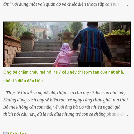
ấm” với đúng một vali quần áo và chiếc điện thoại sắp cạn pin.
Chồng tôi – người từng thề thốt “một đời yêu em” – đã không chút
thương xót ném tôi ra đường sau khi tôi bị sảy thai lần thứ hai. “Tôi
cưới cô để có con. Không phải để nuôi một cái thân bất tài chỉ biết
khóc lóc,” anh ta gằn giọng, đẩy mạnh cánh cửa trước mặt tôi.
Tiếng cánh cửa đóng lại, vang lên như một bản án lạnh lùng. Tôi
đứng chết lặng giữa cơn mưa, không biết đi đâu, về đâu. Bố mẹ tôi
mất sớm. Tôi chẳng có anh chị em. Họ hàng cũng thưa thớt, chẳng
ai thân thiết đến mức có thể mở lòng cho tôi tá túc. Bạn bè? Ai cũng
bận rộn với gia đình riêng của họ. Tôi đã từng đặt cược cả thanh
Ông bà chăm cháu mà nói ra 7 câu này thì sớm tan cửa nát nhà,
xuân vào người chồng ấy – và giờ, tôi chỉ còn lại chính mình. Tôi lên
nhất là điều đầu tiên
chiếc xe buýt cuối ngày, trốn chạy khỏi thành phố và nỗi đau. Tôi v...
Thực tế thì kể cả người già, thậm chí cha mẹ sẽ dọa con như này.
Nhưng dùng cách này sẽ kiến con trẻ ngày càng chán ghét mà thôi
Bố mẹ không cần con nữa, về với ông bà Có rất nhiều người già
thích nói câu này, dù là nói đùa nhưng trẻ con sẽ chẳng phân biệt
được nên chúng sẽ cực kỳ buồn. Đôi khi con cái phải rời xa cha mẹ,
sống với người già, lúc này con rất buồn. Thế nên người lớn hãy