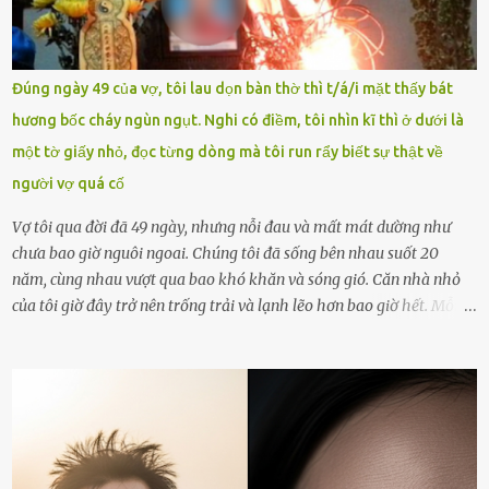
vòng nguyệt quế cuộc thi tháng 1, quý I, Đường lên đỉnh Olympia
năm thứ 24. Quá trình giáo dục, học sinh Chu Ngọc Quang Vinh đã
nhận thức được nội dung bài viết của bản thân trên mạng xã hội
Đúng ngày 49 của vợ, tôi lau dọn bàn thờ thì t/á/i mặt thấy bát
ngày 1.9 là chưa phù hợp nên đã chủ động gỡ bài viết và đăng bài
hương bốc cháy ngùn ngụt. Nghi có điềm, tôi nhìn kĩ thì ở dưới là
xin lỗi trên trang Facebook cá nhân. Chu Ngọc Quang Vinh làm việc
một tờ giấy nhỏ, đọc từng dòng mà tôi run rẩy biết sự thật về
với cơ quan chức năng. Ảnh: Đơn vị cung...
người vợ quá cố
Vợ tôi qua đời đã 49 ngày, nhưng nỗi đau và mất mát dường như
chưa bao giờ nguôi ngoai. Chúng tôi đã sống bên nhau suốt 20
năm, cùng nhau vượt qua bao khó khăn và sóng gió. Căn nhà nhỏ
của tôi giờ đây trở nên trống trải và lạnh lẽo hơn bao giờ hết. Mỗi
góc trong nhà đều gợi nhớ về hình bóng của cô ấy – người phụ nữ
mà tôi đã yêu thương và chia sẻ cả cuộc đời. Ngày vợ mất, tôi như
rơi vào khoảng trống vô tận, chẳng còn muốn làm gì ngoài việc
ngồi lặng lẽ nhớ về cô ấy. Nhưng cuộc sống không cho phép tôi mãi
chìm đắm trong đau khổ. Họ hàng, bạn bè và những người thân
thiết đã đến bên, giúp tôi tổ chức tang lễ chu toàn. Và hôm nay là
ngày giỗ đầu tiên của vợ, 49 ngày sau khi cô ấy rời xa tôi mãi