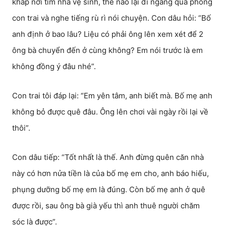
khắp nơi tìm nhà vệ sinh, thế nào lại đi ngang qua phòng
con trai và nghe tiếng rù rì nói chuyện. Con dâu hỏi: “Bố
anh định ở bao lâu? Liệu có phải ông lên xem xét để 2
ông bà chuyển đến ở cùng không? Em nói trước là em
không đồng ý đâu nhé”.
Con trai tôi đáp lại: “Em yên tâm, anh biết mà. Bố mẹ anh
không bỏ được quê đâu. Ông lên chơi vài ngày rồi lại về
thôi”.
Con dâu tiếp: “Tốt nhất là thế. Anh đừng quên căn nhà
này có hơn nửa tiền là của bố mẹ em cho, anh báo hiếu,
phụng dưỡng bố mẹ em là đúng. Còn bố mẹ anh ở quê
được rồi, sau ông bà già yếu thì anh thuê người chăm
sóc là được”.