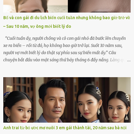
mãi.Buổi sáng hôm đó, sau khi cúng cơm xong, tôi quyết định lên
sắp xếp lại bàn thờ vợ. Mọi thứ vẫn như mọi ngày, nhưng có điều gì
Bố và con gái đi du lịch biển cuối tuần nhưng không bao giờ trở về
đó kỳ lạ mà tôi không thể giải thích được. Trong khoảnh khắc tôi
– Sau 10 năm, vợ ông mới biết lý do
cúi xuống lau chùi bát hương, một luồng gió lạ thoáng qua, khiến
tôi giật mình. Và rồi, một chuyện kinh...
“Cuối tuần ấy, người chồng và cô con gái nhỏ đã bước lên chuyến
xe ra biển – rồi từ đó, họ không bao giờ trở lại. Suốt 10 năm sau,
người vợ mới biết lý do thật sự phía sau sự biến mất ấy.” Câu
chuyện bắt đầu vào một sáng thứ bảy tháng 6 đầy nắng. Làng quê
ven sông rộn ràng với tiếng gà gáy, tiếng trẻ con gọi nhau ra đồng
bắt cào cào. Ngôi nhà nhỏ của ông Minh và bà Hạnh cũng rộn ràng
không kém. Ông Minh, vốn là một người đàn ông điềm đạm, ít nói,
hôm ấy lại đặc biệt vui vẻ. Ông chuẩn bị hành lý cho chuyến đi biển
cùng cô con gái 8 tuổi tên Thảo. “Em ở nhà nghỉ ngơi nhé, anh đưa
con đi biển hai ngày, để nó được ngắm sóng, nghịch cát. Về chắc nó
sẽ kể cho em nghe cả tuần không hết chuyện.” – Ông Minh cười
hiền, vuốt tóc vợ. Bà Hạnh nhìn chồng và con gái ríu rít chuẩn bị mà
lòng cũng rộn ràng. Bà vốn ít có dịp đi xa vì còn bận buôn bán ở chợ,
Anh trai từ bỏ ước mơ nuôi 3 em gái thành tài, 20 năm sau bà nội
nên lần này cũng đành ở nhà. Thảo ôm chầm lấy mẹ trước khi đi: