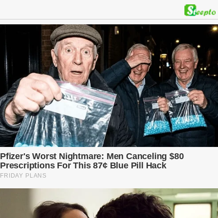
kế hoạch được chuẩn bị kỹ lưỡng để người đàn ông phản bội ấy
phải trả giá … Hà Nội, mùa thu năm 2018, cái lạnh len lỏi qua từng
khe cửa gỗ cũ kỹ. Trong một căn biệt thự sang trọng ở phố Tây Hồ,
Ngọc Anh ngồi lặng lẽ trên ghế sofa, tay đặt lên bụng – nơi hai sinh
linh bé bỏng đang lớn dần từng ngày. Cô chưa bao giờ nghĩ mình sẽ
phải sống trong sợ hãi khi mang thai, đặc biệt là sợ… chính chồng
mình. Trí – người chồng mà cô từng yêu đến mù quáng, đã không
còn là người đàn ông của ngày đầu. Thành đạt, quyền lực, nhưng
cũng dối trá và lạnh lùng. Gần đây, anh hay về muộn, thậm chí có
đêm không về. Và rồi, trong một bữa cơm tối vắng lặng, Trí ném
xuống bàn ly n...