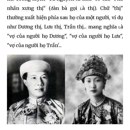
nhȃn xưng thị" (ᵭàn bà gọi ʟà thị). Chữ "thị"
thường xuất hiện phía sau họ của một người, ví dụ
như Dương thị, Lưu thị, Trần thị... mang nghĩa ʟà
"vợ của người họ Dương", "vợ của người họ Lưu",
"vợ của người họ Trần'...