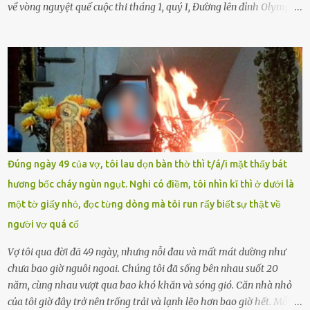
về vòng nguyệt quế cuộc thi tháng 1, quý I, Đường lên đỉnh Olympia.
Ảnh: Đơn vị cung cấp Trước đó, đêm ngày 1.9, trên mạng xã hội, một
tài khoản của học sinh mang tên Chu Vinh có bài viết có nội dung
chưa phù hợp, gây xôn xao, bức xúc trong dư luận. Ngay sau đó,
Trường THPT Chuyên Nguyễn Tất Thành báo cáo xác nhận tài
khoản Chu Vinh là của học sinh Chu Ngọc Quang Vinh, lớp 12 Anh
của nhà trường. Nam sinh này từng giành ngôi vô địch, mang về
vòng nguyệt quế cuộc thi tháng 1, quý I, Đường lên đỉnh Olympia
năm thứ 24. Quá trình giáo dục, học sinh Chu Ngọc Quang Vinh đã
nhận thức được nội dung bài viết của bản thân trên mạng xã hội
Đúng ngày 49 của vợ, tôi lau dọn bàn thờ thì t/á/i mặt thấy bát
ngày 1.9 là chưa phù hợp nên đã chủ động gỡ bài viết và đăng bài
hương bốc cháy ngùn ngụt. Nghi có điềm, tôi nhìn kĩ thì ở dưới là
xin lỗi trên trang Facebook cá nhân. Chu Ngọc Quang Vinh làm việc
một tờ giấy nhỏ, đọc từng dòng mà tôi run rẩy biết sự thật về
với cơ quan chức năng. Ảnh: Đơn vị cung...
người vợ quá cố
Vợ tôi qua đời đã 49 ngày, nhưng nỗi đau và mất mát dường như
chưa bao giờ nguôi ngoai. Chúng tôi đã sống bên nhau suốt 20
năm, cùng nhau vượt qua bao khó khăn và sóng gió. Căn nhà nhỏ
của tôi giờ đây trở nên trống trải và lạnh lẽo hơn bao giờ hết. Mỗi