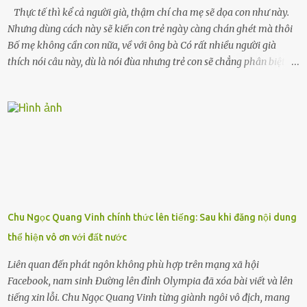
Thực tế thì kể cả người già, thậm chí cha mẹ sẽ dọa con như này.
Nhưng dùng cách này sẽ kiến con trẻ ngày càng chán ghét mà thôi
Bố mẹ không cần con nữa, về với ông bà Có rất nhiều người già
thích nói câu này, dù là nói đùa nhưng trẻ con sẽ chẳng phân biệt
được nên chúng sẽ cực kỳ buồn. Đôi khi con cái phải rời xa cha mẹ,
sống với người già, lúc này con rất buồn. Thế nên người lớn hãy
khuyên nhủ con thật cẩn thận. Nếu cháu không nghe lời, cảnh sát
sẽ bắt Thực tế thì kể cả người già, thậm chí cha mẹ sẽ dọa con như
này. Nhưng dùng cách này sẽ kiến con trẻ ngày càng chán ghét mà
thôi. Đôi khi con cái phải rời xa cha mẹ, sống với người già, lúc này
con rất buồn. (ảnh minh họa) Nếu một ngày nào đó một đứa trẻ
gặp nguy hiểm và cần được giúp đỡ nhưng không dám gọi cảnh sát
để được giúp đỡ thì có thể sẽ bỏ lỡ cơ hội và gặp nguy hiểm. Trẻ con
Chu Ngọc Quang Vinh chính thức lên tiếng: Sau khi đăng nội dung
có biết gì đâu Nhiều người cứ coi trẻ còn nhỏ nên dù có phạm sai
thể hiện vô ơn với đất nước
lầm, thì họ cũng không trách mắng. Nhưng nếu người lớn tuổi
không dạy con cẩn...
Liên quan đến phát ngôn không phù hợp trên mạng xã hội
Facebook, nam sinh Đường lên đỉnh Olympia đã xóa bài viết và lên
tiếng xin lỗi. Chu Ngọc Quang Vinh từng giành ngôi vô địch, mang