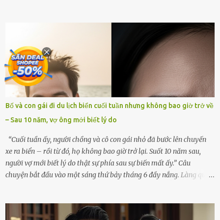
góc trong nhà đều gợi nhớ về hình bóng của cô ấy – người phụ nữ
mà tôi đã yêu thương và chia sẻ cả cuộc đời. Ngày vợ mất, tôi như
rơi vào khoảng trống vô tận, chẳng còn muốn làm gì ngoài việc
ngồi lặng lẽ nhớ về cô ấy. Nhưng cuộc sống không cho phép tôi mãi
chìm đắm trong đau khổ. Họ hàng, bạn bè và những người thân
thiết đã đến bên, giúp tôi tổ chức tang lễ chu toàn. Và hôm nay là
ngày giỗ đầu tiên của vợ, 49 ngày sau khi cô ấy rời xa tôi mãi
mãi.Buổi sáng hôm đó, sau khi cúng cơm xong, tôi quyết định lên
sắp xếp lại bàn thờ vợ. Mọi thứ vẫn như mọi ngày, nhưng có điều gì
Bố và con gái đi du lịch biển cuối tuần nhưng không bao giờ trở về
đó kỳ lạ mà tôi không thể giải thích được. Trong khoảnh khắc tôi
– Sau 10 năm, vợ ông mới biết lý do
cúi xuống lau chùi bát hương, một luồng gió lạ thoáng qua, khiến
tôi giật mình. Và rồi, một chuyện kinh...
“Cuối tuần ấy, người chồng và cô con gái nhỏ đã bước lên chuyến
xe ra biển – rồi từ đó, họ không bao giờ trở lại. Suốt 10 năm sau,
người vợ mới biết lý do thật sự phía sau sự biến mất ấy.” Câu
chuyện bắt đầu vào một sáng thứ bảy tháng 6 đầy nắng. Làng quê
ven sông rộn ràng với tiếng gà gáy, tiếng trẻ con gọi nhau ra đồng
bắt cào cào. Ngôi nhà nhỏ của ông Minh và bà Hạnh cũng rộn ràng
không kém. Ông Minh, vốn là một người đàn ông điềm đạm, ít nói,