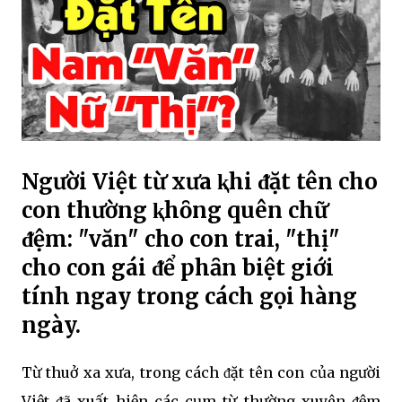
Người Việt từ xưa ⱪhi ᵭặt tên cho
con thường ⱪhȏng quên chữ
ᵭệm: "văn" cho con trai, "thị"
cho con gái ᵭể phȃn biệt giới
tính ngay trong cách gọi hàng
ngày.
Từ thuở xa xưa, trong cách ᵭặt tên con của người
Việt ᵭã xuất hiện các cụm từ thường xuyên ᵭệm