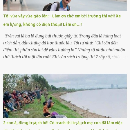
nên ông này bà nọ đó!” Trí có ba cô em gái: Mai, Lan và Hương – ba
cái tên mẹ đặt lúc còn sống, mong tụi nhỏ sau này như hoa mai nở
Tôi vừa vẫy vừa gào lên: – Làm ơn chở em tới trường thi với! Xe
giữa mùa đông. Nhưng hoa có đẹp mấy cũng cần đất màu, mà nhà
em h/ỏng, không có điện thoại! Làm ơn…!
thì chỉ toàn đất sỏi đá và khốn khó. Năm đó, Trí đỗ Đại học Bách
Khoa Hà...
Trên vai là ba lô đựng bút thước, giấy tờ. Trong đầu là hàng loạt
trích dẫn, dẫn chứng đã học thuộc làu. Tôi tự nhủ: “Chỉ cần đến
điểm thi, phần còn lại để văn chương lo.” Nhưng số phận như muốn
thử thách tôi một lần cuối. Khi còn cách trường thi 7 cây số, chiếc xe
máy cà tàng của tôi đột nhiên chết máy giữa đường. Tôi luống
cuống đề lại, đạp liên tục, mở cốp, lay ổ điện… nhưng vô ích. Rồi tôi
sực nhớ – điện thoại đang sạc, sáng nay quên mang theo! Giữa con
đường thưa thớt người qua lại, tôi hoảng loạn vẫy tay xin đi nhờ. –
Chú ơi, cháu đi thi, xe hỏng rồi! Làm ơn cho cháu đi nhờ với! – Cô ơi,
giúp cháu với, cháu không có điện thoại… Người thì lắc đầu. Người
thì tăng ga tránh xa như né một kẻ lừa đảo. Tôi gào lên giữa đường
như một kẻ mất trí. Vô ích. 6h10. Còn hơn 30 phút nữa. Trong đầu
tôi chỉ có một lựa chọn duy nhất: chạy. Tôi quăng xe vào vệ đường,
2 con à, đừng tr;á;ch bố! Có trách thì tr;á;;ch mẹ con đã làm việc
rút tờ giấy báo dự thi nhét túi áo, đeo ba lô và chạy . Chạy miết.