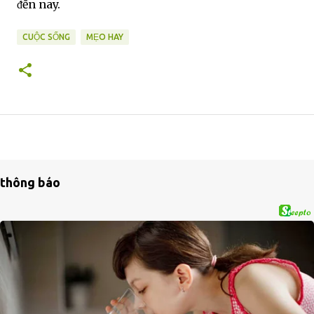
ᵭḗn nay.
CUỘC SỐNG
MẸO HAY
thông báo