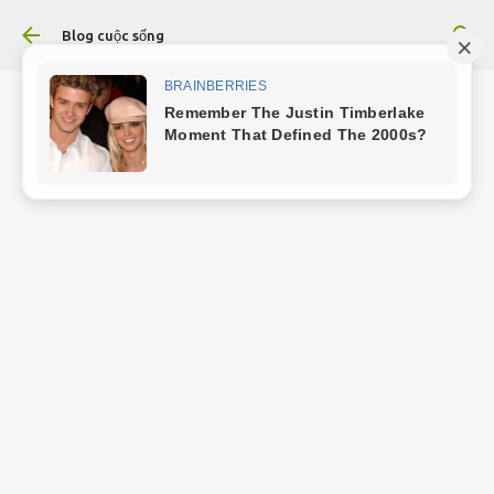
Chuyển đến nội dung chính
Blog cuộc sống