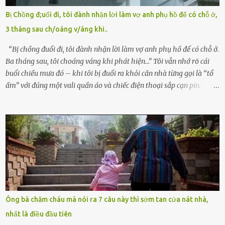
mê man sau sinh, hoàn toàn không hay biết chuyện gì xảy ra.
Bị Chồng đ;uổi đi, tôi đành nhận lời làm vợ anh phụ hồ để có chỗ ở,
Thiếu úy Nguyễn Thị Mai, một nữ cảnh sát công tác tại địa phương,
3 tháng sau ch/oáng v/áng khi..
tình cờ chứng kiến giây phút bé bị đưa đi trong lặng lẽ. Nét mặt đỏ
hỏn, bàn tay bé xíu co quắp, ...
“Bị chồng đuổi đi, tôi đành nhận lời làm vợ anh phụ hồ để có chỗ ở.
Ba tháng sau, tôi choáng váng khi phát hiện…” Tôi vẫn nhớ rõ cái
buổi chiều mưa đó – khi tôi bị đuổi ra khỏi căn nhà từng gọi là “tổ
ấm” với đúng một vali quần áo và chiếc điện thoại sắp cạn pin.
Chồng tôi – người từng thề thốt “một đời yêu em” – đã không chút
thương xót ném tôi ra đường sau khi tôi bị sảy thai lần thứ hai. “Tôi
cưới cô để có con. Không phải để nuôi một cái thân bất tài chỉ biết
khóc lóc,” anh ta gằn giọng, đẩy mạnh cánh cửa trước mặt tôi.
Tiếng cánh cửa đóng lại, vang lên như một bản án lạnh lùng. Tôi
đứng chết lặng giữa cơn mưa, không biết đi đâu, về đâu. Bố mẹ tôi
mất sớm. Tôi chẳng có anh chị em. Họ hàng cũng thưa thớt, chẳng
ai thân thiết đến mức có thể mở lòng cho tôi tá túc. Bạn bè? Ai cũng
bận rộn với gia đình riêng của họ. Tôi đã từng đặt cược cả thanh
Ông bà chăm cháu mà nói ra 7 câu này thì sớm tan cửa nát nhà,
xuân vào người chồng ấy – và giờ, tôi chỉ còn lại chính mình. Tôi lên
nhất là điều đầu tiên
chiếc xe buýt cuối ngày, trốn chạy khỏi thành phố và nỗi đau. Tôi v...