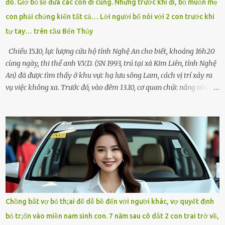
đó. Giờ bố sẽ đưa các con đi cùng. Nhưng trước khi đi, bố muốn mẹ
Chạy không ngừng. Qua ngã...
con phải chứng kiến tất cả… Lời người bố nói với 2 con trước khi
tự tay… trên cầu Bến Thủy
Chiều 15.10, lực lượng cứu hộ tỉnh Nghệ An cho biết, khoảng 16h20
cùng ngày, thi thể anh V.V.D. (SN 1993, trú tại xã Kim Liên, tỉnh Nghệ
An) đã được tìm thấy ở khu vực hạ lưu sông Lam, cách vị trí xảy ra
vụ việc không xa. Trước đó, vào đêm 13.10, cơ quan chức năng nhận
được tin báo có một người đàn ông điều khiển xe máy lên cầu Bến
Thủy – cây cầu bắc qua sông Lam nối hai tỉnh Nghệ An và Hà Tĩnh
– rồi để lại xe máy trên cầu, ôm theo 2 con gái nhỏ nhảy xuống
sông. Người thân và hàng xóm ngóng chờ thông tin tìm kiếm 3 bố
con mất tích trên sông Lam sau vụ nhảy cầu. Ảnh: Hải Dương Tại
hiện trường, người dân phát hiện một chiếc xe máy mang biển kiểm
soát Nghệ An cùng hai chiếc cặp học sinh. Ngay trong đêm, lực
lượng chức năng phối hợp cùng các đội cứu hộ tình nguyện triển
khai tìm kiếm. Danh tính các nạn nhân được xác định là anh V.V.D.
Chồng bắt vợ bỏ th;ai để dễ bề đến với người khác, vợ quyết định
và 2 con gái là cháu V.H.B. (SN 2020) và V.G.T. (SN 2021). Hai cháu là
bỏ tr;ốn vào miền nam sinh con. 7 năm sau cô dắt 2 con trai trở về,
con của anh D. và chị B.T.Y. (SN 1999). Lực lượng cứu hộ đã tiến hành