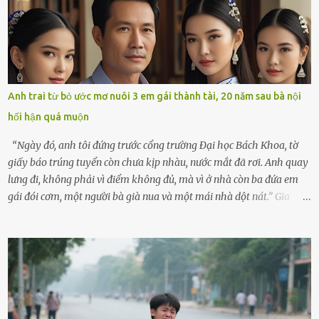
hôm ấy lại đặc biệt vui vẻ. Ông chuẩn bị hành lý cho chuyến đi biển
cùng cô con gái 8 tuổi tên Thảo. “Em ở nhà nghỉ ngơi nhé, anh đưa
con đi biển hai ngày, để nó được ngắm sóng, nghịch cát. Về chắc nó
sẽ kể cho em nghe cả tuần không hết chuyện.” – Ông Minh cười
hiền, vuốt tóc vợ. Bà Hạnh nhìn chồng và con gái ríu rít chuẩn bị mà
lòng cũng rộn ràng. Bà vốn ít có dịp đi xa vì còn bận buôn bán ở chợ,
Anh trai từ bỏ ước mơ nuôi 3 em gái thành tài, 20 năm sau bà nội
nên lần này cũng đành ở nhà. Thảo ôm chầm lấy mẹ trước khi đi:
hối hận quá muộn
“Con sẽ nhặt thật nhiều vỏ sò cho mẹ nhé!” Chiếc xe khách lăn
bánh rời khỏi bến...
“Ngày đó, anh tôi đứng trước cổng trường Đại học Bách Khoa, tờ
giấy báo trúng tuyển còn chưa kịp nhàu, nước mắt đã rơi. Anh quay
lưng đi, không phải vì điểm không đủ, mà vì ở nhà còn ba đứa em
gái đói cơm, một người bà già nua và một mái nhà dột nát.” Gia
đình anh Trí sống ở một xã nhỏ thuộc huyện Hương Sơn, Hà Tĩnh.
Mẹ mất sớm khi đứa út mới lên ba, cha thì bỏ đi biệt xứ từ đó không
có tin tức. Mọi gánh nặng đổ dồn lên đôi vai gầy guộc của bà nội –
cụ Nguyễn Thị Đào – và cậu con trai cả là Trí, lúc đó mới chỉ 17 tuổi.
Trí là học sinh giỏi toàn huyện, học lớp 12 nhưng đã biết làm ruộng,
làm thuê, biết đi cày thuê từ 4h sáng rồi lại tất tả về đi học. Người
trong làng thương lắm, bảo: “Thằng Trí học giỏi mà hiền, sau này