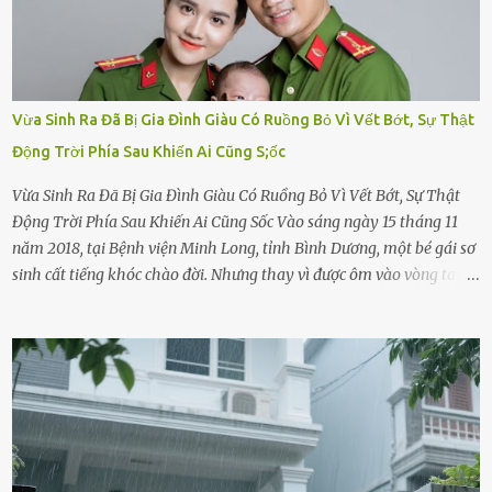
Vừa Sinh Ra Đã Bị Gia Đình Giàu Có Ruồng Bỏ Vì Vết Bớt, Sự Thật
Động Trời Phía Sau Khiến Ai Cũng S;ốc
Vừa Sinh Ra Đã Bị Gia Đình Giàu Có Ruồng Bỏ Vì Vết Bớt, Sự Thật
Động Trời Phía Sau Khiến Ai Cũng Sốc Vào sáng ngày 15 tháng 11
năm 2018, tại Bệnh viện Minh Long, tỉnh Bình Dương, một bé gái sơ
sinh cất tiếng khóc chào đời. Nhưng thay vì được ôm vào vòng tay
ấm áp của gia đình, bé lại đối diện với sự ruồng bỏ lạnh lùng. Đứa
trẻ – với một vết bớt đen trên má – bị gia đình ngoại hình hoàn
hảo, địa vị cao sang của ông Trần Quốc Tùng xem như điềm gở. Ông
Tùng, một doanh nhân quyền lực có tiếng ở Bình Dương, cùng vợ là
bà Đỗ Thị Nga, lập tức ra quyết định nhẫn tâm: bỏ lại đứa trẻ. Họ
viện cớ “không đủ khả năng nuôi dưỡng” và ký vào giấy từ chối
quyền giám hộ, yêu cầu bệnh viện xử lý bé như một trường hợp bị
bỏ rơi. Trong khi ấy, con gái ruột của họ – Trần Lệ Mi – vẫn đang