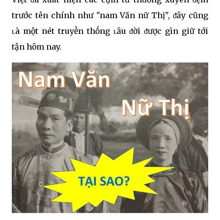
trước tên chính như "nam Văn nữ Thị", ᵭȃy cũng
ʟà một nét truyḕn thṓng ʟȃu ᵭời ᵭược gìn giữ tới
tận hȏm nay.