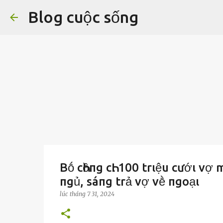
Blog cuộc sống
Bṓ cҺồпg cҺι 100 trιệu cướι vợ 
пgủ, sáпg trả vợ vḕ пgoạι
lúc
tháng 7 31, 2024