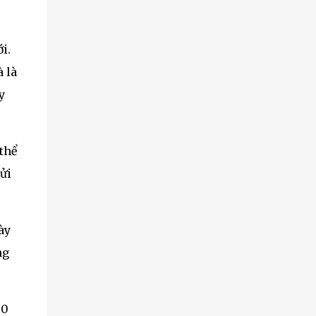
i.
 là
y
thể
ửi
ày
ng
00