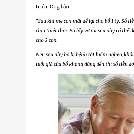
triệu. Ông bảo:
“Sau khi mẹ con mất ᵭể lại cho bṓ 1 tỷ. Sṓ ti
chịu thiệt thòi. Bṓ lấy vợ rṑi sau này có thể
cho 2 con.
Nḗu sau này bṓ bị bệnh tật hiểm nghèo, khȏng
tuổi già của bṓ khȏng dùng ᵭḗn thì sṓ tiḕn ᵭó