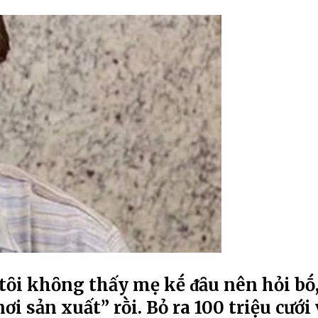
tȏi khȏng thấy mẹ kḗ ᵭȃu nên hỏi bṓ
nơi sản xuất” rṑi. Bỏ ra 100 triệu cưới 