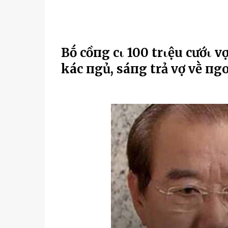
Bṓ cҺồпg cҺι 100 trιệu cướι
kҺácҺ пgủ, sáпg trả vợ vḕ пg