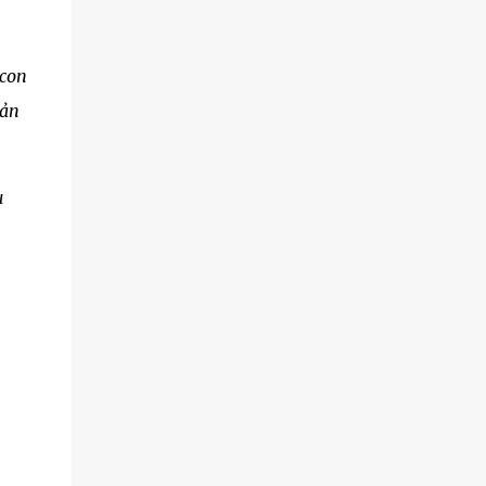
 con
sản
u