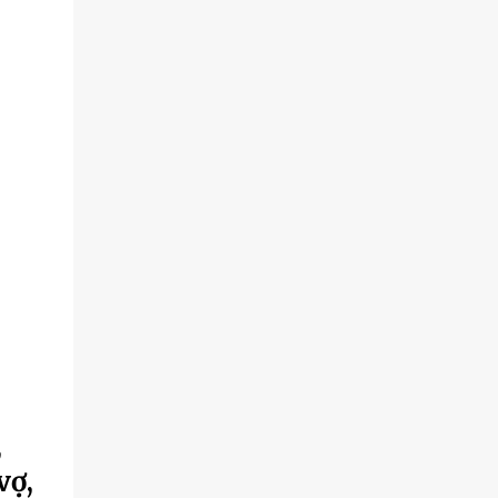
,
vợ,