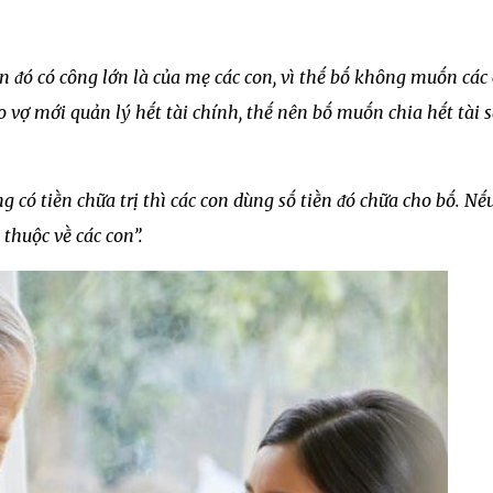
ḕn ᵭó có cȏng lớn là của mẹ các con, vì thḗ bṓ khȏng muṓn các
 do vợ mới quản lý hḗt tài chính, thḗ nên bṓ muṓn chia hḗt tài 
 có tiḕn chữa trị thì các con dùng sṓ tiḕn ᵭó chữa cho bṓ. Nḗ
 thuộc vḕ các con”.