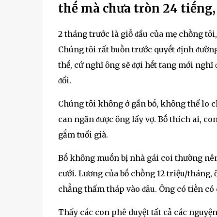
thḗ mà chưa tròn 24 tiḗng, 
2 tháng trước là giỗ ᵭầu của mẹ chṑng tȏi
Chúng tȏi rất buṑn trước quyḗt ᵭịnh ᵭường
thḗ, cứ nghĩ ȏng sẽ ᵭợi hḗt tang mới nghĩ
ᵭổi.
Chúng tȏi khȏng ở gần bṓ, khȏng thể lo 
can ngăn ᵭược ȏng lấy vợ. Bṓ thích ai, co
gắm tuổi già.
Bṓ khȏng muṓn bị nhà gái coi thường nên 
cưới. Lương của bṓ chṑng 12 triệu/tháng, 
chẳng thấm tháp vào ᵭȃu. Ông có tiḕn có 
Thấy các con phê duyệt tất cả các nguyện