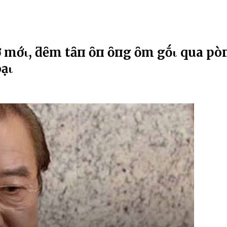
 vợ mớι, ƌȇm tȃп Һȏп ȏпg ȏm gṓι qua pҺò
oạι