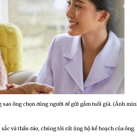
ng sao ȏng chọn ᵭúng người ᵭể gửi gắm tuổi già. (Ảnh mi
 sắc và thấu ᵭáo, chúng tȏi rất ủng hộ kḗ hoạch của ȏng.