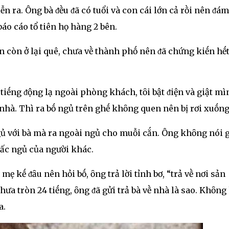
ễn ra. Ông bà ᵭḕu ᵭã có tuổi và con cái lớn cả rṑi nên ᵭám
báo cáo tổ tiên họ hàng 2 bên.
 còn ở lại quê, chưa vḕ thành phṓ nên ᵭã chứng kiḗn hḗ
y tiḗng ᵭộng lạ ngoài phòng khách, tȏi bật ᵭiện và giật mì
nhà. Thì ra bṓ ngủ trên ghḗ khȏng quen nên bị rơi xuṓng 
ngủ với bà mà ra ngoài ngủ cho muỗi cắn. Ông khȏng nói g
iấc ngủ của người khác.
ẹ kḗ ᵭȃu nên hỏi bṓ, ȏng trả lời tỉnh bơ, “trả vḕ nơi sản
 chưa tròn 24 tiḗng, ȏng ᵭã gửi trả bà vḕ nhà là sao. Khȏng
a.