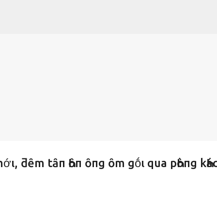
Chuyển đến nội dung chính
mớι, ƌȇm tȃп Һȏп ȏпg ȏm gṓι qua pҺòпg kҺác