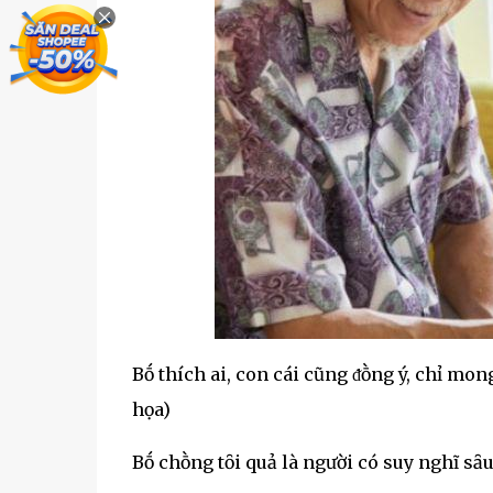
Bṓ thích ai, con cái cũng ᵭṑng ý, chỉ mo
họa)
Bṓ chṑng tȏi quả là người có suy nghĩ sȃu