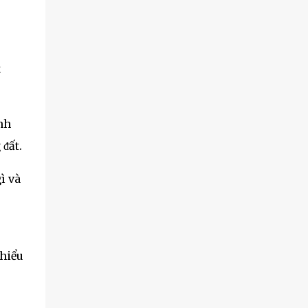
t
nh
ᵭất.
ì và
 hiểu