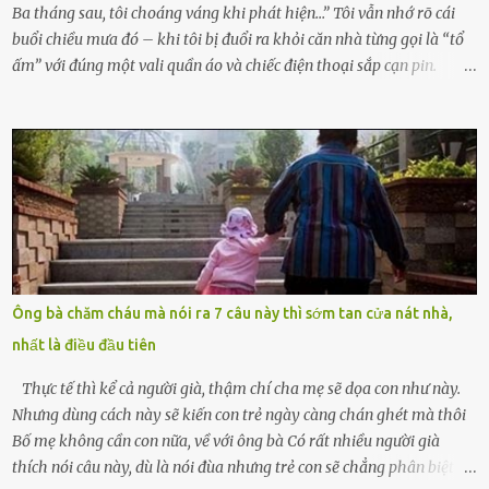
Ba tháng sau, tôi choáng váng khi phát hiện…” Tôi vẫn nhớ rõ cái
buổi chiều mưa đó – khi tôi bị đuổi ra khỏi căn nhà từng gọi là “tổ
ấm” với đúng một vali quần áo và chiếc điện thoại sắp cạn pin.
Chồng tôi – người từng thề thốt “một đời yêu em” – đã không chút
thương xót ném tôi ra đường sau khi tôi bị sảy thai lần thứ hai. “Tôi
cưới cô để có con. Không phải để nuôi một cái thân bất tài chỉ biết
khóc lóc,” anh ta gằn giọng, đẩy mạnh cánh cửa trước mặt tôi.
Tiếng cánh cửa đóng lại, vang lên như một bản án lạnh lùng. Tôi
đứng chết lặng giữa cơn mưa, không biết đi đâu, về đâu. Bố mẹ tôi
mất sớm. Tôi chẳng có anh chị em. Họ hàng cũng thưa thớt, chẳng
ai thân thiết đến mức có thể mở lòng cho tôi tá túc. Bạn bè? Ai cũng
bận rộn với gia đình riêng của họ. Tôi đã từng đặt cược cả thanh
Ông bà chăm cháu mà nói ra 7 câu này thì sớm tan cửa nát nhà,
xuân vào người chồng ấy – và giờ, tôi chỉ còn lại chính mình. Tôi lên
nhất là điều đầu tiên
chiếc xe buýt cuối ngày, trốn chạy khỏi thành phố và nỗi đau. Tôi v...
Thực tế thì kể cả người già, thậm chí cha mẹ sẽ dọa con như này.
Nhưng dùng cách này sẽ kiến con trẻ ngày càng chán ghét mà thôi
Bố mẹ không cần con nữa, về với ông bà Có rất nhiều người già
thích nói câu này, dù là nói đùa nhưng trẻ con sẽ chẳng phân biệt