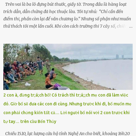
Khoa Hà...
Trên vai là ba lô đựng bút thước, giấy tờ. Trong đầu là hàng loạt
trích dẫn, dẫn chứng đã học thuộc làu. Tôi tự nhủ: “Chỉ cần đến
điểm thi, phần còn lại để văn chương lo.” Nhưng số phận như muốn
thử thách tôi một lần cuối. Khi còn cách trường thi 7 cây số, chiếc xe
máy cà tàng của tôi đột nhiên chết máy giữa đường. Tôi luống
cuống đề lại, đạp liên tục, mở cốp, lay ổ điện… nhưng vô ích. Rồi tôi
sực nhớ – điện thoại đang sạc, sáng nay quên mang theo! Giữa con
đường thưa thớt người qua lại, tôi hoảng loạn vẫy tay xin đi nhờ. –
Chú ơi, cháu đi thi, xe hỏng rồi! Làm ơn cho cháu đi nhờ với! – Cô ơi,
giúp cháu với, cháu không có điện thoại… Người thì lắc đầu. Người
thì tăng ga tránh xa như né một kẻ lừa đảo. Tôi gào lên giữa đường
như một kẻ mất trí. Vô ích. 6h10. Còn hơn 30 phút nữa. Trong đầu
tôi chỉ có một lựa chọn duy nhất: chạy. Tôi quăng xe vào vệ đường,
2 con à, đừng tr;á;ch bố! Có trách thì tr;á;;ch mẹ con đã làm việc
rút tờ giấy báo dự thi nhét túi áo, đeo ba lô và chạy . Chạy miết.
đó. Giờ bố sẽ đưa các con đi cùng. Nhưng trước khi đi, bố muốn mẹ
Chạy không ngừng. Qua ngã...
con phải chứng kiến tất cả… Lời người bố nói với 2 con trước khi
tự tay… trên cầu Bến Thủy
Chiều 15.10, lực lượng cứu hộ tỉnh Nghệ An cho biết, khoảng 16h20