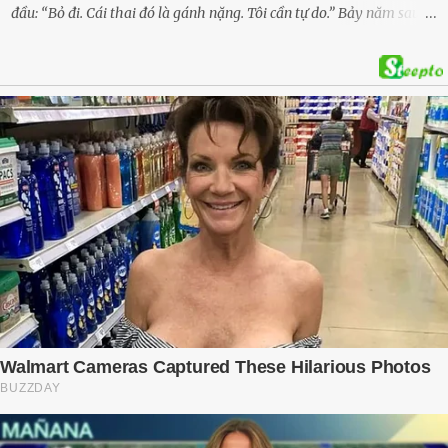
đầu: “Bỏ đi. Cái thai đó là gánh nặng. Tôi cần tự do.” Bảy năm sau,
cô quay trở về, không chỉ với một đứa con trai – mà là hai, và một
kế hoạch được chuẩn bị kỹ lưỡng để người đàn ông phản bội ấy
phải trả giá … Hà Nội, mùa thu năm 2018, cái lạnh len lỏi qua từng
khe cửa gỗ cũ kỹ. Trong một căn biệt thự sang trọng ở phố Tây Hồ,
Ngọc Anh ngồi lặng lẽ trên ghế sofa, tay đặt lên bụng – nơi hai sinh
linh bé bỏng đang lớn dần từng ngày. Cô chưa bao giờ nghĩ mình sẽ
phải sống trong sợ hãi khi mang thai, đặc biệt là sợ… chính chồng
mình. Trí – người chồng mà cô từng yêu đến mù quáng, đã không
còn là người đàn ông của ngày đầu. Thành đạt, quyền lực, nhưng
cũng dối trá và lạnh lùng. Gần đây, anh hay về muộn, thậm chí có
đêm không về. Và rồi, trong một bữa cơm tối vắng lặng, Trí ném
xuống bàn ly n...