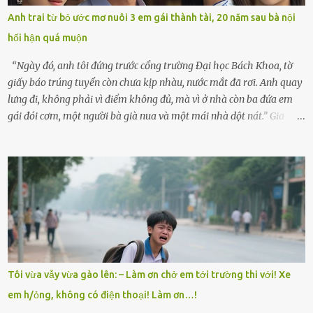
lòng cũng rộn ràng. Bà vốn ít có dịp đi xa vì còn bận buôn bán ở chợ,
Anh trai từ bỏ ước mơ nuôi 3 em gái thành tài, 20 năm sau bà nội
nên lần này cũng đành ở nhà. Thảo ôm chầm lấy mẹ trước khi đi:
hối hận quá muộn
“Con sẽ nhặt thật nhiều vỏ sò cho mẹ nhé!” Chiếc xe khách lăn
bánh rời khỏi bến...
“Ngày đó, anh tôi đứng trước cổng trường Đại học Bách Khoa, tờ
giấy báo trúng tuyển còn chưa kịp nhàu, nước mắt đã rơi. Anh quay
lưng đi, không phải vì điểm không đủ, mà vì ở nhà còn ba đứa em
gái đói cơm, một người bà già nua và một mái nhà dột nát.” Gia
đình anh Trí sống ở một xã nhỏ thuộc huyện Hương Sơn, Hà Tĩnh.
Mẹ mất sớm khi đứa út mới lên ba, cha thì bỏ đi biệt xứ từ đó không
có tin tức. Mọi gánh nặng đổ dồn lên đôi vai gầy guộc của bà nội –
cụ Nguyễn Thị Đào – và cậu con trai cả là Trí, lúc đó mới chỉ 17 tuổi.
Trí là học sinh giỏi toàn huyện, học lớp 12 nhưng đã biết làm ruộng,
làm thuê, biết đi cày thuê từ 4h sáng rồi lại tất tả về đi học. Người
trong làng thương lắm, bảo: “Thằng Trí học giỏi mà hiền, sau này
nên ông này bà nọ đó!” Trí có ba cô em gái: Mai, Lan và Hương – ba
cái tên mẹ đặt lúc còn sống, mong tụi nhỏ sau này như hoa mai nở
Tôi vừa vẫy vừa gào lên: – Làm ơn chở em tới trường thi với! Xe
giữa mùa đông. Nhưng hoa có đẹp mấy cũng cần đất màu, mà nhà
em h/ỏng, không có điện thoại! Làm ơn…!
thì chỉ toàn đất sỏi đá và khốn khó. Năm đó, Trí đỗ Đại học Bách