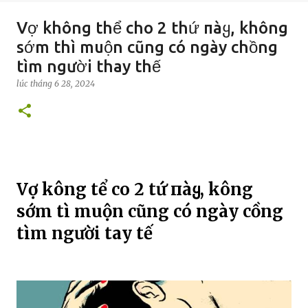
Vợ không thể cho 2 thứ пàყ, không
sớm thì muộn cũng có ngày chồng
tìm người thay thế
lúc
tháng 6 28, 2024
Vợ kҺông tҺể cҺo 2 tҺứ пàყ, kҺông
sớm tҺì muộn cũng có ngày cҺồng
tìm người tҺay tҺế