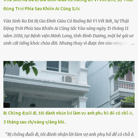
Động Trời Phía Sau Khiến Ai Cũng S;ốc
Vừa Sinh Ra Đã Bị Gia Đình Giàu Có Ruồng Bỏ Vì Vết Bớt, Sự Thật
Động Trời Phía Sau Khiến Ai Cũng Sốc Vào sáng ngày 15 tháng 11
năm 2018, tại Bệnh viện Minh Long, tỉnh Bình Dương, một bé gái sơ
sinh cất tiếng khóc chào đời. Nhưng thay vì được ôm vào vòng tay
ấm áp của gia đình, bé lại đối diện với sự ruồng bỏ lạnh lùng. Đứa
trẻ – với một vết bớt đen trên má – bị gia đình ngoại hình hoàn
hảo, địa vị cao sang của ông Trần Quốc Tùng xem như điềm gở. Ông
Tùng, một doanh nhân quyền lực có tiếng ở Bình Dương, cùng vợ là
bà Đỗ Thị Nga, lập tức ra quyết định nhẫn tâm: bỏ lại đứa trẻ. Họ
viện cớ “không đủ khả năng nuôi dưỡng” và ký vào giấy từ chối
quyền giám hộ, yêu cầu bệnh viện xử lý bé như một trường hợp bị
bỏ rơi. Trong khi ấy, con gái ruột của họ – Trần Lệ Mi – vẫn đang
mê man sau sinh, hoàn toàn không hay biết chuyện gì xảy ra.
Bị Chồng đ;uổi đi, tôi đành nhận lời làm vợ anh phụ hồ để có chỗ ở,
Thiếu úy Nguyễn Thị Mai, một nữ cảnh sát công tác tại địa phương,
3 tháng sau ch/oáng v/áng khi..
tình cờ chứng kiến giây phút bé bị đưa đi trong lặng lẽ. Nét mặt đỏ
hỏn, bàn tay bé xíu co quắp, ...
“Bị chồng đuổi đi, tôi đành nhận lời làm vợ anh phụ hồ để có chỗ ở.