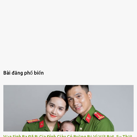
Bài đăng phổ biến
Vừa Sinh Ra Đã Bị Gia Đình Giàu Có Ruồng Bỏ Vì Vết Bớt, Sự Thật