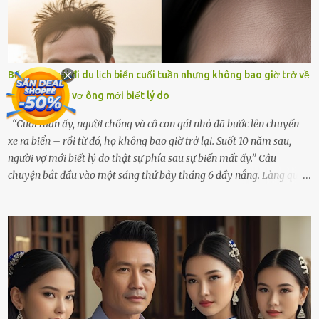
thiết đã đến bên, giúp tôi tổ chức tang lễ chu toàn. Và hôm nay là
ngày giỗ đầu tiên của vợ, 49 ngày sau khi cô ấy rời xa tôi mãi
mãi.Buổi sáng hôm đó, sau khi cúng cơm xong, tôi quyết định lên
sắp xếp lại bàn thờ vợ. Mọi thứ vẫn như mọi ngày, nhưng có điều gì
Bố và con gái đi du lịch biển cuối tuần nhưng không bao giờ trở về
đó kỳ lạ mà tôi không thể giải thích được. Trong khoảnh khắc tôi
– Sau 10 năm, vợ ông mới biết lý do
cúi xuống lau chùi bát hương, một luồng gió lạ thoáng qua, khiến
tôi giật mình. Và rồi, một chuyện kinh...
“Cuối tuần ấy, người chồng và cô con gái nhỏ đã bước lên chuyến
xe ra biển – rồi từ đó, họ không bao giờ trở lại. Suốt 10 năm sau,
người vợ mới biết lý do thật sự phía sau sự biến mất ấy.” Câu
chuyện bắt đầu vào một sáng thứ bảy tháng 6 đầy nắng. Làng quê
ven sông rộn ràng với tiếng gà gáy, tiếng trẻ con gọi nhau ra đồng
bắt cào cào. Ngôi nhà nhỏ của ông Minh và bà Hạnh cũng rộn ràng
không kém. Ông Minh, vốn là một người đàn ông điềm đạm, ít nói,
hôm ấy lại đặc biệt vui vẻ. Ông chuẩn bị hành lý cho chuyến đi biển
cùng cô con gái 8 tuổi tên Thảo. “Em ở nhà nghỉ ngơi nhé, anh đưa
con đi biển hai ngày, để nó được ngắm sóng, nghịch cát. Về chắc nó
sẽ kể cho em nghe cả tuần không hết chuyện.” – Ông Minh cười
hiền, vuốt tóc vợ. Bà Hạnh nhìn chồng và con gái ríu rít chuẩn bị mà