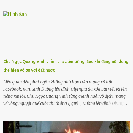
được nên chúng sẽ cực kỳ buồn. Đôi khi con cái phải rời xa cha mẹ,
sống với người già, lúc này con rất buồn. Thế nên người lớn hãy
khuyên nhủ con thật cẩn thận. Nếu cháu không nghe lời, cảnh sát
sẽ bắt Thực tế thì kể cả người già, thậm chí cha mẹ sẽ dọa con như
này. Nhưng dùng cách này sẽ kiến con trẻ ngày càng chán ghét mà
thôi. Đôi khi con cái phải rời xa cha mẹ, sống với người già, lúc này
con rất buồn. (ảnh minh họa) Nếu một ngày nào đó một đứa trẻ
gặp nguy hiểm và cần được giúp đỡ nhưng không dám gọi cảnh sát
để được giúp đỡ thì có thể sẽ bỏ lỡ cơ hội và gặp nguy hiểm. Trẻ con
Chu Ngọc Quang Vinh chính thức lên tiếng: Sau khi đăng nội dung
có biết gì đâu Nhiều người cứ coi trẻ còn nhỏ nên dù có phạm sai
thể hiện vô ơn với đất nước
lầm, thì họ cũng không trách mắng. Nhưng nếu người lớn tuổi
không dạy con cẩn...
Liên quan đến phát ngôn không phù hợp trên mạng xã hội
Facebook, nam sinh Đường lên đỉnh Olympia đã xóa bài viết và lên
tiếng xin lỗi. Chu Ngọc Quang Vinh từng giành ngôi vô địch, mang
về vòng nguyệt quế cuộc thi tháng 1, quý I, Đường lên đỉnh Olympia.
Ảnh: Đơn vị cung cấp Trước đó, đêm ngày 1.9, trên mạng xã hội, một
tài khoản của học sinh mang tên Chu Vinh có bài viết có nội dung
chưa phù hợp, gây xôn xao, bức xúc trong dư luận. Ngay sau đó,
Trường THPT Chuyên Nguyễn Tất Thành báo cáo xác nhận tài