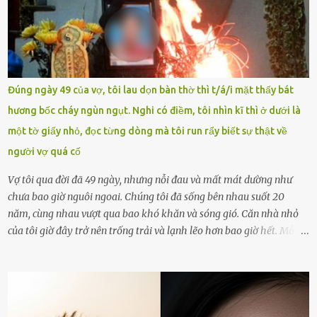
khoản Chu Vinh là của học sinh Chu Ngọc Quang Vinh, lớp 12 Anh
của nhà trường. Nam sinh này từng giành ngôi vô địch, mang về
vòng nguyệt quế cuộc thi tháng 1, quý I, Đường lên đỉnh Olympia
năm thứ 24. Quá trình giáo dục, học sinh Chu Ngọc Quang Vinh đã
nhận thức được nội dung bài viết của bản thân trên mạng xã hội
Đúng ngày 49 của vợ, tôi lau dọn bàn thờ thì t/á/i mặt thấy bát
ngày 1.9 là chưa phù hợp nên đã chủ động gỡ bài viết và đăng bài
hương bốc cháy ngùn ngụt. Nghi có điềm, tôi nhìn kĩ thì ở dưới là
xin lỗi trên trang Facebook cá nhân. Chu Ngọc Quang Vinh làm việc
một tờ giấy nhỏ, đọc từng dòng mà tôi run rẩy biết sự thật về
với cơ quan chức năng. Ảnh: Đơn vị cung...
người vợ quá cố
Vợ tôi qua đời đã 49 ngày, nhưng nỗi đau và mất mát dường như
chưa bao giờ nguôi ngoai. Chúng tôi đã sống bên nhau suốt 20
năm, cùng nhau vượt qua bao khó khăn và sóng gió. Căn nhà nhỏ
của tôi giờ đây trở nên trống trải và lạnh lẽo hơn bao giờ hết. Mỗi
góc trong nhà đều gợi nhớ về hình bóng của cô ấy – người phụ nữ
mà tôi đã yêu thương và chia sẻ cả cuộc đời. Ngày vợ mất, tôi như
rơi vào khoảng trống vô tận, chẳng còn muốn làm gì ngoài việc
ngồi lặng lẽ nhớ về cô ấy. Nhưng cuộc sống không cho phép tôi mãi
chìm đắm trong đau khổ. Họ hàng, bạn bè và những người thân