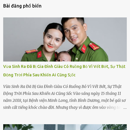
Bài đăng phổ biến
Vừa Sinh Ra Đã Bị Gia Đình Giàu Có Ruồng Bỏ Vì Vết Bớt, Sự Thật
Động Trời Phía Sau Khiến Ai Cũng S;ốc
Vừa Sinh Ra Đã Bị Gia Đình Giàu Có Ruồng Bỏ Vì Vết Bớt, Sự Thật
Động Trời Phía Sau Khiến Ai Cũng Sốc Vào sáng ngày 15 tháng 11
năm 2018, tại Bệnh viện Minh Long, tỉnh Bình Dương, một bé gái sơ
sinh cất tiếng khóc chào đời. Nhưng thay vì được ôm vào vòng tay
ấm áp của gia đình, bé lại đối diện với sự ruồng bỏ lạnh lùng. Đứa
trẻ – với một vết bớt đen trên má – bị gia đình ngoại hình hoàn
hảo, địa vị cao sang của ông Trần Quốc Tùng xem như điềm gở. Ông