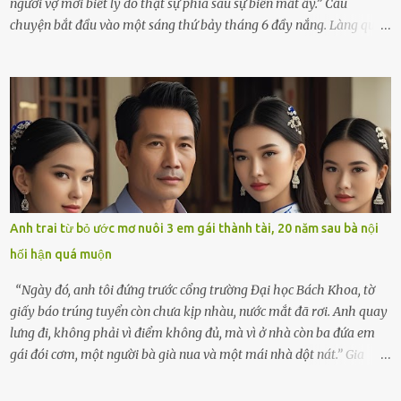
người vợ mới biết lý do thật sự phía sau sự biến mất ấy.” Câu
chuyện bắt đầu vào một sáng thứ bảy tháng 6 đầy nắng. Làng quê
ven sông rộn ràng với tiếng gà gáy, tiếng trẻ con gọi nhau ra đồng
bắt cào cào. Ngôi nhà nhỏ của ông Minh và bà Hạnh cũng rộn ràng
không kém. Ông Minh, vốn là một người đàn ông điềm đạm, ít nói,
hôm ấy lại đặc biệt vui vẻ. Ông chuẩn bị hành lý cho chuyến đi biển
cùng cô con gái 8 tuổi tên Thảo. “Em ở nhà nghỉ ngơi nhé, anh đưa
con đi biển hai ngày, để nó được ngắm sóng, nghịch cát. Về chắc nó
sẽ kể cho em nghe cả tuần không hết chuyện.” – Ông Minh cười
hiền, vuốt tóc vợ. Bà Hạnh nhìn chồng và con gái ríu rít chuẩn bị mà
lòng cũng rộn ràng. Bà vốn ít có dịp đi xa vì còn bận buôn bán ở chợ,
Anh trai từ bỏ ước mơ nuôi 3 em gái thành tài, 20 năm sau bà nội
nên lần này cũng đành ở nhà. Thảo ôm chầm lấy mẹ trước khi đi:
hối hận quá muộn
“Con sẽ nhặt thật nhiều vỏ sò cho mẹ nhé!” Chiếc xe khách lăn
bánh rời khỏi bến...
“Ngày đó, anh tôi đứng trước cổng trường Đại học Bách Khoa, tờ
giấy báo trúng tuyển còn chưa kịp nhàu, nước mắt đã rơi. Anh quay
lưng đi, không phải vì điểm không đủ, mà vì ở nhà còn ba đứa em
gái đói cơm, một người bà già nua và một mái nhà dột nát.” Gia
đình anh Trí sống ở một xã nhỏ thuộc huyện Hương Sơn, Hà Tĩnh.
Mẹ mất sớm khi đứa út mới lên ba, cha thì bỏ đi biệt xứ từ đó không