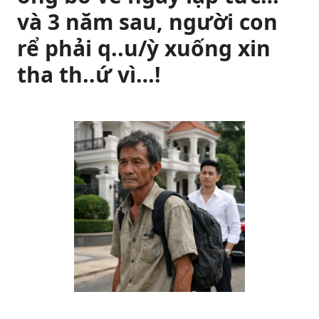
và 3 năm sau, người con
rể phải q..u/ỳ xuống xin
tha th..ứ vì…!