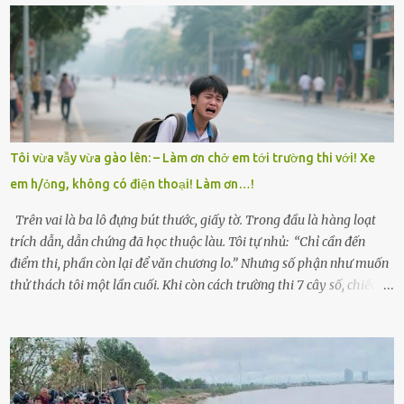
có tin tức. Mọi gánh nặng đổ dồn lên đôi vai gầy guộc của bà nội –
cụ Nguyễn Thị Đào – và cậu con trai cả là Trí, lúc đó mới chỉ 17 tuổi.
Trí là học sinh giỏi toàn huyện, học lớp 12 nhưng đã biết làm ruộng,
làm thuê, biết đi cày thuê từ 4h sáng rồi lại tất tả về đi học. Người
trong làng thương lắm, bảo: “Thằng Trí học giỏi mà hiền, sau này
nên ông này bà nọ đó!” Trí có ba cô em gái: Mai, Lan và Hương – ba
cái tên mẹ đặt lúc còn sống, mong tụi nhỏ sau này như hoa mai nở
Tôi vừa vẫy vừa gào lên: – Làm ơn chở em tới trường thi với! Xe
giữa mùa đông. Nhưng hoa có đẹp mấy cũng cần đất màu, mà nhà
em h/ỏng, không có điện thoại! Làm ơn…!
thì chỉ toàn đất sỏi đá và khốn khó. Năm đó, Trí đỗ Đại học Bách
Khoa Hà...
Trên vai là ba lô đựng bút thước, giấy tờ. Trong đầu là hàng loạt
trích dẫn, dẫn chứng đã học thuộc làu. Tôi tự nhủ: “Chỉ cần đến
điểm thi, phần còn lại để văn chương lo.” Nhưng số phận như muốn
thử thách tôi một lần cuối. Khi còn cách trường thi 7 cây số, chiếc xe
máy cà tàng của tôi đột nhiên chết máy giữa đường. Tôi luống
cuống đề lại, đạp liên tục, mở cốp, lay ổ điện… nhưng vô ích. Rồi tôi
sực nhớ – điện thoại đang sạc, sáng nay quên mang theo! Giữa con
đường thưa thớt người qua lại, tôi hoảng loạn vẫy tay xin đi nhờ. –
Chú ơi, cháu đi thi, xe hỏng rồi! Làm ơn cho cháu đi nhờ với! – Cô ơi,