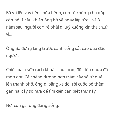
Bố vợ lên vay tiền chữa bệnh, con rể không cho gặp
còn nói 1 câu khiến ông bỏ về ngay lập tức… và 3
năm sau, người con rể phải q..u/ỳ xuống xin tha th..ứ
vì…!
Ông Ba đứng lặng trước cánh cổng sắt cao quá đầu
người.
Chiếc balo sờn rách khoác sau lưng, đôi dép nhựa đã
mòn gót. Cả chặng đường hơn trăm cây số từ quê
lên thành phố, ông đi bằng xe đò, rồi cuốc bộ thêm
gần hai cây số nữa để tìm đến căn biệt thự này.
Nơi con gái ông đang sống.