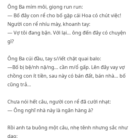
Ông Ba mím môi, giọng run run:
— Bố đây con rể cho bố gặp cái Hoa có chút việc!
Người con rể nhíu mày, khoanh tay:
— Vợ tôi đang bận. Với lại… ông đến đây có chuyện
gì?
Ông Ba cúi đầu, tay s//iết chặt quai balo:
—Bố bị bệ/nh nặ/ng… cần m/ổ gấp. Lên đây vay vợ
chồng con ít tiền, sau này có bán đất, bán nhà… bố
cũng trả…
Chưa nói hết câu, người con rể đã cười nhạt:
— Ông nghĩ nhà này là ngân hàng à?
Rồi anh ta buông một câu, nhẹ tênh nhưng sắc như
dao: