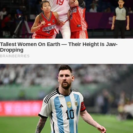
còn là người đàn ông của ngày đầu. Thành đạt, quyền lực, nhưng
cũng dối trá và lạnh lùng. Gần đây, anh hay về muộn, thậm chí có
đêm không về. Và rồi, trong một bữa cơm tối vắng lặng, Trí ném
xuống bàn ly n...