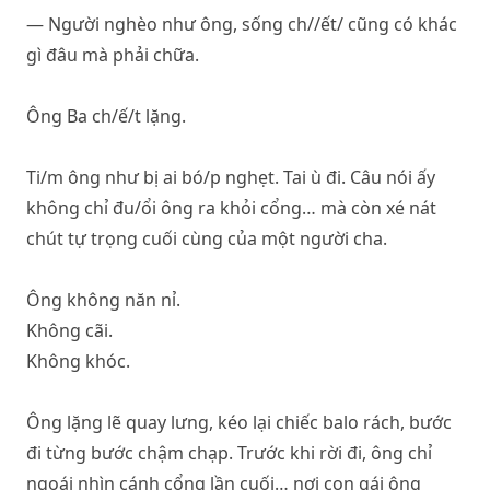
— Người nghèo như ông, sống ch//ết/ cũng có khác
gì đâu mà phải chữa.
Ông Ba ch/ế/t lặng.
Ti/m ông như bị ai bó/p nghẹt. Tai ù đi. Câu nói ấy
không chỉ đu/ổi ông ra khỏi cổng… mà còn xé nát
chút tự trọng cuối cùng của một người cha.
Ông không năn nỉ.
Không cãi.
Không khóc.
Ông lặng lẽ quay lưng, kéo lại chiếc balo rách, bước
đi từng bước chậm chạp. Trước khi rời đi, ông chỉ
ngoái nhìn cánh cổng lần cuối… nơi con gái ông