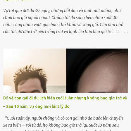
Vợ tôi qua đời đã 49 ngày, nhưng nỗi đau và mất mát dường như
chưa bao giờ nguôi ngoai. Chúng tôi đã sống bên nhau suốt 20
năm, cùng nhau vượt qua bao khó khăn và sóng gió. Căn nhà nhỏ
của tôi giờ đây trở nên trống trải và lạnh lẽo hơn bao giờ hết. Mỗi
góc trong nhà đều gợi nhớ về hình bóng của cô ấy – người phụ nữ
mà tôi đã yêu thương và chia sẻ cả cuộc đời. Ngày vợ mất, tôi như
rơi vào khoảng trống vô tận, chẳng còn muốn làm gì ngoài việc
ngồi lặng lẽ nhớ về cô ấy. Nhưng cuộc sống không cho phép tôi mãi
chìm đắm trong đau khổ. Họ hàng, bạn bè và những người thân
thiết đã đến bên, giúp tôi tổ chức tang lễ chu toàn. Và hôm nay là
ngày giỗ đầu tiên của vợ, 49 ngày sau khi cô ấy rời xa tôi mãi
mãi.Buổi sáng hôm đó, sau khi cúng cơm xong, tôi quyết định lên
sắp xếp lại bàn thờ vợ. Mọi thứ vẫn như mọi ngày, nhưng có điều gì
Bố và con gái đi du lịch biển cuối tuần nhưng không bao giờ trở về
đó kỳ lạ mà tôi không thể giải thích được. Trong khoảnh khắc tôi
– Sau 10 năm, vợ ông mới biết lý do
cúi xuống lau chùi bát hương, một luồng gió lạ thoáng qua, khiến
tôi giật mình. Và rồi, một chuyện kinh...
“Cuối tuần ấy, người chồng và cô con gái nhỏ đã bước lên chuyến
xe ra biển – rồi từ đó, họ không bao giờ trở lại. Suốt 10 năm sau,