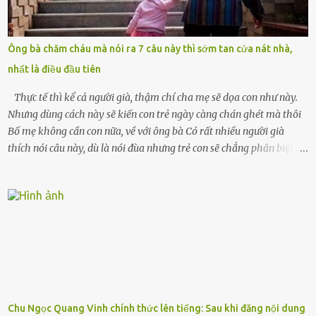
mất sớm. Tôi chẳng có anh chị em. Họ hàng cũng thưa thớt, chẳng
ai thân thiết đến mức có thể mở lòng cho tôi tá túc. Bạn bè? Ai cũng
bận rộn với gia đình riêng của họ. Tôi đã từng đặt cược cả thanh
Ông bà chăm cháu mà nói ra 7 câu này thì sớm tan cửa nát nhà,
xuân vào người chồng ấy – và giờ, tôi chỉ còn lại chính mình. Tôi lên
nhất là điều đầu tiên
chiếc xe buýt cuối ngày, trốn chạy khỏi thành phố và nỗi đau. Tôi v...
Thực tế thì kể cả người già, thậm chí cha mẹ sẽ dọa con như này.
Nhưng dùng cách này sẽ kiến con trẻ ngày càng chán ghét mà thôi
Bố mẹ không cần con nữa, về với ông bà Có rất nhiều người già
thích nói câu này, dù là nói đùa nhưng trẻ con sẽ chẳng phân biệt
được nên chúng sẽ cực kỳ buồn. Đôi khi con cái phải rời xa cha mẹ,
sống với người già, lúc này con rất buồn. Thế nên người lớn hãy
khuyên nhủ con thật cẩn thận. Nếu cháu không nghe lời, cảnh sát
sẽ bắt Thực tế thì kể cả người già, thậm chí cha mẹ sẽ dọa con như
này. Nhưng dùng cách này sẽ kiến con trẻ ngày càng chán ghét mà
thôi. Đôi khi con cái phải rời xa cha mẹ, sống với người già, lúc này
con rất buồn. (ảnh minh họa) Nếu một ngày nào đó một đứa trẻ
gặp nguy hiểm và cần được giúp đỡ nhưng không dám gọi cảnh sát
để được giúp đỡ thì có thể sẽ bỏ lỡ cơ hội và gặp nguy hiểm. Trẻ con
Chu Ngọc Quang Vinh chính thức lên tiếng: Sau khi đăng nội dung