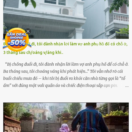
Tùng, một doanh nhân quyền lực có tiếng ở Bình Dương, cùng vợ là
bà Đỗ Thị Nga, lập tức ra quyết định nhẫn tâm: bỏ lại đứa trẻ. Họ
viện cớ “không đủ khả năng nuôi dưỡng” và ký vào giấy từ chối
quyền giám hộ, yêu cầu bệnh viện xử lý bé như một trường hợp bị
bỏ rơi. Trong khi ấy, con gái ruột của họ – Trần Lệ Mi – vẫn đang
mê man sau sinh, hoàn toàn không hay biết chuyện gì xảy ra.
Bị Chồng đ;uổi đi, tôi đành nhận lời làm vợ anh phụ hồ để có chỗ ở,
Thiếu úy Nguyễn Thị Mai, một nữ cảnh sát công tác tại địa phương,
3 tháng sau ch/oáng v/áng khi..
tình cờ chứng kiến giây phút bé bị đưa đi trong lặng lẽ. Nét mặt đỏ
hỏn, bàn tay bé xíu co quắp, ...
“Bị chồng đuổi đi, tôi đành nhận lời làm vợ anh phụ hồ để có chỗ ở.
Ba tháng sau, tôi choáng váng khi phát hiện…” Tôi vẫn nhớ rõ cái
buổi chiều mưa đó – khi tôi bị đuổi ra khỏi căn nhà từng gọi là “tổ
ấm” với đúng một vali quần áo và chiếc điện thoại sắp cạn pin.
Chồng tôi – người từng thề thốt “một đời yêu em” – đã không chút
thương xót ném tôi ra đường sau khi tôi bị sảy thai lần thứ hai. “Tôi
cưới cô để có con. Không phải để nuôi một cái thân bất tài chỉ biết
khóc lóc,” anh ta gằn giọng, đẩy mạnh cánh cửa trước mặt tôi.
Tiếng cánh cửa đóng lại, vang lên như một bản án lạnh lùng. Tôi
đứng chết lặng giữa cơn mưa, không biết đi đâu, về đâu. Bố mẹ tôi