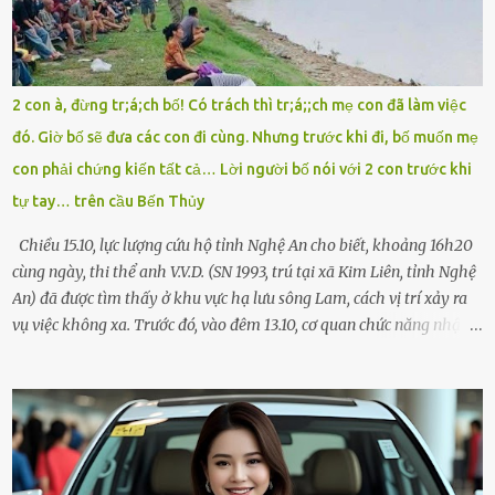
giúp cháu với, cháu không có điện thoại… Người thì lắc đầu. Người
thì tăng ga tránh xa như né một kẻ lừa đảo. Tôi gào lên giữa đường
như một kẻ mất trí. Vô ích. 6h10. Còn hơn 30 phút nữa. Trong đầu
tôi chỉ có một lựa chọn duy nhất: chạy. Tôi quăng xe vào vệ đường,
2 con à, đừng tr;á;ch bố! Có trách thì tr;á;;ch mẹ con đã làm việc
rút tờ giấy báo dự thi nhét túi áo, đeo ba lô và chạy . Chạy miết.
đó. Giờ bố sẽ đưa các con đi cùng. Nhưng trước khi đi, bố muốn mẹ
Chạy không ngừng. Qua ngã...
con phải chứng kiến tất cả… Lời người bố nói với 2 con trước khi
tự tay… trên cầu Bến Thủy
Chiều 15.10, lực lượng cứu hộ tỉnh Nghệ An cho biết, khoảng 16h20
cùng ngày, thi thể anh V.V.D. (SN 1993, trú tại xã Kim Liên, tỉnh Nghệ
An) đã được tìm thấy ở khu vực hạ lưu sông Lam, cách vị trí xảy ra
vụ việc không xa. Trước đó, vào đêm 13.10, cơ quan chức năng nhận
được tin báo có một người đàn ông điều khiển xe máy lên cầu Bến
Thủy – cây cầu bắc qua sông Lam nối hai tỉnh Nghệ An và Hà Tĩnh
– rồi để lại xe máy trên cầu, ôm theo 2 con gái nhỏ nhảy xuống
sông. Người thân và hàng xóm ngóng chờ thông tin tìm kiếm 3 bố
con mất tích trên sông Lam sau vụ nhảy cầu. Ảnh: Hải Dương Tại
hiện trường, người dân phát hiện một chiếc xe máy mang biển kiểm