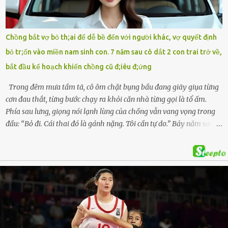
soát Nghệ An cùng hai chiếc cặp học sinh. Ngay trong đêm, lực
lượng chức năng phối hợp cùng các đội cứu hộ tình nguyện triển
khai tìm kiếm. Danh tính các nạn nhân được xác định là anh V.V.D.
Chồng bắt vợ bỏ th;ai để dễ bề đến với người khác, vợ quyết định
và 2 con gái là cháu V.H.B. (SN 2020) và V.G.T. (SN 2021). Hai cháu là
bỏ tr;ốn vào miền nam sinh con. 7 năm sau cô dắt 2 con trai trở về,
con của anh D. và chị B.T.Y. (SN 1999). Lực lượng cứu hộ đã tiến hành
bắt đầu kế hoạch khiến chồng cũ đ;iêu đ;ứng
bàn giao t...
Trong đêm mưa tầm tã, cô ôm chặt bụng bầu đang giãy giụa từng
cơn đau thắt, từng bước chạy ra khỏi căn nhà từng gọi là tổ ấm.
Phía sau lưng, giọng nói lạnh lùng của chồng vẫn vang vọng trong
đầu: “Bỏ đi. Cái thai đó là gánh nặng. Tôi cần tự do.” Bảy năm sau,
cô quay trở về, không chỉ với một đứa con trai – mà là hai, và một
kế hoạch được chuẩn bị kỹ lưỡng để người đàn ông phản bội ấy
phải trả giá … Hà Nội, mùa thu năm 2018, cái lạnh len lỏi qua từng
khe cửa gỗ cũ kỹ. Trong một căn biệt thự sang trọng ở phố Tây Hồ,
Ngọc Anh ngồi lặng lẽ trên ghế sofa, tay đặt lên bụng – nơi hai sinh
linh bé bỏng đang lớn dần từng ngày. Cô chưa bao giờ nghĩ mình sẽ
phải sống trong sợ hãi khi mang thai, đặc biệt là sợ… chính chồng
mình. Trí – người chồng mà cô từng yêu đến mù quáng, đã không