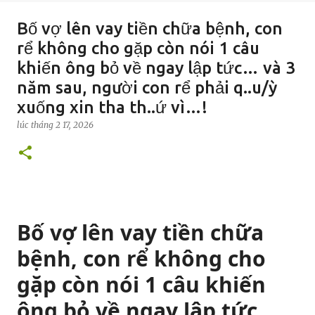
Bố vợ lên vay tiền chữa bệnh, con
rể không cho gặp còn nói 1 câu
khiến ông bỏ về ngay lập tức… và 3
năm sau, người con rể phải q..u/ỳ
xuống xin tha th..ứ vì…!
lúc
tháng 2 17, 2026
Bố vợ lên vay tiền chữa
bệnh, con rể không cho
gặp còn nói 1 câu khiến
ông bỏ về ngay lập tức…