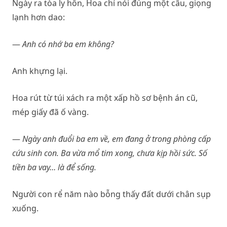
Ngày ra tòa ly hôn, Hoa chỉ nói đúng một câu, giọng
lạnh hơn dao:
—
Anh có nhớ ba em không?
Anh khựng lại.
Hoa rút từ túi xách ra một xấp hồ sơ bệnh án cũ,
mép giấy đã ố vàng.
—
Ngày anh đuổi ba em về, em đang ở trong phòng cấp
cứu sinh con. Ba vừa mổ tim xong, chưa kịp hồi sức. Số
tiền ba vay… là để sống.
Người con rể năm nào bỗng thấy đất dưới chân sụp
xuống.