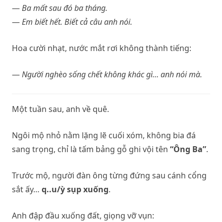
—
Ba mất sau đó ba tháng.
—
Em biết hết. Biết cả câu anh nói.
Hoa cười nhạt, nước mắt rơi không thành tiếng:
—
Người nghèo sống chết không khác gì… anh nói mà.
Một tuần sau, anh về quê.
Ngôi mộ nhỏ nằm lặng lẽ cuối xóm, không bia đá
sang trọng, chỉ là tấm bảng gỗ ghi vội tên
“Ông Ba”
.
Trước mộ, người đàn ông từng đứng sau cánh cổng
sắt ấy…
q..u/ỳ sụp xuống
.
Anh đập đầu xuống đất, giọng vỡ vụn: