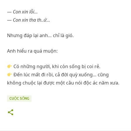
—
Con xin lỗi…
—
Con xin tha th..ứ…
Nhưng đáp lại anh… chỉ là gió.
Anh hiểu ra quá muộn:
Có những người, khi còn sống bị coi rẻ.
Đến lúc mất đi rồi, cả đời quỳ xuống… cũng
không chuộc lại được một câu nói độc ác năm xưa.
CUỘC SỐNG