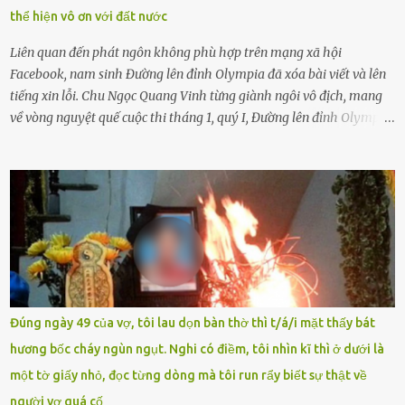
có biết gì đâu Nhiều người cứ coi trẻ còn nhỏ nên dù có phạm sai
thể hiện vô ơn với đất nước
lầm, thì họ cũng không trách mắng. Nhưng nếu người lớn tuổi
không dạy con cẩn...
Liên quan đến phát ngôn không phù hợp trên mạng xã hội
Facebook, nam sinh Đường lên đỉnh Olympia đã xóa bài viết và lên
tiếng xin lỗi. Chu Ngọc Quang Vinh từng giành ngôi vô địch, mang
về vòng nguyệt quế cuộc thi tháng 1, quý I, Đường lên đỉnh Olympia.
Ảnh: Đơn vị cung cấp Trước đó, đêm ngày 1.9, trên mạng xã hội, một
tài khoản của học sinh mang tên Chu Vinh có bài viết có nội dung
chưa phù hợp, gây xôn xao, bức xúc trong dư luận. Ngay sau đó,
Trường THPT Chuyên Nguyễn Tất Thành báo cáo xác nhận tài
khoản Chu Vinh là của học sinh Chu Ngọc Quang Vinh, lớp 12 Anh
của nhà trường. Nam sinh này từng giành ngôi vô địch, mang về
vòng nguyệt quế cuộc thi tháng 1, quý I, Đường lên đỉnh Olympia
năm thứ 24. Quá trình giáo dục, học sinh Chu Ngọc Quang Vinh đã
nhận thức được nội dung bài viết của bản thân trên mạng xã hội
Đúng ngày 49 của vợ, tôi lau dọn bàn thờ thì t/á/i mặt thấy bát
ngày 1.9 là chưa phù hợp nên đã chủ động gỡ bài viết và đăng bài
hương bốc cháy ngùn ngụt. Nghi có điềm, tôi nhìn kĩ thì ở dưới là
xin lỗi trên trang Facebook cá nhân. Chu Ngọc Quang Vinh làm việc
một tờ giấy nhỏ, đọc từng dòng mà tôi run rẩy biết sự thật về
với cơ quan chức năng. Ảnh: Đơn vị cung...
người vợ quá cố