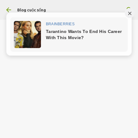
Chuyển đến nội dung chính
Blog cuộc sống