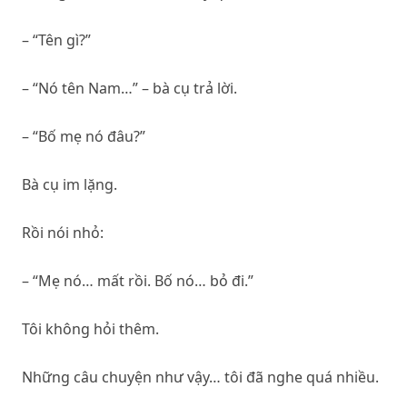
– “Tên gì?”
– “Nó tên Nam…” – bà cụ trả lời.
– “Bố mẹ nó đâu?”
Bà cụ im lặng.
Rồi nói nhỏ:
– “Mẹ nó… mất rồi. Bố nó… bỏ đi.”
Tôi không hỏi thêm.
Những câu chuyện như vậy… tôi đã nghe quá nhiều.