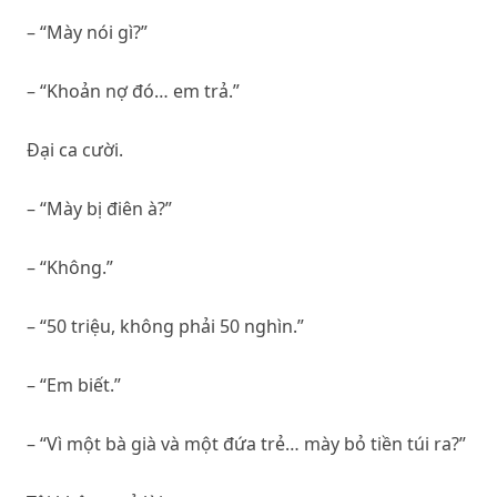
– “Mày nói gì?”
– “Khoản nợ đó… em trả.”
Đại ca cười.
– “Mày bị điên à?”
– “Không.”
– “50 triệu, không phải 50 nghìn.”
– “Em biết.”
– “Vì một bà già và một đứa trẻ… mày bỏ tiền túi ra?”