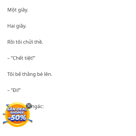
Một giây.
Hai giây.
Rồi tôi chửi thề.
– “Chết tiệt!”
Tôi bế thằng bé lên.
– “Đi!”
Bà cụ ngơ ngác:
– “Cậu…”