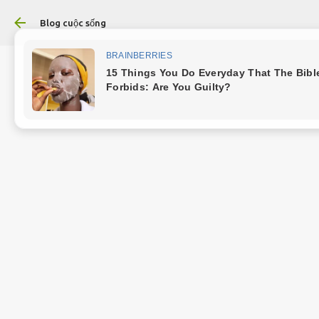
Chuyển đến nội dung chính
Blog cuộc sống