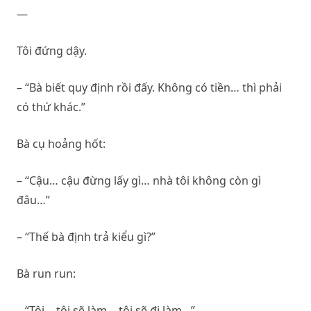
—
Tôi đứng dậy.
– “Bà biết quy định rồi đấy. Không có tiền… thì phải
có thứ khác.”
Bà cụ hoảng hốt:
– “Cậu… cậu đừng lấy gì… nhà tôi không còn gì
đâu…”
– “Thế bà định trả kiểu gì?”
Bà run run:
– “Tôi… tôi sẽ làm… tôi sẽ đi làm…”