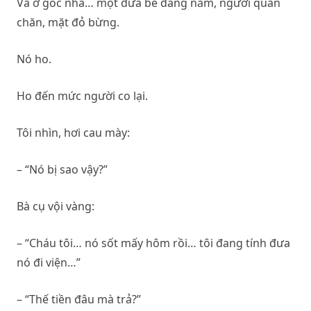
Và ở góc nhà… một đứa bé đang nằm, người quấn
chăn, mặt đỏ bừng.
Nó ho.
Ho đến mức người co lại.
Tôi nhìn, hơi cau mày:
– “Nó bị sao vậy?”
Bà cụ vội vàng:
– “Cháu tôi… nó sốt mấy hôm rồi… tôi đang tính đưa
nó đi viện…”
– “Thế tiền đâu mà trả?”