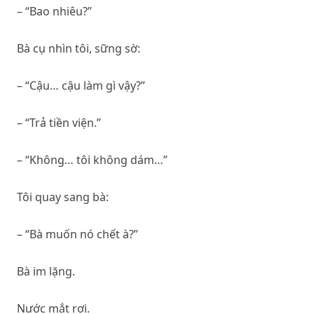
– “Bao nhiêu?”
Bà cụ nhìn tôi, sững sờ:
– “Cậu… cậu làm gì vậy?”
– “Trả tiền viện.”
– “Không… tôi không dám…”
Tôi quay sang bà:
– “Bà muốn nó chết à?”
Bà im lặng.
Nước mắt rơi.