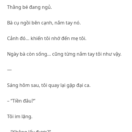
Thằng bé đang ngủ.
Bà cụ ngồi bên cạnh, nắm tay nó.
Cảnh đó… khiến tôi nhớ đến mẹ tôi.
Ngày bà còn sống… cũng từng nắm tay tôi như vậy.
—
Sáng hôm sau, tôi quay lại gặp đại ca.
– “Tiền đâu?”
Tôi im lặng.
– “Không lấy được?”