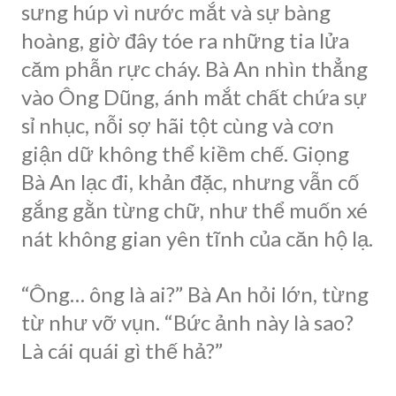
sưng húp vì nước mắt và sự bàng
hoàng, giờ đây tóe ra những tia lửa
căm phẫn rực cháy. Bà An nhìn thẳng
vào Ông Dũng, ánh mắt chất chứa sự
sỉ nhục, nỗi sợ hãi tột cùng và cơn
giận dữ không thể kiềm chế. Giọng
Bà An lạc đi, khản đặc, nhưng vẫn cố
gắng gằn từng chữ, như thể muốn xé
nát không gian yên tĩnh của căn hộ lạ.
“Ông… ông là ai?” Bà An hỏi lớn, từng
từ như vỡ vụn. “Bức ảnh này là sao?
Là cái quái gì thế hả?”