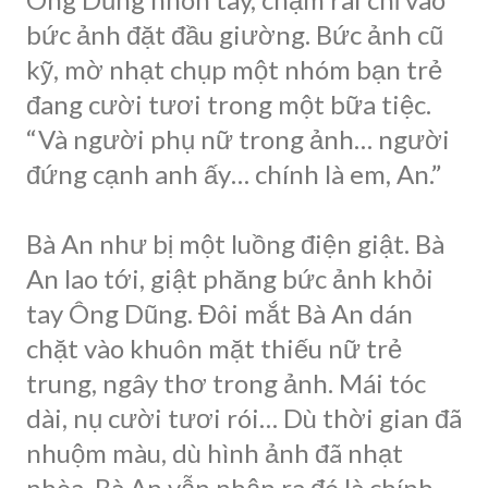
bức ảnh đặt đầu giường. Bức ảnh cũ
kỹ, mờ nhạt chụp một nhóm bạn trẻ
đang cười tươi trong một bữa tiệc.
“Và người phụ nữ trong ảnh… người
đứng cạnh anh ấy… chính là em, An.”
Bà An như bị một luồng điện giật. Bà
An lao tới, giật phăng bức ảnh khỏi
tay Ông Dũng. Đôi mắt Bà An dán
chặt vào khuôn mặt thiếu nữ trẻ
trung, ngây thơ trong ảnh. Mái tóc
dài, nụ cười tươi rói… Dù thời gian đã
nhuộm màu, dù hình ảnh đã nhạt
nhòa, Bà An vẫn nhận ra đó là chính