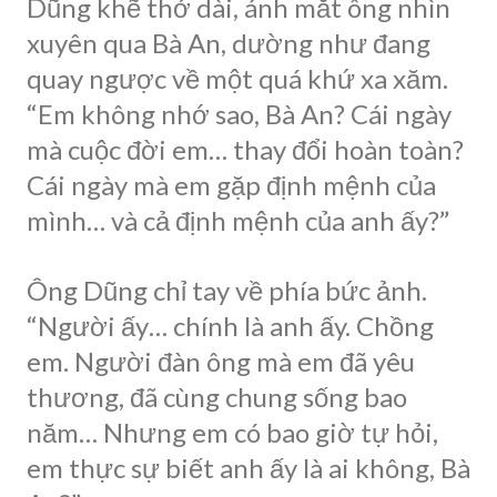
Dũng khẽ thở dài, ánh mắt ông nhìn
xuyên qua Bà An, dường như đang
quay ngược về một quá khứ xa xăm.
“Em không nhớ sao, Bà An? Cái ngày
mà cuộc đời em… thay đổi hoàn toàn?
Cái ngày mà em gặp định mệnh của
mình… và cả định mệnh của anh ấy?”
Ông Dũng chỉ tay về phía bức ảnh.
“Người ấy… chính là anh ấy. Chồng
em. Người đàn ông mà em đã yêu
thương, đã cùng chung sống bao
năm… Nhưng em có bao giờ tự hỏi,
em thực sự biết anh ấy là ai không, Bà