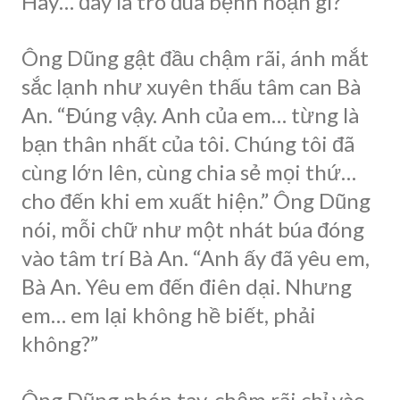
Hay… đây là trò đùa bệnh hoạn gì?
Ông Dũng gật đầu chậm rãi, ánh mắt
sắc lạnh như xuyên thấu tâm can Bà
An. “Đúng vậy. Anh của em… từng là
bạn thân nhất của tôi. Chúng tôi đã
cùng lớn lên, cùng chia sẻ mọi thứ…
cho đến khi em xuất hiện.” Ông Dũng
nói, mỗi chữ như một nhát búa đóng
vào tâm trí Bà An. “Anh ấy đã yêu em,
Bà An. Yêu em đến điên dại. Nhưng
em… em lại không hề biết, phải
không?”
Ông Dũng nhón tay, chậm rãi chỉ vào