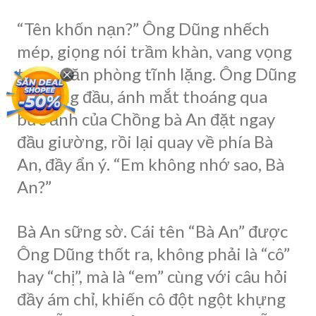
“Tên khốn nạn?” Ông Dũng nhếch
mép, giọng nói trầm khàn, vang vọng
trong căn phòng tĩnh lặng. Ông Dũng
nghiêng đầu, ánh mắt thoáng qua
bức ảnh của Chồng bà An đặt ngay
đầu giường, rồi lại quay về phía Bà
An, đầy ẩn ý. “Em không nhớ sao, Bà
An?”
Bà An sững sờ. Cái tên “Bà An” được
Ông Dũng thốt ra, không phải là “cô”
hay “chị”, mà là “em” cùng với câu hỏi
đầy ám chỉ, khiến cô đột ngột khựng