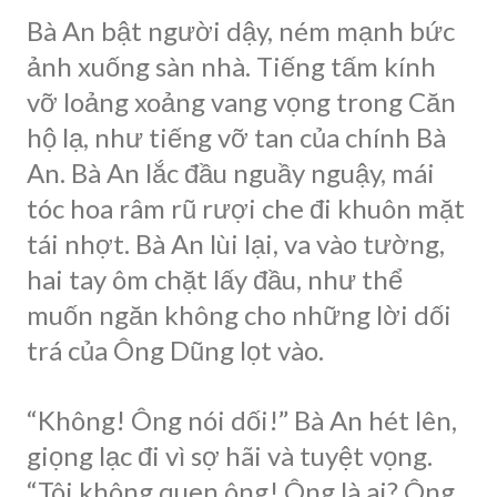
Bà An bật người dậy, ném mạnh bức
ảnh xuống sàn nhà. Tiếng tấm kính
vỡ loảng xoảng vang vọng trong Căn
hộ lạ, như tiếng vỡ tan của chính Bà
An. Bà An lắc đầu nguầy nguậy, mái
tóc hoa râm rũ rượi che đi khuôn mặt
tái nhợt. Bà An lùi lại, va vào tường,
hai tay ôm chặt lấy đầu, như thể
muốn ngăn không cho những lời dối
trá của Ông Dũng lọt vào.
“Không! Ông nói dối!” Bà An hét lên,
giọng lạc đi vì sợ hãi và tuyệt vọng.
“Tôi không quen ông! Ông là ai? Ông