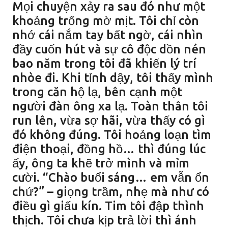
Mọi chuyện xảy ra sau đó như một
khoảng trống mờ mịt. Tôi chỉ còn
nhớ cái nắm tay bất ngờ, cái nhìn
đầy cuốn hút và sự cô độc dồn nén
bao năm trong tôi đã khiến lý trí
nhòe đi. Khi tỉnh dậy, tôi thấy mình
trong căn hộ lạ, bên cạnh một
người đàn ông xa lạ. Toàn thân tôi
run lên, vừa sợ hãi, vừa thấy có gì
đó không đúng. Tôi hoảng loạn tìm
điện thoại, đồng hồ… thì đúng lúc
ấy, ông ta khẽ trở mình và mỉm
cười. “Chào buổi sáng… em vẫn ổn
chứ?” – giọng trầm, nhẹ mà như có
điều gì giấu kín. Tim tôi đập thình
thịch. Tôi chưa kịp trả lời thì ánh