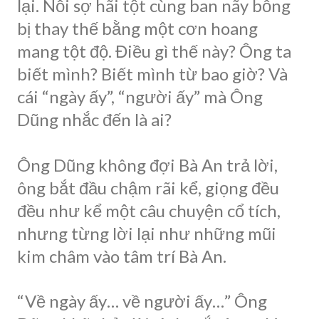
lại. Nỗi sợ hãi tột cùng ban nãy bỗng
bị thay thế bằng một cơn hoang
mang tột độ. Điều gì thế này? Ông ta
biết mình? Biết mình từ bao giờ? Và
cái “ngày ấy”, “người ấy” mà Ông
Dũng nhắc đến là ai?
Ông Dũng không đợi Bà An trả lời,
ông bắt đầu chậm rãi kể, giọng đều
đều như kể một câu chuyện cổ tích,
nhưng từng lời lại như những mũi
kim châm vào tâm trí Bà An.
“Về ngày ấy… về người ấy…” Ông