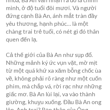
mình, ở độ tuổi đôi mươi. Và người
đứng cạnh Bà An, ánh mắt tràn đầy
yêu thương, hạnh phúc… là một
chàng trai trẻ tuổi, có nét gì đó thân
quen đến lạ.
Cả thế giới của Bà An như sụp đổ.
Những mảnh ký ức vụn vặt, mờ mịt
từ một quá khứ xa xăm bỗng chốc ùa
về, không phải rõ ràng như một cuốn
phim, mà chắp vá, rời rạc như những
giấc mơ. Bà An lùi lại, va vào thành
giường, khuỵu xuống. Đầu Bà An ong
lên. Anh trai? Bạn thân của Ông