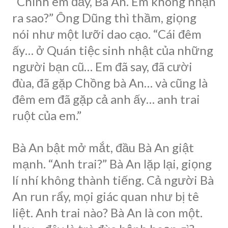
“Chính em đấy, Bà An. Em không nhận
ra sao?” Ông Dũng thì thầm, giọng
nói như một lưỡi dao cạo. “Cái đêm
ấy… ở Quán tiệc sinh nhật của những
người bạn cũ… Em đã say, đã cười
đùa, đã gặp Chồng bà An… và cũng là
đêm em đã gặp cả anh ấy… anh trai
ruột của em.”
Bà An bật mở mắt, đầu Bà An giật
mạnh. “Anh trai?” Bà An lặp lại, giọng
lí nhí không thành tiếng. Cả người Bà
An run rẩy, mọi giác quan như bị tê
liệt. Anh trai nào? Bà An là con một.