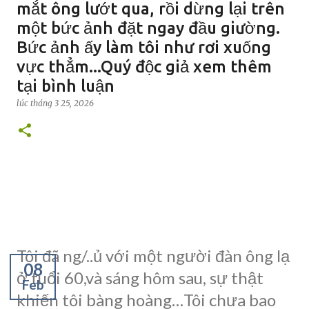
mắt ông lướt qua, rồi dừng lại trên
một bức ảnh đặt ngay đầu giường.
Bức ảnh ấy làm tôi như rơi xuống
vực thẳm...Quý độc giả xem thêm
tại bình luận
lúc
tháng 3 25, 2026
Tôi đã ng/..ủ với một người đàn ông lạ
08
ở tuổi 60,và sáng hôm sau, sự thật
Feb
khiến tôi bàng hoàng…Tôi chưa bao