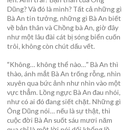
Dũng? Và đó là mình? Tất cả những gì
Bà An tin tưởng, những gì Bà An biết
về bản thân và Chồng bà An, giờ đây
như một lâu đài cát bị sóng biển cuốn
trôi, không còn chút dấu vết.
“Không… không thể nào…” Bà An thì
thào, ánh mắt Bà An trống rỗng, nhìn
xuyên qua bức ảnh như nhìn vào một
vực thẳm. Lồng ngực Bà An đau nhói,
như có ai đó đang siết chặt. Những gì
Ông Dũng nói… nếu là sự thật, thì
cuộc đời Bà An suốt sáu mươi năm
qua chỉ là một lời nói dối khổng lồ.