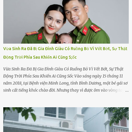
Vừa Sinh Ra Đã Bị Gia Đình Giàu Có Ruồng Bỏ Vì Vết Bớt, Sự Thật
Động Trời Phía Sau Khiến Ai Cũng S;ốc
Vừa Sinh Ra Đã Bị Gia Đình Giàu Có Ruồng Bỏ Vì Vết Bớt, Sự Thật
Động Trời Phía Sau Khiến Ai Cũng Sốc Vào sáng ngày 15 tháng 11
năm 2018, tại Bệnh viện Minh Long, tỉnh Bình Dương, một bé gái sơ
sinh cất tiếng khóc chào đời. Nhưng thay vì được ôm vào vòng tay
ấm áp của gia đình, bé lại đối diện với sự ruồng bỏ lạnh lùng. Đứa
trẻ – với một vết bớt đen trên má – bị gia đình ngoại hình hoàn
hảo, địa vị cao sang của ông Trần Quốc Tùng xem như điềm gở. Ông
Tùng, một doanh nhân quyền lực có tiếng ở Bình Dương, cùng vợ là
bà Đỗ Thị Nga, lập tức ra quyết định nhẫn tâm: bỏ lại đứa trẻ. Họ