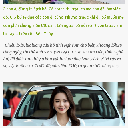
tôi chỉ có một lựa chọn duy nhất: chạy. Tôi quăng xe vào vệ đường,
2 con à, đừng tr;á;ch bố! Có trách thì tr;á;;ch mẹ con đã làm việc
rút tờ giấy báo dự thi nhét túi áo, đeo ba lô và chạy . Chạy miết.
đó. Giờ bố sẽ đưa các con đi cùng. Nhưng trước khi đi, bố muốn mẹ
Chạy không ngừng. Qua ngã...
con phải chứng kiến tất cả… Lời người bố nói với 2 con trước khi
tự tay… trên cầu Bến Thủy
Chiều 15.10, lực lượng cứu hộ tỉnh Nghệ An cho biết, khoảng 16h20
cùng ngày, thi thể anh V.V.D. (SN 1993, trú tại xã Kim Liên, tỉnh Nghệ
An) đã được tìm thấy ở khu vực hạ lưu sông Lam, cách vị trí xảy ra
vụ việc không xa. Trước đó, vào đêm 13.10, cơ quan chức năng nhận
được tin báo có một người đàn ông điều khiển xe máy lên cầu Bến
Thủy – cây cầu bắc qua sông Lam nối hai tỉnh Nghệ An và Hà Tĩnh
– rồi để lại xe máy trên cầu, ôm theo 2 con gái nhỏ nhảy xuống
sông. Người thân và hàng xóm ngóng chờ thông tin tìm kiếm 3 bố
con mất tích trên sông Lam sau vụ nhảy cầu. Ảnh: Hải Dương Tại
hiện trường, người dân phát hiện một chiếc xe máy mang biển kiểm
soát Nghệ An cùng hai chiếc cặp học sinh. Ngay trong đêm, lực
lượng chức năng phối hợp cùng các đội cứu hộ tình nguyện triển
khai tìm kiếm. Danh tính các nạn nhân được xác định là anh V.V.D.