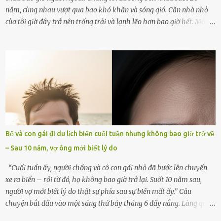
năm, cùng nhau vượt qua bao khó khăn và sóng gió. Căn nhà nhỏ
của tôi giờ đây trở nên trống trải và lạnh lẽo hơn bao giờ hết. Mỗi
góc trong nhà đều gợi nhớ về hình bóng của cô ấy – người phụ nữ
mà tôi đã yêu thương và chia sẻ cả cuộc đời. Ngày vợ mất, tôi như
rơi vào khoảng trống vô tận, chẳng còn muốn làm gì ngoài việc
ngồi lặng lẽ nhớ về cô ấy. Nhưng cuộc sống không cho phép tôi mãi
chìm đắm trong đau khổ. Họ hàng, bạn bè và những người thân
thiết đã đến bên, giúp tôi tổ chức tang lễ chu toàn. Và hôm nay là
ngày giỗ đầu tiên của vợ, 49 ngày sau khi cô ấy rời xa tôi mãi
mãi.Buổi sáng hôm đó, sau khi cúng cơm xong, tôi quyết định lên
sắp xếp lại bàn thờ vợ. Mọi thứ vẫn như mọi ngày, nhưng có điều gì
Bố và con gái đi du lịch biển cuối tuần nhưng không bao giờ trở về
đó kỳ lạ mà tôi không thể giải thích được. Trong khoảnh khắc tôi
– Sau 10 năm, vợ ông mới biết lý do
cúi xuống lau chùi bát hương, một luồng gió lạ thoáng qua, khiến
tôi giật mình. Và rồi, một chuyện kinh...
“Cuối tuần ấy, người chồng và cô con gái nhỏ đã bước lên chuyến
xe ra biển – rồi từ đó, họ không bao giờ trở lại. Suốt 10 năm sau,
người vợ mới biết lý do thật sự phía sau sự biến mất ấy.” Câu
chuyện bắt đầu vào một sáng thứ bảy tháng 6 đầy nắng. Làng quê
ven sông rộn ràng với tiếng gà gáy, tiếng trẻ con gọi nhau ra đồng