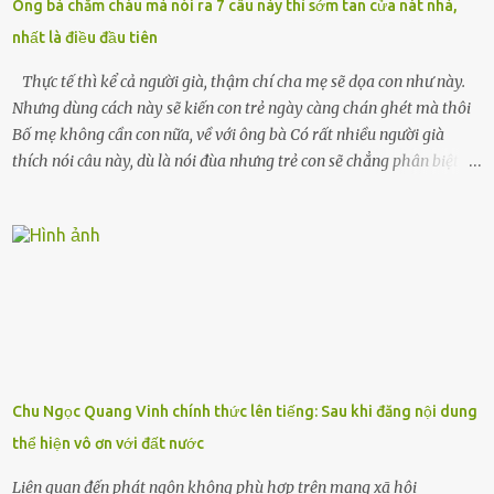
Ông bà chăm cháu mà nói ra 7 câu này thì sớm tan cửa nát nhà,
xuân vào người chồng ấy – và giờ, tôi chỉ còn lại chính mình. Tôi lên
nhất là điều đầu tiên
chiếc xe buýt cuối ngày, trốn chạy khỏi thành phố và nỗi đau. Tôi v...
Thực tế thì kể cả người già, thậm chí cha mẹ sẽ dọa con như này.
Nhưng dùng cách này sẽ kiến con trẻ ngày càng chán ghét mà thôi
Bố mẹ không cần con nữa, về với ông bà Có rất nhiều người già
thích nói câu này, dù là nói đùa nhưng trẻ con sẽ chẳng phân biệt
được nên chúng sẽ cực kỳ buồn. Đôi khi con cái phải rời xa cha mẹ,
sống với người già, lúc này con rất buồn. Thế nên người lớn hãy
khuyên nhủ con thật cẩn thận. Nếu cháu không nghe lời, cảnh sát
sẽ bắt Thực tế thì kể cả người già, thậm chí cha mẹ sẽ dọa con như
này. Nhưng dùng cách này sẽ kiến con trẻ ngày càng chán ghét mà
thôi. Đôi khi con cái phải rời xa cha mẹ, sống với người già, lúc này
con rất buồn. (ảnh minh họa) Nếu một ngày nào đó một đứa trẻ
gặp nguy hiểm và cần được giúp đỡ nhưng không dám gọi cảnh sát
để được giúp đỡ thì có thể sẽ bỏ lỡ cơ hội và gặp nguy hiểm. Trẻ con
Chu Ngọc Quang Vinh chính thức lên tiếng: Sau khi đăng nội dung
có biết gì đâu Nhiều người cứ coi trẻ còn nhỏ nên dù có phạm sai
thể hiện vô ơn với đất nước
lầm, thì họ cũng không trách mắng. Nhưng nếu người lớn tuổi
không dạy con cẩn...
Liên quan đến phát ngôn không phù hợp trên mạng xã hội