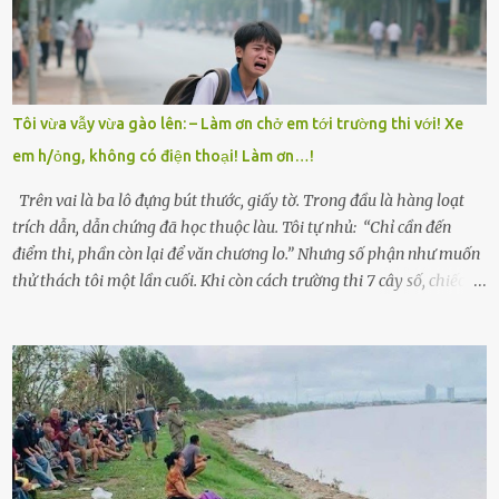
Trí là học sinh giỏi toàn huyện, học lớp 12 nhưng đã biết làm ruộng,
làm thuê, biết đi cày thuê từ 4h sáng rồi lại tất tả về đi học. Người
trong làng thương lắm, bảo: “Thằng Trí học giỏi mà hiền, sau này
nên ông này bà nọ đó!” Trí có ba cô em gái: Mai, Lan và Hương – ba
cái tên mẹ đặt lúc còn sống, mong tụi nhỏ sau này như hoa mai nở
Tôi vừa vẫy vừa gào lên: – Làm ơn chở em tới trường thi với! Xe
giữa mùa đông. Nhưng hoa có đẹp mấy cũng cần đất màu, mà nhà
em h/ỏng, không có điện thoại! Làm ơn…!
thì chỉ toàn đất sỏi đá và khốn khó. Năm đó, Trí đỗ Đại học Bách
Khoa Hà...
Trên vai là ba lô đựng bút thước, giấy tờ. Trong đầu là hàng loạt
trích dẫn, dẫn chứng đã học thuộc làu. Tôi tự nhủ: “Chỉ cần đến
điểm thi, phần còn lại để văn chương lo.” Nhưng số phận như muốn
thử thách tôi một lần cuối. Khi còn cách trường thi 7 cây số, chiếc xe
máy cà tàng của tôi đột nhiên chết máy giữa đường. Tôi luống
cuống đề lại, đạp liên tục, mở cốp, lay ổ điện… nhưng vô ích. Rồi tôi
sực nhớ – điện thoại đang sạc, sáng nay quên mang theo! Giữa con
đường thưa thớt người qua lại, tôi hoảng loạn vẫy tay xin đi nhờ. –
Chú ơi, cháu đi thi, xe hỏng rồi! Làm ơn cho cháu đi nhờ với! – Cô ơi,
giúp cháu với, cháu không có điện thoại… Người thì lắc đầu. Người
thì tăng ga tránh xa như né một kẻ lừa đảo. Tôi gào lên giữa đường
như một kẻ mất trí. Vô ích. 6h10. Còn hơn 30 phút nữa. Trong đầu