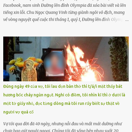
Facebook, nam sinh Đường lên đỉnh Olympia đã xóa bài viết và lên
tiếng xin lỗi. Chu Ngọc Quang Vinh từng giành ngôi vô địch, mang
về vòng nguyệt quế cuộc thi tháng 1, quý I, Đường lên đỉnh Olympia.
Ảnh: Đơn vị cung cấp Trước đó, đêm ngày 1.9, trên mạng xã hội, một
tài khoản của học sinh mang tên Chu Vinh có bài viết có nội dung
chưa phù hợp, gây xôn xao, bức xúc trong dư luận. Ngay sau đó,
Trường THPT Chuyên Nguyễn Tất Thành báo cáo xác nhận tài
khoản Chu Vinh là của học sinh Chu Ngọc Quang Vinh, lớp 12 Anh
của nhà trường. Nam sinh này từng giành ngôi vô địch, mang về
vòng nguyệt quế cuộc thi tháng 1, quý I, Đường lên đỉnh Olympia
năm thứ 24. Quá trình giáo dục, học sinh Chu Ngọc Quang Vinh đã
nhận thức được nội dung bài viết của bản thân trên mạng xã hội
Đúng ngày 49 của vợ, tôi lau dọn bàn thờ thì t/á/i mặt thấy bát
ngày 1.9 là chưa phù hợp nên đã chủ động gỡ bài viết và đăng bài
hương bốc cháy ngùn ngụt. Nghi có điềm, tôi nhìn kĩ thì ở dưới là
xin lỗi trên trang Facebook cá nhân. Chu Ngọc Quang Vinh làm việc
một tờ giấy nhỏ, đọc từng dòng mà tôi run rẩy biết sự thật về
với cơ quan chức năng. Ảnh: Đơn vị cung...
người vợ quá cố
Vợ tôi qua đời đã 49 ngày, nhưng nỗi đau và mất mát dường như
chưa bao giờ nguôi ngoai. Chúng tôi đã sống bên nhau suốt 20