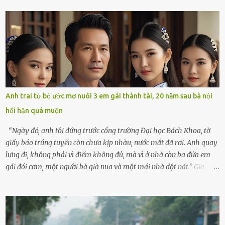
bắt cào cào. Ngôi nhà nhỏ của ông Minh và bà Hạnh cũng rộn ràng
không kém. Ông Minh, vốn là một người đàn ông điềm đạm, ít nói,
hôm ấy lại đặc biệt vui vẻ. Ông chuẩn bị hành lý cho chuyến đi biển
cùng cô con gái 8 tuổi tên Thảo. “Em ở nhà nghỉ ngơi nhé, anh đưa
con đi biển hai ngày, để nó được ngắm sóng, nghịch cát. Về chắc nó
sẽ kể cho em nghe cả tuần không hết chuyện.” – Ông Minh cười
hiền, vuốt tóc vợ. Bà Hạnh nhìn chồng và con gái ríu rít chuẩn bị mà
lòng cũng rộn ràng. Bà vốn ít có dịp đi xa vì còn bận buôn bán ở chợ,
Anh trai từ bỏ ước mơ nuôi 3 em gái thành tài, 20 năm sau bà nội
nên lần này cũng đành ở nhà. Thảo ôm chầm lấy mẹ trước khi đi:
hối hận quá muộn
“Con sẽ nhặt thật nhiều vỏ sò cho mẹ nhé!” Chiếc xe khách lăn
bánh rời khỏi bến...
“Ngày đó, anh tôi đứng trước cổng trường Đại học Bách Khoa, tờ
giấy báo trúng tuyển còn chưa kịp nhàu, nước mắt đã rơi. Anh quay
lưng đi, không phải vì điểm không đủ, mà vì ở nhà còn ba đứa em
gái đói cơm, một người bà già nua và một mái nhà dột nát.” Gia
đình anh Trí sống ở một xã nhỏ thuộc huyện Hương Sơn, Hà Tĩnh.
Mẹ mất sớm khi đứa út mới lên ba, cha thì bỏ đi biệt xứ từ đó không
có tin tức. Mọi gánh nặng đổ dồn lên đôi vai gầy guộc của bà nội –
cụ Nguyễn Thị Đào – và cậu con trai cả là Trí, lúc đó mới chỉ 17 tuổi.