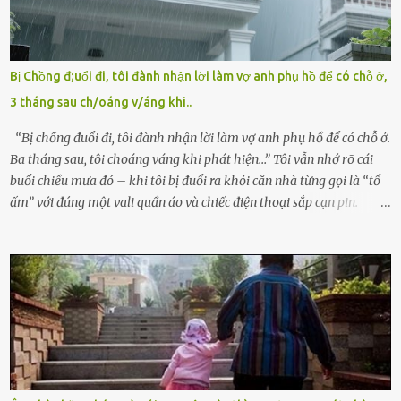
viện cớ “không đủ khả năng nuôi dưỡng” và ký vào giấy từ chối
quyền giám hộ, yêu cầu bệnh viện xử lý bé như một trường hợp bị
bỏ rơi. Trong khi ấy, con gái ruột của họ – Trần Lệ Mi – vẫn đang
mê man sau sinh, hoàn toàn không hay biết chuyện gì xảy ra.
Bị Chồng đ;uổi đi, tôi đành nhận lời làm vợ anh phụ hồ để có chỗ ở,
Thiếu úy Nguyễn Thị Mai, một nữ cảnh sát công tác tại địa phương,
3 tháng sau ch/oáng v/áng khi..
tình cờ chứng kiến giây phút bé bị đưa đi trong lặng lẽ. Nét mặt đỏ
hỏn, bàn tay bé xíu co quắp, ...
“Bị chồng đuổi đi, tôi đành nhận lời làm vợ anh phụ hồ để có chỗ ở.
Ba tháng sau, tôi choáng váng khi phát hiện…” Tôi vẫn nhớ rõ cái
buổi chiều mưa đó – khi tôi bị đuổi ra khỏi căn nhà từng gọi là “tổ
ấm” với đúng một vali quần áo và chiếc điện thoại sắp cạn pin.
Chồng tôi – người từng thề thốt “một đời yêu em” – đã không chút
thương xót ném tôi ra đường sau khi tôi bị sảy thai lần thứ hai. “Tôi
cưới cô để có con. Không phải để nuôi một cái thân bất tài chỉ biết
khóc lóc,” anh ta gằn giọng, đẩy mạnh cánh cửa trước mặt tôi.
Tiếng cánh cửa đóng lại, vang lên như một bản án lạnh lùng. Tôi
đứng chết lặng giữa cơn mưa, không biết đi đâu, về đâu. Bố mẹ tôi
mất sớm. Tôi chẳng có anh chị em. Họ hàng cũng thưa thớt, chẳng
ai thân thiết đến mức có thể mở lòng cho tôi tá túc. Bạn bè? Ai cũng
bận rộn với gia đình riêng của họ. Tôi đã từng đặt cược cả thanh