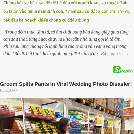
Chồng bắt vợ bỏ th;ai để dễ bề đến với người khác, vợ quyết định
và 2 con gái là cháu V.H.B. (SN 2020) và V.G.T. (SN 2021). Hai cháu là
bỏ tr;ốn vào miền nam sinh con. 7 năm sau cô dắt 2 con trai trở về,
con của anh D. và chị B.T.Y. (SN 1999). Lực lượng cứu hộ đã tiến hành
bắt đầu kế hoạch khiến chồng cũ đ;iêu đ;ứng
bàn giao t...
Trong đêm mưa tầm tã, cô ôm chặt bụng bầu đang giãy giụa từng
cơn đau thắt, từng bước chạy ra khỏi căn nhà từng gọi là tổ ấm.
Phía sau lưng, giọng nói lạnh lùng của chồng vẫn vang vọng trong
đầu: “Bỏ đi. Cái thai đó là gánh nặng. Tôi cần tự do.” Bảy năm sau,
cô quay trở về, không chỉ với một đứa con trai – mà là hai, và một
kế hoạch được chuẩn bị kỹ lưỡng để người đàn ông phản bội ấy
phải trả giá … Hà Nội, mùa thu năm 2018, cái lạnh len lỏi qua từng
khe cửa gỗ cũ kỹ. Trong một căn biệt thự sang trọng ở phố Tây Hồ,
Ngọc Anh ngồi lặng lẽ trên ghế sofa, tay đặt lên bụng – nơi hai sinh
linh bé bỏng đang lớn dần từng ngày. Cô chưa bao giờ nghĩ mình sẽ
phải sống trong sợ hãi khi mang thai, đặc biệt là sợ… chính chồng
mình. Trí – người chồng mà cô từng yêu đến mù quáng, đã không
còn là người đàn ông của ngày đầu. Thành đạt, quyền lực, nhưng
cũng dối trá và lạnh lùng. Gần đây, anh hay về muộn, thậm chí có
đêm không về. Và rồi, trong một bữa cơm tối vắng lặng, Trí ném