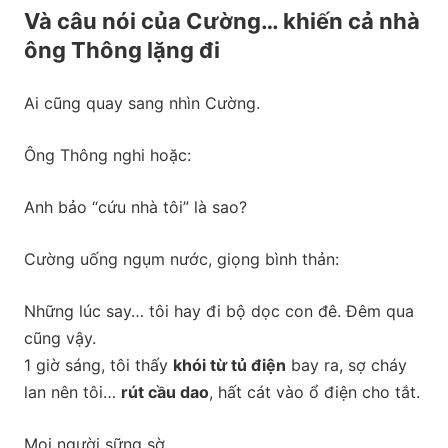
Và câu nói của Cường… khiến cả nhà
ông Thông lặng đi
Ai cũng quay sang nhìn Cường.
Ông Thông nghi hoặc:
Anh bảo “cứu nhà tôi” là sao?
Cường uống ngụm nước, giọng bình thản:
Những lúc say… tôi hay đi bộ dọc con đê. Đêm qua
cũng vậy.
1 giờ sáng, tôi thấy
khói từ tủ điện
bay ra, sợ cháy
lan nên tôi…
rút cầu dao
, hất cát vào ổ điện cho tắt.
Mọi người sững sờ.