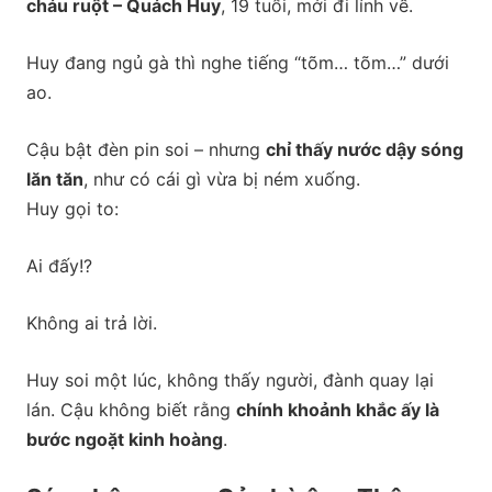
cháu ruột – Quách Huy
, 19 tuổi, mới đi lính về.
Huy đang ngủ gà thì nghe tiếng “tõm… tõm…” dưới
ao.
Cậu bật đèn pin soi – nhưng
chỉ thấy nước dậy sóng
lăn tăn
, như có cái gì vừa bị ném xuống.
Huy gọi to:
Ai đấy!?
Không ai trả lời.
Huy soi một lúc, không thấy người, đành quay lại
lán. Cậu không biết rằng
chính khoảnh khắc ấy là
bước ngoặt kinh hoàng
.