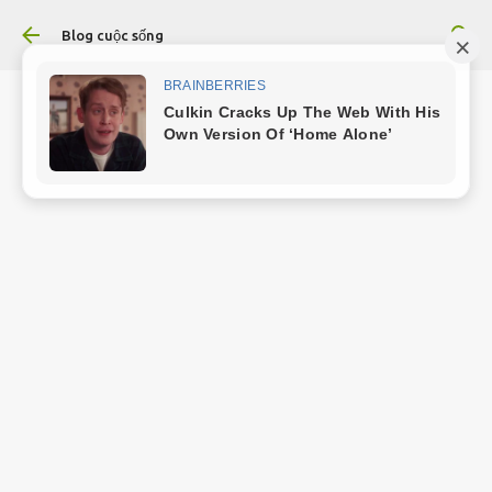
Chuyển đến nội dung chính
Blog cuộc sống