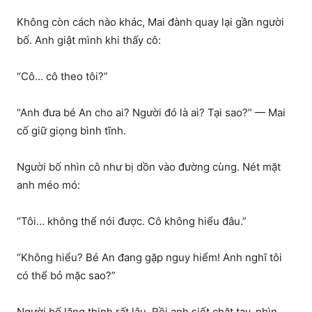
Không còn cách nào khác, Mai đành quay lại gần người
bố. Anh giật mình khi thấy cô:
“Cô… cô theo tôi?”
“Anh đưa bé An cho ai? Người đó là ai? Tại sao?” — Mai
cố giữ giọng bình tĩnh.
Người bố nhìn cô như bị dồn vào đường cùng. Nét mặt
anh méo mó:
“Tôi… không thể nói được. Cô không hiểu đâu.”
“Không hiểu? Bé An đang gặp nguy hiểm! Anh nghĩ tôi
có thể bỏ mặc sao?”
Người bố lặng thinh rất lâu. Rồi anh siết chặt tay, nhìn