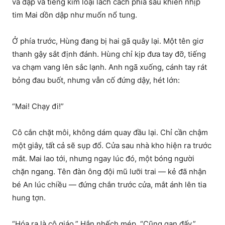
va đập và tiếng kim loại lách cách phía sau khiến nhịp
tim Mai dồn dập như muốn nổ tung.
Ở phía trước, Hùng đang bị hai gã quây lại. Một tên giơ
thanh gậy sắt định đánh. Hùng chỉ kịp đưa tay đỡ, tiếng
va chạm vang lên sắc lạnh. Anh ngã xuống, cánh tay rát
bỏng đau buốt, nhưng vẫn cố đứng dậy, hét lớn:
“Mai! Chạy đi!”
Cô cắn chặt môi, không dám quay đầu lại. Chỉ cần chậm
một giây, tất cả sẽ sụp đổ. Cửa sau nhà kho hiện ra trước
mắt. Mai lao tới, nhưng ngay lúc đó, một bóng người
chặn ngang. Tên đàn ông đội mũ lưỡi trai — kẻ đã nhận
bé An lúc chiều — đứng chắn trước cửa, mắt ánh lên tia
hung tợn.
“Hóa ra là cô giáo.” Hắn nhếch mép. “Cũng gan đấy.”