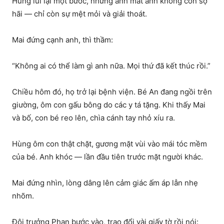
Hùng lùi lại một bước, nhưng ánh mắt anh không còn sợ
hãi — chỉ còn sự mệt mỏi và giải thoát.
Mai đứng cạnh anh, thì thầm:
“Không ai có thể làm gì anh nữa. Mọi thứ đã kết thúc rồi.”
Chiều hôm đó, họ trở lại bệnh viện. Bé An đang ngồi trên
giường, ôm con gấu bông do các y tá tặng. Khi thấy Mai
và bố, con bé reo lên, chìa cánh tay nhỏ xíu ra.
Hùng ôm con thật chặt, gương mặt vùi vào mái tóc mềm
của bé. Anh khóc — lần đầu tiên trước mặt người khác.
Mai đứng nhìn, lòng dâng lên cảm giác ấm áp lẫn nhẹ
nhõm.
Đội trưởng Phan bước vào, trao đổi vài giấy tờ rồi nói: