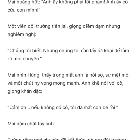
Mai hoảng hốt: “Anh ấy không phải tội phạm! Anh ấy cố
cứu con mình!”
Một viên đội trưởng tiến lại, giọng điềm đạm nhưng
nghiêm nghị:
“Chúng tôi biết. Nhưng chúng tôi cần lấy lời khai để làm
rõ mọi chuyện.”
Mai nhìn Hùng, thấy trong mắt anh là nỗi sợ, sự mệt mỏi
và một chút hy vọng mong manh. Anh khẽ nói với cô,
giọng khản đặc:
“Cảm ơn… nếu không có cô, tôi đã mất con bé rồi.”
Mai nắm chặt tay anh.
Tưởng rằng mọi chuyện đã kết thúc, nhưng đội trưởng