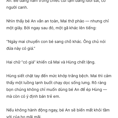
An. Bé đang nằm trong chiếc cũi tạm bằng lưới sắt, có
người canh.
Nhìn thấy bé An vẫn an toàn, Mai thở phào — nhưng chỉ
một giây. Bởi ngay sau đó, một gã khác lên tiếng:
“Ngày mai chuyển con bé sang chỗ khác. Ông chủ nói
đứa này có giá.”
Hai chữ “có giá” khiến cả Mai và Hùng chết lặng.
Hùng siết chặt tay đến mức khớp trắng bệch. Mai thì cảm
thấy một luồng lạnh buốt chạy dọc sống lưng. Rõ ràng
bọn chúng không chỉ muốn dùng bé An để ép Hùng —
mà còn có ý định bán trẻ em.
Nếu không hành động ngay, bé An sẽ biến mất khỏi tầm
với của họ mãi mãi.