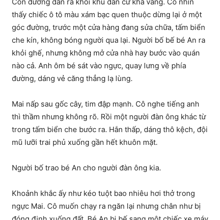
Con đường dẫn ra khỏi khu dân cư khá vắng. Cô nhìn
thấy chiếc ô tô màu xám bạc quen thuộc dừng lại ở một
góc đường, trước một cửa hàng đang sửa chữa, tấm biển
che kín, không bóng người qua lại. Người bố bế bé An ra
khỏi ghế, nhưng không mở cửa nhà hay bước vào quán
nào cả. Anh ôm bé sát vào ngực, quay lưng về phía
đường, dáng vẻ căng thẳng lạ lùng.
Mai nấp sau gốc cây, tim đập mạnh. Cô nghe tiếng anh
thì thầm nhưng không rõ. Rồi một người đàn ông khác từ
trong tấm biển che bước ra. Hắn thấp, dáng thô kệch, đội
mũ lưỡi trai phủ xuống gần hết khuôn mặt.
Người bố trao bé An cho người đàn ông kia.
Khoảnh khắc ấy như kéo tuột bao nhiêu hơi thở trong
ngực Mai. Cô muốn chạy ra ngăn lại nhưng chân như bị
đóng đinh xuống đất. Bé An bị bế sang một chiếc xe máy