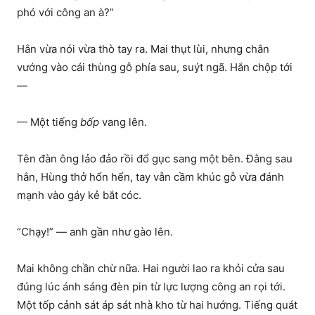
phó với công an à?”
Hắn vừa nói vừa thò tay ra. Mai thụt lùi, nhưng chân
vướng vào cái thùng gỗ phía sau, suýt ngã. Hắn chộp tới
—
— Một tiếng
bốp
vang lên.
Tên đàn ông lảo đảo rồi đổ gục sang một bên. Đằng sau
hắn, Hùng thở hổn hển, tay vẫn cầm khúc gỗ vừa đánh
mạnh vào gáy kẻ bắt cóc.
“Chạy!” — anh gần như gào lên.
Mai không chần chừ nữa. Hai người lao ra khỏi cửa sau
đúng lúc ánh sáng đèn pin từ lực lượng công an rọi tới.
Một tốp cảnh sát áp sát nhà kho từ hai hướng. Tiếng quát