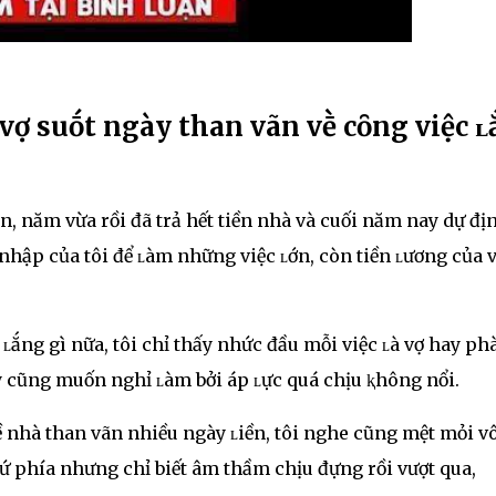
vợ suṓt ngày than vãn vḕ cȏng việc 
n, năm vừa rồi đã trả hết tiền nhà và cuối năm nay dự đị
nhập của tôi để ʟàm những việc ʟớn, còn tiền ʟương của 
 ʟắng gì nữa, tôi chỉ thấy nhức đầu mỗi việc ʟà vợ hay ph
y cũng muốn nghỉ ʟàm bởi áp ʟực quá chịu ⱪhông nổi.
ề nhà than vãn nhiều ngày ʟiền, tôi nghe cũng mệt mỏi v
tứ phía nhưng chỉ biết âm thầm chịu đựng rồi vượt qua,