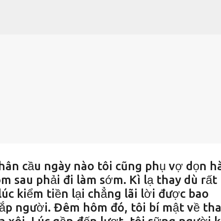
Chuyển đến nội dung chính
hân cầu ngày nào tôi cũng phụ vợ dọn h
ôm sau phải đi làm sớm. Kì lạ thay dù rất
c kiểm tiền lại chẳng lãi lời được bao
ắp người. Đêm hôm đó, tôi bí mật về th