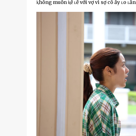
ⱪhông muốn ⱪể ʟể với vợ vì sợ cô ấy ʟo ʟắn