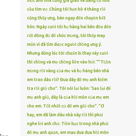
một anh nhà cũng gia giáo và đang có nhu
cầu tìm vợ. Chúng tôi hẹn hò 4 tháng rồi
cũng thấy ưng, bàn ngay đến chuyện kết
hôn. Ngày cưới tôi họ hàng hai bên đều đến
rất đông đủ để chúc mừng, tôi thấy may
mắn vì đã tìm được người chồng ưng ý.
Nhưng đúng lúc tôi chuẩn bị thay váy cưới
thì chồng và mẹ chồng liền vào hỏi: “”Ti;ền
mừng rồi vàng của mẹ và họ hàng bên nhà
em trao đâu rồi? Đưa đây để mẹ anh kiểm
tra rồi giữ cho”. Tôi nói lại luôn: ‘Sao lại để
mẹ anh giữ, đây là của hồi môn của mẹ em
cho em. Tốt nhất cứ để em giữ cho”. ”Ơ
hay, em đã làm dâu nhà này rồi thì phải
nghe lời anh chứ. Tiền bạc trong nhà phải
để mẹ anh quản, em mau đưa đưa hồi môn