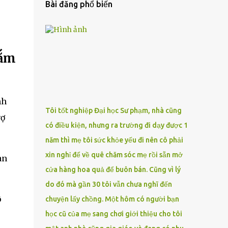
Bài đăng phổ biến
ʟắm
nh
Tôi tốt nghiệp Đại học Sư phạm, nhà cũng
vợ
có điều kiện, nhưng ra trường đi dạy được 1
năm thì mẹ tôi sức khỏe yếu đi nên cô phải
xin nghỉ để về quê chăm sóc mẹ rồi sẵn mở
àn
cửa hàng hoa quả để buôn bán. Cũng vì lý
do đó mà gần 30 tôi vẫn chưa nghĩ đến
ô
chuyện lấy chồng. Một hôm có người bạn
học cũ của mẹ sang chơi giới thiệu cho tôi