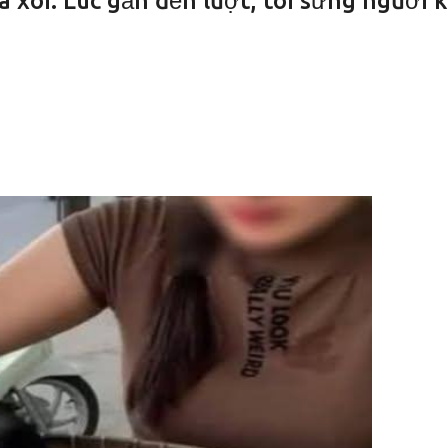
 xôi. Lúc gần đến lượt, tôi sững người k