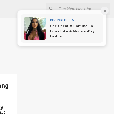
àng
ay