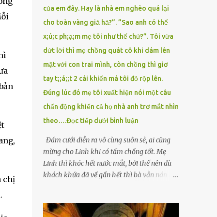
đồng
của em đây. Hay là nhà em nghèo quá lại
Mỗi
cho toàn vàng giả hả?”. ”Sao anh có thể
x;ú;c ph;ạ;m mẹ tôi như thế chứ?”. Tôi vừa
dứt lời thì mẹ chồng quát cô khi dám lên
hì
mặt với con trai mình, còn chồng thì giơ
ưa
tay t;;á;;t 2 cái khiến má tôi đỏ rộp lên.
 bản
Đúng lúc đó mẹ tôi xuất hiện nói một câu
chấn động khiến cả họ nhà anh trơ mắt nhìn
theo….Đọc tiếp dưới bình luận
ệt
ang,
Đám cưới diễn ra vô cùng suôn sẻ, ai cũng
mừng cho Linh khi có tấm chồng tốt. Mẹ
Linh thì khóc hết nước mắt, bởi thế nên dù
khách khứa đã về gần hết thì bà vẫn nán lại
 chị
ở với con gái thêm chút nữa. Linh tốt nghiệp
.
Đại học Sư phạm, nhưng ra trường đi dạy
được 1 năm thì mẹ cô sức khỏe yếu đi nên cô