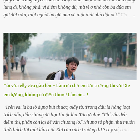
lưng đi, không phải vì điểm không đủ, mà vì ở nhà còn ba đứa em
gái đói cơm, một người bà già nua và một mái nhà dột nát.” Gia
đình anh Trí sống ở một xã nhỏ thuộc huyện Hương Sơn, Hà Tĩnh.
Mẹ mất sớm khi đứa út mới lên ba, cha thì bỏ đi biệt xứ từ đó không
có tin tức. Mọi gánh nặng đổ dồn lên đôi vai gầy guộc của bà nội –
cụ Nguyễn Thị Đào – và cậu con trai cả là Trí, lúc đó mới chỉ 17 tuổi.
Trí là học sinh giỏi toàn huyện, học lớp 12 nhưng đã biết làm ruộng,
làm thuê, biết đi cày thuê từ 4h sáng rồi lại tất tả về đi học. Người
trong làng thương lắm, bảo: “Thằng Trí học giỏi mà hiền, sau này
nên ông này bà nọ đó!” Trí có ba cô em gái: Mai, Lan và Hương – ba
cái tên mẹ đặt lúc còn sống, mong tụi nhỏ sau này như hoa mai nở
Tôi vừa vẫy vừa gào lên: – Làm ơn chở em tới trường thi với! Xe
giữa mùa đông. Nhưng hoa có đẹp mấy cũng cần đất màu, mà nhà
em h/ỏng, không có điện thoại! Làm ơn…!
thì chỉ toàn đất sỏi đá và khốn khó. Năm đó, Trí đỗ Đại học Bách
Khoa Hà...
Trên vai là ba lô đựng bút thước, giấy tờ. Trong đầu là hàng loạt
trích dẫn, dẫn chứng đã học thuộc làu. Tôi tự nhủ: “Chỉ cần đến
điểm thi, phần còn lại để văn chương lo.” Nhưng số phận như muốn
thử thách tôi một lần cuối. Khi còn cách trường thi 7 cây số, chiếc xe
máy cà tàng của tôi đột nhiên chết máy giữa đường. Tôi luống