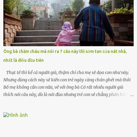
cưới cô để có con. Không phải để nuôi một cái thân bất tài chỉ biết
khóc lóc,” anh ta gằn giọng, đẩy mạnh cánh cửa trước mặt tôi.
Tiếng cánh cửa đóng lại, vang lên như một bản án lạnh lùng. Tôi
đứng chết lặng giữa cơn mưa, không biết đi đâu, về đâu. Bố mẹ tôi
mất sớm. Tôi chẳng có anh chị em. Họ hàng cũng thưa thớt, chẳng
ai thân thiết đến mức có thể mở lòng cho tôi tá túc. Bạn bè? Ai cũng
bận rộn với gia đình riêng của họ. Tôi đã từng đặt cược cả thanh
Ông bà chăm cháu mà nói ra 7 câu này thì sớm tan cửa nát nhà,
xuân vào người chồng ấy – và giờ, tôi chỉ còn lại chính mình. Tôi lên
nhất là điều đầu tiên
chiếc xe buýt cuối ngày, trốn chạy khỏi thành phố và nỗi đau. Tôi v...
Thực tế thì kể cả người già, thậm chí cha mẹ sẽ dọa con như này.
Nhưng dùng cách này sẽ kiến con trẻ ngày càng chán ghét mà thôi
Bố mẹ không cần con nữa, về với ông bà Có rất nhiều người già
thích nói câu này, dù là nói đùa nhưng trẻ con sẽ chẳng phân biệt
được nên chúng sẽ cực kỳ buồn. Đôi khi con cái phải rời xa cha mẹ,
sống với người già, lúc này con rất buồn. Thế nên người lớn hãy
khuyên nhủ con thật cẩn thận. Nếu cháu không nghe lời, cảnh sát
sẽ bắt Thực tế thì kể cả người già, thậm chí cha mẹ sẽ dọa con như
này. Nhưng dùng cách này sẽ kiến con trẻ ngày càng chán ghét mà