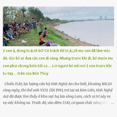
cuống đề lại, đạp liên tục, mở cốp, lay ổ điện… nhưng vô ích. Rồi tôi
sực nhớ – điện thoại đang sạc, sáng nay quên mang theo! Giữa con
đường thưa thớt người qua lại, tôi hoảng loạn vẫy tay xin đi nhờ. –
Chú ơi, cháu đi thi, xe hỏng rồi! Làm ơn cho cháu đi nhờ với! – Cô ơi,
giúp cháu với, cháu không có điện thoại… Người thì lắc đầu. Người
thì tăng ga tránh xa như né một kẻ lừa đảo. Tôi gào lên giữa đường
như một kẻ mất trí. Vô ích. 6h10. Còn hơn 30 phút nữa. Trong đầu
tôi chỉ có một lựa chọn duy nhất: chạy. Tôi quăng xe vào vệ đường,
2 con à, đừng tr;á;ch bố! Có trách thì tr;á;;ch mẹ con đã làm việc
rút tờ giấy báo dự thi nhét túi áo, đeo ba lô và chạy . Chạy miết.
đó. Giờ bố sẽ đưa các con đi cùng. Nhưng trước khi đi, bố muốn mẹ
Chạy không ngừng. Qua ngã...
con phải chứng kiến tất cả… Lời người bố nói với 2 con trước khi
tự tay… trên cầu Bến Thủy
Chiều 15.10, lực lượng cứu hộ tỉnh Nghệ An cho biết, khoảng 16h20
cùng ngày, thi thể anh V.V.D. (SN 1993, trú tại xã Kim Liên, tỉnh Nghệ
An) đã được tìm thấy ở khu vực hạ lưu sông Lam, cách vị trí xảy ra
vụ việc không xa. Trước đó, vào đêm 13.10, cơ quan chức năng nhận
được tin báo có một người đàn ông điều khiển xe máy lên cầu Bến
Thủy – cây cầu bắc qua sông Lam nối hai tỉnh Nghệ An và Hà Tĩnh