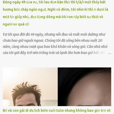
Đúng ngày 49 của vợ, tôi lau dọn bàn thờ thì t/á/i mặt thấy bát
ngày 1.9 là chưa phù hợp nên đã chủ động gỡ bài viết và đăng bài
hương bốc cháy ngùn ngụt. Nghi có điềm, tôi nhìn kĩ thì ở dưới là
xin lỗi trên trang Facebook cá nhân. Chu Ngọc Quang Vinh làm việc
một tờ giấy nhỏ, đọc từng dòng mà tôi run rẩy biết sự thật về
với cơ quan chức năng. Ảnh: Đơn vị cung...
người vợ quá cố
Vợ tôi qua đời đã 49 ngày, nhưng nỗi đau và mất mát dường như
chưa bao giờ nguôi ngoai. Chúng tôi đã sống bên nhau suốt 20
năm, cùng nhau vượt qua bao khó khăn và sóng gió. Căn nhà nhỏ
của tôi giờ đây trở nên trống trải và lạnh lẽo hơn bao giờ hết. Mỗi
góc trong nhà đều gợi nhớ về hình bóng của cô ấy – người phụ nữ
mà tôi đã yêu thương và chia sẻ cả cuộc đời. Ngày vợ mất, tôi như
rơi vào khoảng trống vô tận, chẳng còn muốn làm gì ngoài việc
ngồi lặng lẽ nhớ về cô ấy. Nhưng cuộc sống không cho phép tôi mãi
chìm đắm trong đau khổ. Họ hàng, bạn bè và những người thân
thiết đã đến bên, giúp tôi tổ chức tang lễ chu toàn. Và hôm nay là
ngày giỗ đầu tiên của vợ, 49 ngày sau khi cô ấy rời xa tôi mãi
mãi.Buổi sáng hôm đó, sau khi cúng cơm xong, tôi quyết định lên
sắp xếp lại bàn thờ vợ. Mọi thứ vẫn như mọi ngày, nhưng có điều gì
Bố và con gái đi du lịch biển cuối tuần nhưng không bao giờ trở về
đó kỳ lạ mà tôi không thể giải thích được. Trong khoảnh khắc tôi