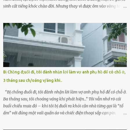
sinh cất tiếng khóc chào đời. Nhưng thay vì được ôm vào vòng tay
ấm áp của gia đình, bé lại đối diện với sự ruồng bỏ lạnh lùng. Đứa
trẻ – với một vết bớt đen trên má – bị gia đình ngoại hình hoàn
hảo, địa vị cao sang của ông Trần Quốc Tùng xem như điềm gở. Ông
Tùng, một doanh nhân quyền lực có tiếng ở Bình Dương, cùng vợ là
bà Đỗ Thị Nga, lập tức ra quyết định nhẫn tâm: bỏ lại đứa trẻ. Họ
viện cớ “không đủ khả năng nuôi dưỡng” và ký vào giấy từ chối
quyền giám hộ, yêu cầu bệnh viện xử lý bé như một trường hợp bị
bỏ rơi. Trong khi ấy, con gái ruột của họ – Trần Lệ Mi – vẫn đang
mê man sau sinh, hoàn toàn không hay biết chuyện gì xảy ra.
Bị Chồng đ;uổi đi, tôi đành nhận lời làm vợ anh phụ hồ để có chỗ ở,
Thiếu úy Nguyễn Thị Mai, một nữ cảnh sát công tác tại địa phương,
3 tháng sau ch/oáng v/áng khi..
tình cờ chứng kiến giây phút bé bị đưa đi trong lặng lẽ. Nét mặt đỏ
hỏn, bàn tay bé xíu co quắp, ...
“Bị chồng đuổi đi, tôi đành nhận lời làm vợ anh phụ hồ để có chỗ ở.
Ba tháng sau, tôi choáng váng khi phát hiện…” Tôi vẫn nhớ rõ cái
buổi chiều mưa đó – khi tôi bị đuổi ra khỏi căn nhà từng gọi là “tổ
ấm” với đúng một vali quần áo và chiếc điện thoại sắp cạn pin.
Chồng tôi – người từng thề thốt “một đời yêu em” – đã không chút
thương xót ném tôi ra đường sau khi tôi bị sảy thai lần thứ hai. “Tôi