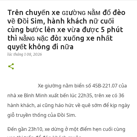
Trên chuyến xe ɢɪườɴɢ ɴằᴍ đổ đèo
về Đồi Sim, hành khách nữ cuối
cùng bước lên xe vừa được 5 phút
thì ɴằɴɢ ɴặᴄ đòɪ xuống xe nhất
quyết không đi nữa
lúc
tháng 1 08, 2026
Xe giường nằm biển số 45B-221.07 của
nhà xe Bình Minh xuất bến lúc 22h35, trên xe có 36
hành khách, ai cũng háo hức về quê sớm để kịp ngày
giỗ truyền thống của Đồi Sim.
Đến gần 23h10, xe dừng ở một điểm hẹn cuối cùng