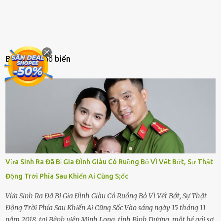
Bài đăng phổ biến
Vừa Sinh Ra Đã Bị Gia Đình Giàu Có Ruồng Bỏ Vì Vết Bớt, Sự Thật
Động Trời Phía Sau Khiến Ai Cũng S;ốc
Vừa Sinh Ra Đã Bị Gia Đình Giàu Có Ruồng Bỏ Vì Vết Bớt, Sự Thật
Động Trời Phía Sau Khiến Ai Cũng Sốc Vào sáng ngày 15 tháng 11
năm 2018, tại Bệnh viện Minh Long, tỉnh Bình Dương, một bé gái sơ