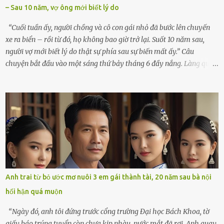
– Sau 10 năm, vợ ông mới biết lý do
cúi xuống lau chùi bát hương, một luồng gió lạ thoáng qua, khiến
tôi giật mình. Và rồi, một chuyện kinh...
“Cuối tuần ấy, người chồng và cô con gái nhỏ đã bước lên chuyến
xe ra biển – rồi từ đó, họ không bao giờ trở lại. Suốt 10 năm sau,
người vợ mới biết lý do thật sự phía sau sự biến mất ấy.” Câu
chuyện bắt đầu vào một sáng thứ bảy tháng 6 đầy nắng. Làng quê
ven sông rộn ràng với tiếng gà gáy, tiếng trẻ con gọi nhau ra đồng
bắt cào cào. Ngôi nhà nhỏ của ông Minh và bà Hạnh cũng rộn ràng
không kém. Ông Minh, vốn là một người đàn ông điềm đạm, ít nói,
hôm ấy lại đặc biệt vui vẻ. Ông chuẩn bị hành lý cho chuyến đi biển
cùng cô con gái 8 tuổi tên Thảo. “Em ở nhà nghỉ ngơi nhé, anh đưa
con đi biển hai ngày, để nó được ngắm sóng, nghịch cát. Về chắc nó
sẽ kể cho em nghe cả tuần không hết chuyện.” – Ông Minh cười
hiền, vuốt tóc vợ. Bà Hạnh nhìn chồng và con gái ríu rít chuẩn bị mà
lòng cũng rộn ràng. Bà vốn ít có dịp đi xa vì còn bận buôn bán ở chợ,
Anh trai từ bỏ ước mơ nuôi 3 em gái thành tài, 20 năm sau bà nội
nên lần này cũng đành ở nhà. Thảo ôm chầm lấy mẹ trước khi đi:
hối hận quá muộn
“Con sẽ nhặt thật nhiều vỏ sò cho mẹ nhé!” Chiếc xe khách lăn
bánh rời khỏi bến...
“Ngày đó, anh tôi đứng trước cổng trường Đại học Bách Khoa, tờ
giấy báo trúng tuyển còn chưa kịp nhàu, nước mắt đã rơi. Anh quay