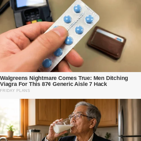
Ngọc Anh ngồi lặng lẽ trên ghế sofa, tay đặt lên bụng – nơi hai sinh
linh bé bỏng đang lớn dần từng ngày. Cô chưa bao giờ nghĩ mình sẽ
phải sống trong sợ hãi khi mang thai, đặc biệt là sợ… chính chồng
mình. Trí – người chồng mà cô từng yêu đến mù quáng, đã không
còn là người đàn ông của ngày đầu. Thành đạt, quyền lực, nhưng
cũng dối trá và lạnh lùng. Gần đây, anh hay về muộn, thậm chí có
đêm không về. Và rồi, trong một bữa cơm tối vắng lặng, Trí ném
xuống bàn ly n...