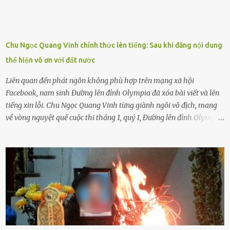
thôi. Đôi khi con cái phải rời xa cha mẹ, sống với người già, lúc này
con rất buồn. (ảnh minh họa) Nếu một ngày nào đó một đứa trẻ
gặp nguy hiểm và cần được giúp đỡ nhưng không dám gọi cảnh sát
để được giúp đỡ thì có thể sẽ bỏ lỡ cơ hội và gặp nguy hiểm. Trẻ con
Chu Ngọc Quang Vinh chính thức lên tiếng: Sau khi đăng nội dung
có biết gì đâu Nhiều người cứ coi trẻ còn nhỏ nên dù có phạm sai
thể hiện vô ơn với đất nước
lầm, thì họ cũng không trách mắng. Nhưng nếu người lớn tuổi
không dạy con cẩn...
Liên quan đến phát ngôn không phù hợp trên mạng xã hội
Facebook, nam sinh Đường lên đỉnh Olympia đã xóa bài viết và lên
tiếng xin lỗi. Chu Ngọc Quang Vinh từng giành ngôi vô địch, mang
về vòng nguyệt quế cuộc thi tháng 1, quý I, Đường lên đỉnh Olympia.
Ảnh: Đơn vị cung cấp Trước đó, đêm ngày 1.9, trên mạng xã hội, một
tài khoản của học sinh mang tên Chu Vinh có bài viết có nội dung
chưa phù hợp, gây xôn xao, bức xúc trong dư luận. Ngay sau đó,
Trường THPT Chuyên Nguyễn Tất Thành báo cáo xác nhận tài
khoản Chu Vinh là của học sinh Chu Ngọc Quang Vinh, lớp 12 Anh
của nhà trường. Nam sinh này từng giành ngôi vô địch, mang về
vòng nguyệt quế cuộc thi tháng 1, quý I, Đường lên đỉnh Olympia
năm thứ 24. Quá trình giáo dục, học sinh Chu Ngọc Quang Vinh đã
nhận thức được nội dung bài viết của bản thân trên mạng xã hội