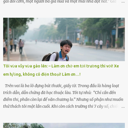
gái đói cơm, một người bà già nua và một mái nhà dột nát.” Gia
đình anh Trí sống ở một xã nhỏ thuộc huyện Hương Sơn, Hà Tĩnh.
Mẹ mất sớm khi đứa út mới lên ba, cha thì bỏ đi biệt xứ từ đó không
có tin tức. Mọi gánh nặng đổ dồn lên đôi vai gầy guộc của bà nội –
cụ Nguyễn Thị Đào – và cậu con trai cả là Trí, lúc đó mới chỉ 17 tuổi.
Trí là học sinh giỏi toàn huyện, học lớp 12 nhưng đã biết làm ruộng,
làm thuê, biết đi cày thuê từ 4h sáng rồi lại tất tả về đi học. Người
trong làng thương lắm, bảo: “Thằng Trí học giỏi mà hiền, sau này
nên ông này bà nọ đó!” Trí có ba cô em gái: Mai, Lan và Hương – ba
cái tên mẹ đặt lúc còn sống, mong tụi nhỏ sau này như hoa mai nở
Tôi vừa vẫy vừa gào lên: – Làm ơn chở em tới trường thi với! Xe
giữa mùa đông. Nhưng hoa có đẹp mấy cũng cần đất màu, mà nhà
em h/ỏng, không có điện thoại! Làm ơn…!
thì chỉ toàn đất sỏi đá và khốn khó. Năm đó, Trí đỗ Đại học Bách
Khoa Hà...
Trên vai là ba lô đựng bút thước, giấy tờ. Trong đầu là hàng loạt
trích dẫn, dẫn chứng đã học thuộc làu. Tôi tự nhủ: “Chỉ cần đến
điểm thi, phần còn lại để văn chương lo.” Nhưng số phận như muốn
thử thách tôi một lần cuối. Khi còn cách trường thi 7 cây số, chiếc xe
máy cà tàng của tôi đột nhiên chết máy giữa đường. Tôi luống
cuống đề lại, đạp liên tục, mở cốp, lay ổ điện… nhưng vô ích. Rồi tôi
sực nhớ – điện thoại đang sạc, sáng nay quên mang theo! Giữa con