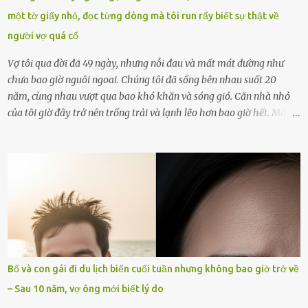
xin lỗi trên trang Facebook cá nhân. Chu Ngọc Quang Vinh làm việc
một tờ giấy nhỏ, đọc từng dòng mà tôi run rẩy biết sự thật về
với cơ quan chức năng. Ảnh: Đơn vị cung...
người vợ quá cố
Vợ tôi qua đời đã 49 ngày, nhưng nỗi đau và mất mát dường như
chưa bao giờ nguôi ngoai. Chúng tôi đã sống bên nhau suốt 20
năm, cùng nhau vượt qua bao khó khăn và sóng gió. Căn nhà nhỏ
của tôi giờ đây trở nên trống trải và lạnh lẽo hơn bao giờ hết. Mỗi
góc trong nhà đều gợi nhớ về hình bóng của cô ấy – người phụ nữ
mà tôi đã yêu thương và chia sẻ cả cuộc đời. Ngày vợ mất, tôi như
rơi vào khoảng trống vô tận, chẳng còn muốn làm gì ngoài việc
ngồi lặng lẽ nhớ về cô ấy. Nhưng cuộc sống không cho phép tôi mãi
chìm đắm trong đau khổ. Họ hàng, bạn bè và những người thân
thiết đã đến bên, giúp tôi tổ chức tang lễ chu toàn. Và hôm nay là
ngày giỗ đầu tiên của vợ, 49 ngày sau khi cô ấy rời xa tôi mãi
mãi.Buổi sáng hôm đó, sau khi cúng cơm xong, tôi quyết định lên
sắp xếp lại bàn thờ vợ. Mọi thứ vẫn như mọi ngày, nhưng có điều gì
Bố và con gái đi du lịch biển cuối tuần nhưng không bao giờ trở về
đó kỳ lạ mà tôi không thể giải thích được. Trong khoảnh khắc tôi
– Sau 10 năm, vợ ông mới biết lý do
cúi xuống lau chùi bát hương, một luồng gió lạ thoáng qua, khiến