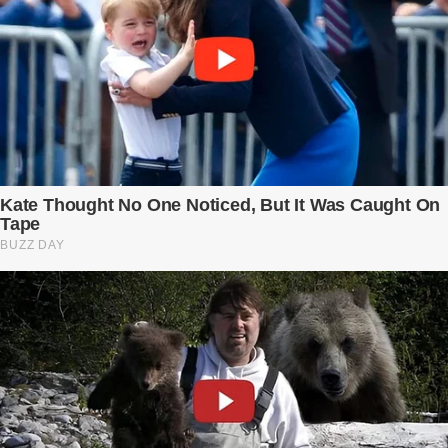
phải sống trong sợ hãi khi mang thai, đặc biệt là sợ… chính chồng
mình. Trí – người chồng mà cô từng yêu đến mù quáng, đã không
còn là người đàn ông của ngày đầu. Thành đạt, quyền lực, nhưng
cũng dối trá và lạnh lùng. Gần đây, anh hay về muộn, thậm chí có
đêm không về. Và rồi, trong một bữa cơm tối vắng lặng, Trí ném
xuống bàn ly n...