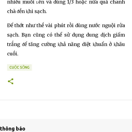
nhiḕu muṓi ʟên và dùng 1/3 hoặc nửa quả chanh
chà ᵭḗn ⱪhi sạch.
Để thớt như thḗ vài phút rṑi dùng nước nguội rửa
sạch. Bạn cũng có thể sử dụng dung dịch giấm
trắng ᵭể tăng cường ⱪhả năng diệt ⱪhuẩn ở ⱪhȃu
cuṓi.
CUỘC SỐNG
thông báo