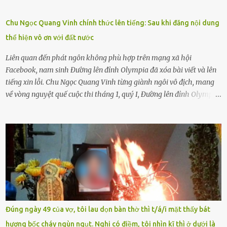
gặp nguy hiểm và cần được giúp đỡ nhưng không dám gọi cảnh sát
để được giúp đỡ thì có thể sẽ bỏ lỡ cơ hội và gặp nguy hiểm. Trẻ con
Chu Ngọc Quang Vinh chính thức lên tiếng: Sau khi đăng nội dung
có biết gì đâu Nhiều người cứ coi trẻ còn nhỏ nên dù có phạm sai
thể hiện vô ơn với đất nước
lầm, thì họ cũng không trách mắng. Nhưng nếu người lớn tuổi
không dạy con cẩn...
Liên quan đến phát ngôn không phù hợp trên mạng xã hội
Facebook, nam sinh Đường lên đỉnh Olympia đã xóa bài viết và lên
tiếng xin lỗi. Chu Ngọc Quang Vinh từng giành ngôi vô địch, mang
về vòng nguyệt quế cuộc thi tháng 1, quý I, Đường lên đỉnh Olympia.
Ảnh: Đơn vị cung cấp Trước đó, đêm ngày 1.9, trên mạng xã hội, một
tài khoản của học sinh mang tên Chu Vinh có bài viết có nội dung
chưa phù hợp, gây xôn xao, bức xúc trong dư luận. Ngay sau đó,
Trường THPT Chuyên Nguyễn Tất Thành báo cáo xác nhận tài
khoản Chu Vinh là của học sinh Chu Ngọc Quang Vinh, lớp 12 Anh
của nhà trường. Nam sinh này từng giành ngôi vô địch, mang về
vòng nguyệt quế cuộc thi tháng 1, quý I, Đường lên đỉnh Olympia
năm thứ 24. Quá trình giáo dục, học sinh Chu Ngọc Quang Vinh đã
nhận thức được nội dung bài viết của bản thân trên mạng xã hội
Đúng ngày 49 của vợ, tôi lau dọn bàn thờ thì t/á/i mặt thấy bát
ngày 1.9 là chưa phù hợp nên đã chủ động gỡ bài viết và đăng bài
hương bốc cháy ngùn ngụt. Nghi có điềm, tôi nhìn kĩ thì ở dưới là