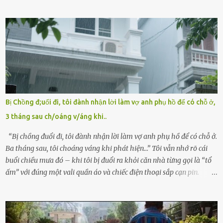
ấm áp của gia đình, bé lại đối diện với sự ruồng bỏ lạnh lùng. Đứa
trẻ – với một vết bớt đen trên má – bị gia đình ngoại hình hoàn
hảo, địa vị cao sang của ông Trần Quốc Tùng xem như điềm gở. Ông
Tùng, một doanh nhân quyền lực có tiếng ở Bình Dương, cùng vợ là
bà Đỗ Thị Nga, lập tức ra quyết định nhẫn tâm: bỏ lại đứa trẻ. Họ
viện cớ “không đủ khả năng nuôi dưỡng” và ký vào giấy từ chối
quyền giám hộ, yêu cầu bệnh viện xử lý bé như một trường hợp bị
bỏ rơi. Trong khi ấy, con gái ruột của họ – Trần Lệ Mi – vẫn đang
mê man sau sinh, hoàn toàn không hay biết chuyện gì xảy ra.
Bị Chồng đ;uổi đi, tôi đành nhận lời làm vợ anh phụ hồ để có chỗ ở,
Thiếu úy Nguyễn Thị Mai, một nữ cảnh sát công tác tại địa phương,
3 tháng sau ch/oáng v/áng khi..
tình cờ chứng kiến giây phút bé bị đưa đi trong lặng lẽ. Nét mặt đỏ
hỏn, bàn tay bé xíu co quắp, ...
“Bị chồng đuổi đi, tôi đành nhận lời làm vợ anh phụ hồ để có chỗ ở.
Ba tháng sau, tôi choáng váng khi phát hiện…” Tôi vẫn nhớ rõ cái
buổi chiều mưa đó – khi tôi bị đuổi ra khỏi căn nhà từng gọi là “tổ
ấm” với đúng một vali quần áo và chiếc điện thoại sắp cạn pin.
Chồng tôi – người từng thề thốt “một đời yêu em” – đã không chút
thương xót ném tôi ra đường sau khi tôi bị sảy thai lần thứ hai. “Tôi
cưới cô để có con. Không phải để nuôi một cái thân bất tài chỉ biết
khóc lóc,” anh ta gằn giọng, đẩy mạnh cánh cửa trước mặt tôi.