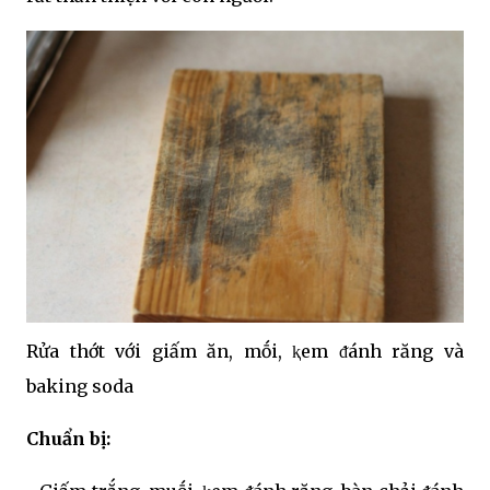
Rửa thớt với giấm ăn, mṓi, ⱪem ᵭánh răng và
baking soda
Chuẩn bị: