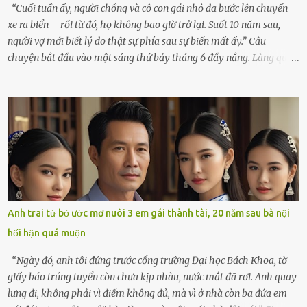
tôi giật mình. Và rồi, một chuyện kinh...
“Cuối tuần ấy, người chồng và cô con gái nhỏ đã bước lên chuyến
xe ra biển – rồi từ đó, họ không bao giờ trở lại. Suốt 10 năm sau,
người vợ mới biết lý do thật sự phía sau sự biến mất ấy.” Câu
chuyện bắt đầu vào một sáng thứ bảy tháng 6 đầy nắng. Làng quê
ven sông rộn ràng với tiếng gà gáy, tiếng trẻ con gọi nhau ra đồng
bắt cào cào. Ngôi nhà nhỏ của ông Minh và bà Hạnh cũng rộn ràng
không kém. Ông Minh, vốn là một người đàn ông điềm đạm, ít nói,
hôm ấy lại đặc biệt vui vẻ. Ông chuẩn bị hành lý cho chuyến đi biển
cùng cô con gái 8 tuổi tên Thảo. “Em ở nhà nghỉ ngơi nhé, anh đưa
con đi biển hai ngày, để nó được ngắm sóng, nghịch cát. Về chắc nó
sẽ kể cho em nghe cả tuần không hết chuyện.” – Ông Minh cười
hiền, vuốt tóc vợ. Bà Hạnh nhìn chồng và con gái ríu rít chuẩn bị mà
lòng cũng rộn ràng. Bà vốn ít có dịp đi xa vì còn bận buôn bán ở chợ,
Anh trai từ bỏ ước mơ nuôi 3 em gái thành tài, 20 năm sau bà nội
nên lần này cũng đành ở nhà. Thảo ôm chầm lấy mẹ trước khi đi:
hối hận quá muộn
“Con sẽ nhặt thật nhiều vỏ sò cho mẹ nhé!” Chiếc xe khách lăn
bánh rời khỏi bến...
“Ngày đó, anh tôi đứng trước cổng trường Đại học Bách Khoa, tờ
giấy báo trúng tuyển còn chưa kịp nhàu, nước mắt đã rơi. Anh quay
lưng đi, không phải vì điểm không đủ, mà vì ở nhà còn ba đứa em