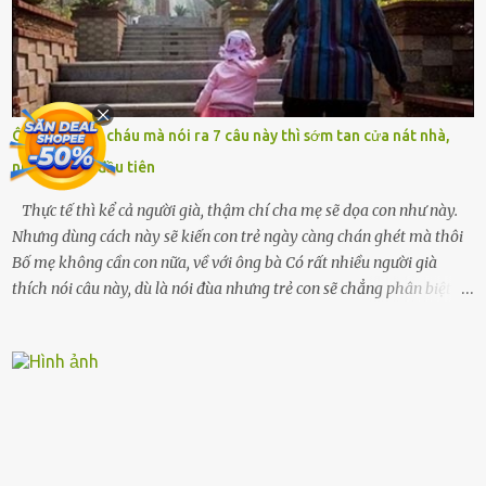
Tiếng cánh cửa đóng lại, vang lên như một bản án lạnh lùng. Tôi
đứng chết lặng giữa cơn mưa, không biết đi đâu, về đâu. Bố mẹ tôi
mất sớm. Tôi chẳng có anh chị em. Họ hàng cũng thưa thớt, chẳng
ai thân thiết đến mức có thể mở lòng cho tôi tá túc. Bạn bè? Ai cũng
bận rộn với gia đình riêng của họ. Tôi đã từng đặt cược cả thanh
Ông bà chăm cháu mà nói ra 7 câu này thì sớm tan cửa nát nhà,
xuân vào người chồng ấy – và giờ, tôi chỉ còn lại chính mình. Tôi lên
nhất là điều đầu tiên
chiếc xe buýt cuối ngày, trốn chạy khỏi thành phố và nỗi đau. Tôi v...
Thực tế thì kể cả người già, thậm chí cha mẹ sẽ dọa con như này.
Nhưng dùng cách này sẽ kiến con trẻ ngày càng chán ghét mà thôi
Bố mẹ không cần con nữa, về với ông bà Có rất nhiều người già
thích nói câu này, dù là nói đùa nhưng trẻ con sẽ chẳng phân biệt
được nên chúng sẽ cực kỳ buồn. Đôi khi con cái phải rời xa cha mẹ,
sống với người già, lúc này con rất buồn. Thế nên người lớn hãy
khuyên nhủ con thật cẩn thận. Nếu cháu không nghe lời, cảnh sát
sẽ bắt Thực tế thì kể cả người già, thậm chí cha mẹ sẽ dọa con như
này. Nhưng dùng cách này sẽ kiến con trẻ ngày càng chán ghét mà
thôi. Đôi khi con cái phải rời xa cha mẹ, sống với người già, lúc này
con rất buồn. (ảnh minh họa) Nếu một ngày nào đó một đứa trẻ