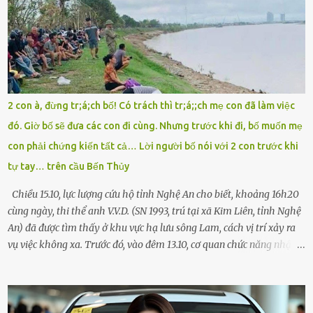
đường thưa thớt người qua lại, tôi hoảng loạn vẫy tay xin đi nhờ. –
Chú ơi, cháu đi thi, xe hỏng rồi! Làm ơn cho cháu đi nhờ với! – Cô ơi,
giúp cháu với, cháu không có điện thoại… Người thì lắc đầu. Người
thì tăng ga tránh xa như né một kẻ lừa đảo. Tôi gào lên giữa đường
như một kẻ mất trí. Vô ích. 6h10. Còn hơn 30 phút nữa. Trong đầu
tôi chỉ có một lựa chọn duy nhất: chạy. Tôi quăng xe vào vệ đường,
2 con à, đừng tr;á;ch bố! Có trách thì tr;á;;ch mẹ con đã làm việc
rút tờ giấy báo dự thi nhét túi áo, đeo ba lô và chạy . Chạy miết.
đó. Giờ bố sẽ đưa các con đi cùng. Nhưng trước khi đi, bố muốn mẹ
Chạy không ngừng. Qua ngã...
con phải chứng kiến tất cả… Lời người bố nói với 2 con trước khi
tự tay… trên cầu Bến Thủy
Chiều 15.10, lực lượng cứu hộ tỉnh Nghệ An cho biết, khoảng 16h20
cùng ngày, thi thể anh V.V.D. (SN 1993, trú tại xã Kim Liên, tỉnh Nghệ
An) đã được tìm thấy ở khu vực hạ lưu sông Lam, cách vị trí xảy ra
vụ việc không xa. Trước đó, vào đêm 13.10, cơ quan chức năng nhận
được tin báo có một người đàn ông điều khiển xe máy lên cầu Bến
Thủy – cây cầu bắc qua sông Lam nối hai tỉnh Nghệ An và Hà Tĩnh
– rồi để lại xe máy trên cầu, ôm theo 2 con gái nhỏ nhảy xuống
sông. Người thân và hàng xóm ngóng chờ thông tin tìm kiếm 3 bố