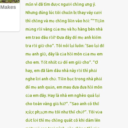
mắn vì đã tìm được người chồng ưng ý.
Nhưng đúng lúc tôi chuẩn bị thay váy cưới
thì chồng và mẹ chồng liền vào hỏi: “”Ti;ền
mừng rồi vàng của mẹ và họ hàng bên nhà
em trao đâu rồi? Đưa đây để mẹ anh kiểm
tra rồi giữ cho”. Tôi nói lại luôn: ‘Sao lại để
mẹ anh giữ, đây là của hồi môn của mẹ em
cho em. Tốt nhất cứ để em giữ cho”. ”Ơ
hay, em đã làm dâu nhà này rồi thì phải
nghe lời anh chứ. Tiền bạc trong nhà phải
để mẹ anh quản, em mau đưa đưa hồi môn
của em đây. Hay là nhà em nghèo quá lại
cho toàn vàng giả hả?”. ”Sao anh có thể
x;ú;c ph;ạ;m mẹ tôi như thế chứ?”. Tôi vừa
dứt lời thì mẹ chồng quát cô khi dám lên