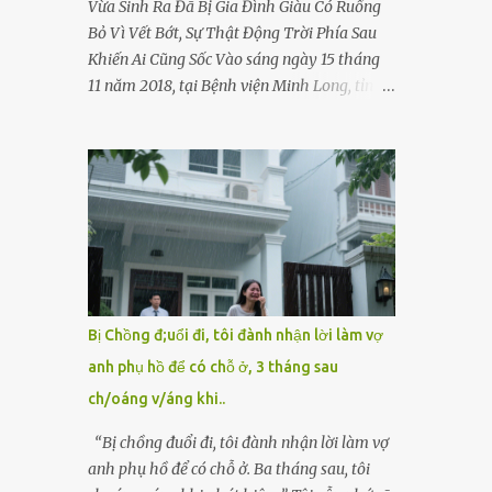
Vừa Sinh Ra Đã Bị Gia Đình Giàu Có Ruồng
Bỏ Vì Vết Bớt, Sự Thật Động Trời Phía Sau
Khiến Ai Cũng Sốc Vào sáng ngày 15 tháng
11 năm 2018, tại Bệnh viện Minh Long, tỉnh
Bình Dương, một bé gái sơ sinh cất tiếng
khóc chào đời. Nhưng thay vì được ôm vào
vòng tay ấm áp của gia đình, bé lại đối diện
với sự ruồng bỏ lạnh lùng. Đứa trẻ – với một
vết bớt đen trên má – bị gia đình ngoại hình
hoàn hảo, địa vị cao sang của ông Trần Quốc
Tùng xem như điềm gở. Ông Tùng, một
doanh nhân quyền lực có tiếng ở Bình
Dương, cùng vợ là bà Đỗ Thị Nga, lập tức ra
Bị Chồng đ;uổi đi, tôi đành nhận lời làm vợ
quyết định nhẫn tâm: bỏ lại đứa trẻ. Họ viện
anh phụ hồ để có chỗ ở, 3 tháng sau
cớ “không đủ khả năng nuôi dưỡng” và ký
ch/oáng v/áng khi..
vào giấy từ chối quyền giám hộ, yêu cầu
bệnh viện xử lý bé như một trường hợp bị bỏ
“Bị chồng đuổi đi, tôi đành nhận lời làm vợ
rơi. Trong khi ấy, con gái ruột của họ – Trần
anh phụ hồ để có chỗ ở. Ba tháng sau, tôi
Lệ Mi – vẫn đang mê man sau sinh, hoàn