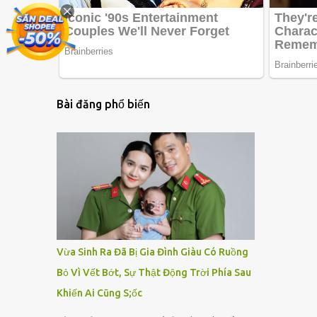
Bài đăng phổ biến
Vừa Sinh Ra Đã Bị Gia Đình Giàu Có Ruồng
Bỏ Vì Vết Bớt, Sự Thật Động Trời Phía Sau
Khiến Ai Cũng S;ốc