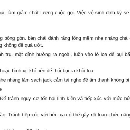
ụi, làm giảm chất lượng cuộc gọi. Việc vệ sinh định kỳ sẽ
ng bông gòn, bàn chải đánh răng lông mềm nhẹ nhàng chà
g không để quá ướt.
h trụ, mặt dính hướng ra ngoài, luồn vào lỗ loa để bụi b
ặc bình xịt khí nén để thổi bụi ra khỏi loa.
nhẹ nhàng làm sạch jack cắm tai nghe để âm thanh không bị 
e
 Để tránh nguy cơ tổn hại linh kiện và tiếp xúc với mức b
ần: Tránh tiếp xúc với bức xạ có thể gây rối loạn chức năn