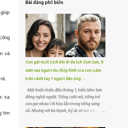
Bài đăng phổ biến
 giúp
 cổng
ẩn và
Con gái m;ất t;ích khi di du lịch Sầm Sơn, 8
năm sau người mẹ thấy hình của con x;ăm
rè.
trên cánh tay 1 người đàn ông …
Một buổi chiều đầu tháng 7, biển Sầm Sơn
đông nghịt người. Tiếng cười nói, tiếng trẻ
ức xạ
con gọi nhau í ới hòa lẫn trong tiếng sóng
vỗ. Nhưng với bà Hạnh, ký ức về nơi này mãi
g tim
là một vết cứa sâu không bao giờ lành. Tám
năm trước, cũng chính ở đây, bà đã lạc mất