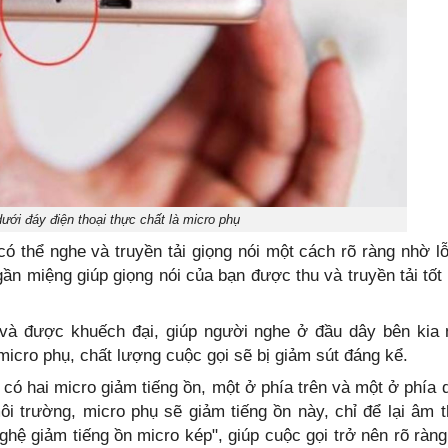
dưới đáy điện thoại thực chất là micro phụ
ó thể nghe và truyền tải giọng nói một cách rõ ràng nhờ l
gần miệng giúp giọng nói của bạn được thu và truyền tải tốt
và được khuếch đại, giúp người nghe ở đầu dây bên kia
icro phụ, chất lượng cuộc gọi sẽ bị giảm sút đáng kể.
 có hai micro giảm tiếng ồn, một ở phía trên và một ở phía 
ôi trường, micro phụ sẽ giảm tiếng ồn này, chỉ để lại âm 
ghệ giảm tiếng ồn micro kép", giúp cuộc gọi trở nên rõ ràn