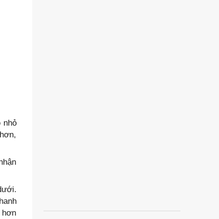
ỗ nhỏ
 hơn,
 nhận
dưới.
thanh
g hơn