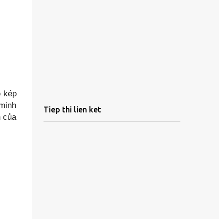
o kép
 minh
Tiep thi lien ket
h của