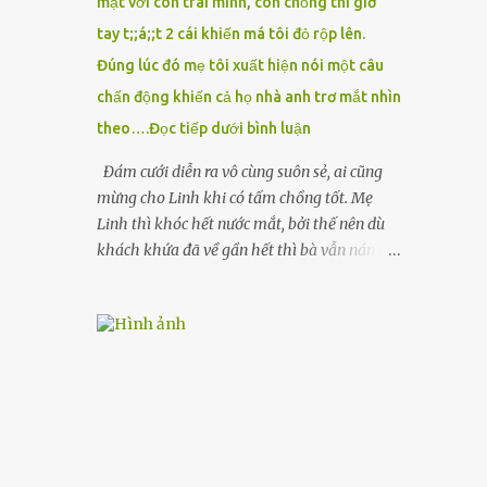
mặt với con trai mình, còn chồng thì giơ
tay t;;á;;t 2 cái khiến má tôi đỏ rộp lên.
Đúng lúc đó mẹ tôi xuất hiện nói một câu
chấn động khiến cả họ nhà anh trơ mắt nhìn
theo….Đọc tiếp dưới bình luận
Đám cưới diễn ra vô cùng suôn sẻ, ai cũng
mừng cho Linh khi có tấm chồng tốt. Mẹ
Linh thì khóc hết nước mắt, bởi thế nên dù
khách khứa đã về gần hết thì bà vẫn nán lại
ở với con gái thêm chút nữa. Linh tốt nghiệp
Đại học Sư phạm, nhưng ra trường đi dạy
được 1 năm thì mẹ cô sức khỏe yếu đi nên cô
phải xin nghỉ để về quê chăm sóc mẹ rồi sẵn
mở cửa hàng hoa quả để buôn bán. Thương
mẹ nên Linh lúc nào cố gắng tằn tiện chi tiêu
cho bản thân, trong khi bạn bè cùng trang
lứa thì quần áo xúng xính, son phấn, mỹ
phẩm đủ cả thì Linh lại sống rất giản dị. Cô