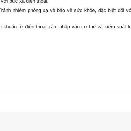
 với bức xạ điện thoại.
ránh nhiễm phóng xạ và bảo vệ sức khỏe, đặc biệt đối vớ
vi khuẩn từ điện thoại xâm nhập vào cơ thể và kiểm soát 