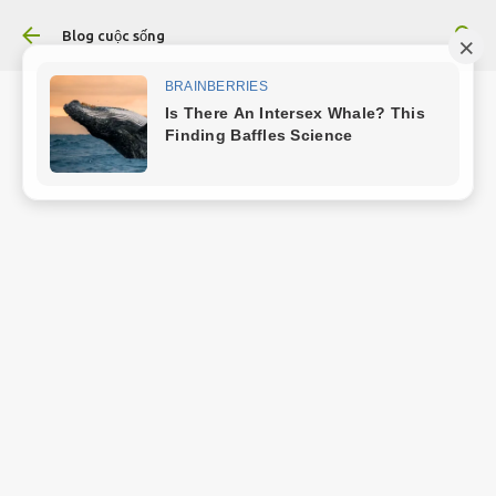
Chuyển đến nội dung chính
Blog cuộc sống