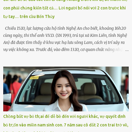
Chạy không ngừng. Qua ngã...
con phải chứng kiến tất cả… Lời người bố nói với 2 con trước khi
tự tay… trên cầu Bến Thủy
Chiều 15.10, lực lượng cứu hộ tỉnh Nghệ An cho biết, khoảng 16h20
cùng ngày, thi thể anh V.V.D. (SN 1993, trú tại xã Kim Liên, tỉnh Nghệ
An) đã được tìm thấy ở khu vực hạ lưu sông Lam, cách vị trí xảy ra
vụ việc không xa. Trước đó, vào đêm 13.10, cơ quan chức năng nhận
được tin báo có một người đàn ông điều khiển xe máy lên cầu Bến
Thủy – cây cầu bắc qua sông Lam nối hai tỉnh Nghệ An và Hà Tĩnh
– rồi để lại xe máy trên cầu, ôm theo 2 con gái nhỏ nhảy xuống
sông. Người thân và hàng xóm ngóng chờ thông tin tìm kiếm 3 bố
con mất tích trên sông Lam sau vụ nhảy cầu. Ảnh: Hải Dương Tại
hiện trường, người dân phát hiện một chiếc xe máy mang biển kiểm
soát Nghệ An cùng hai chiếc cặp học sinh. Ngay trong đêm, lực
lượng chức năng phối hợp cùng các đội cứu hộ tình nguyện triển
khai tìm kiếm. Danh tính các nạn nhân được xác định là anh V.V.D.
Chồng bắt vợ bỏ th;ai để dễ bề đến với người khác, vợ quyết định
và 2 con gái là cháu V.H.B. (SN 2020) và V.G.T. (SN 2021). Hai cháu là
bỏ tr;ốn vào miền nam sinh con. 7 năm sau cô dắt 2 con trai trở về,
con của anh D. và chị B.T.Y. (SN 1999). Lực lượng cứu hộ đã tiến hành