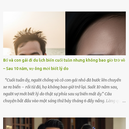
góc trong nhà đều gợi nhớ về hình bóng của cô ấy – người phụ nữ
mà tôi đã yêu thương và chia sẻ cả cuộc đời. Ngày vợ mất, tôi như
rơi vào khoảng trống vô tận, chẳng còn muốn làm gì ngoài việc
ngồi lặng lẽ nhớ về cô ấy. Nhưng cuộc sống không cho phép tôi mãi
chìm đắm trong đau khổ. Họ hàng, bạn bè và những người thân
thiết đã đến bên, giúp tôi tổ chức tang lễ chu toàn. Và hôm nay là
ngày giỗ đầu tiên của vợ, 49 ngày sau khi cô ấy rời xa tôi mãi
mãi.Buổi sáng hôm đó, sau khi cúng cơm xong, tôi quyết định lên
sắp xếp lại bàn thờ vợ. Mọi thứ vẫn như mọi ngày, nhưng có điều gì
Bố và con gái đi du lịch biển cuối tuần nhưng không bao giờ trở về
đó kỳ lạ mà tôi không thể giải thích được. Trong khoảnh khắc tôi
– Sau 10 năm, vợ ông mới biết lý do
cúi xuống lau chùi bát hương, một luồng gió lạ thoáng qua, khiến
tôi giật mình. Và rồi, một chuyện kinh...
“Cuối tuần ấy, người chồng và cô con gái nhỏ đã bước lên chuyến
xe ra biển – rồi từ đó, họ không bao giờ trở lại. Suốt 10 năm sau,
người vợ mới biết lý do thật sự phía sau sự biến mất ấy.” Câu
chuyện bắt đầu vào một sáng thứ bảy tháng 6 đầy nắng. Làng quê
ven sông rộn ràng với tiếng gà gáy, tiếng trẻ con gọi nhau ra đồng
bắt cào cào. Ngôi nhà nhỏ của ông Minh và bà Hạnh cũng rộn ràng
không kém. Ông Minh, vốn là một người đàn ông điềm đạm, ít nói,
hôm ấy lại đặc biệt vui vẻ. Ông chuẩn bị hành lý cho chuyến đi biển