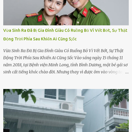
Vừa Sinh Ra Đã Bị Gia Đình Giàu Có Ruồng Bỏ Vì Vết Bớt, Sự Thật
Động Trời Phía Sau Khiến Ai Cũng S;ốc
Vừa Sinh Ra Đã Bị Gia Đình Giàu Có Ruồng Bỏ Vì Vết Bớt, Sự Thật
Động Trời Phía Sau Khiến Ai Cũng Sốc Vào sáng ngày 15 tháng 11
năm 2018, tại Bệnh viện Minh Long, tỉnh Bình Dương, một bé gái sơ
sinh cất tiếng khóc chào đời. Nhưng thay vì được ôm vào vòng tay
ấm áp của gia đình, bé lại đối diện với sự ruồng bỏ lạnh lùng. Đứa
trẻ – với một vết bớt đen trên má – bị gia đình ngoại hình hoàn
hảo, địa vị cao sang của ông Trần Quốc Tùng xem như điềm gở. Ông
Tùng, một doanh nhân quyền lực có tiếng ở Bình Dương, cùng vợ là
bà Đỗ Thị Nga, lập tức ra quyết định nhẫn tâm: bỏ lại đứa trẻ. Họ
viện cớ “không đủ khả năng nuôi dưỡng” và ký vào giấy từ chối
quyền giám hộ, yêu cầu bệnh viện xử lý bé như một trường hợp bị
bỏ rơi. Trong khi ấy, con gái ruột của họ – Trần Lệ Mi – vẫn đang