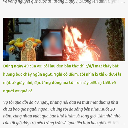
về vòng nguyệt quế cuộc thi tháng 1, quý I, Đường lên đỉnh Olympia.
Ảnh: Đơn vị cung cấp Trước đó, đêm ngày 1.9, trên mạng xã hội, một
tài khoản của học sinh mang tên Chu Vinh có bài viết có nội dung
chưa phù hợp, gây xôn xao, bức xúc trong dư luận. Ngay sau đó,
Trường THPT Chuyên Nguyễn Tất Thành báo cáo xác nhận tài
khoản Chu Vinh là của học sinh Chu Ngọc Quang Vinh, lớp 12 Anh
của nhà trường. Nam sinh này từng giành ngôi vô địch, mang về
vòng nguyệt quế cuộc thi tháng 1, quý I, Đường lên đỉnh Olympia
năm thứ 24. Quá trình giáo dục, học sinh Chu Ngọc Quang Vinh đã
nhận thức được nội dung bài viết của bản thân trên mạng xã hội
Đúng ngày 49 của vợ, tôi lau dọn bàn thờ thì t/á/i mặt thấy bát
ngày 1.9 là chưa phù hợp nên đã chủ động gỡ bài viết và đăng bài
hương bốc cháy ngùn ngụt. Nghi có điềm, tôi nhìn kĩ thì ở dưới là
xin lỗi trên trang Facebook cá nhân. Chu Ngọc Quang Vinh làm việc
một tờ giấy nhỏ, đọc từng dòng mà tôi run rẩy biết sự thật về
với cơ quan chức năng. Ảnh: Đơn vị cung...
người vợ quá cố
Vợ tôi qua đời đã 49 ngày, nhưng nỗi đau và mất mát dường như
chưa bao giờ nguôi ngoai. Chúng tôi đã sống bên nhau suốt 20
năm, cùng nhau vượt qua bao khó khăn và sóng gió. Căn nhà nhỏ
của tôi giờ đây trở nên trống trải và lạnh lẽo hơn bao giờ hết. Mỗi