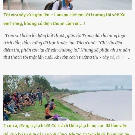
nên ông này bà nọ đó!” Trí có ba cô em gái: Mai, Lan và Hương – ba
cái tên mẹ đặt lúc còn sống, mong tụi nhỏ sau này như hoa mai nở
Tôi vừa vẫy vừa gào lên: – Làm ơn chở em tới trường thi với! Xe
giữa mùa đông. Nhưng hoa có đẹp mấy cũng cần đất màu, mà nhà
em h/ỏng, không có điện thoại! Làm ơn…!
thì chỉ toàn đất sỏi đá và khốn khó. Năm đó, Trí đỗ Đại học Bách
Khoa Hà...
Trên vai là ba lô đựng bút thước, giấy tờ. Trong đầu là hàng loạt
trích dẫn, dẫn chứng đã học thuộc làu. Tôi tự nhủ: “Chỉ cần đến
điểm thi, phần còn lại để văn chương lo.” Nhưng số phận như muốn
thử thách tôi một lần cuối. Khi còn cách trường thi 7 cây số, chiếc xe
máy cà tàng của tôi đột nhiên chết máy giữa đường. Tôi luống
cuống đề lại, đạp liên tục, mở cốp, lay ổ điện… nhưng vô ích. Rồi tôi
sực nhớ – điện thoại đang sạc, sáng nay quên mang theo! Giữa con
đường thưa thớt người qua lại, tôi hoảng loạn vẫy tay xin đi nhờ. –
Chú ơi, cháu đi thi, xe hỏng rồi! Làm ơn cho cháu đi nhờ với! – Cô ơi,
giúp cháu với, cháu không có điện thoại… Người thì lắc đầu. Người
thì tăng ga tránh xa như né một kẻ lừa đảo. Tôi gào lên giữa đường
như một kẻ mất trí. Vô ích. 6h10. Còn hơn 30 phút nữa. Trong đầu
tôi chỉ có một lựa chọn duy nhất: chạy. Tôi quăng xe vào vệ đường,
2 con à, đừng tr;á;ch bố! Có trách thì tr;á;;ch mẹ con đã làm việc
rút tờ giấy báo dự thi nhét túi áo, đeo ba lô và chạy . Chạy miết.
đó. Giờ bố sẽ đưa các con đi cùng. Nhưng trước khi đi, bố muốn mẹ