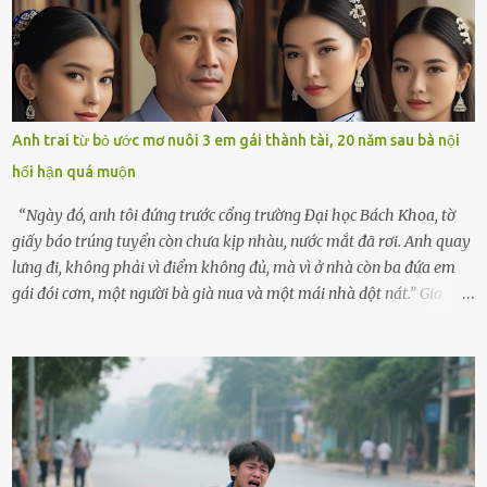
cùng cô con gái 8 tuổi tên Thảo. “Em ở nhà nghỉ ngơi nhé, anh đưa
con đi biển hai ngày, để nó được ngắm sóng, nghịch cát. Về chắc nó
sẽ kể cho em nghe cả tuần không hết chuyện.” – Ông Minh cười
hiền, vuốt tóc vợ. Bà Hạnh nhìn chồng và con gái ríu rít chuẩn bị mà
lòng cũng rộn ràng. Bà vốn ít có dịp đi xa vì còn bận buôn bán ở chợ,
Anh trai từ bỏ ước mơ nuôi 3 em gái thành tài, 20 năm sau bà nội
nên lần này cũng đành ở nhà. Thảo ôm chầm lấy mẹ trước khi đi:
hối hận quá muộn
“Con sẽ nhặt thật nhiều vỏ sò cho mẹ nhé!” Chiếc xe khách lăn
bánh rời khỏi bến...
“Ngày đó, anh tôi đứng trước cổng trường Đại học Bách Khoa, tờ
giấy báo trúng tuyển còn chưa kịp nhàu, nước mắt đã rơi. Anh quay
lưng đi, không phải vì điểm không đủ, mà vì ở nhà còn ba đứa em
gái đói cơm, một người bà già nua và một mái nhà dột nát.” Gia
đình anh Trí sống ở một xã nhỏ thuộc huyện Hương Sơn, Hà Tĩnh.
Mẹ mất sớm khi đứa út mới lên ba, cha thì bỏ đi biệt xứ từ đó không
có tin tức. Mọi gánh nặng đổ dồn lên đôi vai gầy guộc của bà nội –
cụ Nguyễn Thị Đào – và cậu con trai cả là Trí, lúc đó mới chỉ 17 tuổi.
Trí là học sinh giỏi toàn huyện, học lớp 12 nhưng đã biết làm ruộng,
làm thuê, biết đi cày thuê từ 4h sáng rồi lại tất tả về đi học. Người
trong làng thương lắm, bảo: “Thằng Trí học giỏi mà hiền, sau này