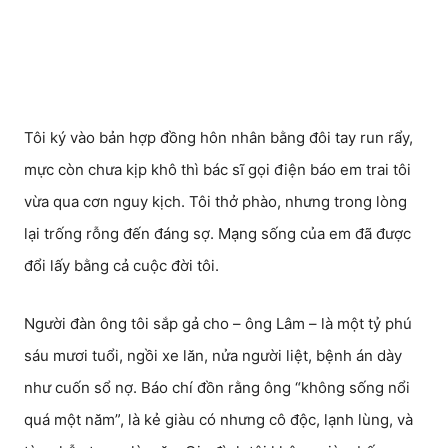
Tôi ký vào bản hợp đồng hôn nhân bằng đôi tay run rẩy,
mực còn chưa kịp khô thì bác sĩ gọi điện báo em trai tôi
vừa qua cơn nguy kịch. Tôi thở phào, nhưng trong lòng
lại trống rỗng đến đáng sợ. Mạng sống của em đã được
đổi lấy bằng cả cuộc đời tôi.
Người đàn ông tôi sắp gả cho – ông Lâm – là một tỷ phú
sáu mươi tuổi, ngồi xe lăn, nửa người liệt, bệnh án dày
như cuốn sổ nợ. Báo chí đồn rằng ông “không sống nổi
quá một năm”, là kẻ giàu có nhưng cô độc, lạnh lùng, và