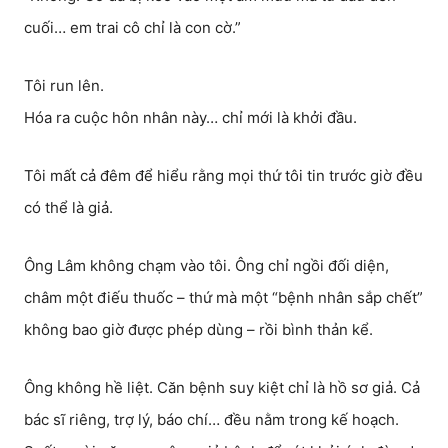
cuối… em trai cô chỉ là con cờ.”
Tôi run lên.
Hóa ra cuộc hôn nhân này… chỉ mới là khởi đầu.
Tôi mất cả đêm để hiểu rằng mọi thứ tôi tin trước giờ đều
có thể là giả.
Ông Lâm không chạm vào tôi. Ông chỉ ngồi đối diện,
châm một điếu thuốc – thứ mà một “bệnh nhân sắp chết”
không bao giờ được phép dùng – rồi bình thản kể.
Ông không hề liệt. Căn bệnh suy kiệt chỉ là hồ sơ giả. Cả
bác sĩ riêng, trợ lý, báo chí… đều nằm trong kế hoạch.