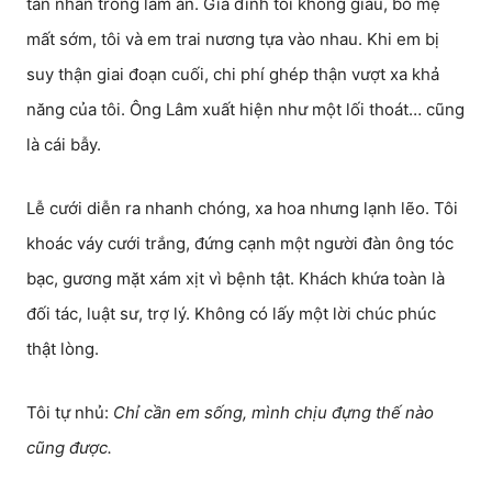
tàn nhẫn trong làm ăn. Gia đình tôi không giàu, bố mẹ
mất sớm, tôi và em trai nương tựa vào nhau. Khi em bị
suy thận giai đoạn cuối, chi phí ghép thận vượt xa khả
năng của tôi. Ông Lâm xuất hiện như một lối thoát… cũng
là cái bẫy.
Lễ cưới diễn ra nhanh chóng, xa hoa nhưng lạnh lẽo. Tôi
khoác váy cưới trắng, đứng cạnh một người đàn ông tóc
bạc, gương mặt xám xịt vì bệnh tật. Khách khứa toàn là
đối tác, luật sư, trợ lý. Không có lấy một lời chúc phúc
thật lòng.
Tôi tự nhủ:
Chỉ cần em sống, mình chịu đựng thế nào
cũng được.