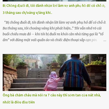
mê man sau sinh, hoàn toàn không hay biết chuyện gì xảy ra.
Bị Chồng đ;uổi đi, tôi đành nhận lời làm vợ anh phụ hồ để có chỗ ở,
Thiếu úy Nguyễn Thị Mai, một nữ cảnh sát công tác tại địa phương,
3 tháng sau ch/oáng v/áng khi..
tình cờ chứng kiến giây phút bé bị đưa đi trong lặng lẽ. Nét mặt đỏ
hỏn, bàn tay bé xíu co quắp, ...
“Bị chồng đuổi đi, tôi đành nhận lời làm vợ anh phụ hồ để có chỗ ở.
Ba tháng sau, tôi choáng váng khi phát hiện…” Tôi vẫn nhớ rõ cái
buổi chiều mưa đó – khi tôi bị đuổi ra khỏi căn nhà từng gọi là “tổ
ấm” với đúng một vali quần áo và chiếc điện thoại sắp cạn pin.
Chồng tôi – người từng thề thốt “một đời yêu em” – đã không chút
thương xót ném tôi ra đường sau khi tôi bị sảy thai lần thứ hai. “Tôi
cưới cô để có con. Không phải để nuôi một cái thân bất tài chỉ biết
khóc lóc,” anh ta gằn giọng, đẩy mạnh cánh cửa trước mặt tôi.
Tiếng cánh cửa đóng lại, vang lên như một bản án lạnh lùng. Tôi
đứng chết lặng giữa cơn mưa, không biết đi đâu, về đâu. Bố mẹ tôi
mất sớm. Tôi chẳng có anh chị em. Họ hàng cũng thưa thớt, chẳng
ai thân thiết đến mức có thể mở lòng cho tôi tá túc. Bạn bè? Ai cũng
bận rộn với gia đình riêng của họ. Tôi đã từng đặt cược cả thanh
Ông bà chăm cháu mà nói ra 7 câu này thì sớm tan cửa nát nhà,
xuân vào người chồng ấy – và giờ, tôi chỉ còn lại chính mình. Tôi lên
nhất là điều đầu tiên
chiếc xe buýt cuối ngày, trốn chạy khỏi thành phố và nỗi đau. Tôi v...