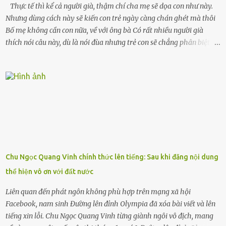
Thực tế thì kể cả người già, thậm chí cha mẹ sẽ dọa con như này.
Nhưng dùng cách này sẽ kiến con trẻ ngày càng chán ghét mà thôi
Bố mẹ không cần con nữa, về với ông bà Có rất nhiều người già
thích nói câu này, dù là nói đùa nhưng trẻ con sẽ chẳng phân biệt
được nên chúng sẽ cực kỳ buồn. Đôi khi con cái phải rời xa cha mẹ,
sống với người già, lúc này con rất buồn. Thế nên người lớn hãy
khuyên nhủ con thật cẩn thận. Nếu cháu không nghe lời, cảnh sát
sẽ bắt Thực tế thì kể cả người già, thậm chí cha mẹ sẽ dọa con như
này. Nhưng dùng cách này sẽ kiến con trẻ ngày càng chán ghét mà
thôi. Đôi khi con cái phải rời xa cha mẹ, sống với người già, lúc này
con rất buồn. (ảnh minh họa) Nếu một ngày nào đó một đứa trẻ
gặp nguy hiểm và cần được giúp đỡ nhưng không dám gọi cảnh sát
để được giúp đỡ thì có thể sẽ bỏ lỡ cơ hội và gặp nguy hiểm. Trẻ con
Chu Ngọc Quang Vinh chính thức lên tiếng: Sau khi đăng nội dung
có biết gì đâu Nhiều người cứ coi trẻ còn nhỏ nên dù có phạm sai
thể hiện vô ơn với đất nước
lầm, thì họ cũng không trách mắng. Nhưng nếu người lớn tuổi
không dạy con cẩn...
Liên quan đến phát ngôn không phù hợp trên mạng xã hội
Facebook, nam sinh Đường lên đỉnh Olympia đã xóa bài viết và lên
tiếng xin lỗi. Chu Ngọc Quang Vinh từng giành ngôi vô địch, mang