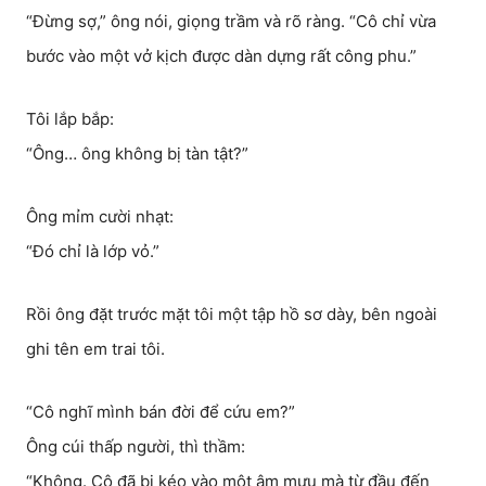
“Đừng sợ,” ông nói, giọng trầm và rõ ràng. “Cô chỉ vừa
bước vào một vở kịch được dàn dựng rất công phu.”
Tôi lắp bắp:
“Ông… ông không bị tàn tật?”
Ông mỉm cười nhạt:
“Đó chỉ là lớp vỏ.”
Rồi ông đặt trước mặt tôi một tập hồ sơ dày, bên ngoài
ghi tên em trai tôi.
“Cô nghĩ mình bán đời để cứu em?”
Ông cúi thấp người, thì thầm:
“Không. Cô đã bị kéo vào một âm mưu mà từ đầu đến