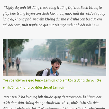
bánh rời khỏi bến...
“Ngày đó, anh tôi đứng trước cổng trường Đại học Bách Khoa, tờ
giấy báo trúng tuyển còn chưa kịp nhàu, nước mắt đã rơi. Anh quay
lưng đi, không phải vì điểm không đủ, mà vì ở nhà còn ba đứa em
gái đói cơm, một người bà già nua và một mái nhà dột nát.” Gia
đình anh Trí sống ở một xã nhỏ thuộc huyện Hương Sơn, Hà Tĩnh.
Mẹ mất sớm khi đứa út mới lên ba, cha thì bỏ đi biệt xứ từ đó không
có tin tức. Mọi gánh nặng đổ dồn lên đôi vai gầy guộc của bà nội –
cụ Nguyễn Thị Đào – và cậu con trai cả là Trí, lúc đó mới chỉ 17 tuổi.
Trí là học sinh giỏi toàn huyện, học lớp 12 nhưng đã biết làm ruộng,
làm thuê, biết đi cày thuê từ 4h sáng rồi lại tất tả về đi học. Người
trong làng thương lắm, bảo: “Thằng Trí học giỏi mà hiền, sau này
nên ông này bà nọ đó!” Trí có ba cô em gái: Mai, Lan và Hương – ba
cái tên mẹ đặt lúc còn sống, mong tụi nhỏ sau này như hoa mai nở
Tôi vừa vẫy vừa gào lên: – Làm ơn chở em tới trường thi với! Xe
giữa mùa đông. Nhưng hoa có đẹp mấy cũng cần đất màu, mà nhà
em h/ỏng, không có điện thoại! Làm ơn…!
thì chỉ toàn đất sỏi đá và khốn khó. Năm đó, Trí đỗ Đại học Bách
Khoa Hà...
Trên vai là ba lô đựng bút thước, giấy tờ. Trong đầu là hàng loạt
trích dẫn, dẫn chứng đã học thuộc làu. Tôi tự nhủ: “Chỉ cần đến
điểm thi, phần còn lại để văn chương lo.” Nhưng số phận như muốn