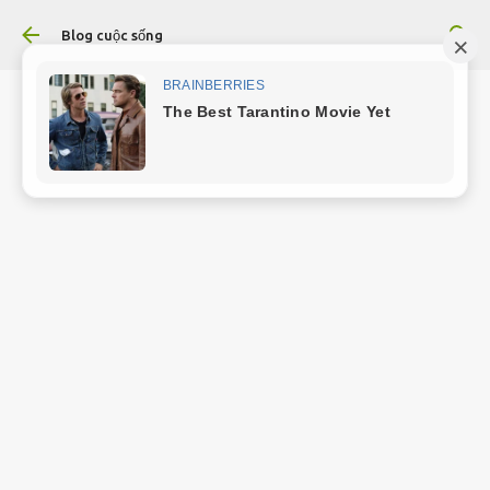
Chuyển đến nội dung chính
Blog cuộc sống