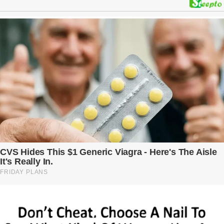
phải trả giá … Hà Nội, mùa thu năm 2018, cái lạnh len lỏi qua từng
khe cửa gỗ cũ kỹ. Trong một căn biệt thự sang trọng ở phố Tây Hồ,
Ngọc Anh ngồi lặng lẽ trên ghế sofa, tay đặt lên bụng – nơi hai sinh
linh bé bỏng đang lớn dần từng ngày. Cô chưa bao giờ nghĩ mình sẽ
phải sống trong sợ hãi khi mang thai, đặc biệt là sợ… chính chồng
mình. Trí – người chồng mà cô từng yêu đến mù quáng, đã không
còn là người đàn ông của ngày đầu. Thành đạt, quyền lực, nhưng
cũng dối trá và lạnh lùng. Gần đây, anh hay về muộn, thậm chí có
đêm không về. Và rồi, trong một bữa cơm tối vắng lặng, Trí ném
xuống bàn ly n...