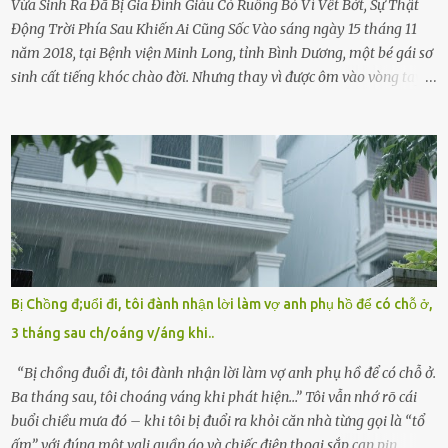
Vừa Sinh Ra Đã Bị Gia Đình Giàu Có Ruồng Bỏ Vì Vết Bớt, Sự Thật
Động Trời Phía Sau Khiến Ai Cũng Sốc Vào sáng ngày 15 tháng 11
năm 2018, tại Bệnh viện Minh Long, tỉnh Bình Dương, một bé gái sơ
sinh cất tiếng khóc chào đời. Nhưng thay vì được ôm vào vòng tay
ấm áp của gia đình, bé lại đối diện với sự ruồng bỏ lạnh lùng. Đứa
trẻ – với một vết bớt đen trên má – bị gia đình ngoại hình hoàn
hảo, địa vị cao sang của ông Trần Quốc Tùng xem như điềm gở. Ông
Tùng, một doanh nhân quyền lực có tiếng ở Bình Dương, cùng vợ là
bà Đỗ Thị Nga, lập tức ra quyết định nhẫn tâm: bỏ lại đứa trẻ. Họ
viện cớ “không đủ khả năng nuôi dưỡng” và ký vào giấy từ chối
quyền giám hộ, yêu cầu bệnh viện xử lý bé như một trường hợp bị
bỏ rơi. Trong khi ấy, con gái ruột của họ – Trần Lệ Mi – vẫn đang
mê man sau sinh, hoàn toàn không hay biết chuyện gì xảy ra.
Bị Chồng đ;uổi đi, tôi đành nhận lời làm vợ anh phụ hồ để có chỗ ở,
Thiếu úy Nguyễn Thị Mai, một nữ cảnh sát công tác tại địa phương,
3 tháng sau ch/oáng v/áng khi..
tình cờ chứng kiến giây phút bé bị đưa đi trong lặng lẽ. Nét mặt đỏ
hỏn, bàn tay bé xíu co quắp, ...
“Bị chồng đuổi đi, tôi đành nhận lời làm vợ anh phụ hồ để có chỗ ở.
Ba tháng sau, tôi choáng váng khi phát hiện…” Tôi vẫn nhớ rõ cái
buổi chiều mưa đó – khi tôi bị đuổi ra khỏi căn nhà từng gọi là “tổ
ấm” với đúng một vali quần áo và chiếc điện thoại sắp cạn pin.