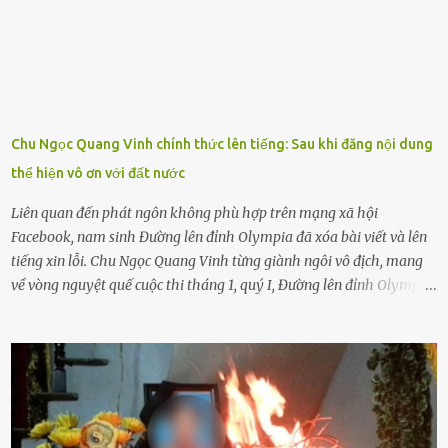
sẽ bắt Thực tế thì kể cả người già, thậm chí cha mẹ sẽ dọa con như
này. Nhưng dùng cách này sẽ kiến con trẻ ngày càng chán ghét mà
thôi. Đôi khi con cái phải rời xa cha mẹ, sống với người già, lúc này
con rất buồn. (ảnh minh họa) Nếu một ngày nào đó một đứa trẻ
gặp nguy hiểm và cần được giúp đỡ nhưng không dám gọi cảnh sát
để được giúp đỡ thì có thể sẽ bỏ lỡ cơ hội và gặp nguy hiểm. Trẻ con
Chu Ngọc Quang Vinh chính thức lên tiếng: Sau khi đăng nội dung
có biết gì đâu Nhiều người cứ coi trẻ còn nhỏ nên dù có phạm sai
thể hiện vô ơn với đất nước
lầm, thì họ cũng không trách mắng. Nhưng nếu người lớn tuổi
không dạy con cẩn...
Liên quan đến phát ngôn không phù hợp trên mạng xã hội
Facebook, nam sinh Đường lên đỉnh Olympia đã xóa bài viết và lên
tiếng xin lỗi. Chu Ngọc Quang Vinh từng giành ngôi vô địch, mang
về vòng nguyệt quế cuộc thi tháng 1, quý I, Đường lên đỉnh Olympia.
Ảnh: Đơn vị cung cấp Trước đó, đêm ngày 1.9, trên mạng xã hội, một
tài khoản của học sinh mang tên Chu Vinh có bài viết có nội dung
chưa phù hợp, gây xôn xao, bức xúc trong dư luận. Ngay sau đó,
Trường THPT Chuyên Nguyễn Tất Thành báo cáo xác nhận tài
khoản Chu Vinh là của học sinh Chu Ngọc Quang Vinh, lớp 12 Anh
của nhà trường. Nam sinh này từng giành ngôi vô địch, mang về