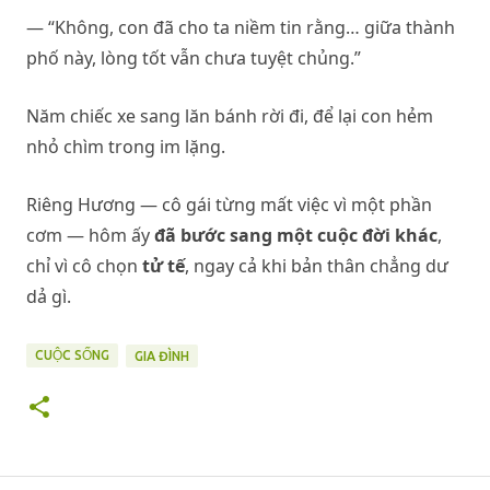
— “Không, con đã cho ta niềm tin rằng… giữa thành
phố này, lòng tốt vẫn chưa tuyệt chủng.”
Năm chiếc xe sang lăn bánh rời đi, để lại con hẻm
nhỏ chìm trong im lặng.
Riêng Hương — cô gái từng mất việc vì một phần
cơm — hôm ấy
đã bước sang một cuộc đời khác
,
chỉ vì cô chọn
tử tế
, ngay cả khi bản thân chẳng dư
dả gì.
CUỘC SỐNG
GIA ĐÌNH