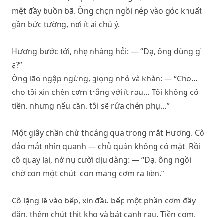
mệt đầy buồn bã. Ông chọn ngồi nép vào góc khuất
gần bức tường, nơi ít ai chú ý.
Hương bước tới, nhẹ nhàng hỏi: — “Dạ, ông dùng gì
ạ?”
Ông lão ngập ngừng, giọng nhỏ và khàn: — “Cho…
cho tôi xin chén cơm trắng với ít rau… Tôi không có
tiền, nhưng nếu cần, tôi sẽ rửa chén phụ…”
Một giây chần chừ thoáng qua trong mắt Hương. Cô
đảo mắt nhìn quanh — chủ quán không có mặt. Rồi
cô quay lại, nở nụ cười dịu dàng: — “Dạ, ông ngồi
chờ con một chút, con mang cơm ra liền.”
Cô lặng lẽ vào bếp, xin đầu bếp một phần cơm đầy
đặn, thêm chút thịt kho và bát canh rau. Tiền cơm,