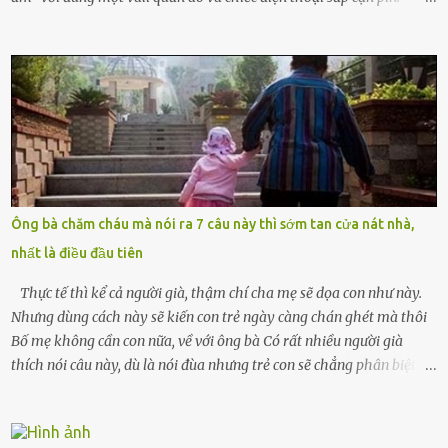
Chồng tôi – người từng thề thốt “một đời yêu em” – đã không chút
thương xót ném tôi ra đường sau khi tôi bị sảy thai lần thứ hai. “Tôi
cưới cô để có con. Không phải để nuôi một cái thân bất tài chỉ biết
khóc lóc,” anh ta gằn giọng, đẩy mạnh cánh cửa trước mặt tôi.
Tiếng cánh cửa đóng lại, vang lên như một bản án lạnh lùng. Tôi
đứng chết lặng giữa cơn mưa, không biết đi đâu, về đâu. Bố mẹ tôi
mất sớm. Tôi chẳng có anh chị em. Họ hàng cũng thưa thớt, chẳng
ai thân thiết đến mức có thể mở lòng cho tôi tá túc. Bạn bè? Ai cũng
bận rộn với gia đình riêng của họ. Tôi đã từng đặt cược cả thanh
Ông bà chăm cháu mà nói ra 7 câu này thì sớm tan cửa nát nhà,
xuân vào người chồng ấy – và giờ, tôi chỉ còn lại chính mình. Tôi lên
nhất là điều đầu tiên
chiếc xe buýt cuối ngày, trốn chạy khỏi thành phố và nỗi đau. Tôi v...
Thực tế thì kể cả người già, thậm chí cha mẹ sẽ dọa con như này.
Nhưng dùng cách này sẽ kiến con trẻ ngày càng chán ghét mà thôi
Bố mẹ không cần con nữa, về với ông bà Có rất nhiều người già
thích nói câu này, dù là nói đùa nhưng trẻ con sẽ chẳng phân biệt
được nên chúng sẽ cực kỳ buồn. Đôi khi con cái phải rời xa cha mẹ,
sống với người già, lúc này con rất buồn. Thế nên người lớn hãy
khuyên nhủ con thật cẩn thận. Nếu cháu không nghe lời, cảnh sát