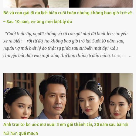
mãi.Buổi sáng hôm đó, sau khi cúng cơm xong, tôi quyết định lên
sắp xếp lại bàn thờ vợ. Mọi thứ vẫn như mọi ngày, nhưng có điều gì
Bố và con gái đi du lịch biển cuối tuần nhưng không bao giờ trở về
đó kỳ lạ mà tôi không thể giải thích được. Trong khoảnh khắc tôi
– Sau 10 năm, vợ ông mới biết lý do
cúi xuống lau chùi bát hương, một luồng gió lạ thoáng qua, khiến
tôi giật mình. Và rồi, một chuyện kinh...
“Cuối tuần ấy, người chồng và cô con gái nhỏ đã bước lên chuyến
xe ra biển – rồi từ đó, họ không bao giờ trở lại. Suốt 10 năm sau,
người vợ mới biết lý do thật sự phía sau sự biến mất ấy.” Câu
chuyện bắt đầu vào một sáng thứ bảy tháng 6 đầy nắng. Làng quê
ven sông rộn ràng với tiếng gà gáy, tiếng trẻ con gọi nhau ra đồng
bắt cào cào. Ngôi nhà nhỏ của ông Minh và bà Hạnh cũng rộn ràng
không kém. Ông Minh, vốn là một người đàn ông điềm đạm, ít nói,
hôm ấy lại đặc biệt vui vẻ. Ông chuẩn bị hành lý cho chuyến đi biển
cùng cô con gái 8 tuổi tên Thảo. “Em ở nhà nghỉ ngơi nhé, anh đưa
con đi biển hai ngày, để nó được ngắm sóng, nghịch cát. Về chắc nó
sẽ kể cho em nghe cả tuần không hết chuyện.” – Ông Minh cười
hiền, vuốt tóc vợ. Bà Hạnh nhìn chồng và con gái ríu rít chuẩn bị mà
lòng cũng rộn ràng. Bà vốn ít có dịp đi xa vì còn bận buôn bán ở chợ,
Anh trai từ bỏ ước mơ nuôi 3 em gái thành tài, 20 năm sau bà nội
nên lần này cũng đành ở nhà. Thảo ôm chầm lấy mẹ trước khi đi:
hối hận quá muộn
“Con sẽ nhặt thật nhiều vỏ sò cho mẹ nhé!” Chiếc xe khách lăn