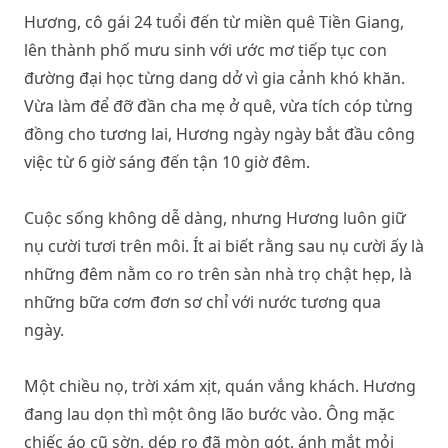
Hương, cô gái 24 tuổi đến từ miền quê Tiền Giang,
lên thành phố mưu sinh với ước mơ tiếp tục con
đường đại học từng dang dở vì gia cảnh khó khăn.
Vừa làm để đỡ đần cha mẹ ở quê, vừa tích cóp từng
đồng cho tương lai, Hương ngày ngày bắt đầu công
việc từ 6 giờ sáng đến tận 10 giờ đêm.
Cuộc sống không dễ dàng, nhưng Hương luôn giữ
nụ cười tươi trên môi. Ít ai biết rằng sau nụ cười ấy là
những đêm nằm co ro trên sàn nhà trọ chật hẹp, là
những bữa cơm đơn sơ chỉ với nước tương qua
ngày.
Một chiều nọ, trời xám xịt, quán vắng khách. Hương
đang lau dọn thì một ông lão bước vào. Ông mặc
chiếc áo cũ sờn, dép rọ đã mòn gót, ánh mắt mỏi