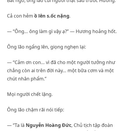
Bất ngờ, ông lão cúi người thật sâu trước Hương.
Cả con hẻm
ồ lên s.ốc nặng
.
— “Ông… ông làm gì vậy ạ?” — Hương hoảng hốt.
Ông lão ngẩng lên, giọng nghẹn lại:
— “Cảm ơn con… vì đã cho một người tưởng như
chẳng còn ai trên đời này… một bữa cơm và một
chút nhân phẩm.”
Mọi người chết lặng.
Ông lão chậm rãi nói tiếp:
— “Ta là
Nguyễn Hoàng Đức
, Chủ tịch tập đoàn