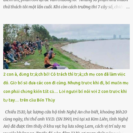
thử thách tôi một lần cuối. Khi còn cách trường thi 7 cây số, chiếc xe
máy cà tàng của tôi đột nhiên chết máy giữa đường. Tôi luống
cuống đề lại, đạp liên tục, mở cốp, lay ổ điện… nhưng vô ích. Rồi tôi
sực nhớ – điện thoại đang sạc, sáng nay quên mang theo! Giữa con
đường thưa thớt người qua lại, tôi hoảng loạn vẫy tay xin đi nhờ. –
Chú ơi, cháu đi thi, xe hỏng rồi! Làm ơn cho cháu đi nhờ với! – Cô ơi,
giúp cháu với, cháu không có điện thoại… Người thì lắc đầu. Người
thì tăng ga tránh xa như né một kẻ lừa đảo. Tôi gào lên giữa đường
như một kẻ mất trí. Vô ích. 6h10. Còn hơn 30 phút nữa. Trong đầu
tôi chỉ có một lựa chọn duy nhất: chạy. Tôi quăng xe vào vệ đường,
2 con à, đừng tr;á;ch bố! Có trách thì tr;á;;ch mẹ con đã làm việc
rút tờ giấy báo dự thi nhét túi áo, đeo ba lô và chạy . Chạy miết.
đó. Giờ bố sẽ đưa các con đi cùng. Nhưng trước khi đi, bố muốn mẹ
Chạy không ngừng. Qua ngã...
con phải chứng kiến tất cả… Lời người bố nói với 2 con trước khi
tự tay… trên cầu Bến Thủy
Chiều 15.10, lực lượng cứu hộ tỉnh Nghệ An cho biết, khoảng 16h20
cùng ngày, thi thể anh V.V.D. (SN 1993, trú tại xã Kim Liên, tỉnh Nghệ
An) đã được tìm thấy ở khu vực hạ lưu sông Lam, cách vị trí xảy ra