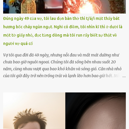
vòng nguyệt quế cuộc thi tháng 1, quý I, Đường lên đỉnh Olympia
năm thứ 24. Quá trình giáo dục, học sinh Chu Ngọc Quang Vinh đã
nhận thức được nội dung bài viết của bản thân trên mạng xã hội
Đúng ngày 49 của vợ, tôi lau dọn bàn thờ thì t/á/i mặt thấy bát
ngày 1.9 là chưa phù hợp nên đã chủ động gỡ bài viết và đăng bài
hương bốc cháy ngùn ngụt. Nghi có điềm, tôi nhìn kĩ thì ở dưới là
xin lỗi trên trang Facebook cá nhân. Chu Ngọc Quang Vinh làm việc
một tờ giấy nhỏ, đọc từng dòng mà tôi run rẩy biết sự thật về
với cơ quan chức năng. Ảnh: Đơn vị cung...
người vợ quá cố
Vợ tôi qua đời đã 49 ngày, nhưng nỗi đau và mất mát dường như
chưa bao giờ nguôi ngoai. Chúng tôi đã sống bên nhau suốt 20
năm, cùng nhau vượt qua bao khó khăn và sóng gió. Căn nhà nhỏ
của tôi giờ đây trở nên trống trải và lạnh lẽo hơn bao giờ hết. Mỗi
góc trong nhà đều gợi nhớ về hình bóng của cô ấy – người phụ nữ
mà tôi đã yêu thương và chia sẻ cả cuộc đời. Ngày vợ mất, tôi như
rơi vào khoảng trống vô tận, chẳng còn muốn làm gì ngoài việc
ngồi lặng lẽ nhớ về cô ấy. Nhưng cuộc sống không cho phép tôi mãi
chìm đắm trong đau khổ. Họ hàng, bạn bè và những người thân
thiết đã đến bên, giúp tôi tổ chức tang lễ chu toàn. Và hôm nay là
ngày giỗ đầu tiên của vợ, 49 ngày sau khi cô ấy rời xa tôi mãi