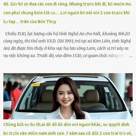
đó. Giờ bố sẽ đưa các con đi cùng. Nhưng trước khi đi, bố muốn mẹ
Chạy không ngừng. Qua ngã...
con phải chứng kiến tất cả… Lời người bố nói với 2 con trước khi
tự tay… trên cầu Bến Thủy
Chiều 15.10, lực lượng cứu hộ tỉnh Nghệ An cho biết, khoảng 16h20
cùng ngày, thi thể anh V.V.D. (SN 1993, trú tại xã Kim Liên, tỉnh Nghệ
An) đã được tìm thấy ở khu vực hạ lưu sông Lam, cách vị trí xảy ra
vụ việc không xa. Trước đó, vào đêm 13.10, cơ quan chức năng nhận
được tin báo có một người đàn ông điều khiển xe máy lên cầu Bến
Thủy – cây cầu bắc qua sông Lam nối hai tỉnh Nghệ An và Hà Tĩnh
– rồi để lại xe máy trên cầu, ôm theo 2 con gái nhỏ nhảy xuống
sông. Người thân và hàng xóm ngóng chờ thông tin tìm kiếm 3 bố
con mất tích trên sông Lam sau vụ nhảy cầu. Ảnh: Hải Dương Tại
hiện trường, người dân phát hiện một chiếc xe máy mang biển kiểm
soát Nghệ An cùng hai chiếc cặp học sinh. Ngay trong đêm, lực
lượng chức năng phối hợp cùng các đội cứu hộ tình nguyện triển
khai tìm kiếm. Danh tính các nạn nhân được xác định là anh V.V.D.
Chồng bắt vợ bỏ th;ai để dễ bề đến với người khác, vợ quyết định
và 2 con gái là cháu V.H.B. (SN 2020) và V.G.T. (SN 2021). Hai cháu là
bỏ tr;ốn vào miền nam sinh con. 7 năm sau cô dắt 2 con trai trở về,
con của anh D. và chị B.T.Y. (SN 1999). Lực lượng cứu hộ đã tiến hành