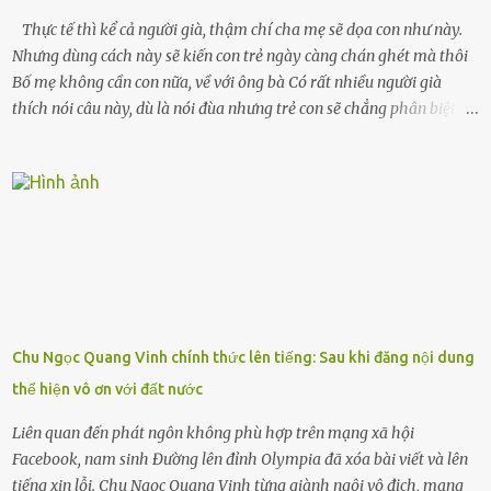
Thực tế thì kể cả người già, thậm chí cha mẹ sẽ dọa con như này.
Nhưng dùng cách này sẽ kiến con trẻ ngày càng chán ghét mà thôi
Bố mẹ không cần con nữa, về với ông bà Có rất nhiều người già
thích nói câu này, dù là nói đùa nhưng trẻ con sẽ chẳng phân biệt
được nên chúng sẽ cực kỳ buồn. Đôi khi con cái phải rời xa cha mẹ,
sống với người già, lúc này con rất buồn. Thế nên người lớn hãy
khuyên nhủ con thật cẩn thận. Nếu cháu không nghe lời, cảnh sát
sẽ bắt Thực tế thì kể cả người già, thậm chí cha mẹ sẽ dọa con như
này. Nhưng dùng cách này sẽ kiến con trẻ ngày càng chán ghét mà
thôi. Đôi khi con cái phải rời xa cha mẹ, sống với người già, lúc này
con rất buồn. (ảnh minh họa) Nếu một ngày nào đó một đứa trẻ
gặp nguy hiểm và cần được giúp đỡ nhưng không dám gọi cảnh sát
để được giúp đỡ thì có thể sẽ bỏ lỡ cơ hội và gặp nguy hiểm. Trẻ con
Chu Ngọc Quang Vinh chính thức lên tiếng: Sau khi đăng nội dung
có biết gì đâu Nhiều người cứ coi trẻ còn nhỏ nên dù có phạm sai
thể hiện vô ơn với đất nước
lầm, thì họ cũng không trách mắng. Nhưng nếu người lớn tuổi
không dạy con cẩn...
Liên quan đến phát ngôn không phù hợp trên mạng xã hội
Facebook, nam sinh Đường lên đỉnh Olympia đã xóa bài viết và lên
tiếng xin lỗi. Chu Ngọc Quang Vinh từng giành ngôi vô địch, mang