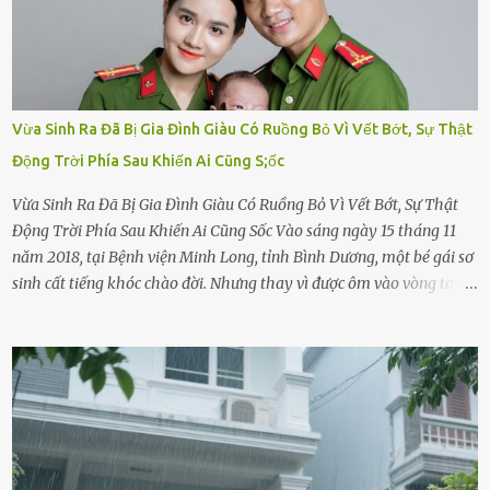
Vừa Sinh Ra Đã Bị Gia Đình Giàu Có Ruồng Bỏ Vì Vết Bớt, Sự Thật
Động Trời Phía Sau Khiến Ai Cũng S;ốc
Vừa Sinh Ra Đã Bị Gia Đình Giàu Có Ruồng Bỏ Vì Vết Bớt, Sự Thật
Động Trời Phía Sau Khiến Ai Cũng Sốc Vào sáng ngày 15 tháng 11
năm 2018, tại Bệnh viện Minh Long, tỉnh Bình Dương, một bé gái sơ
sinh cất tiếng khóc chào đời. Nhưng thay vì được ôm vào vòng tay
ấm áp của gia đình, bé lại đối diện với sự ruồng bỏ lạnh lùng. Đứa
trẻ – với một vết bớt đen trên má – bị gia đình ngoại hình hoàn
hảo, địa vị cao sang của ông Trần Quốc Tùng xem như điềm gở. Ông
Tùng, một doanh nhân quyền lực có tiếng ở Bình Dương, cùng vợ là
bà Đỗ Thị Nga, lập tức ra quyết định nhẫn tâm: bỏ lại đứa trẻ. Họ
viện cớ “không đủ khả năng nuôi dưỡng” và ký vào giấy từ chối
quyền giám hộ, yêu cầu bệnh viện xử lý bé như một trường hợp bị