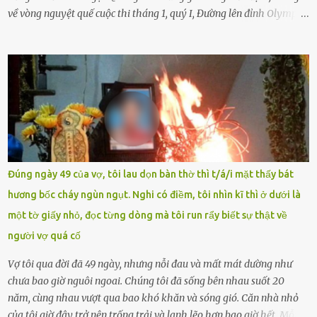
về vòng nguyệt quế cuộc thi tháng 1, quý I, Đường lên đỉnh Olympia.
Ảnh: Đơn vị cung cấp Trước đó, đêm ngày 1.9, trên mạng xã hội, một
tài khoản của học sinh mang tên Chu Vinh có bài viết có nội dung
chưa phù hợp, gây xôn xao, bức xúc trong dư luận. Ngay sau đó,
Trường THPT Chuyên Nguyễn Tất Thành báo cáo xác nhận tài
khoản Chu Vinh là của học sinh Chu Ngọc Quang Vinh, lớp 12 Anh
của nhà trường. Nam sinh này từng giành ngôi vô địch, mang về
vòng nguyệt quế cuộc thi tháng 1, quý I, Đường lên đỉnh Olympia
năm thứ 24. Quá trình giáo dục, học sinh Chu Ngọc Quang Vinh đã
nhận thức được nội dung bài viết của bản thân trên mạng xã hội
Đúng ngày 49 của vợ, tôi lau dọn bàn thờ thì t/á/i mặt thấy bát
ngày 1.9 là chưa phù hợp nên đã chủ động gỡ bài viết và đăng bài
hương bốc cháy ngùn ngụt. Nghi có điềm, tôi nhìn kĩ thì ở dưới là
xin lỗi trên trang Facebook cá nhân. Chu Ngọc Quang Vinh làm việc
một tờ giấy nhỏ, đọc từng dòng mà tôi run rẩy biết sự thật về
với cơ quan chức năng. Ảnh: Đơn vị cung...
người vợ quá cố
Vợ tôi qua đời đã 49 ngày, nhưng nỗi đau và mất mát dường như
chưa bao giờ nguôi ngoai. Chúng tôi đã sống bên nhau suốt 20
năm, cùng nhau vượt qua bao khó khăn và sóng gió. Căn nhà nhỏ
của tôi giờ đây trở nên trống trải và lạnh lẽo hơn bao giờ hết. Mỗi