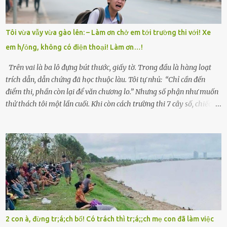
trong làng thương lắm, bảo: “Thằng Trí học giỏi mà hiền, sau này
nên ông này bà nọ đó!” Trí có ba cô em gái: Mai, Lan và Hương – ba
cái tên mẹ đặt lúc còn sống, mong tụi nhỏ sau này như hoa mai nở
Tôi vừa vẫy vừa gào lên: – Làm ơn chở em tới trường thi với! Xe
giữa mùa đông. Nhưng hoa có đẹp mấy cũng cần đất màu, mà nhà
em h/ỏng, không có điện thoại! Làm ơn…!
thì chỉ toàn đất sỏi đá và khốn khó. Năm đó, Trí đỗ Đại học Bách
Khoa Hà...
Trên vai là ba lô đựng bút thước, giấy tờ. Trong đầu là hàng loạt
trích dẫn, dẫn chứng đã học thuộc làu. Tôi tự nhủ: “Chỉ cần đến
điểm thi, phần còn lại để văn chương lo.” Nhưng số phận như muốn
thử thách tôi một lần cuối. Khi còn cách trường thi 7 cây số, chiếc xe
máy cà tàng của tôi đột nhiên chết máy giữa đường. Tôi luống
cuống đề lại, đạp liên tục, mở cốp, lay ổ điện… nhưng vô ích. Rồi tôi
sực nhớ – điện thoại đang sạc, sáng nay quên mang theo! Giữa con
đường thưa thớt người qua lại, tôi hoảng loạn vẫy tay xin đi nhờ. –
Chú ơi, cháu đi thi, xe hỏng rồi! Làm ơn cho cháu đi nhờ với! – Cô ơi,
giúp cháu với, cháu không có điện thoại… Người thì lắc đầu. Người
thì tăng ga tránh xa như né một kẻ lừa đảo. Tôi gào lên giữa đường
như một kẻ mất trí. Vô ích. 6h10. Còn hơn 30 phút nữa. Trong đầu
tôi chỉ có một lựa chọn duy nhất: chạy. Tôi quăng xe vào vệ đường,
2 con à, đừng tr;á;ch bố! Có trách thì tr;á;;ch mẹ con đã làm việc
rút tờ giấy báo dự thi nhét túi áo, đeo ba lô và chạy . Chạy miết.