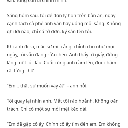
và không còn là chính mình.
Sáng hôm sau, tôi để đơn ly hôn trên bàn ăn, ngay
cạnh tách cà phê anh vẫn hay uống mỗi sáng. Không
ghi lời nào, chỉ có tờ đơn, ký sẵn tên tôi.
Khi anh đi ra, mặc sơ mi trắng, chỉnh chu như mọi
ngày, tôi vẫn đang rửa chén. Anh thấy tờ giấy, đứng
lặng một lúc lâu. Cuối cùng anh cầm lên, đọc chậm
rãi từng chữ.
“Em… thật sự muốn vậy à?” – anh hỏi.
Tôi quay lại nhìn anh. Mắt tôi ráo hoảnh. Không oán
trách. Chỉ có một sự mỏi mệt kéo dài.
“Em đã gặp cô ấy. Chính cô ấy tìm đến em. Em không