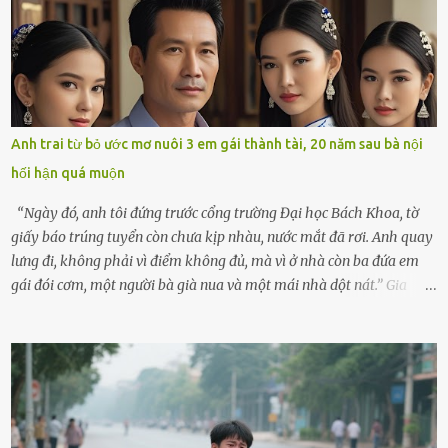
hôm ấy lại đặc biệt vui vẻ. Ông chuẩn bị hành lý cho chuyến đi biển
cùng cô con gái 8 tuổi tên Thảo. “Em ở nhà nghỉ ngơi nhé, anh đưa
con đi biển hai ngày, để nó được ngắm sóng, nghịch cát. Về chắc nó
sẽ kể cho em nghe cả tuần không hết chuyện.” – Ông Minh cười
hiền, vuốt tóc vợ. Bà Hạnh nhìn chồng và con gái ríu rít chuẩn bị mà
lòng cũng rộn ràng. Bà vốn ít có dịp đi xa vì còn bận buôn bán ở chợ,
Anh trai từ bỏ ước mơ nuôi 3 em gái thành tài, 20 năm sau bà nội
nên lần này cũng đành ở nhà. Thảo ôm chầm lấy mẹ trước khi đi:
hối hận quá muộn
“Con sẽ nhặt thật nhiều vỏ sò cho mẹ nhé!” Chiếc xe khách lăn
bánh rời khỏi bến...
“Ngày đó, anh tôi đứng trước cổng trường Đại học Bách Khoa, tờ
giấy báo trúng tuyển còn chưa kịp nhàu, nước mắt đã rơi. Anh quay
lưng đi, không phải vì điểm không đủ, mà vì ở nhà còn ba đứa em
gái đói cơm, một người bà già nua và một mái nhà dột nát.” Gia
đình anh Trí sống ở một xã nhỏ thuộc huyện Hương Sơn, Hà Tĩnh.
Mẹ mất sớm khi đứa út mới lên ba, cha thì bỏ đi biệt xứ từ đó không
có tin tức. Mọi gánh nặng đổ dồn lên đôi vai gầy guộc của bà nội –
cụ Nguyễn Thị Đào – và cậu con trai cả là Trí, lúc đó mới chỉ 17 tuổi.
Trí là học sinh giỏi toàn huyện, học lớp 12 nhưng đã biết làm ruộng,
làm thuê, biết đi cày thuê từ 4h sáng rồi lại tất tả về đi học. Người