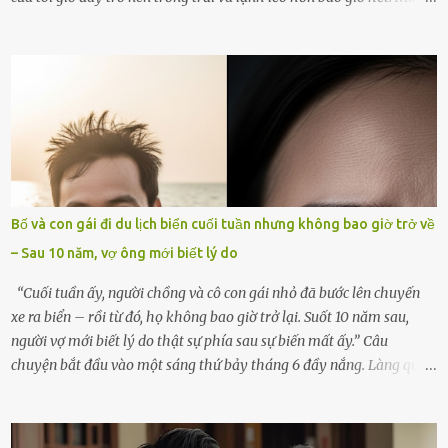
góc trong nhà đều gợi nhớ về hình bóng của cô ấy – người phụ nữ
mà tôi đã yêu thương và chia sẻ cả cuộc đời. Ngày vợ mất, tôi như
rơi vào khoảng trống vô tận, chẳng còn muốn làm gì ngoài việc
ngồi lặng lẽ nhớ về cô ấy. Nhưng cuộc sống không cho phép tôi mãi
chìm đắm trong đau khổ. Họ hàng, bạn bè và những người thân
thiết đã đến bên, giúp tôi tổ chức tang lễ chu toàn. Và hôm nay là
ngày giỗ đầu tiên của vợ, 49 ngày sau khi cô ấy rời xa tôi mãi
mãi.Buổi sáng hôm đó, sau khi cúng cơm xong, tôi quyết định lên
sắp xếp lại bàn thờ vợ. Mọi thứ vẫn như mọi ngày, nhưng có điều gì
Bố và con gái đi du lịch biển cuối tuần nhưng không bao giờ trở về
đó kỳ lạ mà tôi không thể giải thích được. Trong khoảnh khắc tôi
– Sau 10 năm, vợ ông mới biết lý do
cúi xuống lau chùi bát hương, một luồng gió lạ thoáng qua, khiến
tôi giật mình. Và rồi, một chuyện kinh...
“Cuối tuần ấy, người chồng và cô con gái nhỏ đã bước lên chuyến
xe ra biển – rồi từ đó, họ không bao giờ trở lại. Suốt 10 năm sau,
người vợ mới biết lý do thật sự phía sau sự biến mất ấy.” Câu
chuyện bắt đầu vào một sáng thứ bảy tháng 6 đầy nắng. Làng quê
ven sông rộn ràng với tiếng gà gáy, tiếng trẻ con gọi nhau ra đồng
bắt cào cào. Ngôi nhà nhỏ của ông Minh và bà Hạnh cũng rộn ràng
không kém. Ông Minh, vốn là một người đàn ông điềm đạm, ít nói,