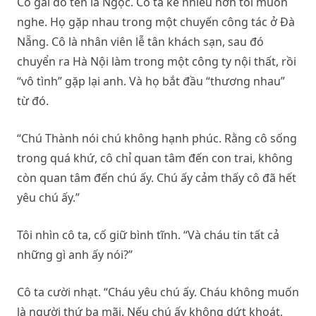
Cô gái đó tên là Ngọc. Cô ta kể nhiều hơn tôi muốn
nghe. Họ gặp nhau trong một chuyến công tác ở Đà
Nẵng. Cô là nhân viên lễ tân khách sạn, sau đó
chuyển ra Hà Nội làm trong một công ty nội thất, rồi
“vô tình” gặp lại anh. Và họ bắt đầu “thương nhau”
từ đó.
“Chú Thành nói chú không hạnh phúc. Rằng cô sống
trong quá khứ, cô chỉ quan tâm đến con trai, không
còn quan tâm đến chú ấy. Chú ấy cảm thấy cô đã hết
yêu chú ấy.”
Tôi nhìn cô ta, cố giữ bình tĩnh. “Và cháu tin tất cả
những gì anh ấy nói?”
Cô ta cười nhạt. “Cháu yêu chú ấy. Cháu không muốn
là người thứ ba mãi. Nếu chú ấy không dứt khoát,