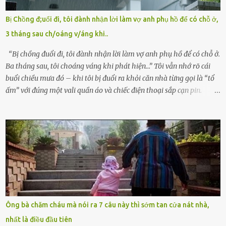
bỏ rơi. Trong khi ấy, con gái ruột của họ – Trần Lệ Mi – vẫn đang
mê man sau sinh, hoàn toàn không hay biết chuyện gì xảy ra.
Bị Chồng đ;uổi đi, tôi đành nhận lời làm vợ anh phụ hồ để có chỗ ở,
Thiếu úy Nguyễn Thị Mai, một nữ cảnh sát công tác tại địa phương,
3 tháng sau ch/oáng v/áng khi..
tình cờ chứng kiến giây phút bé bị đưa đi trong lặng lẽ. Nét mặt đỏ
hỏn, bàn tay bé xíu co quắp, ...
“Bị chồng đuổi đi, tôi đành nhận lời làm vợ anh phụ hồ để có chỗ ở.
Ba tháng sau, tôi choáng váng khi phát hiện…” Tôi vẫn nhớ rõ cái
buổi chiều mưa đó – khi tôi bị đuổi ra khỏi căn nhà từng gọi là “tổ
ấm” với đúng một vali quần áo và chiếc điện thoại sắp cạn pin.
Chồng tôi – người từng thề thốt “một đời yêu em” – đã không chút
thương xót ném tôi ra đường sau khi tôi bị sảy thai lần thứ hai. “Tôi
cưới cô để có con. Không phải để nuôi một cái thân bất tài chỉ biết
khóc lóc,” anh ta gằn giọng, đẩy mạnh cánh cửa trước mặt tôi.
Tiếng cánh cửa đóng lại, vang lên như một bản án lạnh lùng. Tôi
đứng chết lặng giữa cơn mưa, không biết đi đâu, về đâu. Bố mẹ tôi
mất sớm. Tôi chẳng có anh chị em. Họ hàng cũng thưa thớt, chẳng
ai thân thiết đến mức có thể mở lòng cho tôi tá túc. Bạn bè? Ai cũng
bận rộn với gia đình riêng của họ. Tôi đã từng đặt cược cả thanh
Ông bà chăm cháu mà nói ra 7 câu này thì sớm tan cửa nát nhà,
xuân vào người chồng ấy – và giờ, tôi chỉ còn lại chính mình. Tôi lên
nhất là điều đầu tiên
chiếc xe buýt cuối ngày, trốn chạy khỏi thành phố và nỗi đau. Tôi v...