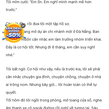
Tôi mỉm cười: “Em ổn. Em nghĩ mình mạnh mẽ hơn
trước.”
Chị gật đầu, rồi đưa tôi một tập hồ sơ.
“Công ty đang mở dự án chi nhánh mới ở Đà Nẵng. Ban
lãnh đạo muốn cân nhắc em làm trưởng nhóm triển khai.
Đây là cơ hội tốt. Nhưng đi 6 tháng, em cần suy nghĩ
nhé.”
Tôi bất ngờ. Cơ hội như vậy, nếu là trước kia, tôi sẽ phải
cân nhắc chuyện gia đình, chuyện chồng, chuyện ở nhà
ai trông nom. Nhưng bây giờ… tôi hoàn toàn có thể tự
quyết.
Tối hôm đó tôi ngồi trong phòng, mở toang cửa sổ, nghe
âm thanh xe cộ ngoài đường rồi nghĩ về tương lai. Sáu