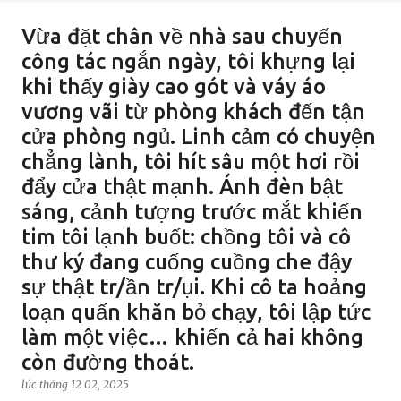
Vừa đặt chân về nhà sau chuyến
công tác ngắn ngày, tôi khựng lại
khi thấy giày cao gót và váy áo
vương vãi từ phòng khách đến tận
cửa phòng ngủ. Linh cảm có chuyện
chẳng lành, tôi hít sâu một hơi rồi
đẩy cửa thật mạnh. Ánh đèn bật
sáng, cảnh tượng trước mắt khiến
tim tôi lạnh buốt: chồng tôi và cô
thư ký đang cuống cuồng che đậy
sự thật tr/ần tr/ụi. Khi cô ta hoảng
loạn quấn khăn bỏ chạy, tôi lập tức
làm một việc… khiến cả hai không
còn đường thoát.
lúc
tháng 12 02, 2025