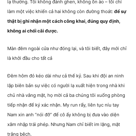
lạ thường. Tôi không đánh ghen, không ồn ào – tôi chỉ
làm một việc khiến cả hai không còn đường thoát:
để sự
thật bị ghi nhận một cách công khai, đúng quy định,
không ai chối cãi được.
Màn đêm ngoài cửa như đóng lại, và tôi biết, đây mới chỉ
là khởi đầu cho tất cả
Đêm hôm đó kéo dài như cả thế kỷ. Sau khi đội an ninh
lập biên bản sự việc có người lạ xuất hiện trong nhà khi
chủ nhà vắng mặt, họ mời cả ba chúng tôi xuống phòng
tiếp nhận để ký xác nhận. My run rẩy, liên tục níu tay
Nam xin anh “nói đỡ” để cô ấy không bị đưa vào diện
xâm nhập trái phép. Nhưng Nam chỉ biết im lặng, mặt
trắng bệch.