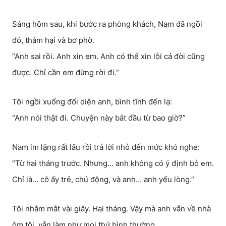
Sáng hôm sau, khi bước ra phòng khách, Nam đã ngồi
đó, thảm hại và bơ phờ.
“Anh sai rồi. Anh xin em. Anh có thể xin lỗi cả đời cũng
được. Chỉ cần em đừng rời đi.”
Tôi ngồi xuống đối diện anh, bình tĩnh đến lạ:
“Anh nói thật đi. Chuyện này bắt đầu từ bao giờ?”
Nam im lặng rất lâu rồi trả lời nhỏ đến mức khó nghe:
“Từ hai tháng trước. Nhưng… anh không có ý định bỏ em.
Chỉ là… cô ấy trẻ, chủ động, và anh… anh yếu lòng.”
Tôi nhắm mắt vài giây. Hai tháng. Vậy mà anh vẫn về nhà
ôm tôi, vẫn làm như mọi thứ bình thường.