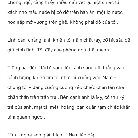
phòng ngủ, càng thấy nhiều dấu vết lạ: một chiếc túi
xách nhỏ màu nude bị bỏ dở trên bàn ăn, một lọ nước
hoa nắp mở vương trên ghế. Không phải đồ của tôi.
Linh cảm chẳng lành khiến tôi nắm chặt tay, cố hít sâu để
giữ bình tĩnh. Tôi đẩy cửa phòng ngủ thật mạnh.
Tiếng bật đèn “tách” vang lên, ánh sáng dội thẳng vào
cảnh tượng khiến tim tôi như rơi xuống vực. Nam –
chồng tôi – đang cuống cuồng kéo chiếc chăn lên che
phần thân trên trần trụi. Bên cạnh anh là My, cô thư ký
trẻ của anh, mặt tái mét, hoảng loạn quấn tạm chiếc khăn
tắm quanh người.
“Em… nghe anh giải thích…” Nam lắp bắp.