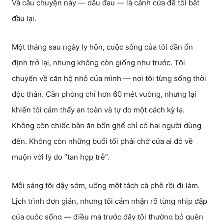
Và câu chuyện này — dẫu đau — là cánh cửa để tôi bắt
đầu lại.
Một tháng sau ngày ly hôn, cuộc sống của tôi dần ổn
định trở lại, nhưng không còn giống như trước. Tôi
chuyển về căn hộ nhỏ của mình — nơi tôi từng sống thời
độc thân. Căn phòng chỉ hơn 60 mét vuông, nhưng lại
khiến tôi cảm thấy an toàn và tự do một cách kỳ lạ.
Không còn chiếc bàn ăn bốn ghế chỉ có hai người dùng
đến. Không còn những buổi tối phải chờ cửa ai đó về
muộn với lý do “tan họp trễ”.
Mỗi sáng tôi dậy sớm, uống một tách cà phê rồi đi làm.
Lịch trình đơn giản, nhưng tôi cảm nhận rõ từng nhịp đập
của cuộc sống — điều mà trước đây tôi thường bỏ quên