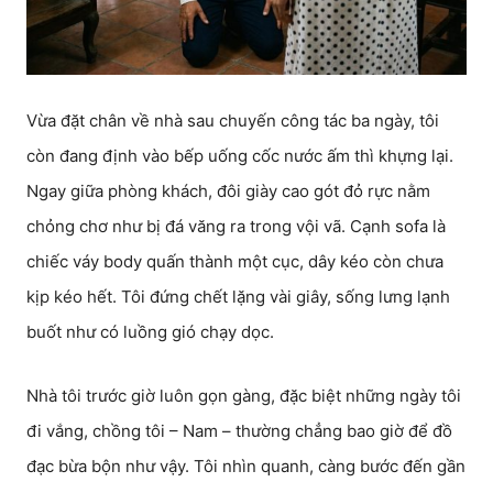
Vừa đặt chân về nhà sau chuyến công tác ba ngày, tôi
còn đang định vào bếp uống cốc nước ấm thì khựng lại.
Ngay giữa phòng khách, đôi giày cao gót đỏ rực nằm
chỏng chơ như bị đá văng ra trong vội vã. Cạnh sofa là
chiếc váy body quấn thành một cục, dây kéo còn chưa
kịp kéo hết. Tôi đứng chết lặng vài giây, sống lưng lạnh
buốt như có luồng gió chạy dọc.
Nhà tôi trước giờ luôn gọn gàng, đặc biệt những ngày tôi
đi vắng, chồng tôi – Nam – thường chẳng bao giờ để đồ
đạc bừa bộn như vậy. Tôi nhìn quanh, càng bước đến gần