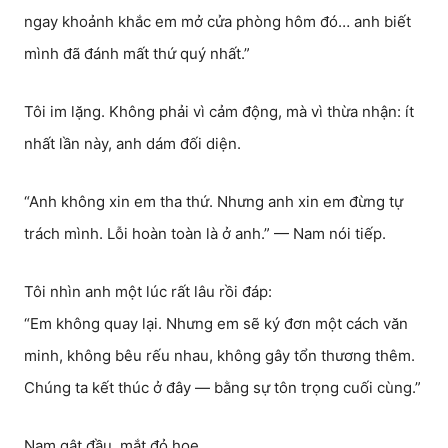
ngay khoảnh khắc em mở cửa phòng hôm đó… anh biết
mình đã đánh mất thứ quý nhất.”
Tôi im lặng. Không phải vì cảm động, mà vì thừa nhận: ít
nhất lần này, anh dám đối diện.
“Anh không xin em tha thứ. Nhưng anh xin em đừng tự
trách mình. Lỗi hoàn toàn là ở anh.” — Nam nói tiếp.
Tôi nhìn anh một lúc rất lâu rồi đáp:
“Em không quay lại. Nhưng em sẽ ký đơn một cách văn
minh, không bêu rếu nhau, không gây tổn thương thêm.
Chúng ta kết thúc ở đây — bằng sự tôn trọng cuối cùng.”
Nam gật đầu, mắt đỏ hoe.