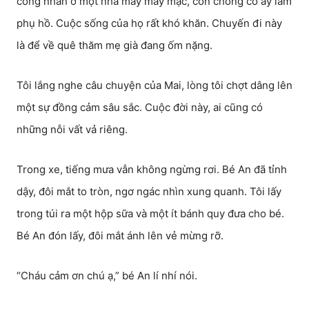
công nhân ở một nhà máy may mặc, còn chồng cô ấy làm
phụ hồ. Cuộc sống của họ rất khó khăn. Chuyến đi này
là để về quê thăm mẹ già đang ốm nặng.
Tôi lắng nghe câu chuyện của Mai, lòng tôi chợt dâng lên
một sự đồng cảm sâu sắc. Cuộc đời này, ai cũng có
những nỗi vất vả riêng.
Trong xe, tiếng mưa vẫn không ngừng rơi. Bé An đã tỉnh
dậy, đôi mắt to tròn, ngơ ngác nhìn xung quanh. Tôi lấy
trong túi ra một hộp sữa và một ít bánh quy đưa cho bé.
Bé An đón lấy, đôi mắt ánh lên vẻ mừng rỡ.
“Cháu cảm ơn chú ạ,” bé An lí nhí nói.