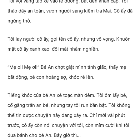
Tôi vội vàng tấp xe vào lề đường, bật đèn khẩn cấp. Tôi
tháo dây an toàn, vươn người sang kiểm tra Mai. Cô ấy đã
ngừng thở.
Tôi lay người cô ấy, gọi tên cô ấy, nhưng vô vọng. Khuôn
mặt cô ấy xanh xao, đôi mắt nhắm nghiền.
“Mẹ ơi! Mẹ ơi!” Bé An chợt giật mình tỉnh giấc, thấy mẹ
bất động, bé con hoảng sợ, khóc ré lên.
Tiếng khóc của bé An xé toạc màn đêm. Tôi ôm lấy bé,
cố gắng trấn an bé, nhưng tay tôi run bần bật. Tôi không
thể tin được chuyện này đang xảy ra. Chỉ mới vài phút
trước, cô ấy còn nói chuyện với tôi, còn mỉm cười khi tôi
đưa bánh cho bé An. Bây giờ thì…