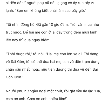
ai đến đón,” người phụ nữ nói, giọng cô ấy run rẩy vì
lạnh. “Bọn em không biết phải làm sao bây giờ.”
Tôi nhìn đồng hồ. Đã gần 10 giờ đêm. Trời vẫn mưa như
trút nước. Để hai mẹ con ở lại đây trong đêm mưa lạnh
lẽo này thì quá nguy hiểm.
“Thôi được rồi,” tôi nói. “Hai mẹ con lên xe đi. Tôi đang
về Sài Gòn, tôi có thể đưa hai mẹ con về đến trạm dừng
chân gần nhất, hoặc nếu tiện đường thì đưa về đến Sài
Gòn luôn.”
Người phụ nữ ngần ngại một chút, rồi gật đầu lia lịa: “Dạ,
cám ơn anh. Cám ơn anh nhiều lắm!”