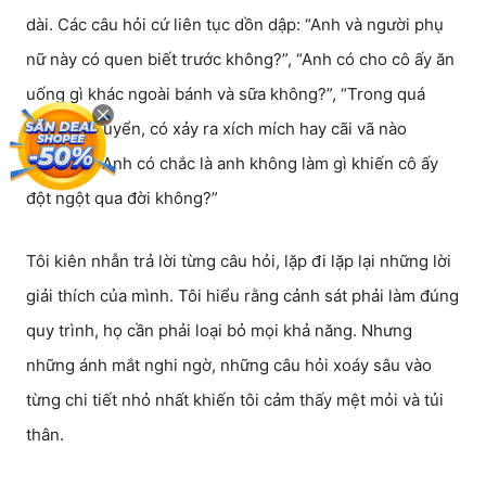
dài. Các câu hỏi cứ liên tục dồn dập: “Anh và người phụ
nữ này có quen biết trước không?”, “Anh có cho cô ấy ăn
uống gì khác ngoài bánh và sữa không?”, “Trong quá
trình di chuyển, có xảy ra xích mích hay cãi vã nào
không?”, “Anh có chắc là anh không làm gì khiến cô ấy
đột ngột qua đời không?”
Tôi kiên nhẫn trả lời từng câu hỏi, lặp đi lặp lại những lời
giải thích của mình. Tôi hiểu rằng cảnh sát phải làm đúng
quy trình, họ cần phải loại bỏ mọi khả năng. Nhưng
những ánh mắt nghi ngờ, những câu hỏi xoáy sâu vào
từng chi tiết nhỏ nhất khiến tôi cảm thấy mệt mỏi và tủi
thân.