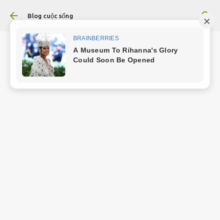
Chuyển đến nội dung chính
Blog cuộc sống