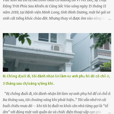
Động Trời Phía Sau Khiến Ai Cũng Sốc Vào sáng ngày 15 tháng 11
năm 2018, tại Bệnh viện Minh Long, tỉnh Bình Dương, một bé gái sơ
sinh cất tiếng khóc chào đời. Nhưng thay vì được ôm vào vòng tay
ấm áp của gia đình, bé lại đối diện với sự ruồng bỏ lạnh lùng. Đứa
trẻ – với một vết bớt đen trên má – bị gia đình ngoại hình hoàn
hảo, địa vị cao sang của ông Trần Quốc Tùng xem như điềm gở. Ông
Tùng, một doanh nhân quyền lực có tiếng ở Bình Dương, cùng vợ là
bà Đỗ Thị Nga, lập tức ra quyết định nhẫn tâm: bỏ lại đứa trẻ. Họ
viện cớ “không đủ khả năng nuôi dưỡng” và ký vào giấy từ chối
quyền giám hộ, yêu cầu bệnh viện xử lý bé như một trường hợp bị
bỏ rơi. Trong khi ấy, con gái ruột của họ – Trần Lệ Mi – vẫn đang
mê man sau sinh, hoàn toàn không hay biết chuyện gì xảy ra.
Bị Chồng đ;uổi đi, tôi đành nhận lời làm vợ anh phụ hồ để có chỗ ở,
Thiếu úy Nguyễn Thị Mai, một nữ cảnh sát công tác tại địa phương,
3 tháng sau ch/oáng v/áng khi..
tình cờ chứng kiến giây phút bé bị đưa đi trong lặng lẽ. Nét mặt đỏ
hỏn, bàn tay bé xíu co quắp, ...
“Bị chồng đuổi đi, tôi đành nhận lời làm vợ anh phụ hồ để có chỗ ở.
Ba tháng sau, tôi choáng váng khi phát hiện…” Tôi vẫn nhớ rõ cái
buổi chiều mưa đó – khi tôi bị đuổi ra khỏi căn nhà từng gọi là “tổ
ấm” với đúng một vali quần áo và chiếc điện thoại sắp cạn pin.