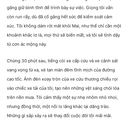
gắng giữ bình tĩnh để trình bày sự việc. Giọng tôi vẫn
còn run rẩy, dù đã cố gắng hết sức để kiểm soát cảm
xúc. Tôi không dám rời mắt khỏi Mai, như thể chỉ cần một
khoảnh khắc lơ là, mọi thứ sẽ biến mất, và tôi sẽ tỉnh dậy
từ cơn ác mộng này.
Chừng 30 phút sau, tiếng còi xe cấp cứu và xe cảnh sát
vang vọng từ xa, xé tan màn đêm tĩnh mịch của đường
cao tốc. Ánh đèn xoay tròn của xe cứu thương chiếu rọi
vào chiếc xe tải của tôi, tạo nên những vệt sáng chói lóa
trên nền mưa. Tôi cảm thấy một sự nhẹ nhõm nhỏ nhoi,
nhưng đồng thời, một nỗi lo lắng khác lại dâng trào.
Những gì sắp xảy ra sẽ thay đổi cuộc đời tôi mãi mãi.