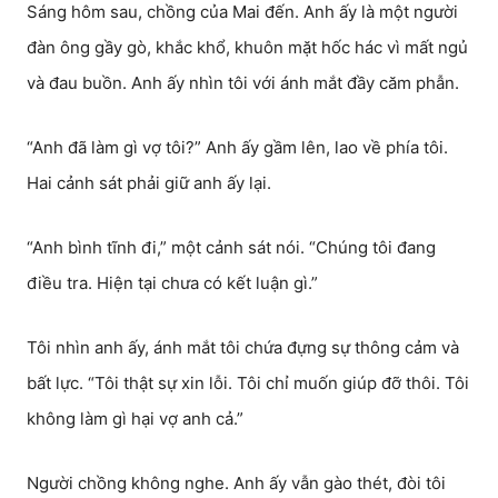
Sáng hôm sau, chồng của Mai đến. Anh ấy là một người
đàn ông gầy gò, khắc khổ, khuôn mặt hốc hác vì mất ngủ
và đau buồn. Anh ấy nhìn tôi với ánh mắt đầy căm phẫn.
“Anh đã làm gì vợ tôi?” Anh ấy gầm lên, lao về phía tôi.
Hai cảnh sát phải giữ anh ấy lại.
“Anh bình tĩnh đi,” một cảnh sát nói. “Chúng tôi đang
điều tra. Hiện tại chưa có kết luận gì.”
Tôi nhìn anh ấy, ánh mắt tôi chứa đựng sự thông cảm và
bất lực. “Tôi thật sự xin lỗi. Tôi chỉ muốn giúp đỡ thôi. Tôi
không làm gì hại vợ anh cả.”
Người chồng không nghe. Anh ấy vẫn gào thét, đòi tôi