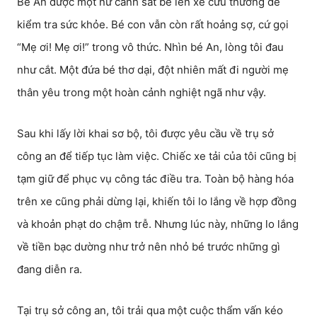
Bé An được một nữ cảnh sát bế lên xe cứu thương để
kiểm tra sức khỏe. Bé con vẫn còn rất hoảng sợ, cứ gọi
“Mẹ ơi! Mẹ ơi!” trong vô thức. Nhìn bé An, lòng tôi đau
như cắt. Một đứa bé thơ dại, đột nhiên mất đi người mẹ
thân yêu trong một hoàn cảnh nghiệt ngã như vậy.
Sau khi lấy lời khai sơ bộ, tôi được yêu cầu về trụ sở
công an để tiếp tục làm việc. Chiếc xe tải của tôi cũng bị
tạm giữ để phục vụ công tác điều tra. Toàn bộ hàng hóa
trên xe cũng phải dừng lại, khiến tôi lo lắng về hợp đồng
và khoản phạt do chậm trễ. Nhưng lúc này, những lo lắng
về tiền bạc dường như trở nên nhỏ bé trước những gì
đang diễn ra.
Tại trụ sở công an, tôi trải qua một cuộc thẩm vấn kéo