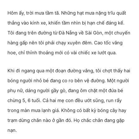
Hôm ấy, trời mưa tầm tã. Những hạt mưa nặng trĩu quất
thẳng vào kính xe, khiến tầm nhìn bị hạn chế đáng kể.
Tôi đang trên đường từ Đà Nẵng về Sài Gòn, một chuyến
hàng gấp nên tôi phải chạy xuyên đêm. Cao tốc vắng
hoe, chỉ thỉnh thoảng mới có vài chiếc xe lướt qua.
Khi đi ngang qua một đoạn đường vắng, tôi chợt thấy hai
bóng người nhỏ bé đang co ro bên vệ đường. Một người
phụ nữ, dáng người gầy gò, đang ôm chặt một đứa bé
chừng 5, 6 tuổi. Cả hai mẹ con đều ướt sũng, run rẩy
trong màn mưa lạnh giá. Không có bất kỳ bóng cây hay
trạm dừng chân nào ở gần đó. Họ chắc chắn đang gặp
nạn.