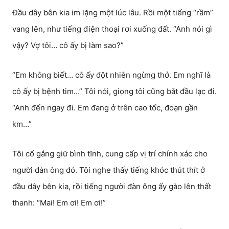
Đầu dây bên kia im lặng một lúc lâu. Rồi một tiếng “rầm”
vang lên, như tiếng điện thoại rơi xuống đất. “Anh nói gì
vậy? Vợ tôi… cô ấy bị làm sao?”
“Em không biết… cô ấy đột nhiên ngừng thở. Em nghĩ là
cô ấy bị bệnh tim…” Tôi nói, giọng tôi cũng bắt đầu lạc đi.
“Anh đến ngay đi. Em đang ở trên cao tốc, đoạn gần
km…”
Tôi cố gắng giữ bình tĩnh, cung cấp vị trí chính xác cho
người đàn ông đó. Tôi nghe thấy tiếng khóc thút thít ở
đầu dây bên kia, rồi tiếng người đàn ông ấy gào lên thất
thanh: “Mai! Em ơi! Em ơi!”