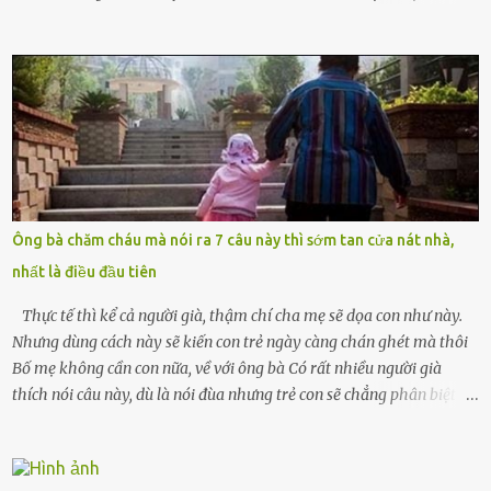
Chồng tôi – người từng thề thốt “một đời yêu em” – đã không chút
thương xót ném tôi ra đường sau khi tôi bị sảy thai lần thứ hai. “Tôi
cưới cô để có con. Không phải để nuôi một cái thân bất tài chỉ biết
khóc lóc,” anh ta gằn giọng, đẩy mạnh cánh cửa trước mặt tôi.
Tiếng cánh cửa đóng lại, vang lên như một bản án lạnh lùng. Tôi
đứng chết lặng giữa cơn mưa, không biết đi đâu, về đâu. Bố mẹ tôi
mất sớm. Tôi chẳng có anh chị em. Họ hàng cũng thưa thớt, chẳng
ai thân thiết đến mức có thể mở lòng cho tôi tá túc. Bạn bè? Ai cũng
bận rộn với gia đình riêng của họ. Tôi đã từng đặt cược cả thanh
Ông bà chăm cháu mà nói ra 7 câu này thì sớm tan cửa nát nhà,
xuân vào người chồng ấy – và giờ, tôi chỉ còn lại chính mình. Tôi lên
nhất là điều đầu tiên
chiếc xe buýt cuối ngày, trốn chạy khỏi thành phố và nỗi đau. Tôi v...
Thực tế thì kể cả người già, thậm chí cha mẹ sẽ dọa con như này.
Nhưng dùng cách này sẽ kiến con trẻ ngày càng chán ghét mà thôi
Bố mẹ không cần con nữa, về với ông bà Có rất nhiều người già
thích nói câu này, dù là nói đùa nhưng trẻ con sẽ chẳng phân biệt
được nên chúng sẽ cực kỳ buồn. Đôi khi con cái phải rời xa cha mẹ,
sống với người già, lúc này con rất buồn. Thế nên người lớn hãy
khuyên nhủ con thật cẩn thận. Nếu cháu không nghe lời, cảnh sát