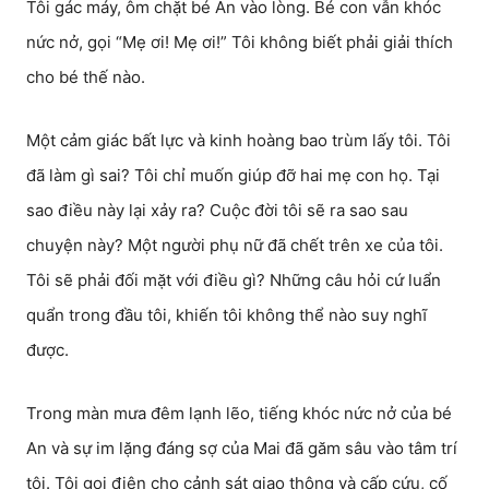
Tôi gác máy, ôm chặt bé An vào lòng. Bé con vẫn khóc
nức nở, gọi “Mẹ ơi! Mẹ ơi!” Tôi không biết phải giải thích
cho bé thế nào.
Một cảm giác bất lực và kinh hoàng bao trùm lấy tôi. Tôi
đã làm gì sai? Tôi chỉ muốn giúp đỡ hai mẹ con họ. Tại
sao điều này lại xảy ra? Cuộc đời tôi sẽ ra sao sau
chuyện này? Một người phụ nữ đã chết trên xe của tôi.
Tôi sẽ phải đối mặt với điều gì? Những câu hỏi cứ luẩn
quẩn trong đầu tôi, khiến tôi không thể nào suy nghĩ
được.
Trong màn mưa đêm lạnh lẽo, tiếng khóc nức nở của bé
An và sự im lặng đáng sợ của Mai đã găm sâu vào tâm trí
tôi. Tôi gọi điện cho cảnh sát giao thông và cấp cứu, cố