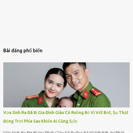
Bài đăng phổ biến
Vừa Sinh Ra Đã Bị Gia Đình Giàu Có Ruồng Bỏ Vì Vết Bớt, Sự Thật
Động Trời Phía Sau Khiến Ai Cũng S;ốc
Vừa Sinh Ra Đã Bị Gia Đình Giàu Có Ruồng Bỏ Vì Vết Bớt, Sự Thật