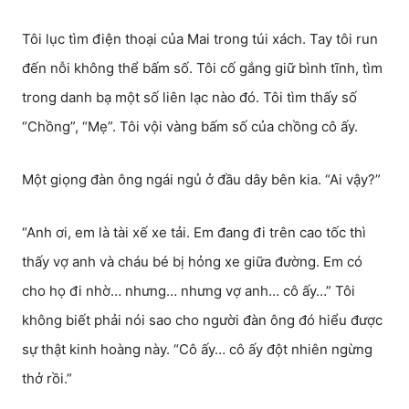
Tôi lục tìm điện thoại của Mai trong túi xách. Tay tôi run
đến nỗi không thể bấm số. Tôi cố gắng giữ bình tĩnh, tìm
trong danh bạ một số liên lạc nào đó. Tôi tìm thấy số
“Chồng”, “Mẹ”. Tôi vội vàng bấm số của chồng cô ấy.
Một giọng đàn ông ngái ngủ ở đầu dây bên kia. “Ai vậy?”
“Anh ơi, em là tài xế xe tải. Em đang đi trên cao tốc thì
thấy vợ anh và cháu bé bị hỏng xe giữa đường. Em có
cho họ đi nhờ… nhưng… nhưng vợ anh… cô ấy…” Tôi
không biết phải nói sao cho người đàn ông đó hiểu được
sự thật kinh hoàng này. “Cô ấy… cô ấy đột nhiên ngừng
thở rồi.”