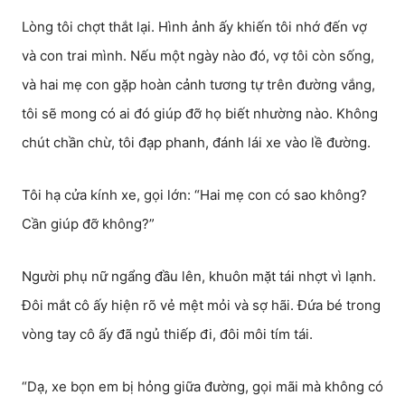
Lòng tôi chợt thắt lại. Hình ảnh ấy khiến tôi nhớ đến vợ
và con trai mình. Nếu một ngày nào đó, vợ tôi còn sống,
và hai mẹ con gặp hoàn cảnh tương tự trên đường vắng,
tôi sẽ mong có ai đó giúp đỡ họ biết nhường nào. Không
chút chần chừ, tôi đạp phanh, đánh lái xe vào lề đường.
Tôi hạ cửa kính xe, gọi lớn: “Hai mẹ con có sao không?
Cần giúp đỡ không?”
Người phụ nữ ngẩng đầu lên, khuôn mặt tái nhợt vì lạnh.
Đôi mắt cô ấy hiện rõ vẻ mệt mỏi và sợ hãi. Đứa bé trong
vòng tay cô ấy đã ngủ thiếp đi, đôi môi tím tái.
“Dạ, xe bọn em bị hỏng giữa đường, gọi mãi mà không có