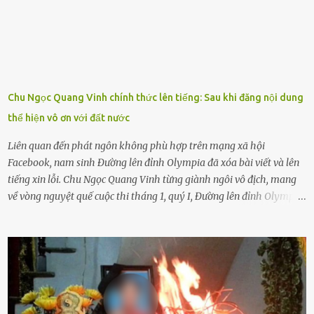
sẽ bắt Thực tế thì kể cả người già, thậm chí cha mẹ sẽ dọa con như
này. Nhưng dùng cách này sẽ kiến con trẻ ngày càng chán ghét mà
thôi. Đôi khi con cái phải rời xa cha mẹ, sống với người già, lúc này
con rất buồn. (ảnh minh họa) Nếu một ngày nào đó một đứa trẻ
gặp nguy hiểm và cần được giúp đỡ nhưng không dám gọi cảnh sát
để được giúp đỡ thì có thể sẽ bỏ lỡ cơ hội và gặp nguy hiểm. Trẻ con
Chu Ngọc Quang Vinh chính thức lên tiếng: Sau khi đăng nội dung
có biết gì đâu Nhiều người cứ coi trẻ còn nhỏ nên dù có phạm sai
thể hiện vô ơn với đất nước
lầm, thì họ cũng không trách mắng. Nhưng nếu người lớn tuổi
không dạy con cẩn...
Liên quan đến phát ngôn không phù hợp trên mạng xã hội
Facebook, nam sinh Đường lên đỉnh Olympia đã xóa bài viết và lên
tiếng xin lỗi. Chu Ngọc Quang Vinh từng giành ngôi vô địch, mang
về vòng nguyệt quế cuộc thi tháng 1, quý I, Đường lên đỉnh Olympia.
Ảnh: Đơn vị cung cấp Trước đó, đêm ngày 1.9, trên mạng xã hội, một
tài khoản của học sinh mang tên Chu Vinh có bài viết có nội dung
chưa phù hợp, gây xôn xao, bức xúc trong dư luận. Ngay sau đó,
Trường THPT Chuyên Nguyễn Tất Thành báo cáo xác nhận tài
khoản Chu Vinh là của học sinh Chu Ngọc Quang Vinh, lớp 12 Anh
của nhà trường. Nam sinh này từng giành ngôi vô địch, mang về
vòng nguyệt quế cuộc thi tháng 1, quý I, Đường lên đỉnh Olympia