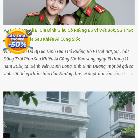
Vừa Sinh Ra Đã Bị Gia Đình Giàu Có Ruồng Bỏ Vì Vết Bớt, Sự Thật
Động Trời Phía Sau Khiến Ai Cũng S;ốc
Vừa Sinh Ra Đã Bị Gia Đình Giàu Có Ruồng Bỏ Vì Vết Bớt, Sự Thật
Động Trời Phía Sau Khiến Ai Cũng Sốc Vào sáng ngày 15 tháng 11
năm 2018, tại Bệnh viện Minh Long, tỉnh Bình Dương, một bé gái sơ
sinh cất tiếng khóc chào đời. Nhưng thay vì được ôm vào vòng tay
ấm áp của gia đình, bé lại đối diện với sự ruồng bỏ lạnh lùng. Đứa
trẻ – với một vết bớt đen trên má – bị gia đình ngoại hình hoàn
hảo, địa vị cao sang của ông Trần Quốc Tùng xem như điềm gở. Ông
Tùng, một doanh nhân quyền lực có tiếng ở Bình Dương, cùng vợ là
bà Đỗ Thị Nga, lập tức ra quyết định nhẫn tâm: bỏ lại đứa trẻ. Họ
viện cớ “không đủ khả năng nuôi dưỡng” và ký vào giấy từ chối
quyền giám hộ, yêu cầu bệnh viện xử lý bé như một trường hợp bị
bỏ rơi. Trong khi ấy, con gái ruột của họ – Trần Lệ Mi – vẫn đang