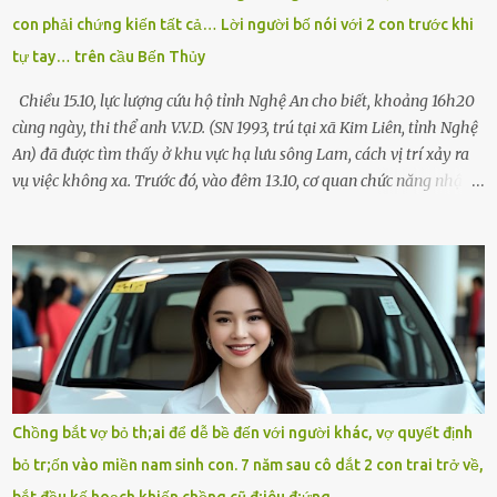
Chạy không ngừng. Qua ngã...
con phải chứng kiến tất cả… Lời người bố nói với 2 con trước khi
tự tay… trên cầu Bến Thủy
Chiều 15.10, lực lượng cứu hộ tỉnh Nghệ An cho biết, khoảng 16h20
cùng ngày, thi thể anh V.V.D. (SN 1993, trú tại xã Kim Liên, tỉnh Nghệ
An) đã được tìm thấy ở khu vực hạ lưu sông Lam, cách vị trí xảy ra
vụ việc không xa. Trước đó, vào đêm 13.10, cơ quan chức năng nhận
được tin báo có một người đàn ông điều khiển xe máy lên cầu Bến
Thủy – cây cầu bắc qua sông Lam nối hai tỉnh Nghệ An và Hà Tĩnh
– rồi để lại xe máy trên cầu, ôm theo 2 con gái nhỏ nhảy xuống
sông. Người thân và hàng xóm ngóng chờ thông tin tìm kiếm 3 bố
con mất tích trên sông Lam sau vụ nhảy cầu. Ảnh: Hải Dương Tại
hiện trường, người dân phát hiện một chiếc xe máy mang biển kiểm
soát Nghệ An cùng hai chiếc cặp học sinh. Ngay trong đêm, lực
lượng chức năng phối hợp cùng các đội cứu hộ tình nguyện triển
khai tìm kiếm. Danh tính các nạn nhân được xác định là anh V.V.D.
Chồng bắt vợ bỏ th;ai để dễ bề đến với người khác, vợ quyết định
và 2 con gái là cháu V.H.B. (SN 2020) và V.G.T. (SN 2021). Hai cháu là
bỏ tr;ốn vào miền nam sinh con. 7 năm sau cô dắt 2 con trai trở về,
con của anh D. và chị B.T.Y. (SN 1999). Lực lượng cứu hộ đã tiến hành