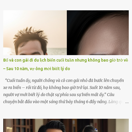
góc trong nhà đều gợi nhớ về hình bóng của cô ấy – người phụ nữ
mà tôi đã yêu thương và chia sẻ cả cuộc đời. Ngày vợ mất, tôi như
rơi vào khoảng trống vô tận, chẳng còn muốn làm gì ngoài việc
ngồi lặng lẽ nhớ về cô ấy. Nhưng cuộc sống không cho phép tôi mãi
chìm đắm trong đau khổ. Họ hàng, bạn bè và những người thân
thiết đã đến bên, giúp tôi tổ chức tang lễ chu toàn. Và hôm nay là
ngày giỗ đầu tiên của vợ, 49 ngày sau khi cô ấy rời xa tôi mãi
mãi.Buổi sáng hôm đó, sau khi cúng cơm xong, tôi quyết định lên
sắp xếp lại bàn thờ vợ. Mọi thứ vẫn như mọi ngày, nhưng có điều gì
Bố và con gái đi du lịch biển cuối tuần nhưng không bao giờ trở về
đó kỳ lạ mà tôi không thể giải thích được. Trong khoảnh khắc tôi
– Sau 10 năm, vợ ông mới biết lý do
cúi xuống lau chùi bát hương, một luồng gió lạ thoáng qua, khiến
tôi giật mình. Và rồi, một chuyện kinh...
“Cuối tuần ấy, người chồng và cô con gái nhỏ đã bước lên chuyến
xe ra biển – rồi từ đó, họ không bao giờ trở lại. Suốt 10 năm sau,
người vợ mới biết lý do thật sự phía sau sự biến mất ấy.” Câu
chuyện bắt đầu vào một sáng thứ bảy tháng 6 đầy nắng. Làng quê
ven sông rộn ràng với tiếng gà gáy, tiếng trẻ con gọi nhau ra đồng
bắt cào cào. Ngôi nhà nhỏ của ông Minh và bà Hạnh cũng rộn ràng
không kém. Ông Minh, vốn là một người đàn ông điềm đạm, ít nói,
hôm ấy lại đặc biệt vui vẻ. Ông chuẩn bị hành lý cho chuyến đi biển