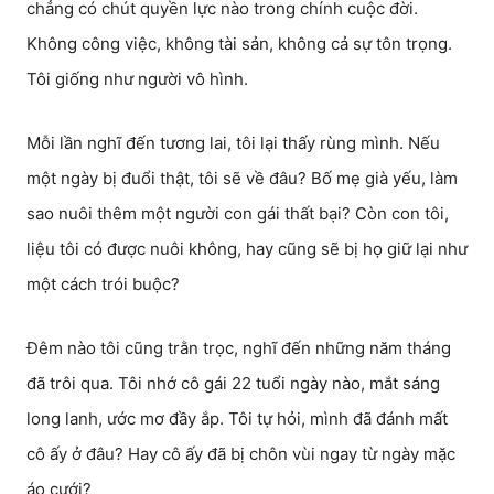
chẳng có chút quyền lực nào trong chính cuộc đời.
Không công việc, không tài sản, không cả sự tôn trọng.
Tôi giống như người vô hình.
Mỗi lần nghĩ đến tương lai, tôi lại thấy rùng mình. Nếu
một ngày bị đuổi thật, tôi sẽ về đâu? Bố mẹ già yếu, làm
sao nuôi thêm một người con gái thất bại? Còn con tôi,
liệu tôi có được nuôi không, hay cũng sẽ bị họ giữ lại như
một cách trói buộc?
Đêm nào tôi cũng trằn trọc, nghĩ đến những năm tháng
đã trôi qua. Tôi nhớ cô gái 22 tuổi ngày nào, mắt sáng
long lanh, ước mơ đầy ắp. Tôi tự hỏi, mình đã đánh mất
cô ấy ở đâu? Hay cô ấy đã bị chôn vùi ngay từ ngày mặc
áo cưới?