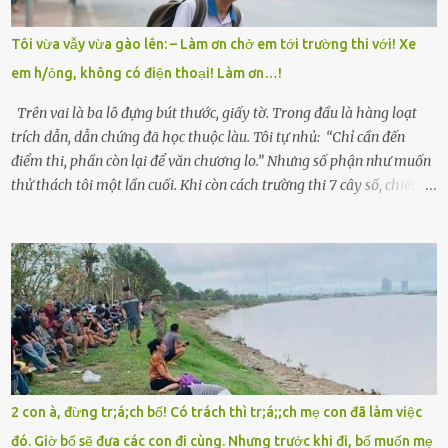
nên ông này bà nọ đó!” Trí có ba cô em gái: Mai, Lan và Hương – ba
cái tên mẹ đặt lúc còn sống, mong tụi nhỏ sau này như hoa mai nở
Tôi vừa vẫy vừa gào lên: – Làm ơn chở em tới trường thi với! Xe
giữa mùa đông. Nhưng hoa có đẹp mấy cũng cần đất màu, mà nhà
em h/ỏng, không có điện thoại! Làm ơn…!
thì chỉ toàn đất sỏi đá và khốn khó. Năm đó, Trí đỗ Đại học Bách
Khoa Hà...
Trên vai là ba lô đựng bút thước, giấy tờ. Trong đầu là hàng loạt
trích dẫn, dẫn chứng đã học thuộc làu. Tôi tự nhủ: “Chỉ cần đến
điểm thi, phần còn lại để văn chương lo.” Nhưng số phận như muốn
thử thách tôi một lần cuối. Khi còn cách trường thi 7 cây số, chiếc xe
máy cà tàng của tôi đột nhiên chết máy giữa đường. Tôi luống
cuống đề lại, đạp liên tục, mở cốp, lay ổ điện… nhưng vô ích. Rồi tôi
sực nhớ – điện thoại đang sạc, sáng nay quên mang theo! Giữa con
đường thưa thớt người qua lại, tôi hoảng loạn vẫy tay xin đi nhờ. –
Chú ơi, cháu đi thi, xe hỏng rồi! Làm ơn cho cháu đi nhờ với! – Cô ơi,
giúp cháu với, cháu không có điện thoại… Người thì lắc đầu. Người
thì tăng ga tránh xa như né một kẻ lừa đảo. Tôi gào lên giữa đường
như một kẻ mất trí. Vô ích. 6h10. Còn hơn 30 phút nữa. Trong đầu
tôi chỉ có một lựa chọn duy nhất: chạy. Tôi quăng xe vào vệ đường,
2 con à, đừng tr;á;ch bố! Có trách thì tr;á;;ch mẹ con đã làm việc
rút tờ giấy báo dự thi nhét túi áo, đeo ba lô và chạy . Chạy miết.
đó. Giờ bố sẽ đưa các con đi cùng. Nhưng trước khi đi, bố muốn mẹ