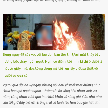
Ảnh: Đơn vị cung cấp Trước đó, đêm ngày 1.9, trên mạng xã hội, một
tài khoản của học sinh mang tên Chu Vinh có bài viết có nội dung
chưa phù hợp, gây xôn xao, bức xúc trong dư luận. Ngay sau đó,
Trường THPT Chuyên Nguyễn Tất Thành báo cáo xác nhận tài
khoản Chu Vinh là của học sinh Chu Ngọc Quang Vinh, lớp 12 Anh
của nhà trường. Nam sinh này từng giành ngôi vô địch, mang về
vòng nguyệt quế cuộc thi tháng 1, quý I, Đường lên đỉnh Olympia
năm thứ 24. Quá trình giáo dục, học sinh Chu Ngọc Quang Vinh đã
nhận thức được nội dung bài viết của bản thân trên mạng xã hội
Đúng ngày 49 của vợ, tôi lau dọn bàn thờ thì t/á/i mặt thấy bát
ngày 1.9 là chưa phù hợp nên đã chủ động gỡ bài viết và đăng bài
hương bốc cháy ngùn ngụt. Nghi có điềm, tôi nhìn kĩ thì ở dưới là
xin lỗi trên trang Facebook cá nhân. Chu Ngọc Quang Vinh làm việc
một tờ giấy nhỏ, đọc từng dòng mà tôi run rẩy biết sự thật về
với cơ quan chức năng. Ảnh: Đơn vị cung...
người vợ quá cố
Vợ tôi qua đời đã 49 ngày, nhưng nỗi đau và mất mát dường như
chưa bao giờ nguôi ngoai. Chúng tôi đã sống bên nhau suốt 20
năm, cùng nhau vượt qua bao khó khăn và sóng gió. Căn nhà nhỏ
của tôi giờ đây trở nên trống trải và lạnh lẽo hơn bao giờ hết. Mỗi