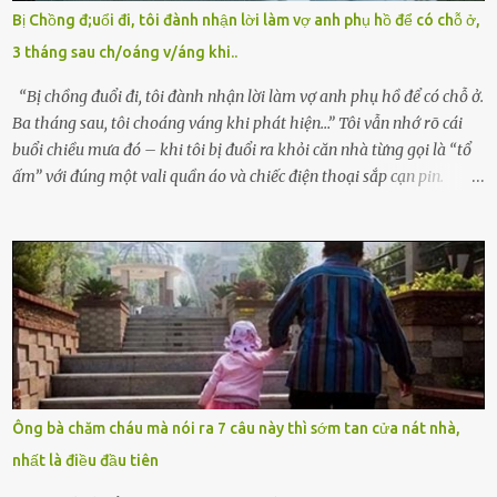
mê man sau sinh, hoàn toàn không hay biết chuyện gì xảy ra.
Bị Chồng đ;uổi đi, tôi đành nhận lời làm vợ anh phụ hồ để có chỗ ở,
Thiếu úy Nguyễn Thị Mai, một nữ cảnh sát công tác tại địa phương,
3 tháng sau ch/oáng v/áng khi..
tình cờ chứng kiến giây phút bé bị đưa đi trong lặng lẽ. Nét mặt đỏ
hỏn, bàn tay bé xíu co quắp, ...
“Bị chồng đuổi đi, tôi đành nhận lời làm vợ anh phụ hồ để có chỗ ở.
Ba tháng sau, tôi choáng váng khi phát hiện…” Tôi vẫn nhớ rõ cái
buổi chiều mưa đó – khi tôi bị đuổi ra khỏi căn nhà từng gọi là “tổ
ấm” với đúng một vali quần áo và chiếc điện thoại sắp cạn pin.
Chồng tôi – người từng thề thốt “một đời yêu em” – đã không chút
thương xót ném tôi ra đường sau khi tôi bị sảy thai lần thứ hai. “Tôi
cưới cô để có con. Không phải để nuôi một cái thân bất tài chỉ biết
khóc lóc,” anh ta gằn giọng, đẩy mạnh cánh cửa trước mặt tôi.
Tiếng cánh cửa đóng lại, vang lên như một bản án lạnh lùng. Tôi
đứng chết lặng giữa cơn mưa, không biết đi đâu, về đâu. Bố mẹ tôi
mất sớm. Tôi chẳng có anh chị em. Họ hàng cũng thưa thớt, chẳng
ai thân thiết đến mức có thể mở lòng cho tôi tá túc. Bạn bè? Ai cũng
bận rộn với gia đình riêng của họ. Tôi đã từng đặt cược cả thanh
Ông bà chăm cháu mà nói ra 7 câu này thì sớm tan cửa nát nhà,
xuân vào người chồng ấy – và giờ, tôi chỉ còn lại chính mình. Tôi lên
nhất là điều đầu tiên
chiếc xe buýt cuối ngày, trốn chạy khỏi thành phố và nỗi đau. Tôi v...