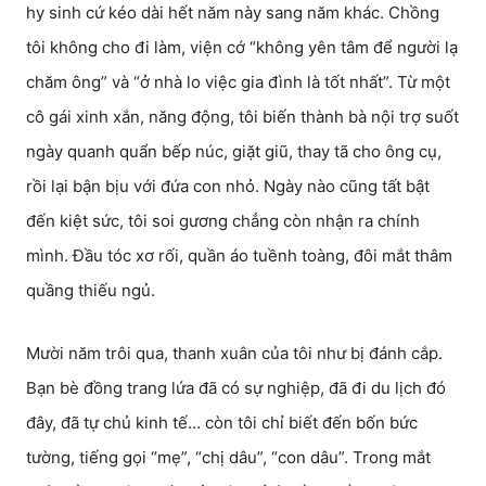
hy sinh cứ kéo dài hết năm này sang năm khác. Chồng
tôi không cho đi làm, viện cớ “không yên tâm để người lạ
chăm ông” và “ở nhà lo việc gia đình là tốt nhất”. Từ một
cô gái xinh xắn, năng động, tôi biến thành bà nội trợ suốt
ngày quanh quẩn bếp núc, giặt giũ, thay tã cho ông cụ,
rồi lại bận bịu với đứa con nhỏ. Ngày nào cũng tất bật
đến kiệt sức, tôi soi gương chẳng còn nhận ra chính
mình. Đầu tóc xơ rối, quần áo tuềnh toàng, đôi mắt thâm
quầng thiếu ngủ.
Mười năm trôi qua, thanh xuân của tôi như bị đánh cắp.
Bạn bè đồng trang lứa đã có sự nghiệp, đã đi du lịch đó
đây, đã tự chủ kinh tế… còn tôi chỉ biết đến bốn bức
tường, tiếng gọi “mẹ”, “chị dâu”, “con dâu”. Trong mắt