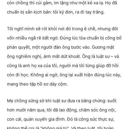
còn chồng thì cúi gằm, im lặng như một kẻ xa lạ. Họ đã
chuẩn bị sẵn kịch bản: tôi ký đơn, ra đi tay trắng.
Tôi nghĩ mình sẽ rời khỏi nơi đó trong ê chề, nhưng đời
vốn nhiều ngã rẽ bất ngờ. Đúng lúc tòa chuẩn bị công bố
phán quyết, một người đàn ông bước vào. Gương mặt
ông nghiêm nghị, ánh mắt dứt khoát. Ông là luật sư – và
cũng là anh họ xa của tôi, người mà tôi từng giúp đỡ hồi
còn đi học. Không ai ngờ, ông lại xuất hiện đúng lúc này,
mang theo tập hồ sơ dày cộm.
Mẹ chồng sững sờ khi luật sư đưa ra bằng chứng: suốt
hơn mười năm qua, tôi đã lao động, chăm sóc ông nội,
con cái, quán xuyến gia đình. Đó là công sức thực sự,
không thể coi là “không giá trị”. Và theo luật, tôi hoàn