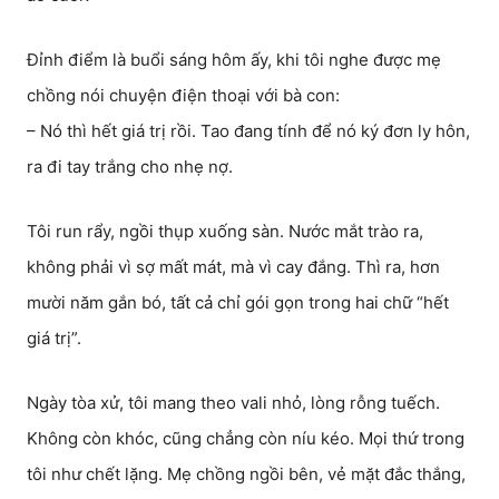
Đỉnh điểm là buổi sáng hôm ấy, khi tôi nghe được mẹ
chồng nói chuyện điện thoại với bà con:
– Nó thì hết giá trị rồi. Tao đang tính để nó ký đơn ly hôn,
ra đi tay trắng cho nhẹ nợ.
Tôi run rẩy, ngồi thụp xuống sàn. Nước mắt trào ra,
không phải vì sợ mất mát, mà vì cay đắng. Thì ra, hơn
mười năm gắn bó, tất cả chỉ gói gọn trong hai chữ “hết
giá trị”.
Ngày tòa xử, tôi mang theo vali nhỏ, lòng rỗng tuếch.
Không còn khóc, cũng chẳng còn níu kéo. Mọi thứ trong
tôi như chết lặng. Mẹ chồng ngồi bên, vẻ mặt đắc thắng,