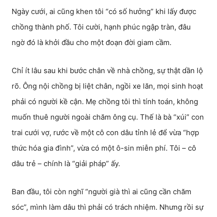
Ngày cưới, ai cũng khen tôi “có số hưởng” khi lấy được
chồng thành phố. Tôi cười, hạnh phúc ngập tràn, đâu
ngờ đó là khởi đầu cho một đoạn đời giam cầm.
Chỉ ít lâu sau khi bước chân về nhà chồng, sự thật dần lộ
rõ. Ông nội chồng bị liệt chân, ngồi xe lăn, mọi sinh hoạt
phải có người kề cận. Mẹ chồng tôi thì tính toán, không
muốn thuê người ngoài chăm ông cụ. Thế là bà “xúi” con
trai cưới vợ, rước về một cô con dâu tỉnh lẻ để vừa “hợp
thức hóa gia đình”, vừa có một ô-sin miễn phí. Tôi – cô
dâu trẻ – chính là “giải pháp” ấy.
Ban đầu, tôi còn nghĩ “người già thì ai cũng cần chăm
sóc”, mình làm dâu thì phải có trách nhiệm. Nhưng rồi sự