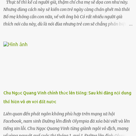
Thực tế thì kể cả người già, thậm chí cha mẹ sẽ dọa con như này.
Nhưng dùng cách này sẽ kiến con trẻ ngày càng chán ghét mà thôi
Bố mẹ không cần con nữa, về với ông bà Có rất nhiều người già
thích nói câu này, dù là nói đùa nhưng trẻ con sẽ chẳng phân biệt
được nên chúng sẽ cực kỳ buồn. Đôi khi con cái phải rời xa cha mẹ,
sống với người già, lúc này con rất buồn. Thế nên người lớn hãy
khuyên nhủ con thật cẩn thận. Nếu cháu không nghe lời, cảnh sát
sẽ bắt Thực tế thì kể cả người già, thậm chí cha mẹ sẽ dọa con như
này. Nhưng dùng cách này sẽ kiến con trẻ ngày càng chán ghét mà
thôi. Đôi khi con cái phải rời xa cha mẹ, sống với người già, lúc này
con rất buồn. (ảnh minh họa) Nếu một ngày nào đó một đứa trẻ
gặp nguy hiểm và cần được giúp đỡ nhưng không dám gọi cảnh sát
để được giúp đỡ thì có thể sẽ bỏ lỡ cơ hội và gặp nguy hiểm. Trẻ con
Chu Ngọc Quang Vinh chính thức lên tiếng: Sau khi đăng nội dung
có biết gì đâu Nhiều người cứ coi trẻ còn nhỏ nên dù có phạm sai
thể hiện vô ơn với đất nước
lầm, thì họ cũng không trách mắng. Nhưng nếu người lớn tuổi
không dạy con cẩn...
Liên quan đến phát ngôn không phù hợp trên mạng xã hội
Facebook, nam sinh Đường lên đỉnh Olympia đã xóa bài viết và lên
tiếng xin lỗi. Chu Ngọc Quang Vinh từng giành ngôi vô địch, mang
về vòng nguyệt quế cuộc thi tháng 1, quý I, Đường lên đỉnh Olympia.