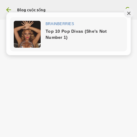
Chuyển đến nội dung chính
Blog cuộc sống