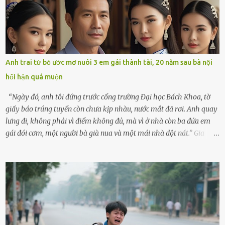
cùng cô con gái 8 tuổi tên Thảo. “Em ở nhà nghỉ ngơi nhé, anh đưa
con đi biển hai ngày, để nó được ngắm sóng, nghịch cát. Về chắc nó
sẽ kể cho em nghe cả tuần không hết chuyện.” – Ông Minh cười
hiền, vuốt tóc vợ. Bà Hạnh nhìn chồng và con gái ríu rít chuẩn bị mà
lòng cũng rộn ràng. Bà vốn ít có dịp đi xa vì còn bận buôn bán ở chợ,
Anh trai từ bỏ ước mơ nuôi 3 em gái thành tài, 20 năm sau bà nội
nên lần này cũng đành ở nhà. Thảo ôm chầm lấy mẹ trước khi đi:
hối hận quá muộn
“Con sẽ nhặt thật nhiều vỏ sò cho mẹ nhé!” Chiếc xe khách lăn
bánh rời khỏi bến...
“Ngày đó, anh tôi đứng trước cổng trường Đại học Bách Khoa, tờ
giấy báo trúng tuyển còn chưa kịp nhàu, nước mắt đã rơi. Anh quay
lưng đi, không phải vì điểm không đủ, mà vì ở nhà còn ba đứa em
gái đói cơm, một người bà già nua và một mái nhà dột nát.” Gia
đình anh Trí sống ở một xã nhỏ thuộc huyện Hương Sơn, Hà Tĩnh.
Mẹ mất sớm khi đứa út mới lên ba, cha thì bỏ đi biệt xứ từ đó không
có tin tức. Mọi gánh nặng đổ dồn lên đôi vai gầy guộc của bà nội –
cụ Nguyễn Thị Đào – và cậu con trai cả là Trí, lúc đó mới chỉ 17 tuổi.
Trí là học sinh giỏi toàn huyện, học lớp 12 nhưng đã biết làm ruộng,
làm thuê, biết đi cày thuê từ 4h sáng rồi lại tất tả về đi học. Người
trong làng thương lắm, bảo: “Thằng Trí học giỏi mà hiền, sau này