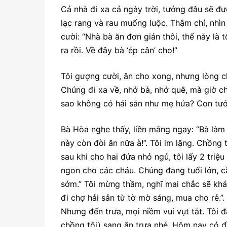
Cả nhà đi xa cả ngày trời, tưởng đâu sẽ 
lạc rang và rau muống luộc. Thậm chí, nhìn
cười: “Nhà bà ăn đơn giản thôi, thế này là
ra rồi. Về đây bà ‘ép cân’ cho!”
Tôi gượng cười, ăn cho xong, nhưng lòng ch
Chúng đi xa về, nhớ bà, nhớ quê, mà giờ chỉ
sao không có hải sản như mẹ hứa? Con tưở
Bà Hòa nghe thấy, liền mắng ngay: “Bà làm g
này còn đòi ăn nữa à!”. Tôi im lặng. Chồng 
sau khi cho hai đứa nhỏ ngủ, tôi lấy 2 tri
ngon cho các cháu. Chúng đang tuổi lớn, cầ
sớm.” Tôi mừng thầm, nghĩ mai chắc sẽ khá
đi chợ hải sản từ tờ mờ sáng, mua cho rẻ.”.
Nhưng đến trưa, mọi niềm vui vụt tắt. Tôi 
chồng tôi) sang ăn trưa nhé. Hôm nay có đ