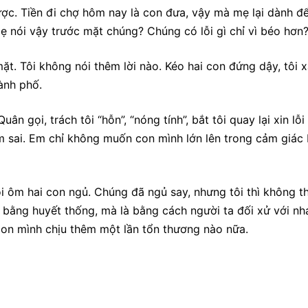
ược. Tiền đi chợ hôm nay là con đưa, vậy mà mẹ lại dành để
ẹ nói vậy trước mặt chúng? Chúng có lỗi gì chỉ vì béo hơn?
t. Tôi không nói thêm lời nào. Kéo hai con đứng dậy, tôi 
hành phố.
ân gọi, trách tôi “hỗn”, “nóng tính”, bắt tôi quay lại xin lỗi
 sai. Em chỉ không muốn con mình lớn lên trong cảm giác 
i ôm hai con ngủ. Chúng đã ngủ say, nhưng tôi thì không t
o bằng huyết thống, mà là bằng cách người ta đối xử với nh
ể con mình chịu thêm một lần tổn thương nào nữa.