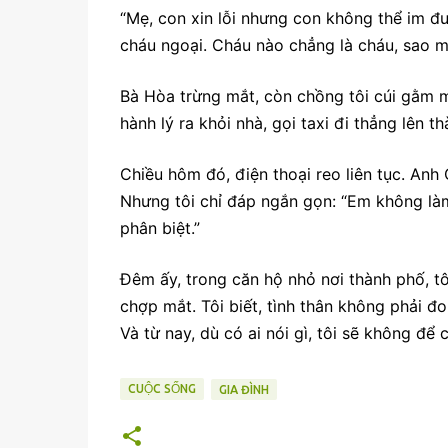
“Mẹ, con xin lỗi nhưng con không thể im đ
cháu ngoại. Cháu nào chẳng là cháu, sao m
Bà Hòa trừng mắt, còn chồng tôi cúi gằm mặ
hành lý ra khỏi nhà, gọi taxi đi thẳng lên t
Chiều hôm đó, điện thoại reo liên tục. Anh Qu
Nhưng tôi chỉ đáp ngắn gọn: “Em không làm
phân biệt.”
Đêm ấy, trong căn hộ nhỏ nơi thành phố, tô
chợp mắt. Tôi biết, tình thân không phải đ
Và từ nay, dù có ai nói gì, tôi sẽ không đ
CUỘC SỐNG
GIA ĐÌNH