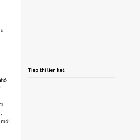
au
Tiep thi lien ket
nhỏ
”
ừa
,
 mới