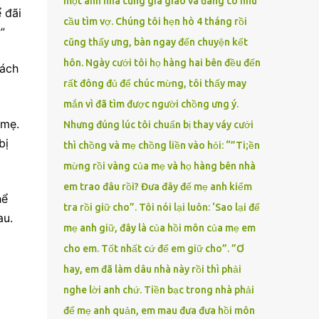
một anh nhà cũng gia giáo và đang có nhu
 đãi
cầu tìm vợ. Chúng tôi hẹn hò 4 tháng rồi
”
cũng thấy ưng, bàn ngay đến chuyện kết
hôn. Ngày cưới tôi họ hàng hai bên đều đến
xách
rất đông đủ để chúc mừng, tôi thấy may
mắn vì đã tìm được người chồng ưng ý.
 mẹ.
Nhưng đúng lúc tôi chuẩn bị thay váy cưới
bị
thì chồng và mẹ chồng liền vào hỏi: “”Ti;ền
mừng rồi vàng của mẹ và họ hàng bên nhà
em trao đâu rồi? Đưa đây để mẹ anh kiểm
hể
tra rồi giữ cho”. Tôi nói lại luôn: ‘Sao lại để
au.
mẹ anh giữ, đây là của hồi môn của mẹ em
cho em. Tốt nhất cứ để em giữ cho”. ”Ơ
hay, em đã làm dâu nhà này rồi thì phải
nghe lời anh chứ. Tiền bạc trong nhà phải
để mẹ anh quản, em mau đưa đưa hồi môn