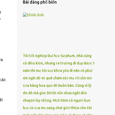
Bài đăng phổ biến
ư
y
Tôi tốt nghiệp Đại học Sư phạm, nhà cũng
ừa
có điều kiện, nhưng ra trường đi dạy được 1
năm thì mẹ tôi sức khỏe yếu đi nên cô phải
xin nghỉ để về quê chăm sóc mẹ rồi sẵn mở
các
cửa hàng hoa quả để buôn bán. Cũng vì lý
do đó mà gần 30 tôi vẫn chưa nghĩ đến
ặt
chuyện lấy chồng. Một hôm có người bạn
học cũ của mẹ sang chơi giới thiệu cho tôi