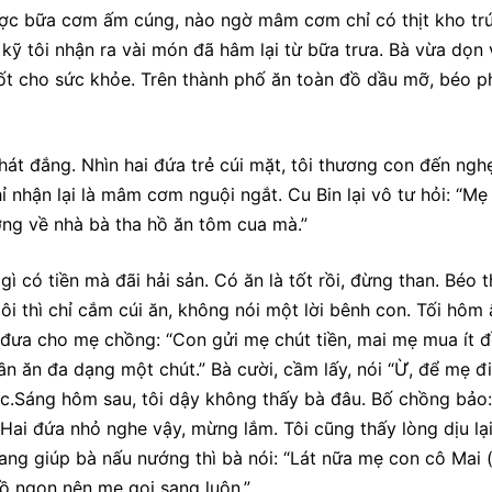
được bữa cơm ấm cúng, nào ngờ mâm cơm chỉ có thịt kho tr
 kỹ tôi nhận ra vài món đã hâm lại từ bữa trưa. Bà vừa dọn
 tốt cho sức khỏe. Trên thành phố ăn toàn đồ dầu mỡ, béo p
át đắng. Nhìn hai đứa trẻ cúi mặt, tôi thương con đến ngh
 nhận lại là mâm cơm nguội ngắt. Cu Bin lại vô tư hỏi: “Mẹ 
ng về nhà bà tha hồ ăn tôm cua mà.”
ì có tiền mà đãi hải sản. Có ăn là tốt rồi, đừng than. Béo t
tôi thì chỉ cắm cúi ăn, không nói một lời bênh con. Tối hôm 
ệu đưa cho mẹ chồng: “Con gửi mẹ chút tiền, mai mẹ mua ít 
n ăn đa dạng một chút.” Bà cười, cầm lấy, nói “Ừ, để mẹ đ
c.Sáng hôm sau, tôi dậy không thấy bà đâu. Bố chồng bảo:
 Hai đứa nhỏ nghe vậy, mừng lắm. Tôi cũng thấy lòng dịu lại
đang giúp bà nấu nướng thì bà nói: “Lát nữa mẹ con cô Mai
ồ ngon nên mẹ gọi sang luôn.”