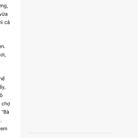
ứng,
 vừa
hì cả
ẹn.
ơi,
hế
ấy,
đồ
i chợ
 “Bà
.
 (em