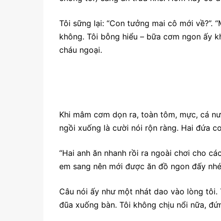
Tôi sững lại: “Con tưởng mai cô mới về?”. 
không. Tôi bỗng hiểu – bữa cơm ngon ấy kh
cháu ngoại.
Khi mâm cơm dọn ra, toàn tôm, mực, cá nư
ngồi xuống là cười nói rộn ràng. Hai đứa co
“Hai anh ăn nhanh rồi ra ngoài chơi cho cá
em sang nên mới được ăn đồ ngon đấy nhé, 
Câu nói ấy như một nhát dao vào lòng tôi. 
đũa xuống bàn. Tôi không chịu nổi nữa, đứ