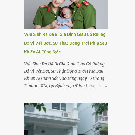
Vừa Sinh Ra Đã Bị Gia Đình Giàu Có Ruồng
Bỏ Vì Vết Bớt, Sự Thật Động Trời Phía Sau
Khiến Ai Cũng S;ốc
Vừa Sinh Ra Đã Bị Gia Đình Giàu Có Ruồng
Bỏ Vì Vết Bớt, Sự Thật Động Trời Phía Sau
Khiến Ai Cũng Sốc Vào sáng ngày 15 tháng
11 năm 2018, tại Bệnh viện Minh Long, tỉnh
Bình Dương, một bé gái sơ sinh cất tiếng
khóc chào đời. Nhưng thay vì được ôm vào
vòng tay ấm áp của gia đình, bé lại đối diện
với sự ruồng bỏ lạnh lùng. Đứa trẻ – với một
vết bớt đen trên má – bị gia đình ngoại hình
hoàn hảo, địa vị cao sang của ông Trần Quốc