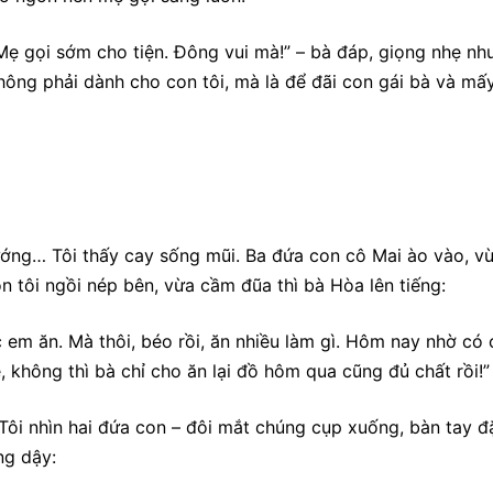
“Mẹ gọi sớm cho tiện. Đông vui mà!” – bà đáp, giọng nhẹ nh
ông phải dành cho con tôi, mà là để đãi con gái bà và mấ
ớng… Tôi thấy cay sống mũi. Ba đứa con cô Mai ào vào, v
n tôi ngồi nép bên, vừa cầm đũa thì bà Hòa lên tiếng:
c em ăn. Mà thôi, béo rồi, ăn nhiều làm gì. Hôm nay nhờ có 
không thì bà chỉ cho ăn lại đồ hôm qua cũng đủ chất rồi!”
Tôi nhìn hai đứa con – đôi mắt chúng cụp xuống, bàn tay đ
ng dậy: