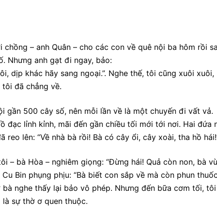
ới chồng – anh Quân – cho các con về quê nội ba hôm rồi s
. Nhưng anh gạt đi ngay, bảo:
ôi, dịp khác hãy sang ngoại.”. Nghe thế, tôi cũng xuôi xuôi,
 tôi đã chẳng về.
i gần 500 cây số, nên mỗi lần về là một chuyến đi vất vả.
đạc lỉnh kỉnh, mãi đến gần chiều tối mới tới nơi. Hai đứa 
reo lên: “Về nhà bà rồi! Bà có cây ổi, cây xoài, tha hồ hái!
ôi – bà Hòa – nghiêm giọng: “Đừng hái! Quả còn non, bà v
 Cu Bin phụng phịu: “Bà biết con sắp về mà còn phun thuốc
sợ bà nghe thấy lại bảo vô phép. Nhưng đến bữa cơm tối, tôi
 là sự thờ ơ quen thuộc.