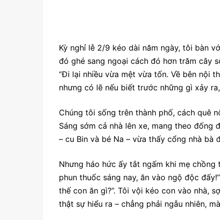
Kỳ nghỉ lễ 2/9 kéo dài năm ngày, tôi bàn v
đó ghé sang ngoại cách đó hơn trăm cây số
“Đi lại nhiều vừa mệt vừa tốn. Về bên nội th
nhưng có lẽ nếu biết trước những gì xảy ra,
Chúng tôi sống trên thành phố, cách quê nộ
Sáng sớm cả nhà lên xe, mang theo đống đồ 
– cu Bin và bé Na – vừa thấy cổng nhà bà đã 
Nhưng háo hức ấy tắt ngấm khi mẹ chồng t
phun thuốc sáng nay, ăn vào ngộ độc đấy!”
thế con ăn gì?”. Tôi vội kéo con vào nhà, 
thật sự hiểu ra – chẳng phải ngẫu nhiên, mà