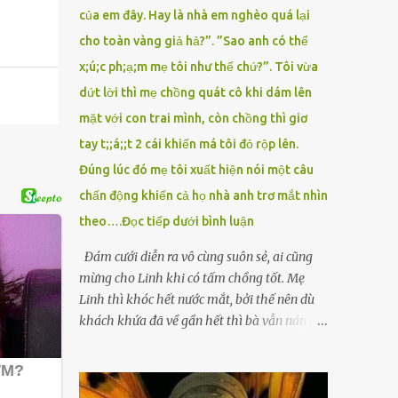
của em đây. Hay là nhà em nghèo quá lại
cho toàn vàng giả hả?”. ”Sao anh có thể
x;ú;c ph;ạ;m mẹ tôi như thế chứ?”. Tôi vừa
dứt lời thì mẹ chồng quát cô khi dám lên
mặt với con trai mình, còn chồng thì giơ
tay t;;á;;t 2 cái khiến má tôi đỏ rộp lên.
Đúng lúc đó mẹ tôi xuất hiện nói một câu
chấn động khiến cả họ nhà anh trơ mắt nhìn
theo….Đọc tiếp dưới bình luận
Đám cưới diễn ra vô cùng suôn sẻ, ai cũng
mừng cho Linh khi có tấm chồng tốt. Mẹ
Linh thì khóc hết nước mắt, bởi thế nên dù
khách khứa đã về gần hết thì bà vẫn nán lại
ở với con gái thêm chút nữa. Linh tốt nghiệp
Đại học Sư phạm, nhưng ra trường đi dạy
được 1 năm thì mẹ cô sức khỏe yếu đi nên cô