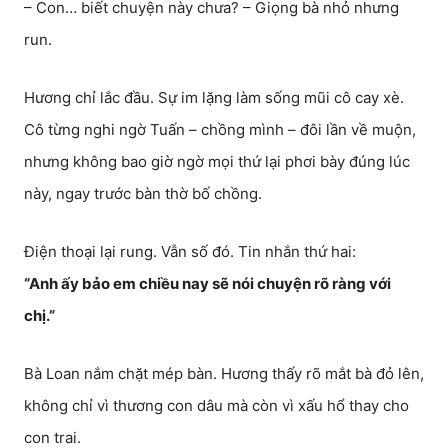
– Con… biết chuyện này chưa? – Giọng bà nhỏ nhưng
run.
Hương chỉ lắc đầu. Sự im lặng làm sống mũi cô cay xè.
Cô từng nghi ngờ Tuấn – chồng mình – đôi lần về muộn,
nhưng không bao giờ ngờ mọi thứ lại phơi bày đúng lúc
này, ngay trước bàn thờ bố chồng.
Điện thoại lại rung. Vẫn số đó. Tin nhắn thứ hai:
“Anh ấy bảo em chiều nay sẽ nói chuyện rõ ràng với
chị.”
Bà Loan nắm chặt mép bàn. Hương thấy rõ mắt bà đỏ lên,
không chỉ vì thương con dâu mà còn vì xấu hổ thay cho
con trai.