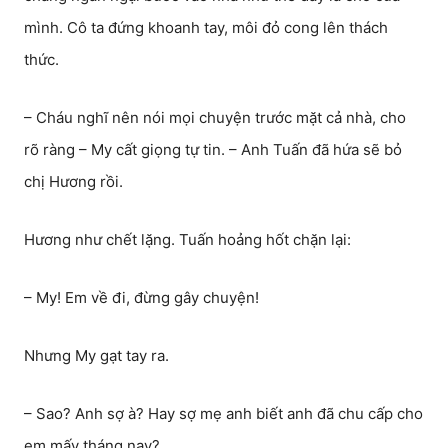
mình. Cô ta đứng khoanh tay, môi đỏ cong lên thách
thức.
– Cháu nghĩ nên nói mọi chuyện trước mặt cả nhà, cho
rõ ràng – My cất giọng tự tin. – Anh Tuấn đã hứa sẽ bỏ
chị Hương rồi.
Hương như chết lặng. Tuấn hoảng hốt chặn lại:
– My! Em về đi, đừng gây chuyện!
Nhưng My gạt tay ra.
– Sao? Anh sợ à? Hay sợ mẹ anh biết anh đã chu cấp cho
em mấy tháng nay?