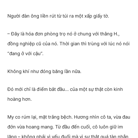
Người đàn ông liền rút từ túi ra một xấp giấy tờ.
– Đây là hóa đơn phòng trọ nó ở chung với thằng H.,
đồng nghiệp cũ của nó. Thời gian thì trùng với lúc nó nói
“đang ở với cậu”.
Không khí như đóng băng lần nữa.
Đó mới chỉ là điểm bắt đầu… của một sự thật còn kinh
hoàng hơn.
My co rúm lại, mặt trắng bệch. Hương nhìn cô ta, vừa đau
đớn vừa hoang mang. Từ đầu đến cuối, cô luôn giữ im
lặng – không phải vì yếu đuối mà vì sự thật quá tàn nhẫn