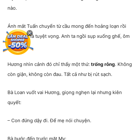
nào.
Ánh mắt Tuấn chuyển từ cầu mong đến hoảng loạn rồi
cuối cùng là tuyệt vọng. Anh ta ngồi sụp xuống ghế, ôm
đầu.
Hương nhìn cảnh đó chỉ thấy một thứ:
trống rỗng
. Không
còn giận, không còn đau. Tất cả như bị rút sạch.
Bà Loan vuốt vai Hương, giọng nghẹn lại nhưng kiên
quyết:
– Con đứng dậy đi. Để mẹ nói chuyện.
Bà bước đến trước mặt My: