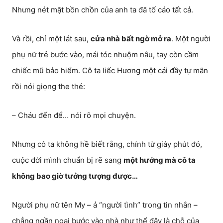
Nhưng nét mặt bồn chồn của anh ta đã tố cáo tất cả.
Và rồi, chỉ một lát sau,
cửa nhà bất ngờ mở ra
. Một người
phụ nữ trẻ bước vào, mái tóc nhuộm nâu, tay còn cầm
chiếc mũ bảo hiểm. Cô ta liếc Hương một cái đầy tự mãn
rồi nói giọng the thé:
– Cháu đến để… nói rõ mọi chuyện.
Nhưng cô ta không hề biết rằng, chính từ giây phút đó,
cuộc đời mình chuẩn bị rẽ sang
một hướng mà cô ta
không bao giờ tưởng tượng được…
Người phụ nữ tên My – ả “người tình” trong tin nhắn –
chẳng ngần ngại bước vào nhà như thể đây là chỗ của