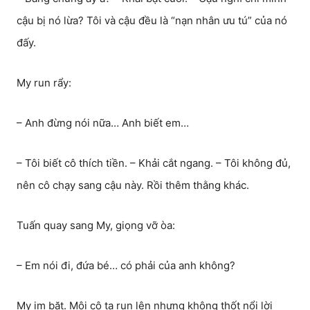
cậu bị nó lừa? Tôi và cậu đều là “nạn nhân ưu tú” của nó
đấy.
My run rẩy:
– Anh đừng nói nữa… Anh biết em…
– Tôi biết cô thích tiền. – Khải cắt ngang. – Tôi không đủ,
nên cô chạy sang cậu này. Rồi thêm thằng khác.
Tuấn quay sang My, giọng vỡ òa:
– Em nói đi, đứa bé… có phải của anh không?
My im bặt. Môi cô ta run lên nhưng không thốt nổi lời