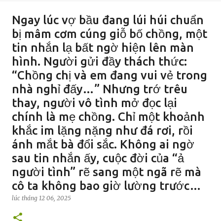
Ngay lúc vợ bầu đang lúi húi chuẩn
bị mâm cơm cúng giỗ bố chồng, một
tin nhắn lạ bất ngờ hiện lên màn
hình. Người gửi đầy thách thức:
“Chồng chị và em đang vui vẻ trong
nhà nghỉ đấy…” Nhưng trớ trêu
thay, người vô tình mở đọc lại
chính là mẹ chồng. Chỉ một khoảnh
khắc im lặng nặng như đá rơi, rồi
ánh mắt bà đổi sắc. Không ai ngờ
sau tin nhắn ấy, cuộc đời của “ả
người tình” rẽ sang một ngã rẽ mà
cô ta không bao giờ lường trước…
lúc
tháng 12 06, 2025