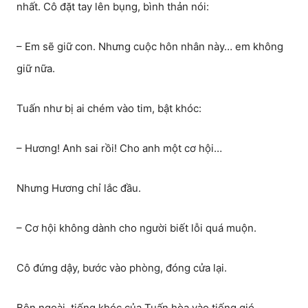
nhất. Cô đặt tay lên bụng, bình thản nói:
– Em sẽ giữ con. Nhưng cuộc hôn nhân này… em không
giữ nữa.
Tuấn như bị ai chém vào tim, bật khóc:
– Hương! Anh sai rồi! Cho anh một cơ hội…
Nhưng Hương chỉ lắc đầu.
– Cơ hội không dành cho người biết lỗi quá muộn.
Cô đứng dậy, bước vào phòng, đóng cửa lại.
Bên ngoài, tiếng khóc của Tuấn hòa vào tiếng gió.