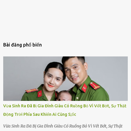
Bài đăng phổ biến
Vừa Sinh Ra Đã Bị Gia Đình Giàu Có Ruồng Bỏ Vì Vết Bớt, Sự Thật
Động Trời Phía Sau Khiến Ai Cũng S;ốc
Vừa Sinh Ra Đã Bị Gia Đình Giàu Có Ruồng Bỏ Vì Vết Bớt, Sự Thật