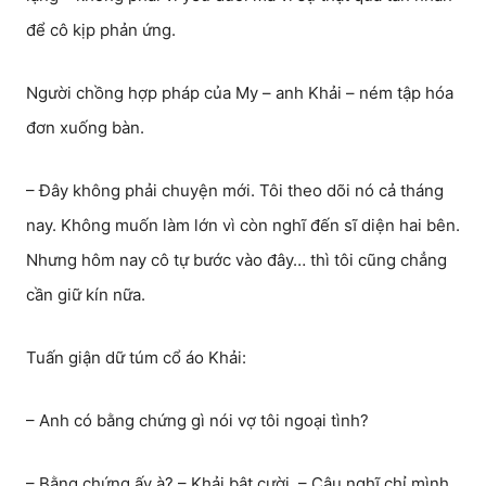
để cô kịp phản ứng.
Người chồng hợp pháp của My – anh Khải – ném tập hóa
đơn xuống bàn.
– Đây không phải chuyện mới. Tôi theo dõi nó cả tháng
nay. Không muốn làm lớn vì còn nghĩ đến sĩ diện hai bên.
Nhưng hôm nay cô tự bước vào đây… thì tôi cũng chẳng
cần giữ kín nữa.
Tuấn giận dữ túm cổ áo Khải:
– Anh có bằng chứng gì nói vợ tôi ngoại tình?
– Bằng chứng ấy à? – Khải bật cười. – Cậu nghĩ chỉ mình