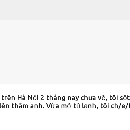
Chuyển đến nội dung chính
rên Hà Nội 2 tháng nay chưa về, tôi sốt
lên thăm anh. Vừa mở tủ lạnh, tôi ch/e/