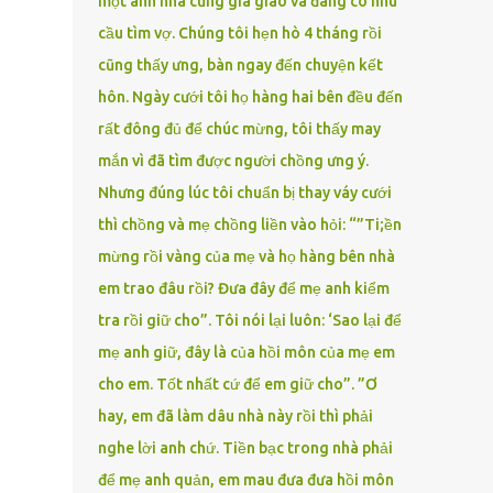
một anh nhà cũng gia giáo và đang có nhu
cầu tìm vợ. Chúng tôi hẹn hò 4 tháng rồi
cũng thấy ưng, bàn ngay đến chuyện kết
hôn. Ngày cưới tôi họ hàng hai bên đều đến
rất đông đủ để chúc mừng, tôi thấy may
mắn vì đã tìm được người chồng ưng ý.
Nhưng đúng lúc tôi chuẩn bị thay váy cưới
thì chồng và mẹ chồng liền vào hỏi: “”Ti;ền
mừng rồi vàng của mẹ và họ hàng bên nhà
em trao đâu rồi? Đưa đây để mẹ anh kiểm
tra rồi giữ cho”. Tôi nói lại luôn: ‘Sao lại để
mẹ anh giữ, đây là của hồi môn của mẹ em
cho em. Tốt nhất cứ để em giữ cho”. ”Ơ
hay, em đã làm dâu nhà này rồi thì phải
nghe lời anh chứ. Tiền bạc trong nhà phải
để mẹ anh quản, em mau đưa đưa hồi môn