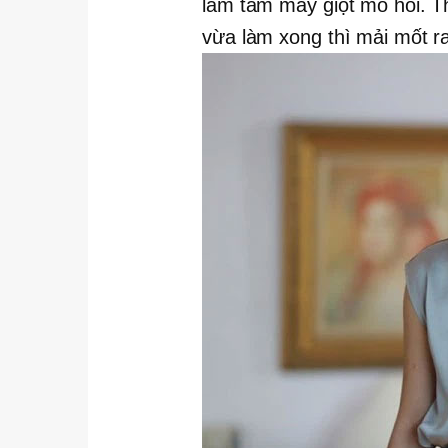
lấm tấm mấy giọt mồ hôi. Th
vừa làm xong thì mải mốt r