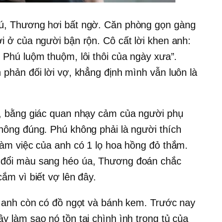
ú, Thương hơi bất ngờ. Căn phòng gọn gàng
i ở của người bận rộn. Cô cất lời khen anh:
 Phú luộm thuộm, lôi thôi của ngày xưa”.
phản đối lời vợ, khẳng định mình vẫn luôn là
t, bằng giác quan nhạy cảm của người phụ
hông đúng. Phú không phải là người thích
làm việc của anh có 1 lọ hoa hồng đỏ thắm.
 đổi màu sang héo úa, Thương đoán chắc
ắm vì biết vợ lên đây.
a anh còn có đồ ngọt và bánh kem. Trước nay
 làm sao nó tồn tại chình ình trong tủ của