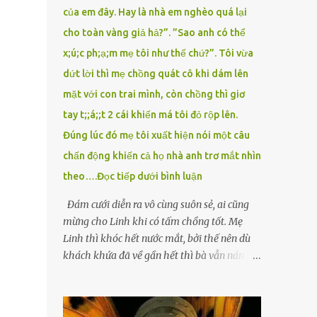
của em đây. Hay là nhà em nghèo quá lại
cho toàn vàng giả hả?”. ”Sao anh có thể
x;ú;c ph;ạ;m mẹ tôi như thế chứ?”. Tôi vừa
dứt lời thì mẹ chồng quát cô khi dám lên
mặt với con trai mình, còn chồng thì giơ
tay t;;á;;t 2 cái khiến má tôi đỏ rộp lên.
Đúng lúc đó mẹ tôi xuất hiện nói một câu
chấn động khiến cả họ nhà anh trơ mắt nhìn
theo….Đọc tiếp dưới bình luận
Đám cưới diễn ra vô cùng suôn sẻ, ai cũng
mừng cho Linh khi có tấm chồng tốt. Mẹ
Linh thì khóc hết nước mắt, bởi thế nên dù
khách khứa đã về gần hết thì bà vẫn nán lại
ở với con gái thêm chút nữa. Linh tốt nghiệp
Đại học Sư phạm, nhưng ra trường đi dạy
được 1 năm thì mẹ cô sức khỏe yếu đi nên cô