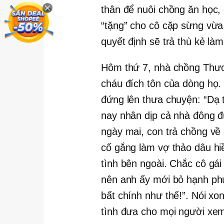
thân để nuôi chồng ăn học,
“tặng” cho cô cặp sừng vừa
quyết định sẽ trả thù kẻ là
Hôm thứ 7, nhà chồng Thươ
cháu đích tôn của dòng họ
đứng lên thưa chuyện: “Dạ
nay nhân dịp cả nhà đông đủ
ngày mai, con trả chồng về
cố gắng làm vợ thảo dâu hi
tình bên ngoài. Chắc cô gái
nên anh ấy mới bỏ hạnh ph
bất chính như thế!”. Nói xo
tình đưa cho mọi người xe