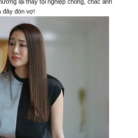
ương lại thấy tội nghiệp chồng, chắc anh
a đây đón vợ!