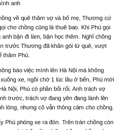
 mình anh
chồng về quê thăm vợ và bố mẹ, Thương cứ
ọi cho chồng cũng là thuê bao. Khi Phú gọi
ằng anh bận đi làm, bận học thêm. Nghĩ chồng
ần trước Thương đã khăn gói từ quê, vượt
ể thăm Phú.
hông báo việc mình lên Hà Nội mà không
xuống xe, ngồi chờ 1 lúc lâu ở bến, Phú mới
 Hà Nội, Phú có phần bối rối. Anh trách vợ
nh trước, trách vợ đang yên đang lành lên
nh lòng, nhưng cô vẫn thông cảm cho chồng.
ấy Phú phóng xe ra đón. Trên trán chồng còn