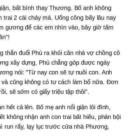
giận, bất bình thay Thương. Bố anh không
on trai 2 cái cháy má. Uổng công bấy lâu nay
ấm gương để các em nhìn vào, bây giờ tấm
ần”!
 thắn đuổi Phú ra khỏi căn nhà vợ chồng cô
ơng xây dựng, Phú chẳng góp được ngày
ương nói: ”Từ nay con sẽ tự nuôi con. Anh
 và cũng không có tư cách làm bố nữa. Đơn
ồi, sẽ sớm có giấy triệu tập thôi”.
 hết cả lên. Bố mẹ anh nổi giận lôi đình,
ết không nhận anh con trai bất hiếu, phản bội
ì run rẩy, lạy lục trước cửa nhà Phương,