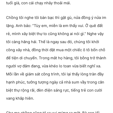
tuổi già, con cái chạy nhảy thoải mái.
Chồng tôi nghe tôi bàn bạc thì gật gù, nửa đồng ý nửa im
lặng. Anh bảo: “Tùy em, miễn là em thấy vui. Ở quê đất
rẻ, mình xây biệt thự to cũng không ai nói gì.” Nghe vậy
tôi càng hăng hái. Thế là ngay sau đó, chúng tôi khởi
công xây nhà, đồng thời đặt mua một chiếc ô tô bốn chỗ
để tiện di chuyển. Trong mắt họ hàng, tôi bỗng trở thành
người vợ đảm đang, vừa khéo lo toan vừa biết nghĩ xa.
Mỗi lần về giám sát công trình, tôi lại thấy lòng tràn đầy
hạnh phúc, tưởng tượng ngày cả nhà sum vầy trong căn
biệt thự rộng rãi, đèn điện sáng rực, tiếng trẻ con cười
vang khắp hiên.
Cha mẹ chồng cũng tỏ ra vui mừng ra mặt. Bà con lối