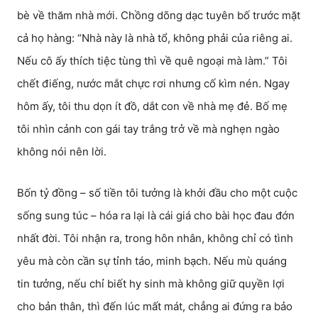
bè về thăm nhà mới. Chồng dõng dạc tuyên bố trước mặt
cả họ hàng: “Nhà này là nhà tổ, không phải của riêng ai.
Nếu cô ấy thích tiệc tùng thì về quê ngoại mà làm.” Tôi
chết điếng, nước mắt chực rơi nhưng cố kìm nén. Ngay
hôm ấy, tôi thu dọn ít đồ, dắt con về nhà mẹ đẻ. Bố mẹ
tôi nhìn cảnh con gái tay trắng trở về mà nghẹn ngào
không nói nên lời.
Bốn tỷ đồng – số tiền tôi tưởng là khởi đầu cho một cuộc
sống sung túc – hóa ra lại là cái giá cho bài học đau đớn
nhất đời. Tôi nhận ra, trong hôn nhân, không chỉ có tình
yêu mà còn cần sự tỉnh táo, minh bạch. Nếu mù quáng
tin tưởng, nếu chỉ biết hy sinh mà không giữ quyền lợi
cho bản thân, thì đến lúc mất mát, chẳng ai đứng ra bảo