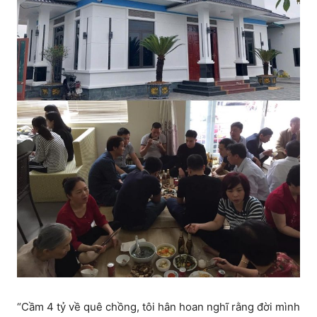
“Cầm 4 tỷ về quê chồng, tôi hân hoan nghĩ rằng đời mình