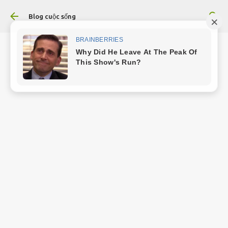
Chuyển đến nội dung chính
Blog cuộc sống