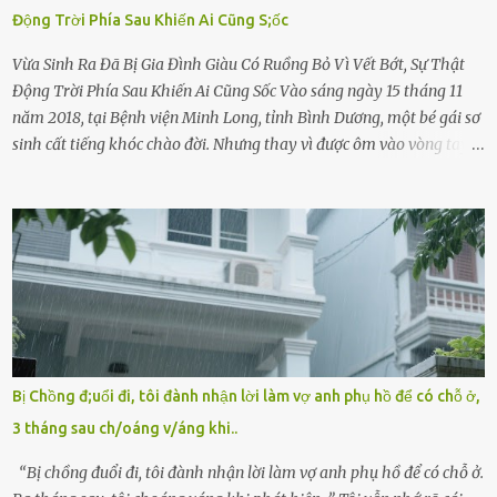
Động Trời Phía Sau Khiến Ai Cũng S;ốc
Vừa Sinh Ra Đã Bị Gia Đình Giàu Có Ruồng Bỏ Vì Vết Bớt, Sự Thật
Động Trời Phía Sau Khiến Ai Cũng Sốc Vào sáng ngày 15 tháng 11
năm 2018, tại Bệnh viện Minh Long, tỉnh Bình Dương, một bé gái sơ
sinh cất tiếng khóc chào đời. Nhưng thay vì được ôm vào vòng tay
ấm áp của gia đình, bé lại đối diện với sự ruồng bỏ lạnh lùng. Đứa
trẻ – với một vết bớt đen trên má – bị gia đình ngoại hình hoàn
hảo, địa vị cao sang của ông Trần Quốc Tùng xem như điềm gở. Ông
Tùng, một doanh nhân quyền lực có tiếng ở Bình Dương, cùng vợ là
bà Đỗ Thị Nga, lập tức ra quyết định nhẫn tâm: bỏ lại đứa trẻ. Họ
viện cớ “không đủ khả năng nuôi dưỡng” và ký vào giấy từ chối
quyền giám hộ, yêu cầu bệnh viện xử lý bé như một trường hợp bị
bỏ rơi. Trong khi ấy, con gái ruột của họ – Trần Lệ Mi – vẫn đang
mê man sau sinh, hoàn toàn không hay biết chuyện gì xảy ra.
Bị Chồng đ;uổi đi, tôi đành nhận lời làm vợ anh phụ hồ để có chỗ ở,
Thiếu úy Nguyễn Thị Mai, một nữ cảnh sát công tác tại địa phương,
3 tháng sau ch/oáng v/áng khi..
tình cờ chứng kiến giây phút bé bị đưa đi trong lặng lẽ. Nét mặt đỏ
hỏn, bàn tay bé xíu co quắp, ...
“Bị chồng đuổi đi, tôi đành nhận lời làm vợ anh phụ hồ để có chỗ ở.