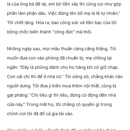
là của ông bà để lại, em bỏ tiền xây thì cũng coi như góp
phần làm phận dâu. Việc đứng tên bố mẹ là lẽ tự nhiên.”
Tôi chết lặng. Hóa ra, bao công sức và tiền bạc của tôi
bỗng chốc biến thành “công đức” mà thôi.
Những ngày sau, mọi mâu thuẫn càng căng thẳng. Tôi
muốn đưa con vào phòng đã chuẩn bị, mẹ chồng lại
ngăn: “Đây là phòng dành cho họ hàng khi có giỗ chạp.
Con cái chị thì để ở nhà cũ.” Tôi sững sờ, chẳng khác nào
người dưng. Tôi đưa ý kiến mua thêm nội thất, cũng bị
gạt phăng: “Chị tiêu gì thì tiêu, đừng có động đến nhà
cửa này.” Trong mắt họ, tôi chẳng có quyền gì trong
chính nơi tôi đã đổ cả gia tài vào.