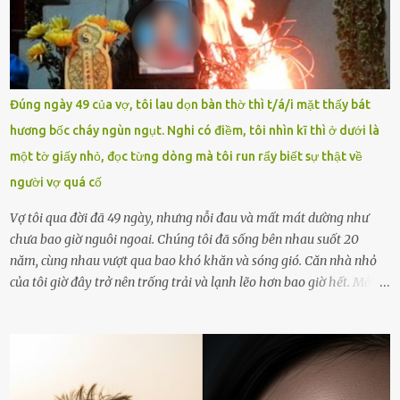
khoản Chu Vinh là của học sinh Chu Ngọc Quang Vinh, lớp 12 Anh
của nhà trường. Nam sinh này từng giành ngôi vô địch, mang về
vòng nguyệt quế cuộc thi tháng 1, quý I, Đường lên đỉnh Olympia
năm thứ 24. Quá trình giáo dục, học sinh Chu Ngọc Quang Vinh đã
nhận thức được nội dung bài viết của bản thân trên mạng xã hội
Đúng ngày 49 của vợ, tôi lau dọn bàn thờ thì t/á/i mặt thấy bát
ngày 1.9 là chưa phù hợp nên đã chủ động gỡ bài viết và đăng bài
hương bốc cháy ngùn ngụt. Nghi có điềm, tôi nhìn kĩ thì ở dưới là
xin lỗi trên trang Facebook cá nhân. Chu Ngọc Quang Vinh làm việc
một tờ giấy nhỏ, đọc từng dòng mà tôi run rẩy biết sự thật về
với cơ quan chức năng. Ảnh: Đơn vị cung...
người vợ quá cố
Vợ tôi qua đời đã 49 ngày, nhưng nỗi đau và mất mát dường như
chưa bao giờ nguôi ngoai. Chúng tôi đã sống bên nhau suốt 20
năm, cùng nhau vượt qua bao khó khăn và sóng gió. Căn nhà nhỏ
của tôi giờ đây trở nên trống trải và lạnh lẽo hơn bao giờ hết. Mỗi
góc trong nhà đều gợi nhớ về hình bóng của cô ấy – người phụ nữ
mà tôi đã yêu thương và chia sẻ cả cuộc đời. Ngày vợ mất, tôi như
rơi vào khoảng trống vô tận, chẳng còn muốn làm gì ngoài việc
ngồi lặng lẽ nhớ về cô ấy. Nhưng cuộc sống không cho phép tôi mãi
chìm đắm trong đau khổ. Họ hàng, bạn bè và những người thân