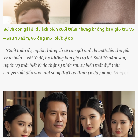
thiết đã đến bên, giúp tôi tổ chức tang lễ chu toàn. Và hôm nay là
ngày giỗ đầu tiên của vợ, 49 ngày sau khi cô ấy rời xa tôi mãi
mãi.Buổi sáng hôm đó, sau khi cúng cơm xong, tôi quyết định lên
sắp xếp lại bàn thờ vợ. Mọi thứ vẫn như mọi ngày, nhưng có điều gì
Bố và con gái đi du lịch biển cuối tuần nhưng không bao giờ trở về
đó kỳ lạ mà tôi không thể giải thích được. Trong khoảnh khắc tôi
– Sau 10 năm, vợ ông mới biết lý do
cúi xuống lau chùi bát hương, một luồng gió lạ thoáng qua, khiến
tôi giật mình. Và rồi, một chuyện kinh...
“Cuối tuần ấy, người chồng và cô con gái nhỏ đã bước lên chuyến
xe ra biển – rồi từ đó, họ không bao giờ trở lại. Suốt 10 năm sau,
người vợ mới biết lý do thật sự phía sau sự biến mất ấy.” Câu
chuyện bắt đầu vào một sáng thứ bảy tháng 6 đầy nắng. Làng quê
ven sông rộn ràng với tiếng gà gáy, tiếng trẻ con gọi nhau ra đồng
bắt cào cào. Ngôi nhà nhỏ của ông Minh và bà Hạnh cũng rộn ràng
không kém. Ông Minh, vốn là một người đàn ông điềm đạm, ít nói,
hôm ấy lại đặc biệt vui vẻ. Ông chuẩn bị hành lý cho chuyến đi biển
cùng cô con gái 8 tuổi tên Thảo. “Em ở nhà nghỉ ngơi nhé, anh đưa
con đi biển hai ngày, để nó được ngắm sóng, nghịch cát. Về chắc nó
sẽ kể cho em nghe cả tuần không hết chuyện.” – Ông Minh cười
hiền, vuốt tóc vợ. Bà Hạnh nhìn chồng và con gái ríu rít chuẩn bị mà