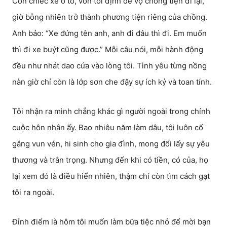
Còn chiếc xe ô tô, vốn tôi định để vợ chồng tiện đi lại,
giờ bỗng nhiên trở thành phương tiện riêng của chồng.
Anh bảo: “Xe đứng tên anh, anh đi đâu thì đi. Em muốn
thì đi xe buýt cũng được.” Mỗi câu nói, mỗi hành động
đều như nhát dao cứa vào lòng tôi. Tình yêu từng nồng
nàn giờ chỉ còn là lớp sơn che đậy sự ích kỷ và toan tính.
Tôi nhận ra mình chẳng khác gì người ngoài trong chính
cuộc hôn nhân ấy. Bao nhiêu năm làm dâu, tôi luôn cố
gắng vun vén, hi sinh cho gia đình, mong đổi lấy sự yêu
thương và trân trọng. Nhưng đến khi có tiền, có của, họ
lại xem đó là điều hiển nhiên, thậm chí còn tìm cách gạt
tôi ra ngoài.
Đỉnh điểm là hôm tôi muốn làm bữa tiệc nhỏ để mời bạn