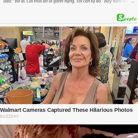
đầu: “Bỏ đi. Cái thai đó là gánh nặng. Tôi cần tự do.” Bảy năm sau,
cô quay trở về, không chỉ với một đứa con trai – mà là hai, và một
kế hoạch được chuẩn bị kỹ lưỡng để người đàn ông phản bội ấy
phải trả giá … Hà Nội, mùa thu năm 2018, cái lạnh len lỏi qua từng
khe cửa gỗ cũ kỹ. Trong một căn biệt thự sang trọng ở phố Tây Hồ,
Ngọc Anh ngồi lặng lẽ trên ghế sofa, tay đặt lên bụng – nơi hai sinh
linh bé bỏng đang lớn dần từng ngày. Cô chưa bao giờ nghĩ mình sẽ
phải sống trong sợ hãi khi mang thai, đặc biệt là sợ… chính chồng
mình. Trí – người chồng mà cô từng yêu đến mù quáng, đã không
còn là người đàn ông của ngày đầu. Thành đạt, quyền lực, nhưng
cũng dối trá và lạnh lùng. Gần đây, anh hay về muộn, thậm chí có
đêm không về. Và rồi, trong một bữa cơm tối vắng lặng, Trí ném
xuống bàn ly n...