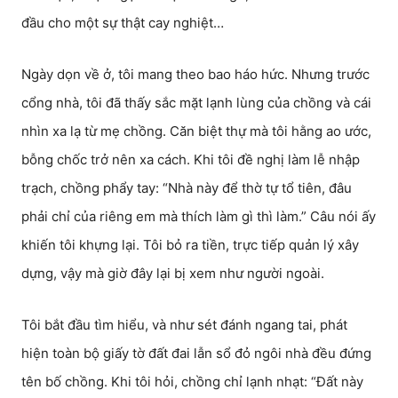
đầu cho một sự thật cay nghiệt…
Ngày dọn về ở, tôi mang theo bao háo hức. Nhưng trước
cổng nhà, tôi đã thấy sắc mặt lạnh lùng của chồng và cái
nhìn xa lạ từ mẹ chồng. Căn biệt thự mà tôi hằng ao ước,
bỗng chốc trở nên xa cách. Khi tôi đề nghị làm lễ nhập
trạch, chồng phẩy tay: “Nhà này để thờ tự tổ tiên, đâu
phải chỉ của riêng em mà thích làm gì thì làm.” Câu nói ấy
khiến tôi khựng lại. Tôi bỏ ra tiền, trực tiếp quản lý xây
dựng, vậy mà giờ đây lại bị xem như người ngoài.
Tôi bắt đầu tìm hiểu, và như sét đánh ngang tai, phát
hiện toàn bộ giấy tờ đất đai lẫn sổ đỏ ngôi nhà đều đứng
tên bố chồng. Khi tôi hỏi, chồng chỉ lạnh nhạt: “Đất này