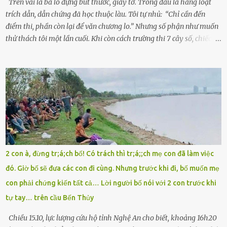
Trên vai là ba lô đựng bút thước, giấy tờ. Trong đầu là hàng loạt
trích dẫn, dẫn chứng đã học thuộc làu. Tôi tự nhủ: “Chỉ cần đến
điểm thi, phần còn lại để văn chương lo.” Nhưng số phận như muốn
thử thách tôi một lần cuối. Khi còn cách trường thi 7 cây số, chiếc xe
máy cà tàng của tôi đột nhiên chết máy giữa đường. Tôi luống
cuống đề lại, đạp liên tục, mở cốp, lay ổ điện… nhưng vô ích. Rồi tôi
sực nhớ – điện thoại đang sạc, sáng nay quên mang theo! Giữa con
đường thưa thớt người qua lại, tôi hoảng loạn vẫy tay xin đi nhờ. –
Chú ơi, cháu đi thi, xe hỏng rồi! Làm ơn cho cháu đi nhờ với! – Cô ơi,
giúp cháu với, cháu không có điện thoại… Người thì lắc đầu. Người
thì tăng ga tránh xa như né một kẻ lừa đảo. Tôi gào lên giữa đường
như một kẻ mất trí. Vô ích. 6h10. Còn hơn 30 phút nữa. Trong đầu
tôi chỉ có một lựa chọn duy nhất: chạy. Tôi quăng xe vào vệ đường,
2 con à, đừng tr;á;ch bố! Có trách thì tr;á;;ch mẹ con đã làm việc
rút tờ giấy báo dự thi nhét túi áo, đeo ba lô và chạy . Chạy miết.
đó. Giờ bố sẽ đưa các con đi cùng. Nhưng trước khi đi, bố muốn mẹ
Chạy không ngừng. Qua ngã...
con phải chứng kiến tất cả… Lời người bố nói với 2 con trước khi
tự tay… trên cầu Bến Thủy
Chiều 15.10, lực lượng cứu hộ tỉnh Nghệ An cho biết, khoảng 16h20