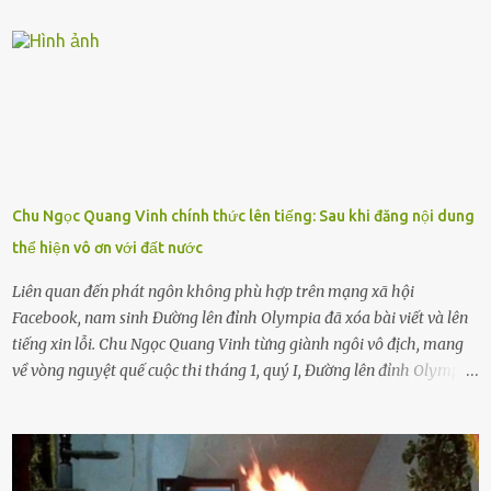
sống với người già, lúc này con rất buồn. Thế nên người lớn hãy
khuyên nhủ con thật cẩn thận. Nếu cháu không nghe lời, cảnh sát
sẽ bắt Thực tế thì kể cả người già, thậm chí cha mẹ sẽ dọa con như
này. Nhưng dùng cách này sẽ kiến con trẻ ngày càng chán ghét mà
thôi. Đôi khi con cái phải rời xa cha mẹ, sống với người già, lúc này
con rất buồn. (ảnh minh họa) Nếu một ngày nào đó một đứa trẻ
gặp nguy hiểm và cần được giúp đỡ nhưng không dám gọi cảnh sát
để được giúp đỡ thì có thể sẽ bỏ lỡ cơ hội và gặp nguy hiểm. Trẻ con
Chu Ngọc Quang Vinh chính thức lên tiếng: Sau khi đăng nội dung
có biết gì đâu Nhiều người cứ coi trẻ còn nhỏ nên dù có phạm sai
thể hiện vô ơn với đất nước
lầm, thì họ cũng không trách mắng. Nhưng nếu người lớn tuổi
không dạy con cẩn...
Liên quan đến phát ngôn không phù hợp trên mạng xã hội
Facebook, nam sinh Đường lên đỉnh Olympia đã xóa bài viết và lên
tiếng xin lỗi. Chu Ngọc Quang Vinh từng giành ngôi vô địch, mang
về vòng nguyệt quế cuộc thi tháng 1, quý I, Đường lên đỉnh Olympia.
Ảnh: Đơn vị cung cấp Trước đó, đêm ngày 1.9, trên mạng xã hội, một
tài khoản của học sinh mang tên Chu Vinh có bài viết có nội dung
chưa phù hợp, gây xôn xao, bức xúc trong dư luận. Ngay sau đó,
Trường THPT Chuyên Nguyễn Tất Thành báo cáo xác nhận tài