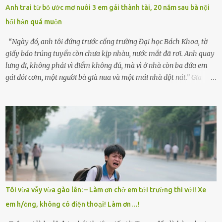
lòng cũng rộn ràng. Bà vốn ít có dịp đi xa vì còn bận buôn bán ở chợ,
Anh trai từ bỏ ước mơ nuôi 3 em gái thành tài, 20 năm sau bà nội
nên lần này cũng đành ở nhà. Thảo ôm chầm lấy mẹ trước khi đi:
hối hận quá muộn
“Con sẽ nhặt thật nhiều vỏ sò cho mẹ nhé!” Chiếc xe khách lăn
bánh rời khỏi bến...
“Ngày đó, anh tôi đứng trước cổng trường Đại học Bách Khoa, tờ
giấy báo trúng tuyển còn chưa kịp nhàu, nước mắt đã rơi. Anh quay
lưng đi, không phải vì điểm không đủ, mà vì ở nhà còn ba đứa em
gái đói cơm, một người bà già nua và một mái nhà dột nát.” Gia
đình anh Trí sống ở một xã nhỏ thuộc huyện Hương Sơn, Hà Tĩnh.
Mẹ mất sớm khi đứa út mới lên ba, cha thì bỏ đi biệt xứ từ đó không
có tin tức. Mọi gánh nặng đổ dồn lên đôi vai gầy guộc của bà nội –
cụ Nguyễn Thị Đào – và cậu con trai cả là Trí, lúc đó mới chỉ 17 tuổi.
Trí là học sinh giỏi toàn huyện, học lớp 12 nhưng đã biết làm ruộng,
làm thuê, biết đi cày thuê từ 4h sáng rồi lại tất tả về đi học. Người
trong làng thương lắm, bảo: “Thằng Trí học giỏi mà hiền, sau này
nên ông này bà nọ đó!” Trí có ba cô em gái: Mai, Lan và Hương – ba
cái tên mẹ đặt lúc còn sống, mong tụi nhỏ sau này như hoa mai nở
Tôi vừa vẫy vừa gào lên: – Làm ơn chở em tới trường thi với! Xe
giữa mùa đông. Nhưng hoa có đẹp mấy cũng cần đất màu, mà nhà
em h/ỏng, không có điện thoại! Làm ơn…!
thì chỉ toàn đất sỏi đá và khốn khó. Năm đó, Trí đỗ Đại học Bách
Khoa Hà...