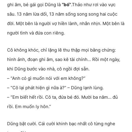
ghi âm, bé gái gọi Dũng là
“bố”
.Thảo như rơi vào vực
sâu. 13 năm lừa dối, 13 năm sống song song hai cuộc
đời. Một bên là người vợ hiền lành, nhẫn nhịn. Một bên là
người tình và đứa con riêng.
Cô không khóc, chỉ lặng lẽ thu thập mọi bằng chứng:
hình ảnh, đoạn ghi âm, sao kê tài chính… Rồi một ngày,
khi Dũng bước vào nhà, cô ngồi đợi sẵn.
– “Anh có gì muốn nói với em không?”
– “Cô lại phát hiện gì nữa à?” – Dũng lạnh lùng.
– “Em biết hết rồi. Cô ta, đứa bé đó. Mười ba năm… đủ
rồi. Em muốn ly hôn.”
Dũng bật cười. Cái cười khinh bạc nhất cô từng nghe