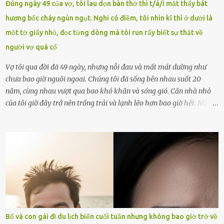
Đúng ngày 49 của vợ, tôi lau dọn bàn thờ thì t/á/i mặt thấy bát
ngày 1.9 là chưa phù hợp nên đã chủ động gỡ bài viết và đăng bài
hương bốc cháy ngùn ngụt. Nghi có điềm, tôi nhìn kĩ thì ở dưới là
xin lỗi trên trang Facebook cá nhân. Chu Ngọc Quang Vinh làm việc
một tờ giấy nhỏ, đọc từng dòng mà tôi run rẩy biết sự thật về
với cơ quan chức năng. Ảnh: Đơn vị cung...
người vợ quá cố
Vợ tôi qua đời đã 49 ngày, nhưng nỗi đau và mất mát dường như
chưa bao giờ nguôi ngoai. Chúng tôi đã sống bên nhau suốt 20
năm, cùng nhau vượt qua bao khó khăn và sóng gió. Căn nhà nhỏ
của tôi giờ đây trở nên trống trải và lạnh lẽo hơn bao giờ hết. Mỗi
góc trong nhà đều gợi nhớ về hình bóng của cô ấy – người phụ nữ
mà tôi đã yêu thương và chia sẻ cả cuộc đời. Ngày vợ mất, tôi như
rơi vào khoảng trống vô tận, chẳng còn muốn làm gì ngoài việc
ngồi lặng lẽ nhớ về cô ấy. Nhưng cuộc sống không cho phép tôi mãi
chìm đắm trong đau khổ. Họ hàng, bạn bè và những người thân
thiết đã đến bên, giúp tôi tổ chức tang lễ chu toàn. Và hôm nay là
ngày giỗ đầu tiên của vợ, 49 ngày sau khi cô ấy rời xa tôi mãi
mãi.Buổi sáng hôm đó, sau khi cúng cơm xong, tôi quyết định lên
sắp xếp lại bàn thờ vợ. Mọi thứ vẫn như mọi ngày, nhưng có điều gì
Bố và con gái đi du lịch biển cuối tuần nhưng không bao giờ trở về
đó kỳ lạ mà tôi không thể giải thích được. Trong khoảnh khắc tôi