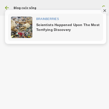
Chuyển đến nội dung chính
Blog cuộc sống