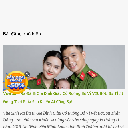
Bài đăng phổ biến
Vừa Sinh Ra Đã Bị Gia Đình Giàu Có Ruồng Bỏ Vì Vết Bớt, Sự Thật
Động Trời Phía Sau Khiến Ai Cũng S;ốc
Vừa Sinh Ra Đã Bị Gia Đình Giàu Có Ruồng Bỏ Vì Vết Bớt, Sự Thật
Động Trời Phía Sau Khiến Ai Cũng Sốc Vào sáng ngày 15 tháng 11
năm 2018, tại Bệnh viện Minh Long, tỉnh Bình Dương, một bé gái sơ