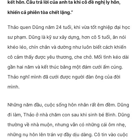
kết hôn. Câu trả lời của anh ta khi cô đề nghị ly hôn,
khiến cả phiên tòa chết lặng.”
Thảo quen Dũng năm 24 tuổi, khi vừa tốt nghiệp đại học
sư phạm. Dũng là kỹ sư xây dựng, hơn cô 5 tuổi, ăn nói
khéo léo, chín chắn và dường như luôn biết cách khiến
cô cảm thấy được yêu thương, che chở. Mối tình kéo dài
gần hai năm và kết thúc bằng một đám cưới ấm cúng.
Thảo nghĩ mình đã cưới được người đàn ông của đời
mình.
Những năm đầu, cuộc sống hôn nhân rất êm đềm. Dũng
đi làm, Thảo ở nhà chăm con sau khi sinh bé Bình. Dũng
thường về nhà muộn, nhưng vẫn có những cái ôm nhẹ,
những nụ hôn lên trán vợ đầy dịu dàng. Cô tin vào cuộc