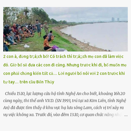
cuống đề lại, đạp liên tục, mở cốp, lay ổ điện… nhưng vô ích. Rồi tôi
sực nhớ – điện thoại đang sạc, sáng nay quên mang theo! Giữa con
đường thưa thớt người qua lại, tôi hoảng loạn vẫy tay xin đi nhờ. –
Chú ơi, cháu đi thi, xe hỏng rồi! Làm ơn cho cháu đi nhờ với! – Cô ơi,
giúp cháu với, cháu không có điện thoại… Người thì lắc đầu. Người
thì tăng ga tránh xa như né một kẻ lừa đảo. Tôi gào lên giữa đường
như một kẻ mất trí. Vô ích. 6h10. Còn hơn 30 phút nữa. Trong đầu
tôi chỉ có một lựa chọn duy nhất: chạy. Tôi quăng xe vào vệ đường,
2 con à, đừng tr;á;ch bố! Có trách thì tr;á;;ch mẹ con đã làm việc
rút tờ giấy báo dự thi nhét túi áo, đeo ba lô và chạy . Chạy miết.
đó. Giờ bố sẽ đưa các con đi cùng. Nhưng trước khi đi, bố muốn mẹ
Chạy không ngừng. Qua ngã...
con phải chứng kiến tất cả… Lời người bố nói với 2 con trước khi
tự tay… trên cầu Bến Thủy
Chiều 15.10, lực lượng cứu hộ tỉnh Nghệ An cho biết, khoảng 16h20
cùng ngày, thi thể anh V.V.D. (SN 1993, trú tại xã Kim Liên, tỉnh Nghệ
An) đã được tìm thấy ở khu vực hạ lưu sông Lam, cách vị trí xảy ra
vụ việc không xa. Trước đó, vào đêm 13.10, cơ quan chức năng nhận
được tin báo có một người đàn ông điều khiển xe máy lên cầu Bến
Thủy – cây cầu bắc qua sông Lam nối hai tỉnh Nghệ An và Hà Tĩnh