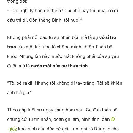
trong đời:
– “Cô nghĩ ly hôn dễ thế à? Cái nhà này tôi mua, cô đi
đâu thì đi. Còn thằng Bình, tôi nuôi.”
Không phải nỗi đau từ sự phản bội, mà là sự
vô sỉ trơ
tráo
của một kẻ từng là chồng mình khiến Thảo bật
khóc. Nhưng lần này, nước mắt không phải của sự yếu
đuối, mà là
nước mắt của sự thức tỉnh.
“Tôi sẽ ra đi. Nhưng tôi không đi tay trắng. Tôi sẽ khiến
anh trả giá.”
Thảo gặp luật sư ngay sáng hôm sau. Cô đưa toàn bộ
chứng cứ, từ tin nhắn, đoạn ghi âm, hình ảnh, đến
giấy
khai sinh của đứa bé gái – nơi ghi rõ Dũng là cha