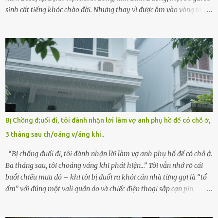
sinh cất tiếng khóc chào đời. Nhưng thay vì được ôm vào vòng tay
ấm áp của gia đình, bé lại đối diện với sự ruồng bỏ lạnh lùng. Đứa
trẻ – với một vết bớt đen trên má – bị gia đình ngoại hình hoàn
hảo, địa vị cao sang của ông Trần Quốc Tùng xem như điềm gở. Ông
Tùng, một doanh nhân quyền lực có tiếng ở Bình Dương, cùng vợ là
bà Đỗ Thị Nga, lập tức ra quyết định nhẫn tâm: bỏ lại đứa trẻ. Họ
viện cớ “không đủ khả năng nuôi dưỡng” và ký vào giấy từ chối
quyền giám hộ, yêu cầu bệnh viện xử lý bé như một trường hợp bị
bỏ rơi. Trong khi ấy, con gái ruột của họ – Trần Lệ Mi – vẫn đang
mê man sau sinh, hoàn toàn không hay biết chuyện gì xảy ra.
Bị Chồng đ;uổi đi, tôi đành nhận lời làm vợ anh phụ hồ để có chỗ ở,
Thiếu úy Nguyễn Thị Mai, một nữ cảnh sát công tác tại địa phương,
3 tháng sau ch/oáng v/áng khi..
tình cờ chứng kiến giây phút bé bị đưa đi trong lặng lẽ. Nét mặt đỏ
hỏn, bàn tay bé xíu co quắp, ...
“Bị chồng đuổi đi, tôi đành nhận lời làm vợ anh phụ hồ để có chỗ ở.
Ba tháng sau, tôi choáng váng khi phát hiện…” Tôi vẫn nhớ rõ cái
buổi chiều mưa đó – khi tôi bị đuổi ra khỏi căn nhà từng gọi là “tổ
ấm” với đúng một vali quần áo và chiếc điện thoại sắp cạn pin.
Chồng tôi – người từng thề thốt “một đời yêu em” – đã không chút
thương xót ném tôi ra đường sau khi tôi bị sảy thai lần thứ hai. “Tôi