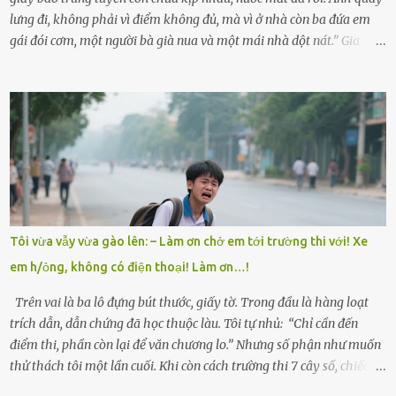
lưng đi, không phải vì điểm không đủ, mà vì ở nhà còn ba đứa em
gái đói cơm, một người bà già nua và một mái nhà dột nát.” Gia
đình anh Trí sống ở một xã nhỏ thuộc huyện Hương Sơn, Hà Tĩnh.
Mẹ mất sớm khi đứa út mới lên ba, cha thì bỏ đi biệt xứ từ đó không
có tin tức. Mọi gánh nặng đổ dồn lên đôi vai gầy guộc của bà nội –
cụ Nguyễn Thị Đào – và cậu con trai cả là Trí, lúc đó mới chỉ 17 tuổi.
Trí là học sinh giỏi toàn huyện, học lớp 12 nhưng đã biết làm ruộng,
làm thuê, biết đi cày thuê từ 4h sáng rồi lại tất tả về đi học. Người
trong làng thương lắm, bảo: “Thằng Trí học giỏi mà hiền, sau này
nên ông này bà nọ đó!” Trí có ba cô em gái: Mai, Lan và Hương – ba
cái tên mẹ đặt lúc còn sống, mong tụi nhỏ sau này như hoa mai nở
Tôi vừa vẫy vừa gào lên: – Làm ơn chở em tới trường thi với! Xe
giữa mùa đông. Nhưng hoa có đẹp mấy cũng cần đất màu, mà nhà
em h/ỏng, không có điện thoại! Làm ơn…!
thì chỉ toàn đất sỏi đá và khốn khó. Năm đó, Trí đỗ Đại học Bách
Khoa Hà...
Trên vai là ba lô đựng bút thước, giấy tờ. Trong đầu là hàng loạt
trích dẫn, dẫn chứng đã học thuộc làu. Tôi tự nhủ: “Chỉ cần đến
điểm thi, phần còn lại để văn chương lo.” Nhưng số phận như muốn
thử thách tôi một lần cuối. Khi còn cách trường thi 7 cây số, chiếc xe
máy cà tàng của tôi đột nhiên chết máy giữa đường. Tôi luống