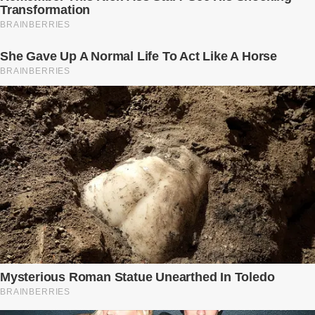
Ngọc Anh ngồi lặng lẽ trên ghế sofa, tay đặt lên bụng – nơi hai sinh
linh bé bỏng đang lớn dần từng ngày. Cô chưa bao giờ nghĩ mình sẽ
phải sống trong sợ hãi khi mang thai, đặc biệt là sợ… chính chồng
mình. Trí – người chồng mà cô từng yêu đến mù quáng, đã không
còn là người đàn ông của ngày đầu. Thành đạt, quyền lực, nhưng
cũng dối trá và lạnh lùng. Gần đây, anh hay về muộn, thậm chí có
đêm không về. Và rồi, trong một bữa cơm tối vắng lặng, Trí ném
xuống bàn ly n...