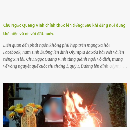
thôi. Đôi khi con cái phải rời xa cha mẹ, sống với người già, lúc này
con rất buồn. (ảnh minh họa) Nếu một ngày nào đó một đứa trẻ
gặp nguy hiểm và cần được giúp đỡ nhưng không dám gọi cảnh sát
để được giúp đỡ thì có thể sẽ bỏ lỡ cơ hội và gặp nguy hiểm. Trẻ con
Chu Ngọc Quang Vinh chính thức lên tiếng: Sau khi đăng nội dung
có biết gì đâu Nhiều người cứ coi trẻ còn nhỏ nên dù có phạm sai
thể hiện vô ơn với đất nước
lầm, thì họ cũng không trách mắng. Nhưng nếu người lớn tuổi
không dạy con cẩn...
Liên quan đến phát ngôn không phù hợp trên mạng xã hội
Facebook, nam sinh Đường lên đỉnh Olympia đã xóa bài viết và lên
tiếng xin lỗi. Chu Ngọc Quang Vinh từng giành ngôi vô địch, mang
về vòng nguyệt quế cuộc thi tháng 1, quý I, Đường lên đỉnh Olympia.
Ảnh: Đơn vị cung cấp Trước đó, đêm ngày 1.9, trên mạng xã hội, một
tài khoản của học sinh mang tên Chu Vinh có bài viết có nội dung
chưa phù hợp, gây xôn xao, bức xúc trong dư luận. Ngay sau đó,
Trường THPT Chuyên Nguyễn Tất Thành báo cáo xác nhận tài
khoản Chu Vinh là của học sinh Chu Ngọc Quang Vinh, lớp 12 Anh
của nhà trường. Nam sinh này từng giành ngôi vô địch, mang về
vòng nguyệt quế cuộc thi tháng 1, quý I, Đường lên đỉnh Olympia
năm thứ 24. Quá trình giáo dục, học sinh Chu Ngọc Quang Vinh đã
nhận thức được nội dung bài viết của bản thân trên mạng xã hội