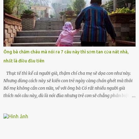
cưới cô để có con. Không phải để nuôi một cái thân bất tài chỉ biết
khóc lóc,” anh ta gằn giọng, đẩy mạnh cánh cửa trước mặt tôi.
Tiếng cánh cửa đóng lại, vang lên như một bản án lạnh lùng. Tôi
đứng chết lặng giữa cơn mưa, không biết đi đâu, về đâu. Bố mẹ tôi
mất sớm. Tôi chẳng có anh chị em. Họ hàng cũng thưa thớt, chẳng
ai thân thiết đến mức có thể mở lòng cho tôi tá túc. Bạn bè? Ai cũng
bận rộn với gia đình riêng của họ. Tôi đã từng đặt cược cả thanh
Ông bà chăm cháu mà nói ra 7 câu này thì sớm tan cửa nát nhà,
xuân vào người chồng ấy – và giờ, tôi chỉ còn lại chính mình. Tôi lên
nhất là điều đầu tiên
chiếc xe buýt cuối ngày, trốn chạy khỏi thành phố và nỗi đau. Tôi v...
Thực tế thì kể cả người già, thậm chí cha mẹ sẽ dọa con như này.
Nhưng dùng cách này sẽ kiến con trẻ ngày càng chán ghét mà thôi
Bố mẹ không cần con nữa, về với ông bà Có rất nhiều người già
thích nói câu này, dù là nói đùa nhưng trẻ con sẽ chẳng phân biệt
được nên chúng sẽ cực kỳ buồn. Đôi khi con cái phải rời xa cha mẹ,
sống với người già, lúc này con rất buồn. Thế nên người lớn hãy
khuyên nhủ con thật cẩn thận. Nếu cháu không nghe lời, cảnh sát
sẽ bắt Thực tế thì kể cả người già, thậm chí cha mẹ sẽ dọa con như
này. Nhưng dùng cách này sẽ kiến con trẻ ngày càng chán ghét mà