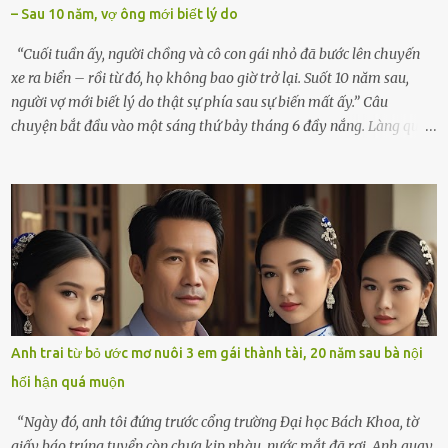
– Sau 10 năm, vợ ông mới biết lý do
cúi xuống lau chùi bát hương, một luồng gió lạ thoáng qua, khiến
tôi giật mình. Và rồi, một chuyện kinh...
“Cuối tuần ấy, người chồng và cô con gái nhỏ đã bước lên chuyến
xe ra biển – rồi từ đó, họ không bao giờ trở lại. Suốt 10 năm sau,
người vợ mới biết lý do thật sự phía sau sự biến mất ấy.” Câu
chuyện bắt đầu vào một sáng thứ bảy tháng 6 đầy nắng. Làng quê
ven sông rộn ràng với tiếng gà gáy, tiếng trẻ con gọi nhau ra đồng
bắt cào cào. Ngôi nhà nhỏ của ông Minh và bà Hạnh cũng rộn ràng
không kém. Ông Minh, vốn là một người đàn ông điềm đạm, ít nói,
hôm ấy lại đặc biệt vui vẻ. Ông chuẩn bị hành lý cho chuyến đi biển
cùng cô con gái 8 tuổi tên Thảo. “Em ở nhà nghỉ ngơi nhé, anh đưa
con đi biển hai ngày, để nó được ngắm sóng, nghịch cát. Về chắc nó
sẽ kể cho em nghe cả tuần không hết chuyện.” – Ông Minh cười
hiền, vuốt tóc vợ. Bà Hạnh nhìn chồng và con gái ríu rít chuẩn bị mà
lòng cũng rộn ràng. Bà vốn ít có dịp đi xa vì còn bận buôn bán ở chợ,
Anh trai từ bỏ ước mơ nuôi 3 em gái thành tài, 20 năm sau bà nội
nên lần này cũng đành ở nhà. Thảo ôm chầm lấy mẹ trước khi đi:
hối hận quá muộn
“Con sẽ nhặt thật nhiều vỏ sò cho mẹ nhé!” Chiếc xe khách lăn
bánh rời khỏi bến...
“Ngày đó, anh tôi đứng trước cổng trường Đại học Bách Khoa, tờ
giấy báo trúng tuyển còn chưa kịp nhàu, nước mắt đã rơi. Anh quay