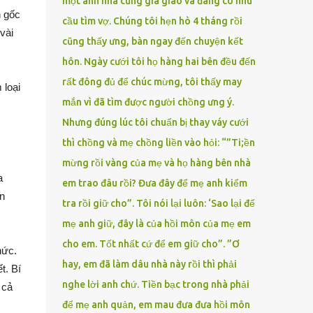
một anh nhà cũng gia giáo và đang có nhu
n gốc
cầu tìm vợ. Chúng tôi hẹn hò 4 tháng rồi
vài
cũng thấy ưng, bàn ngay đến chuyện kết
hôn. Ngày cưới tôi họ hàng hai bên đều đến
rất đông đủ để chúc mừng, tôi thấy may
 loại
mắn vì đã tìm được người chồng ưng ý.
Nhưng đúng lúc tôi chuẩn bị thay váy cưới
thì chồng và mẹ chồng liền vào hỏi: “”Ti;ền
mừng rồi vàng của mẹ và họ hàng bên nhà
a
em trao đâu rồi? Đưa đây để mẹ anh kiểm
n
tra rồi giữ cho”. Tôi nói lại luôn: ‘Sao lại để
mẹ anh giữ, đây là của hồi môn của mẹ em
cho em. Tốt nhất cứ để em giữ cho”. ”Ơ
hức.
hay, em đã làm dâu nhà này rồi thì phải
t. Bí
nghe lời anh chứ. Tiền bạc trong nhà phải
 cả
để mẹ anh quản, em mau đưa đưa hồi môn