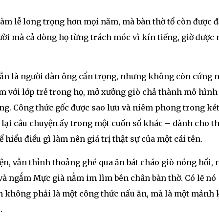
làm lễ long trọng hơn mọi năm, mà bàn thờ tổ còn được đ
i mà cả dòng họ từng trách móc vì kín tiếng, giờ được
 Vẫn là người đàn ông cẩn trọng, nhưng không còn cứng 
m với lớp trẻ trong họ, mở xưởng giò chả thành mô hình
ng. Công thức gốc được sao lưu và niêm phong trong két
 lại câu chuyện ấy trong một cuốn sổ khác – dành cho th
hiểu điều gì làm nên giá trị thật sự của một cái tên.
ện, vẫn thỉnh thoảng ghé qua ăn bát cháo giò nóng hổi, 
 và ngắm Mực già nằm im lìm bên chân bàn thờ. Có lẽ nó
ên không phải là một công thức nấu ăn, mà là một mảnh 
.