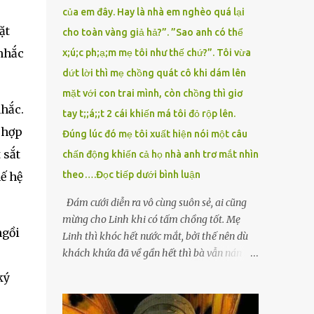
của em đây. Hay là nhà em nghèo quá lại
ặt
cho toàn vàng giả hả?”. ”Sao anh có thể
 nhắc
x;ú;c ph;ạ;m mẹ tôi như thế chứ?”. Tôi vừa
dứt lời thì mẹ chồng quát cô khi dám lên
mặt với con trai mình, còn chồng thì giơ
nhắc.
tay t;;á;;t 2 cái khiến má tôi đỏ rộp lên.
 hợp
Đúng lúc đó mẹ tôi xuất hiện nói một câu
 sắt
chấn động khiến cả họ nhà anh trơ mắt nhìn
theo….Đọc tiếp dưới bình luận
ế hệ
Đám cưới diễn ra vô cùng suôn sẻ, ai cũng
mừng cho Linh khi có tấm chồng tốt. Mẹ
ngồi
Linh thì khóc hết nước mắt, bởi thế nên dù
khách khứa đã về gần hết thì bà vẫn nán lại
ở với con gái thêm chút nữa. Linh tốt nghiệp
ký
Đại học Sư phạm, nhưng ra trường đi dạy
được 1 năm thì mẹ cô sức khỏe yếu đi nên cô