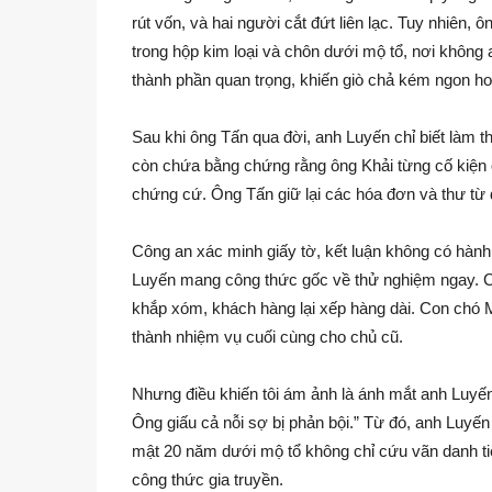
rút vốn, và hai người cắt đứt liên lạc. Tuy nhiên,
trong hộp kim loại và chôn dưới mộ tổ, nơi không
thành phần quan trọng, khiến giò chả kém ngon h
Sau khi ông Tấn qua đời, anh Luyến chỉ biết làm 
còn chứa bằng chứng rằng ông Khải từng cố kiện
chứng cứ. Ông Tấn giữ lại các hóa đơn và thư từ 
Công an xác minh giấy tờ, kết luận không có hành
Luyến mang công thức gốc về thử nghiệm ngay. Chỉ
khắp xóm, khách hàng lại xếp hàng dài. Con chó Mự
thành nhiệm vụ cuối cùng cho chủ cũ.
Nhưng điều khiến tôi ám ảnh là ánh mắt anh Luyến
Ông giấu cả nỗi sợ bị phản bội.” Từ đó, anh Luyến 
mật 20 năm dưới mộ tổ không chỉ cứu vãn danh tiế
công thức gia truyền.