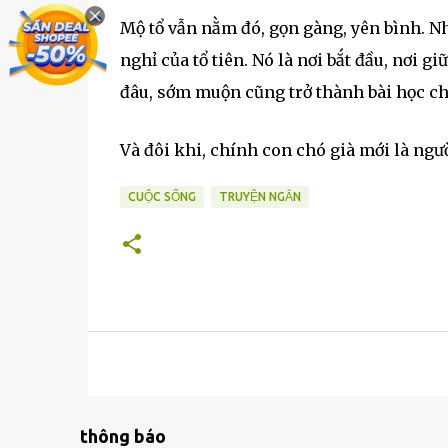
Mộ tổ vẫn nằm đó, gọn gàng, yên bình. Nh
nghỉ của tổ tiên. Nó là nơi bắt đầu, nơi g
đâu, sớm muộn cũng trở thành bài học cho
Và đôi khi, chính con chó già mới là ngườ
CUỘC SỐNG
TRUYỆN NGẮN
thông báo