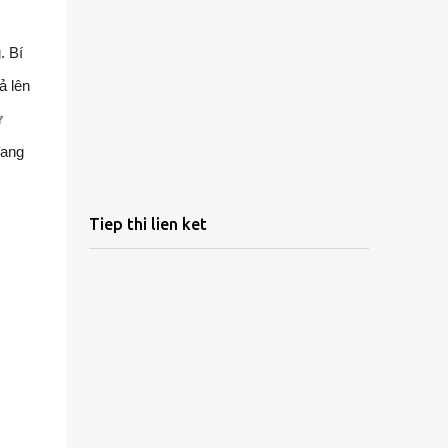
. Bí
ả lên
ư
đang
Tiep thi lien ket