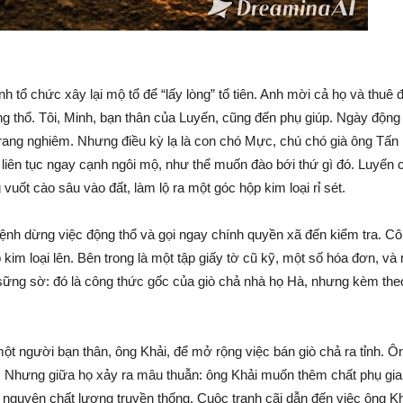
 tổ chức xây lại mộ tổ để “lấy lòng” tổ tiên. Anh mời cả họ và thuê đ
ng thổ. Tôi, Minh, bạn thân của Luyến, cũng đến phụ giúp. Ngày động 
rang nghiêm. Nhưng điều kỳ lạ là con chó Mực, chú chó già ông Tấn 
t liên tục ngay cạnh ngôi mộ, như thể muốn đào bới thứ gì đó. Luyến 
uốt cào sâu vào đất, làm lộ ra một góc hộp kim loại rỉ sét.
lệnh dừng việc động thổ và gọi ngay chính quyền xã đến kiểm tra. C
kim loại lên. Bên trong là một tập giấy tờ cũ kỹ, một số hóa đơn, và
ả sững sờ: đó là công thức gốc của giò chả nhà họ Hà, nhưng kèm the
ột người bạn thân, ông Khải, để mở rộng việc bán giò chả ra tỉnh. Ô
. Nhưng giữa họ xảy ra mâu thuẫn: ông Khải muốn thêm chất phụ gia
ữ nguyên chất lượng truyền thống. Cuộc tranh cãi dẫn đến việc ông K