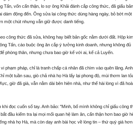
 ông Tấn, vốn cẩn thận, lo sợ ông Khải đánh cắp công thức, đã giấu bả
 ai dám động đến. Ông sửa lại công thức dùng hàng ngày, bỏ bớt một 
ơn một chút nhưng vẫn giữ được danh tiếng.
theo công thức đã sửa, không hay biết bản gốc nằm dưới đất. Hộp kim
 ông Tấn, cáo buộc ông ăn cắp ý tưởng kinh doanh, nhưng không đủ
để phòng thân, nhưng chưa bao giờ kể với ai, kể cả Luyến.
 vi phạm pháp, chỉ là tranh chấp cá nhân đã chìm vào quên lãng. Anh
 một tuần sau, giò chả nhà họ Hà lấy lại phong độ, mùi thơm lan tỏ
c, giờ đã già, vẫn nằm dài bên hiên nhà, như thể hài lòng vì đã hoà
 khi đọc cuốn sổ tay. Anh bảo: “Minh, bố mình không chỉ giấu công t
bắt đầu kiểm tra lại mọi mối quan hệ làm ăn, cẩn thận hơn bao giờ hế
ng nhà họ Hà, mà còn dạy anh bài học về lòng tin – thứ quý giá hơn