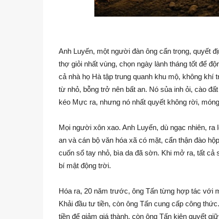
Anh Luyến, một người đàn ông cẩn trọng, quyết định
thợ giỏi nhất vùng, chọn ngày lành tháng tốt để độ
cả nhà họ Hà tập trung quanh khu mộ, không khí t
từ nhỏ, bỗng trở nên bất an. Nó sủa inh ỏi, cào đấ
kéo Mực ra, nhưng nó nhất quyết không rời, móng v
Mọi người xôn xao. Anh Luyến, dù ngạc nhiên, ra 
an và cán bộ văn hóa xã có mặt, cẩn thận đào hộp 
cuốn sổ tay nhỏ, bìa da đã sờn. Khi mở ra, tất c
bí mật động trời.
Hóa ra, 20 năm trước, ông Tấn từng hợp tác với m
Khải đầu tư tiền, còn ông Tấn cung cấp công thức
tiền để giảm giá thành, còn ông Tấn kiên quyết gi