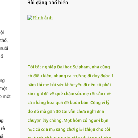
Bài đăng phổ biến
ội
thổ,
nuôi
cố
Tôi tốt nghiệp Đại học Sư phạm, nhà cũng
có điều kiện, nhưng ra trường đi dạy được 1
ông
năm thì mẹ tôi sức khỏe yếu đi nên cô phải
 một
xin nghỉ để về quê chăm sóc mẹ rồi sẵn mở
o một
cửa hàng hoa quả để buôn bán. Cũng vì lý
do đó mà gần 30 tôi vẫn chưa nghĩ đến
ng
chuyện lấy chồng. Một hôm có người bạn
 rẻ
học cũ của mẹ sang chơi giới thiệu cho tôi
hải