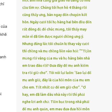
một anh nhà cũng gia giáo và đang có nhu
chỉ
cầu tìm vợ. Chúng tôi hẹn hò 4 tháng rồi
cũng thấy ưng, bàn ngay đến chuyện kết
hôn. Ngày cưới tôi họ hàng hai bên đều đến
 của
rất đông đủ để chúc mừng, tôi thấy may
 khẽ
mắn vì đã tìm được người chồng ưng ý.
Nhưng đúng lúc tôi chuẩn bị thay váy cưới
thì chồng và mẹ chồng liền vào hỏi: “”Ti;ền
xanh
mừng rồi vàng của mẹ và họ hàng bên nhà
em trao đâu rồi? Đưa đây để mẹ anh kiểm
tra rồi giữ cho”. Tôi nói lại luôn: ‘Sao lại để
mẹ anh giữ, đây là của hồi môn của mẹ em
cho em. Tốt nhất cứ để em giữ cho”. ”Ơ
i
hay, em đã làm dâu nhà này rồi thì phải
nghe lời anh chứ. Tiền bạc trong nhà phải
để mẹ anh quản, em mau đưa đưa hồi môn