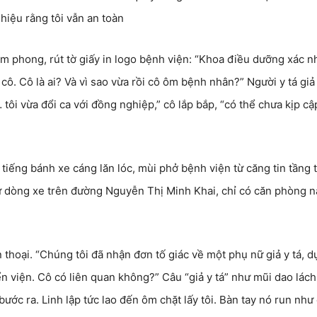
 hiệu rằng tôi vẫn an toàn
m phong, rút tờ giấy in logo bệnh viện: “Khoa điều dưỡng xác n
ô. Cô là ai? Và vì sao vừa rồi cô ôm bệnh nhân?” Người y tá giả 
 tôi vừa đổi ca với đồng nghiệp,” cô lắp bắp, “có thể chưa kịp cậ
tiếng bánh xe cáng lăn lóc, mùi phở bệnh viện từ căng tin tầng t
hư dòng xe trên đường Nguyễn Thị Minh Khai, chỉ có căn phòng n
 thoại. “Chúng tôi đã nhận đơn tố giác về một phụ nữ giả y tá, d
 viện. Cô có liên quan không?” Câu “giả y tá” như mũi dao lách
 bước ra. Linh lập tức lao đến ôm chặt lấy tôi. Bàn tay nó run như