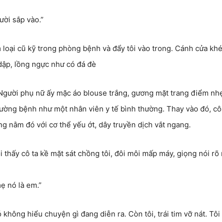
ười sắp vào.”
 loại cũ kỹ trong phòng bệnh và đẩy tôi vào trong. Cánh cửa khép
 dập, lồng ngực như có đá đè
 Người phụ nữ ấy mặc áo blouse trắng, gương mặt trang điểm nh
ường bệnh như một nhân viên y tế bình thường. Thay vào đó, cô
g nằm đó với cơ thể yếu ớt, dây truyền dịch vắt ngang.
ôi thấy cô ta kề mặt sát chồng tôi, đôi môi mấp máy, giọng nói rõ 
ẹ nó là em.”
 không hiểu chuyện gì đang diễn ra. Còn tôi, trái tim vỡ nát. Tôi