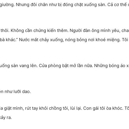
 giường. Nhưng đôi chân như bị đóng chặt xuống sàn. Cả cơ thể 
đi thôi. Không cần chứng kiến thêm. Người đàn ông mình yêu, cha
 bà khác.” Nước mắt chảy xuống, nóng bỏng nơi khoé miệng. Tôi
xuống sàn vang lên. Cửa phòng bật mở lần nữa. Những bóng áo 
én như lưỡi dao.
giật mình, rút tay khỏi chồng tôi, lùi lại. Con gái tôi òa khóc. Tô
ảy ra.