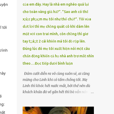
huyện
của em đây. Hay là nhà em nghèo quá lại
cho toàn vàng giả hả?”. ”Sao anh có thể
x;ú;c ph;ạ;m mẹ tôi như thế chứ?”. Tôi vừa
dứt lời thì mẹ chồng quát cô khi dám lên
 tới
mặt với con trai mình, còn chồng thì giơ
tay t;;á;;t 2 cái khiến má tôi đỏ rộp lên.
Đúng lúc đó mẹ tôi xuất hiện nói một câu
trình
chấn động khiến cả họ nhà anh trơ mắt nhìn
theo….Đọc tiếp dưới bình luận
 này
Đám cưới diễn ra vô cùng suôn sẻ, ai cũng
mừng cho Linh khi có tấm chồng tốt. Mẹ
Linh thì khóc hết nước mắt, bởi thế nên dù
khách khứa đã về gần hết thì bà vẫn nán lại
é
ở với con gái thêm chút nữa. Linh tốt nghiệp
ng:
Đại học Sư phạm, nhưng ra trường đi dạy
được 1 năm thì mẹ cô sức khỏe yếu đi nên cô
mắt