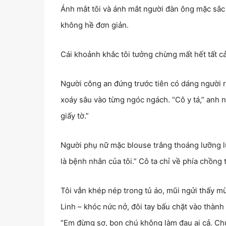
Ánh mắt tôi và ánh mắt người đàn ông mặc sắc
không hề đơn giản.
Cái khoảnh khắc tôi tưởng chừng mất hết tất cả,
Người công an đứng trước tiên có dáng người 
xoáy sâu vào từng ngóc ngách. “Cô y tá,” anh nó
giấy tờ.”
Người phụ nữ mặc blouse trắng thoáng lưỡng lự,
là bệnh nhân của tôi.” Cô ta chỉ về phía chồng 
Tôi vẫn khép nép trong tủ áo, mũi ngửi thấy mùi
Linh – khóc nức nở, đôi tay bấu chặt vào thành
“Em đừng sợ, bọn chú không làm đau ai cả. Chú 