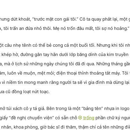
hưng dứt khoát, “trước mặt con gái tôi.” Cô ta quay phắt lại, một 
À, tôi trấn an đứa nhỏ thôi. Mẹ nó trốn đâu mất, tôi sợ nó hoảng.”
t câu nhẹ tênh có thể bẻ cong cả một buổi tối. Nhưng khi tôi nh
khép hờ, đường gân tay hằn dưới lớp băng dính của kim truyền 
 ta, mà ở lịch sử những ngày chúng tôi đã đi qua. Những tháng gầ
m, luôn về muộn, mệt mỏi; điện thoại thỉnh thoảng tắt máy. Tôi
và vì niềm tin mong manh rằng người ta sẽ vì gia đình mà dừng lại
ưa cũ đồng loạt nứt toạc.
ở túi xách cô y tá giả. Bên trong là một “bảng tên” nhựa in logo
giấy “đề nghị chuyển viện” có sẵn chỗ
trống
phần chữ ký ngư
nhân, khoa phòng, giờ bác sĩ đi thăm, thậm chí cả tên những đi