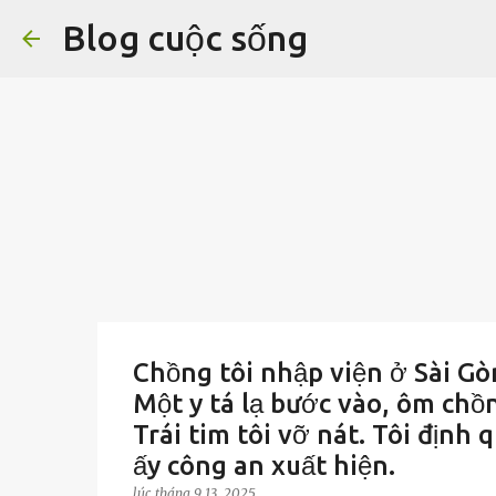
Blog cuộc sống
Chồng tôi nhập viện ở Sài Gòn
Một y tá lạ bước vào, ôm chồng
Trái tim tôi vỡ nát. Tôi định
ấy công an xuất hiện.
lúc
tháng 9 13, 2025