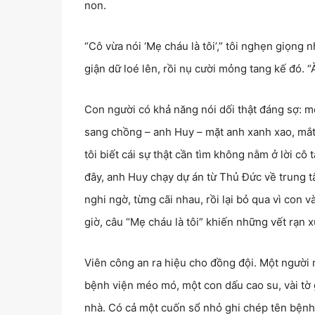
non.
“Cô vừa nói ‘Mẹ cháu là tôi’,” tôi nghẹn giọng n
giận dữ loé lên, rồi nụ cười mỏng tang kế đó. “
Con người có khả năng nói dối thật đáng sợ: mộ
sang chồng – anh Huy – mặt anh xanh xao, mắt 
tôi biết cái sự thật cần tìm không nằm ở lời cô
đây, anh Huy chạy dự án từ Thủ Đức về trung tâ
nghi ngờ, từng cãi nhau, rồi lại bỏ qua vì con 
giờ, câu “Mẹ cháu là tôi” khiến những vết rạn x
Viên công an ra hiệu cho đồng đội. Một người m
bệnh viện méo mó, một con dấu cao su, vài tờ 
nhà. Có cả một cuốn sổ nhỏ ghi chép tên bệnh 