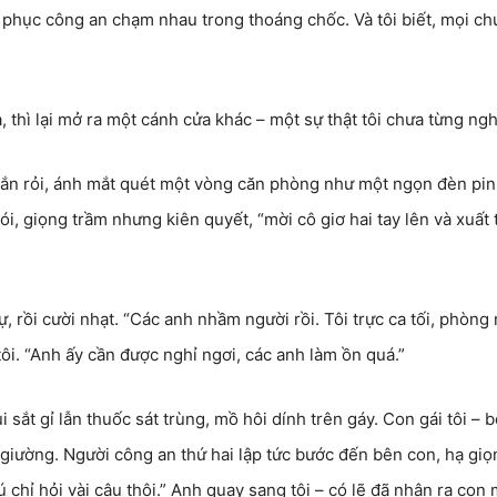
 phục công an chạm nhau trong thoáng chốc. Và tôi biết, mọi c
 thì lại mở ra một cánh cửa khác – một sự thật tôi chưa từng nghĩ
rắn rỏi, ánh mắt quét một vòng căn phòng như một ngọn đèn pin
i, giọng trầm nhưng kiên quyết, “mời cô giơ hai tay lên và xuất 
 rồi cười nhạt. “Các anh nhầm người rồi. Tôi trực ca tối, phòng
tôi. “Anh ấy cần được nghỉ ngơi, các anh làm ồn quá.”
 sắt gỉ lẫn thuốc sát trùng, mồ hôi dính trên gáy. Con gái tôi – b
 giường. Người công an thứ hai lập tức bước đến bên con, hạ giọ
chỉ hỏi vài câu thôi.” Anh quay sang tôi – có lẽ đã nhận ra con 