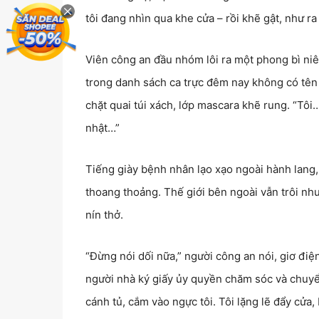
tôi đang nhìn qua khe cửa – rồi khẽ gật, như ra
Viên công an đầu nhóm lôi ra một phong bì niê
trong danh sách ca trực đêm nay không có tên c
chặt quai túi xách, lớp mascara khẽ rung. “Tôi…
nhật…”
Tiếng giày bệnh nhân lạo xạo ngoài hành lang, 
thoang thoảng. Thế giới bên ngoài vẫn trôi n
nín thở.
“Đừng nói dối nữa,” người công an nói, giơ điện
người nhà ký giấy ủy quyền chăm sóc và chuyển
cánh tủ, cắm vào ngực tôi. Tôi lặng lẽ đẩy cửa,