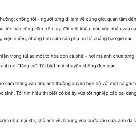
hường: chồng tôi – người từng đi làm về đúng giờ, quan tâm đến
i lúc nào cũng cầm trên tay, đặt mật khẩu mới, vừa nhắn vừa cư
g việc nhiều, nhưng linh cảm của phụ nữ thì chẳng bao giờ sai.
 hiện trong túi áo một tờ hóa đơn cà phê – nơi mà anh chưa từng
c anh nói “tăng ca”. Tôi biết mọi chuyện không đơn giản.
ao cắm thẳng vào tim: anh thường xuyên hẹn hò với một cô gái t
sinh. Tôi tìm hiểu thì biết cô bé ấy vừa tốt nghiệp cấp ba, đan
u cơm như mọi khi, chờ anh về. Nhưng vừa bước vào cửa, anh đã 