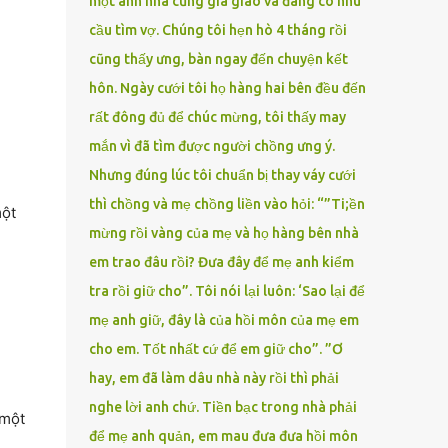
một anh nhà cũng gia giáo và đang có nhu
cầu tìm vợ. Chúng tôi hẹn hò 4 tháng rồi
cũng thấy ưng, bàn ngay đến chuyện kết
hôn. Ngày cưới tôi họ hàng hai bên đều đến
rất đông đủ để chúc mừng, tôi thấy may
mắn vì đã tìm được người chồng ưng ý.
Nhưng đúng lúc tôi chuẩn bị thay váy cưới
thì chồng và mẹ chồng liền vào hỏi: “”Ti;ền
một
mừng rồi vàng của mẹ và họ hàng bên nhà
em trao đâu rồi? Đưa đây để mẹ anh kiểm
tra rồi giữ cho”. Tôi nói lại luôn: ‘Sao lại để
mẹ anh giữ, đây là của hồi môn của mẹ em
cho em. Tốt nhất cứ để em giữ cho”. ”Ơ
hay, em đã làm dâu nhà này rồi thì phải
nghe lời anh chứ. Tiền bạc trong nhà phải
 một
để mẹ anh quản, em mau đưa đưa hồi môn