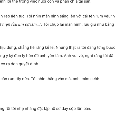
nh lợi thế trong việc nuôi con và phân chia tài sản.
h reo liên tục. Tôi nhìn màn hình sáng lên với cái tên “Em yêu” 
t hiện rồi! Em sợ lắm…”
. Tôi chụp lại màn hình, lưu giữ như bằng
hịu đựng, chẳng hé răng kể lể. Nhưng thật ra tôi đang từng bướ
ng ý ký đơn ly hôn để anh yên tâm. Anh vui vẻ, nghĩ rằng tôi đã
 cơ ra đòn quyết định.
còn run rẩy nữa. Tôi nhìn thẳng vào mắt anh, mỉm cười:
g rồi tôi nhẹ nhàng đặt tập hồ sơ dày cộp lên bàn: