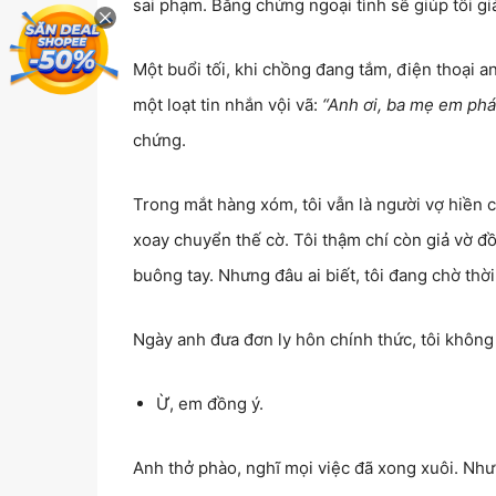
sai phạm. Bằng chứng ngoại tình sẽ giúp tôi già
Một buổi tối, khi chồng đang tắm, điện thoại an
một loạt tin nhắn vội vã:
“Anh ơi, ba mẹ em phá
chứng.
Trong mắt hàng xóm, tôi vẫn là người vợ hiền c
xoay chuyển thế cờ. Tôi thậm chí còn giả vờ đồ
buông tay. Nhưng đâu ai biết, tôi đang chờ thời
Ngày anh đưa đơn ly hôn chính thức, tôi không 
Ừ, em đồng ý.
Anh thở phào, nghĩ mọi việc đã xong xuôi. Nhưn