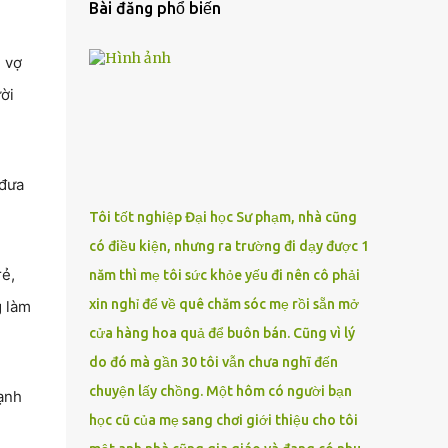
Bài đăng phổ biến
 vợ
ời
 đưa
Tôi tốt nghiệp Đại học Sư phạm, nhà cũng
có điều kiện, nhưng ra trường đi dạy được 1
rẻ,
năm thì mẹ tôi sức khỏe yếu đi nên cô phải
xin nghỉ để về quê chăm sóc mẹ rồi sẵn mở
g làm
cửa hàng hoa quả để buôn bán. Cũng vì lý
do đó mà gần 30 tôi vẫn chưa nghĩ đến
chuyện lấy chồng. Một hôm có người bạn
lạnh
học cũ của mẹ sang chơi giới thiệu cho tôi