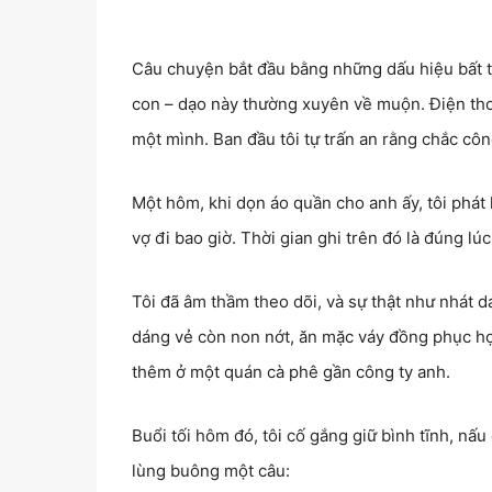
Câu chuyện bắt đầu bằng những dấu hiệu bất t
con – dạo này thường xuyên về muộn. Điện thoạ
một mình. Ban đầu tôi tự trấn an rằng chắc côn
Một hôm, khi dọn áo quần cho anh ấy, tôi phát
vợ đi bao giờ. Thời gian ghi trên đó là đúng lú
Tôi đã âm thầm theo dõi, và sự thật như nhát d
dáng vẻ còn non nớt, ăn mặc váy đồng phục học 
thêm ở một quán cà phê gần công ty anh.
Buổi tối hôm đó, tôi cố gắng giữ bình tĩnh, nấ
lùng buông một câu: