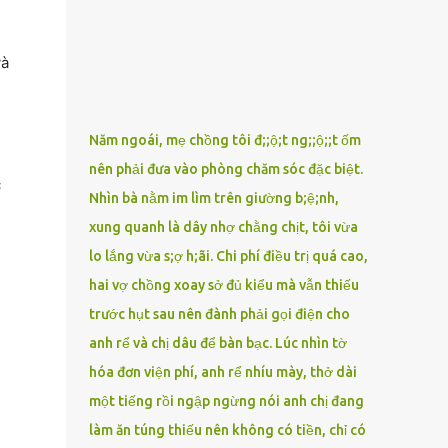
phải xin nghỉ để về quê chăm sóc mẹ rồi sẵn
mở cửa hàng hoa quả để buôn bán. Thương
mẹ nên Linh lúc nào cố gắng tằn tiện chi tiêu
và
cho bản thân, trong khi bạn bè cùng trang
lứa thì quần áo xúng xính, son phấn, mỹ
phẩm đủ cả thì Linh lại sống rất giản dị. Cô
Năm ngoái, mẹ chồng tôi đ;;ộ;t ng;;ộ;;t ốm
cũng muốn làm đẹp nhưng nghĩ thà dành
nên phải đưa vào phòng chăm sóc đặc biệt.
tiền đó mua đồ ăn ngon bồi bổ cho mẹ thì sẽ
c
Nhìn bà nằm im lìm trên giường b;ệ;nh,
tốt hơn. Gần 30 tuổi Linh vẫn chưa có chồng,
phần vì gia đình Linh nghèo, phần nữa là
xung quanh là dây nhợ chằng chịt, tôi vừa
Linh sợ cảnh lấy chồng rồi bỏ mẹ một mình
lo lắng vừa s;ợ h;ãi. Chi phí điều trị quá cao,
cô không an tâm. Cho đến một lần thì có cô
hai vợ chồng xoay sở đủ kiểu mà vẫn thiếu
Xuân là bạn học cũ của mẹ Linh đến chơi,
trước hụt sau nên đành phải gọi điện cho
thấy Linh liền khen nức nở: ”Ôi trời, cái Linh
anh rể và chị dâu để bàn bạc. Lúc nhìn tờ
càng ngày càng xinh ra ấy nhỉ? Thế sắp lấy
chồng chưa cháu?”. Nghe đến đó thì mẹ Linh
hóa đơn viện phí, anh rể nhíu mày, thở dài
tiếp lời: ”Cô...
một tiếng rồi ngập ngừng nói anh chị đang
làm ăn túng thiếu nên không có tiền, chỉ có