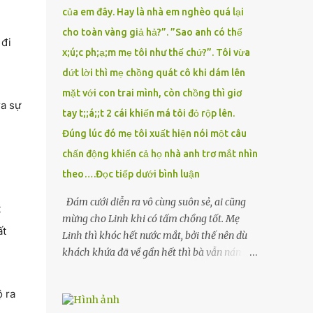
của em đây. Hay là nhà em nghèo quá lại
cho toàn vàng giả hả?”. ”Sao anh có thể
 đi
x;ú;c ph;ạ;m mẹ tôi như thế chứ?”. Tôi vừa
dứt lời thì mẹ chồng quát cô khi dám lên
mặt với con trai mình, còn chồng thì giơ
ra sự
tay t;;á;;t 2 cái khiến má tôi đỏ rộp lên.
Đúng lúc đó mẹ tôi xuất hiện nói một câu
chấn động khiến cả họ nhà anh trơ mắt nhìn
theo….Đọc tiếp dưới bình luận
Đám cưới diễn ra vô cùng suôn sẻ, ai cũng
t
mừng cho Linh khi có tấm chồng tốt. Mẹ
ất
Linh thì khóc hết nước mắt, bởi thế nên dù
khách khứa đã về gần hết thì bà vẫn nán lại
ở với con gái thêm chút nữa. Linh tốt nghiệp
Đại học Sư phạm, nhưng ra trường đi dạy
ộ ra
được 1 năm thì mẹ cô sức khỏe yếu đi nên cô