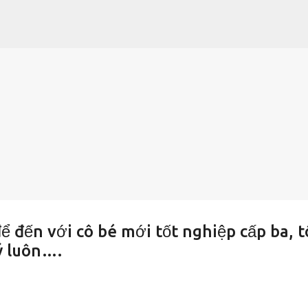
Chuyển đến nội dung chính
để đến với cô bé mới tốt nghiệp cấp ba, t
ý luôn….