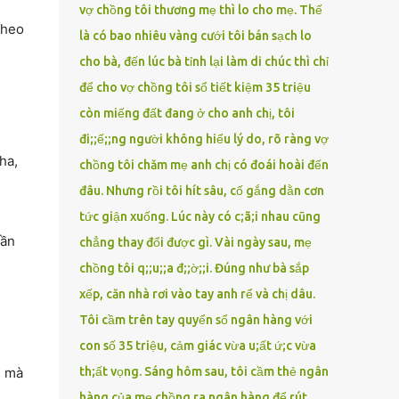
vợ chồng tôi thương mẹ thì lo cho mẹ. Thế
theo
là có bao nhiêu vàng cưới tôi bán sạch lo
cho bà, đến lúc bà tỉnh lại làm di chúc thì chỉ
để cho vợ chồng tôi sổ tiết kiệm 35 triệu
còn miếng đất đang ở cho anh chị, tôi
đi;;ế;;ng người không hiểu lý do, rõ ràng vợ
ha,
chồng tôi chăm mẹ anh chị có đoái hoài đến
đâu. Nhưng rồi tôi hít sâu, cố gắng dằn cơn
tức giận xuống. Lúc này có c;ã;i nhau cũng
cần
chẳng thay đổi được gì. Vài ngày sau, mẹ
chồng tôi q;;u;;a đ;;ờ;;i. Đúng như bà sắp
xếp, căn nhà rơi vào tay anh rể và chị dâu.
Tôi cầm trên tay quyển sổ ngân hàng với
con số 35 triệu, cảm giác vừa u;ất ứ;c vừa
m mà
th;ất vọng. Sáng hôm sau, tôi cầm thẻ ngân
hàng của mẹ chồng ra ngân hàng để rút