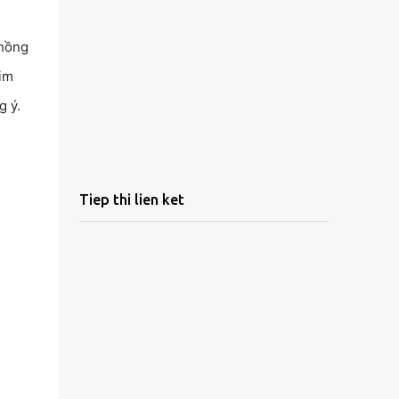
chồng
tim
g ý.
Tiep thi lien ket