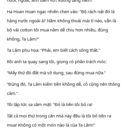
nước ngoài, anh dám vứt xuống tầng hầm?”
Hạ Hoan Hoan ngạc nhiên chen vào: “Bộ rách nát đó là
hàng nước ngoài à? Nằm không thoải mái tí nào, vẫn là
bộ vải cotton tôi mua nằm dễ chịu hơn nhiều, đúng
không, Tạ Lâm?”
Tạ Lâm phụ họa: “Phải, em biết cách sống thật.”
Rồi anh ta quay sang tôi, giọng có phần trách móc:
“Mấy thứ đó đắt mà vô dụng, sau đừng mua nữa.”
“Đúng đó, Tạ Lâm kiếm tiền không dễ, cô cũng nên thông
cảm.”
Tôi lập tức sa sầm mặt: “Đó là tiền tôi bỏ ra!
Tất cả mọi thứ trong căn nhà này đều là tôi bỏ tiền ra
mua! Không có một món nào là của Tạ Lâm!”