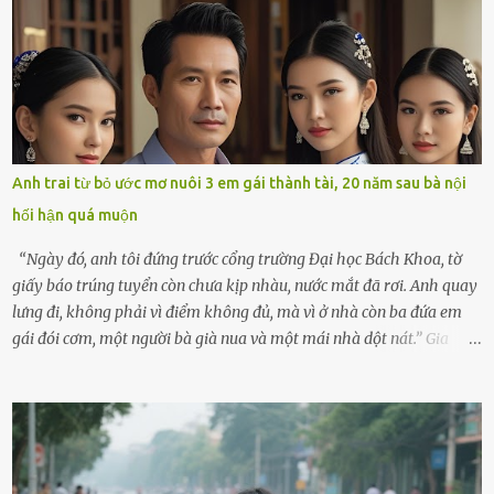
không kém. Ông Minh, vốn là một người đàn ông điềm đạm, ít nói,
hôm ấy lại đặc biệt vui vẻ. Ông chuẩn bị hành lý cho chuyến đi biển
cùng cô con gái 8 tuổi tên Thảo. “Em ở nhà nghỉ ngơi nhé, anh đưa
con đi biển hai ngày, để nó được ngắm sóng, nghịch cát. Về chắc nó
sẽ kể cho em nghe cả tuần không hết chuyện.” – Ông Minh cười
hiền, vuốt tóc vợ. Bà Hạnh nhìn chồng và con gái ríu rít chuẩn bị mà
lòng cũng rộn ràng. Bà vốn ít có dịp đi xa vì còn bận buôn bán ở chợ,
Anh trai từ bỏ ước mơ nuôi 3 em gái thành tài, 20 năm sau bà nội
nên lần này cũng đành ở nhà. Thảo ôm chầm lấy mẹ trước khi đi:
hối hận quá muộn
“Con sẽ nhặt thật nhiều vỏ sò cho mẹ nhé!” Chiếc xe khách lăn
bánh rời khỏi bến...
“Ngày đó, anh tôi đứng trước cổng trường Đại học Bách Khoa, tờ
giấy báo trúng tuyển còn chưa kịp nhàu, nước mắt đã rơi. Anh quay
lưng đi, không phải vì điểm không đủ, mà vì ở nhà còn ba đứa em
gái đói cơm, một người bà già nua và một mái nhà dột nát.” Gia
đình anh Trí sống ở một xã nhỏ thuộc huyện Hương Sơn, Hà Tĩnh.
Mẹ mất sớm khi đứa út mới lên ba, cha thì bỏ đi biệt xứ từ đó không
có tin tức. Mọi gánh nặng đổ dồn lên đôi vai gầy guộc của bà nội –
cụ Nguyễn Thị Đào – và cậu con trai cả là Trí, lúc đó mới chỉ 17 tuổi.
Trí là học sinh giỏi toàn huyện, học lớp 12 nhưng đã biết làm ruộng,