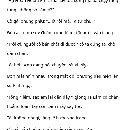
“Hạ Hoan Hoan! Em chưa sấy tóc xong mà đã chạy lung
tung, không sợ cảm à?”
Cô gái phụng phịu: “Biết rồi mà, Tạ sư phụ~”
Để xác minh suy đoán trong lòng, tôi bước vào trong.
“Trời ơi, người cô bẩn chết đi được!” cô ta đứng tại chỗ
dậm chân.
Tôi hỏi: “Anh đang nói chuyện với ai vậy?”
Bốn mắt nhìn nhau, trong mắt đối phương đều hiện lên
sự kinh ngạc.
“Tống Niệm, sao em lại đến đây?” giọng Tạ Lâm có phần
hoảng loạn, tay còn cầm máy sấy tóc.
Tôi không nói gì, lặng lẽ bước vào trong
Cô gái vẫn không ngừng càm ràm sau lưng: