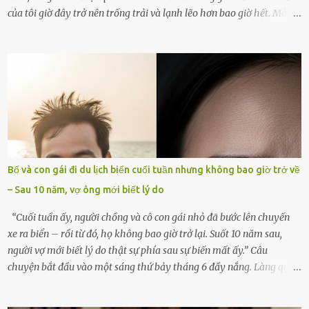
của tôi giờ đây trở nên trống trải và lạnh lẽo hơn bao giờ hết. Mỗi
góc trong nhà đều gợi nhớ về hình bóng của cô ấy – người phụ nữ
mà tôi đã yêu thương và chia sẻ cả cuộc đời. Ngày vợ mất, tôi như
rơi vào khoảng trống vô tận, chẳng còn muốn làm gì ngoài việc
ngồi lặng lẽ nhớ về cô ấy. Nhưng cuộc sống không cho phép tôi mãi
chìm đắm trong đau khổ. Họ hàng, bạn bè và những người thân
thiết đã đến bên, giúp tôi tổ chức tang lễ chu toàn. Và hôm nay là
ngày giỗ đầu tiên của vợ, 49 ngày sau khi cô ấy rời xa tôi mãi
mãi.Buổi sáng hôm đó, sau khi cúng cơm xong, tôi quyết định lên
sắp xếp lại bàn thờ vợ. Mọi thứ vẫn như mọi ngày, nhưng có điều gì
Bố và con gái đi du lịch biển cuối tuần nhưng không bao giờ trở về
đó kỳ lạ mà tôi không thể giải thích được. Trong khoảnh khắc tôi
– Sau 10 năm, vợ ông mới biết lý do
cúi xuống lau chùi bát hương, một luồng gió lạ thoáng qua, khiến
tôi giật mình. Và rồi, một chuyện kinh...
“Cuối tuần ấy, người chồng và cô con gái nhỏ đã bước lên chuyến
xe ra biển – rồi từ đó, họ không bao giờ trở lại. Suốt 10 năm sau,
người vợ mới biết lý do thật sự phía sau sự biến mất ấy.” Câu
chuyện bắt đầu vào một sáng thứ bảy tháng 6 đầy nắng. Làng quê
ven sông rộn ràng với tiếng gà gáy, tiếng trẻ con gọi nhau ra đồng
bắt cào cào. Ngôi nhà nhỏ của ông Minh và bà Hạnh cũng rộn ràng