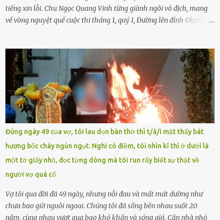
tiếng xin lỗi. Chu Ngọc Quang Vinh từng giành ngôi vô địch, mang
về vòng nguyệt quế cuộc thi tháng 1, quý I, Đường lên đỉnh Olympia.
Ảnh: Đơn vị cung cấp Trước đó, đêm ngày 1.9, trên mạng xã hội, một
tài khoản của học sinh mang tên Chu Vinh có bài viết có nội dung
chưa phù hợp, gây xôn xao, bức xúc trong dư luận. Ngay sau đó,
Trường THPT Chuyên Nguyễn Tất Thành báo cáo xác nhận tài
khoản Chu Vinh là của học sinh Chu Ngọc Quang Vinh, lớp 12 Anh
của nhà trường. Nam sinh này từng giành ngôi vô địch, mang về
vòng nguyệt quế cuộc thi tháng 1, quý I, Đường lên đỉnh Olympia
năm thứ 24. Quá trình giáo dục, học sinh Chu Ngọc Quang Vinh đã
nhận thức được nội dung bài viết của bản thân trên mạng xã hội
Đúng ngày 49 của vợ, tôi lau dọn bàn thờ thì t/á/i mặt thấy bát
ngày 1.9 là chưa phù hợp nên đã chủ động gỡ bài viết và đăng bài
hương bốc cháy ngùn ngụt. Nghi có điềm, tôi nhìn kĩ thì ở dưới là
xin lỗi trên trang Facebook cá nhân. Chu Ngọc Quang Vinh làm việc
một tờ giấy nhỏ, đọc từng dòng mà tôi run rẩy biết sự thật về
với cơ quan chức năng. Ảnh: Đơn vị cung...
người vợ quá cố
Vợ tôi qua đời đã 49 ngày, nhưng nỗi đau và mất mát dường như
chưa bao giờ nguôi ngoai. Chúng tôi đã sống bên nhau suốt 20
năm, cùng nhau vượt qua bao khó khăn và sóng gió. Căn nhà nhỏ