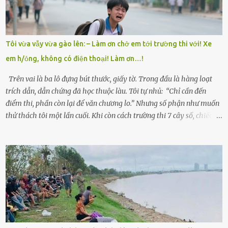
làm thuê, biết đi cày thuê từ 4h sáng rồi lại tất tả về đi học. Người
trong làng thương lắm, bảo: “Thằng Trí học giỏi mà hiền, sau này
nên ông này bà nọ đó!” Trí có ba cô em gái: Mai, Lan và Hương – ba
cái tên mẹ đặt lúc còn sống, mong tụi nhỏ sau này như hoa mai nở
Tôi vừa vẫy vừa gào lên: – Làm ơn chở em tới trường thi với! Xe
giữa mùa đông. Nhưng hoa có đẹp mấy cũng cần đất màu, mà nhà
em h/ỏng, không có điện thoại! Làm ơn…!
thì chỉ toàn đất sỏi đá và khốn khó. Năm đó, Trí đỗ Đại học Bách
Khoa Hà...
Trên vai là ba lô đựng bút thước, giấy tờ. Trong đầu là hàng loạt
trích dẫn, dẫn chứng đã học thuộc làu. Tôi tự nhủ: “Chỉ cần đến
điểm thi, phần còn lại để văn chương lo.” Nhưng số phận như muốn
thử thách tôi một lần cuối. Khi còn cách trường thi 7 cây số, chiếc xe
máy cà tàng của tôi đột nhiên chết máy giữa đường. Tôi luống
cuống đề lại, đạp liên tục, mở cốp, lay ổ điện… nhưng vô ích. Rồi tôi
sực nhớ – điện thoại đang sạc, sáng nay quên mang theo! Giữa con
đường thưa thớt người qua lại, tôi hoảng loạn vẫy tay xin đi nhờ. –
Chú ơi, cháu đi thi, xe hỏng rồi! Làm ơn cho cháu đi nhờ với! – Cô ơi,
giúp cháu với, cháu không có điện thoại… Người thì lắc đầu. Người
thì tăng ga tránh xa như né một kẻ lừa đảo. Tôi gào lên giữa đường
như một kẻ mất trí. Vô ích. 6h10. Còn hơn 30 phút nữa. Trong đầu
tôi chỉ có một lựa chọn duy nhất: chạy. Tôi quăng xe vào vệ đường,