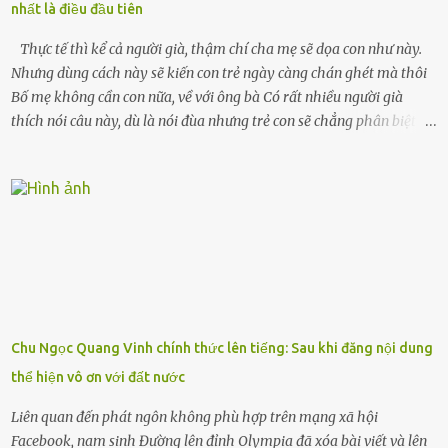
nhất là điều đầu tiên
chiếc xe buýt cuối ngày, trốn chạy khỏi thành phố và nỗi đau. Tôi v...
Thực tế thì kể cả người già, thậm chí cha mẹ sẽ dọa con như này.
Nhưng dùng cách này sẽ kiến con trẻ ngày càng chán ghét mà thôi
Bố mẹ không cần con nữa, về với ông bà Có rất nhiều người già
thích nói câu này, dù là nói đùa nhưng trẻ con sẽ chẳng phân biệt
được nên chúng sẽ cực kỳ buồn. Đôi khi con cái phải rời xa cha mẹ,
sống với người già, lúc này con rất buồn. Thế nên người lớn hãy
khuyên nhủ con thật cẩn thận. Nếu cháu không nghe lời, cảnh sát
sẽ bắt Thực tế thì kể cả người già, thậm chí cha mẹ sẽ dọa con như
này. Nhưng dùng cách này sẽ kiến con trẻ ngày càng chán ghét mà
thôi. Đôi khi con cái phải rời xa cha mẹ, sống với người già, lúc này
con rất buồn. (ảnh minh họa) Nếu một ngày nào đó một đứa trẻ
gặp nguy hiểm và cần được giúp đỡ nhưng không dám gọi cảnh sát
để được giúp đỡ thì có thể sẽ bỏ lỡ cơ hội và gặp nguy hiểm. Trẻ con
Chu Ngọc Quang Vinh chính thức lên tiếng: Sau khi đăng nội dung
có biết gì đâu Nhiều người cứ coi trẻ còn nhỏ nên dù có phạm sai
thể hiện vô ơn với đất nước
lầm, thì họ cũng không trách mắng. Nhưng nếu người lớn tuổi
không dạy con cẩn...
Liên quan đến phát ngôn không phù hợp trên mạng xã hội
Facebook, nam sinh Đường lên đỉnh Olympia đã xóa bài viết và lên