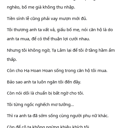
nghèo, bố mẹ già không thu nhập.
Tiền sính lễ cũng phải vay mượn mới đủ.
Tôi thương anh ta vất vả, giấu bố mẹ, nói căn hộ là do
anh ta mua, để có thể thuận lợi cưới nhau.
Nhưng tôi không ngờ, Tạ Lâm lại để tôi ở tầng hầm ẩm
thấp.
Còn cho Hạ Hoan Hoan sống trong căn hộ tôi mua.
Bảo sao anh ta luôn ngăn tôi đến đây.
Còn nói dối là chuẩn bị bất ngờ cho tôi.
Tôi từng ngốc nghếch mơ tưởng…
Thì ra anh ta đã sớm sống cùng người phụ nữ khác.
Còn để cô ta không ngừng khiêu khích tôi.