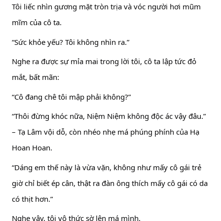
Tôi liếc nhìn gương mặt tròn trịa và vóc người hơi mũm
mĩm của cô ta.
“Sức khỏe yếu? Tôi không nhìn ra.”
Nghe ra được sự mỉa mai trong lời tôi, cô ta lập tức đỏ
mắt, bất mãn:
“Cô đang chê tôi mập phải không?”
“Thôi đừng khóc nữa, Niệm Niệm không độc ác vậy đâu.”
– Tạ Lâm vội dỗ, còn nhéo nhẹ má phúng phính của Hạ
Hoan Hoan.
“Dáng em thế này là vừa vặn, không như mấy cô gái trẻ
giờ chỉ biết ép cân, thật ra đàn ông thích mấy cô gái có da
có thịt hơn.”
Nghe vậy, tôi vô thức sờ lên má mình.