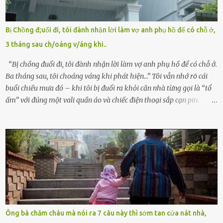
quyền giám hộ, yêu cầu bệnh viện xử lý bé như một trường hợp bị
bỏ rơi. Trong khi ấy, con gái ruột của họ – Trần Lệ Mi – vẫn đang
mê man sau sinh, hoàn toàn không hay biết chuyện gì xảy ra.
Bị Chồng đ;uổi đi, tôi đành nhận lời làm vợ anh phụ hồ để có chỗ ở,
Thiếu úy Nguyễn Thị Mai, một nữ cảnh sát công tác tại địa phương,
3 tháng sau ch/oáng v/áng khi..
tình cờ chứng kiến giây phút bé bị đưa đi trong lặng lẽ. Nét mặt đỏ
hỏn, bàn tay bé xíu co quắp, ...
“Bị chồng đuổi đi, tôi đành nhận lời làm vợ anh phụ hồ để có chỗ ở.
Ba tháng sau, tôi choáng váng khi phát hiện…” Tôi vẫn nhớ rõ cái
buổi chiều mưa đó – khi tôi bị đuổi ra khỏi căn nhà từng gọi là “tổ
ấm” với đúng một vali quần áo và chiếc điện thoại sắp cạn pin.
Chồng tôi – người từng thề thốt “một đời yêu em” – đã không chút
thương xót ném tôi ra đường sau khi tôi bị sảy thai lần thứ hai. “Tôi
cưới cô để có con. Không phải để nuôi một cái thân bất tài chỉ biết
khóc lóc,” anh ta gằn giọng, đẩy mạnh cánh cửa trước mặt tôi.
Tiếng cánh cửa đóng lại, vang lên như một bản án lạnh lùng. Tôi
đứng chết lặng giữa cơn mưa, không biết đi đâu, về đâu. Bố mẹ tôi
mất sớm. Tôi chẳng có anh chị em. Họ hàng cũng thưa thớt, chẳng
ai thân thiết đến mức có thể mở lòng cho tôi tá túc. Bạn bè? Ai cũng
bận rộn với gia đình riêng của họ. Tôi đã từng đặt cược cả thanh
Ông bà chăm cháu mà nói ra 7 câu này thì sớm tan cửa nát nhà,
xuân vào người chồng ấy – và giờ, tôi chỉ còn lại chính mình. Tôi lên