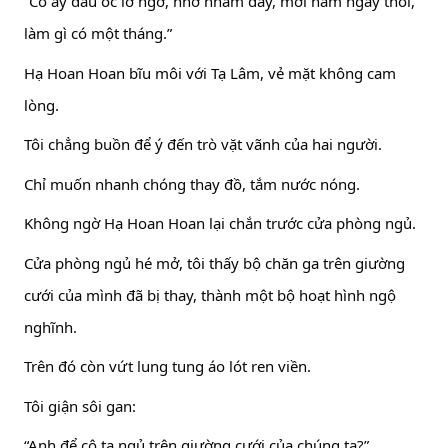
“Cô ấy đầu óc lơ ngơ, nhớ nhầm đấy, mới năm ngày thôi,
làm gì có một tháng.”
Hạ Hoan Hoan bĩu môi với Tạ Lâm, vẻ mặt không cam
lòng.
Tôi chẳng buồn để ý đến trò vặt vãnh của hai người.
Chỉ muốn nhanh chóng thay đồ, tắm nước nóng.
Không ngờ Hạ Hoan Hoan lại chắn trước cửa phòng ngủ.
Cửa phòng ngủ hé mở, tôi thấy bộ chăn ga trên giường
cưới của mình đã bị thay, thành một bộ hoạt hình ngộ
nghĩnh.
Trên đó còn vứt lung tung áo lót ren viền.
Tôi giận sôi gan:
“Anh để cô ta ngủ trên giường cưới của chúng ta?”