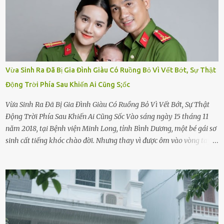
Vừa Sinh Ra Đã Bị Gia Đình Giàu Có Ruồng Bỏ Vì Vết Bớt, Sự Thật
Động Trời Phía Sau Khiến Ai Cũng S;ốc
Vừa Sinh Ra Đã Bị Gia Đình Giàu Có Ruồng Bỏ Vì Vết Bớt, Sự Thật
Động Trời Phía Sau Khiến Ai Cũng Sốc Vào sáng ngày 15 tháng 11
năm 2018, tại Bệnh viện Minh Long, tỉnh Bình Dương, một bé gái sơ
sinh cất tiếng khóc chào đời. Nhưng thay vì được ôm vào vòng tay
ấm áp của gia đình, bé lại đối diện với sự ruồng bỏ lạnh lùng. Đứa
trẻ – với một vết bớt đen trên má – bị gia đình ngoại hình hoàn
hảo, địa vị cao sang của ông Trần Quốc Tùng xem như điềm gở. Ông
Tùng, một doanh nhân quyền lực có tiếng ở Bình Dương, cùng vợ là
bà Đỗ Thị Nga, lập tức ra quyết định nhẫn tâm: bỏ lại đứa trẻ. Họ
viện cớ “không đủ khả năng nuôi dưỡng” và ký vào giấy từ chối