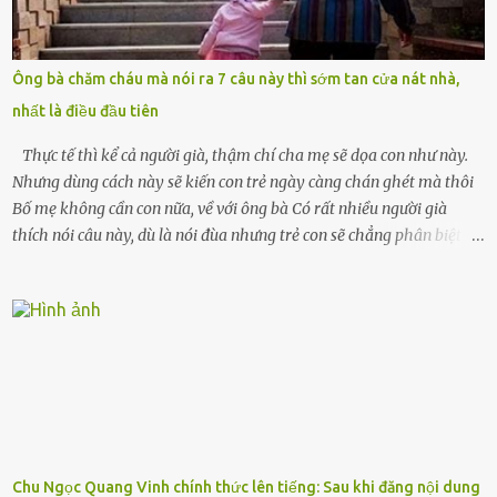
mất sớm. Tôi chẳng có anh chị em. Họ hàng cũng thưa thớt, chẳng
ai thân thiết đến mức có thể mở lòng cho tôi tá túc. Bạn bè? Ai cũng
bận rộn với gia đình riêng của họ. Tôi đã từng đặt cược cả thanh
Ông bà chăm cháu mà nói ra 7 câu này thì sớm tan cửa nát nhà,
xuân vào người chồng ấy – và giờ, tôi chỉ còn lại chính mình. Tôi lên
nhất là điều đầu tiên
chiếc xe buýt cuối ngày, trốn chạy khỏi thành phố và nỗi đau. Tôi v...
Thực tế thì kể cả người già, thậm chí cha mẹ sẽ dọa con như này.
Nhưng dùng cách này sẽ kiến con trẻ ngày càng chán ghét mà thôi
Bố mẹ không cần con nữa, về với ông bà Có rất nhiều người già
thích nói câu này, dù là nói đùa nhưng trẻ con sẽ chẳng phân biệt
được nên chúng sẽ cực kỳ buồn. Đôi khi con cái phải rời xa cha mẹ,
sống với người già, lúc này con rất buồn. Thế nên người lớn hãy
khuyên nhủ con thật cẩn thận. Nếu cháu không nghe lời, cảnh sát
sẽ bắt Thực tế thì kể cả người già, thậm chí cha mẹ sẽ dọa con như
này. Nhưng dùng cách này sẽ kiến con trẻ ngày càng chán ghét mà
thôi. Đôi khi con cái phải rời xa cha mẹ, sống với người già, lúc này
con rất buồn. (ảnh minh họa) Nếu một ngày nào đó một đứa trẻ
gặp nguy hiểm và cần được giúp đỡ nhưng không dám gọi cảnh sát
để được giúp đỡ thì có thể sẽ bỏ lỡ cơ hội và gặp nguy hiểm. Trẻ con
Chu Ngọc Quang Vinh chính thức lên tiếng: Sau khi đăng nội dung