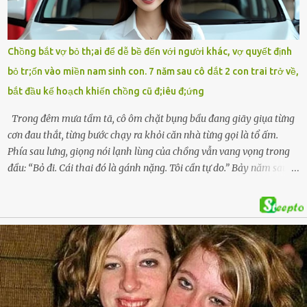
soát Nghệ An cùng hai chiếc cặp học sinh. Ngay trong đêm, lực
lượng chức năng phối hợp cùng các đội cứu hộ tình nguyện triển
khai tìm kiếm. Danh tính các nạn nhân được xác định là anh V.V.D.
Chồng bắt vợ bỏ th;ai để dễ bề đến với người khác, vợ quyết định
và 2 con gái là cháu V.H.B. (SN 2020) và V.G.T. (SN 2021). Hai cháu là
bỏ tr;ốn vào miền nam sinh con. 7 năm sau cô dắt 2 con trai trở về,
con của anh D. và chị B.T.Y. (SN 1999). Lực lượng cứu hộ đã tiến hành
bắt đầu kế hoạch khiến chồng cũ đ;iêu đ;ứng
bàn giao t...
Trong đêm mưa tầm tã, cô ôm chặt bụng bầu đang giãy giụa từng
cơn đau thắt, từng bước chạy ra khỏi căn nhà từng gọi là tổ ấm.
Phía sau lưng, giọng nói lạnh lùng của chồng vẫn vang vọng trong
đầu: “Bỏ đi. Cái thai đó là gánh nặng. Tôi cần tự do.” Bảy năm sau,
cô quay trở về, không chỉ với một đứa con trai – mà là hai, và một
kế hoạch được chuẩn bị kỹ lưỡng để người đàn ông phản bội ấy
phải trả giá … Hà Nội, mùa thu năm 2018, cái lạnh len lỏi qua từng
khe cửa gỗ cũ kỹ. Trong một căn biệt thự sang trọng ở phố Tây Hồ,
Ngọc Anh ngồi lặng lẽ trên ghế sofa, tay đặt lên bụng – nơi hai sinh
linh bé bỏng đang lớn dần từng ngày. Cô chưa bao giờ nghĩ mình sẽ
phải sống trong sợ hãi khi mang thai, đặc biệt là sợ… chính chồng
mình. Trí – người chồng mà cô từng yêu đến mù quáng, đã không