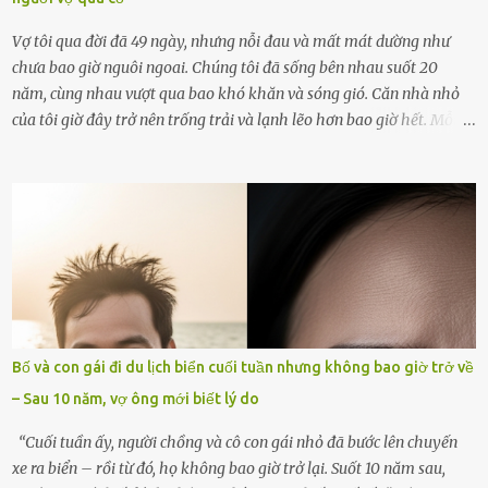
Vợ tôi qua đời đã 49 ngày, nhưng nỗi đau và mất mát dường như
chưa bao giờ nguôi ngoai. Chúng tôi đã sống bên nhau suốt 20
năm, cùng nhau vượt qua bao khó khăn và sóng gió. Căn nhà nhỏ
của tôi giờ đây trở nên trống trải và lạnh lẽo hơn bao giờ hết. Mỗi
góc trong nhà đều gợi nhớ về hình bóng của cô ấy – người phụ nữ
mà tôi đã yêu thương và chia sẻ cả cuộc đời. Ngày vợ mất, tôi như
rơi vào khoảng trống vô tận, chẳng còn muốn làm gì ngoài việc
ngồi lặng lẽ nhớ về cô ấy. Nhưng cuộc sống không cho phép tôi mãi
chìm đắm trong đau khổ. Họ hàng, bạn bè và những người thân
thiết đã đến bên, giúp tôi tổ chức tang lễ chu toàn. Và hôm nay là
ngày giỗ đầu tiên của vợ, 49 ngày sau khi cô ấy rời xa tôi mãi
mãi.Buổi sáng hôm đó, sau khi cúng cơm xong, tôi quyết định lên
sắp xếp lại bàn thờ vợ. Mọi thứ vẫn như mọi ngày, nhưng có điều gì
Bố và con gái đi du lịch biển cuối tuần nhưng không bao giờ trở về
đó kỳ lạ mà tôi không thể giải thích được. Trong khoảnh khắc tôi
– Sau 10 năm, vợ ông mới biết lý do
cúi xuống lau chùi bát hương, một luồng gió lạ thoáng qua, khiến
tôi giật mình. Và rồi, một chuyện kinh...
“Cuối tuần ấy, người chồng và cô con gái nhỏ đã bước lên chuyến
xe ra biển – rồi từ đó, họ không bao giờ trở lại. Suốt 10 năm sau,