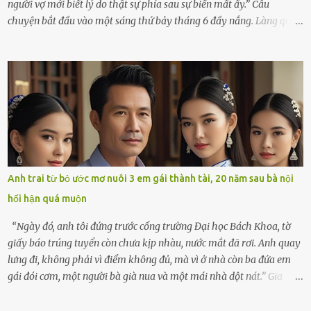
người vợ mới biết lý do thật sự phía sau sự biến mất ấy.” Câu
chuyện bắt đầu vào một sáng thứ bảy tháng 6 đầy nắng. Làng quê
ven sông rộn ràng với tiếng gà gáy, tiếng trẻ con gọi nhau ra đồng
bắt cào cào. Ngôi nhà nhỏ của ông Minh và bà Hạnh cũng rộn ràng
không kém. Ông Minh, vốn là một người đàn ông điềm đạm, ít nói,
hôm ấy lại đặc biệt vui vẻ. Ông chuẩn bị hành lý cho chuyến đi biển
cùng cô con gái 8 tuổi tên Thảo. “Em ở nhà nghỉ ngơi nhé, anh đưa
con đi biển hai ngày, để nó được ngắm sóng, nghịch cát. Về chắc nó
sẽ kể cho em nghe cả tuần không hết chuyện.” – Ông Minh cười
hiền, vuốt tóc vợ. Bà Hạnh nhìn chồng và con gái ríu rít chuẩn bị mà
lòng cũng rộn ràng. Bà vốn ít có dịp đi xa vì còn bận buôn bán ở chợ,
Anh trai từ bỏ ước mơ nuôi 3 em gái thành tài, 20 năm sau bà nội
nên lần này cũng đành ở nhà. Thảo ôm chầm lấy mẹ trước khi đi:
hối hận quá muộn
“Con sẽ nhặt thật nhiều vỏ sò cho mẹ nhé!” Chiếc xe khách lăn
bánh rời khỏi bến...
“Ngày đó, anh tôi đứng trước cổng trường Đại học Bách Khoa, tờ
giấy báo trúng tuyển còn chưa kịp nhàu, nước mắt đã rơi. Anh quay
lưng đi, không phải vì điểm không đủ, mà vì ở nhà còn ba đứa em
gái đói cơm, một người bà già nua và một mái nhà dột nát.” Gia
đình anh Trí sống ở một xã nhỏ thuộc huyện Hương Sơn, Hà Tĩnh.
Mẹ mất sớm khi đứa út mới lên ba, cha thì bỏ đi biệt xứ từ đó không