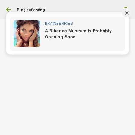
Chuyển đến nội dung chính
Blog cuộc sống