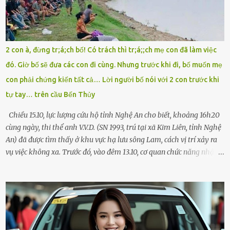
giúp cháu với, cháu không có điện thoại… Người thì lắc đầu. Người
thì tăng ga tránh xa như né một kẻ lừa đảo. Tôi gào lên giữa đường
như một kẻ mất trí. Vô ích. 6h10. Còn hơn 30 phút nữa. Trong đầu
tôi chỉ có một lựa chọn duy nhất: chạy. Tôi quăng xe vào vệ đường,
2 con à, đừng tr;á;ch bố! Có trách thì tr;á;;ch mẹ con đã làm việc
rút tờ giấy báo dự thi nhét túi áo, đeo ba lô và chạy . Chạy miết.
đó. Giờ bố sẽ đưa các con đi cùng. Nhưng trước khi đi, bố muốn mẹ
Chạy không ngừng. Qua ngã...
con phải chứng kiến tất cả… Lời người bố nói với 2 con trước khi
tự tay… trên cầu Bến Thủy
Chiều 15.10, lực lượng cứu hộ tỉnh Nghệ An cho biết, khoảng 16h20
cùng ngày, thi thể anh V.V.D. (SN 1993, trú tại xã Kim Liên, tỉnh Nghệ
An) đã được tìm thấy ở khu vực hạ lưu sông Lam, cách vị trí xảy ra
vụ việc không xa. Trước đó, vào đêm 13.10, cơ quan chức năng nhận
được tin báo có một người đàn ông điều khiển xe máy lên cầu Bến
Thủy – cây cầu bắc qua sông Lam nối hai tỉnh Nghệ An và Hà Tĩnh
– rồi để lại xe máy trên cầu, ôm theo 2 con gái nhỏ nhảy xuống
sông. Người thân và hàng xóm ngóng chờ thông tin tìm kiếm 3 bố
con mất tích trên sông Lam sau vụ nhảy cầu. Ảnh: Hải Dương Tại
hiện trường, người dân phát hiện một chiếc xe máy mang biển kiểm