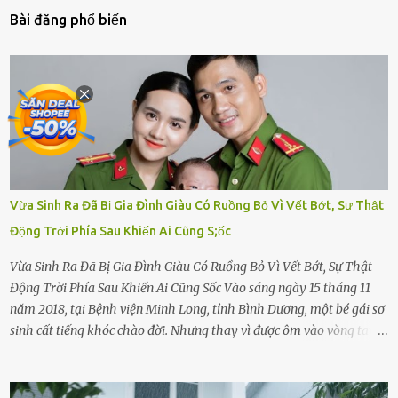
Bài đăng phổ biến
Vừa Sinh Ra Đã Bị Gia Đình Giàu Có Ruồng Bỏ Vì Vết Bớt, Sự Thật
Động Trời Phía Sau Khiến Ai Cũng S;ốc
Vừa Sinh Ra Đã Bị Gia Đình Giàu Có Ruồng Bỏ Vì Vết Bớt, Sự Thật
Động Trời Phía Sau Khiến Ai Cũng Sốc Vào sáng ngày 15 tháng 11
năm 2018, tại Bệnh viện Minh Long, tỉnh Bình Dương, một bé gái sơ
sinh cất tiếng khóc chào đời. Nhưng thay vì được ôm vào vòng tay
ấm áp của gia đình, bé lại đối diện với sự ruồng bỏ lạnh lùng. Đứa
trẻ – với một vết bớt đen trên má – bị gia đình ngoại hình hoàn
hảo, địa vị cao sang của ông Trần Quốc Tùng xem như điềm gở. Ông