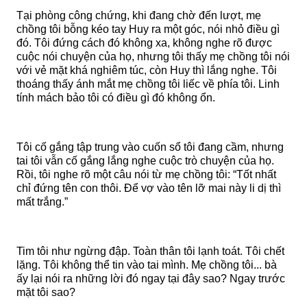
Tại phòng công chứng, khi đang chờ đến lượt, mẹ
chồng tôi bỗng kéo tay Huy ra một góc, nói nhỏ điều gì
đó. Tôi đứng cách đó không xa, không nghe rõ được
cuộc nói chuyện của họ, nhưng tôi thấy mẹ chồng tôi nói
với vẻ mặt khá nghiêm túc, còn Huy thì lắng nghe. Tôi
thoáng thấy ánh mắt mẹ chồng tôi liếc về phía tôi. Linh
tính mách bảo tôi có điều gì đó không ổn.
Tôi cố gắng tập trung vào cuốn sổ tôi đang cầm, nhưng
tai tôi vẫn cố gắng lắng nghe cuộc trò chuyện của họ.
Rồi, tôi nghe rõ một câu nói từ mẹ chồng tôi: “Tốt nhất
chỉ đứng tên con thôi. Để vợ vào tên lỡ mai này li dị thì
mất trắng.”
Tim tôi như ngừng đập. Toàn thân tôi lạnh toát. Tôi chết
lặng. Tôi không thể tin vào tai mình. Mẹ chồng tôi... bà
ấy lại nói ra những lời đó ngay tại đây sao? Ngay trước
mặt tôi sao?