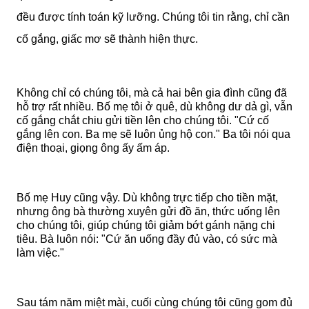
đều được tính toán kỹ lưỡng. Chúng tôi tin rằng, chỉ cần
cố gắng, giấc mơ sẽ thành hiện thực.
Không chỉ có chúng tôi, mà cả hai bên gia đình cũng đã
hỗ trợ rất nhiều. Bố mẹ tôi ở quê, dù không dư dả gì, vẫn
cố gắng chắt chiu gửi tiền lên cho chúng tôi. "Cứ cố
gắng lên con. Ba mẹ sẽ luôn ủng hộ con." Ba tôi nói qua
điện thoại, giọng ông ấy ấm áp.
Bố mẹ Huy cũng vậy. Dù không trực tiếp cho tiền mặt,
nhưng ông bà thường xuyên gửi đồ ăn, thức uống lên
cho chúng tôi, giúp chúng tôi giảm bớt gánh nặng chi
tiêu. Bà luôn nói: "Cứ ăn uống đầy đủ vào, có sức mà
làm việc."
Sau tám năm miệt mài, cuối cùng chúng tôi cũng gom đủ