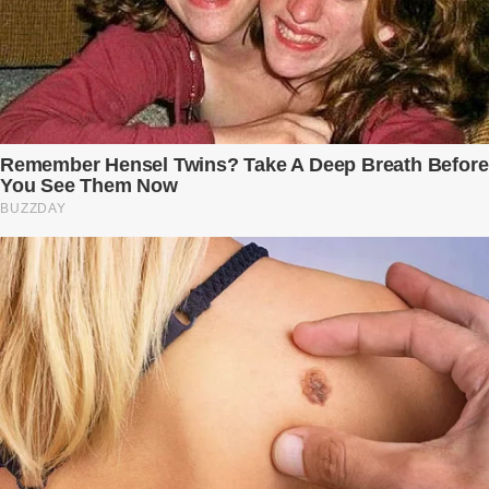
còn là người đàn ông của ngày đầu. Thành đạt, quyền lực, nhưng
cũng dối trá và lạnh lùng. Gần đây, anh hay về muộn, thậm chí có
đêm không về. Và rồi, trong một bữa cơm tối vắng lặng, Trí ném
xuống bàn ly n...