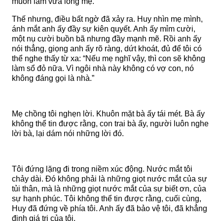
muốn làm vừa lòng mẹ.
Thế nhưng, điều bất ngờ đã xảy ra. Huy nhìn mẹ mình,
ánh mắt anh ấy đầy sự kiên quyết. Anh ấy mỉm cười,
một nụ cười buồn bã nhưng đầy mạnh mẽ. Rồi anh ấy
nói thẳng, giọng anh ấy rõ ràng, dứt khoát, đủ để tôi có
thể nghe thấy từ xa: “Nếu mẹ nghĩ vậy, thì con sẽ không
làm sổ đỏ nữa. Vì ngôi nhà này không có vợ con, nó
không đáng gọi là nhà.”
Mẹ chồng tôi nghẹn lời. Khuôn mặt bà ấy tái mét. Bà ấy
không thể tin được rằng, con trai bà ấy, người luôn nghe
lời bà, lại dám nói những lời đó.
Tôi đứng lặng đi trong niềm xúc động. Nước mắt tôi
chảy dài. Đó không phải là những giọt nước mắt của sự
tủi thân, mà là những giọt nước mắt của sự biết ơn, của
sự hạnh phúc. Tôi không thể tin được rằng, cuối cùng,
Huy đã đứng về phía tôi. Anh ấy đã bảo vệ tôi, đã khẳng
định giá trị của tôi.