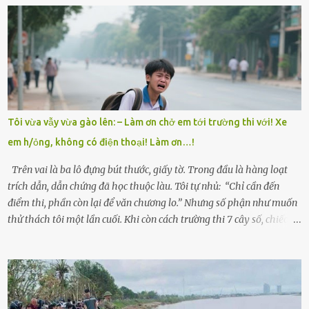
có tin tức. Mọi gánh nặng đổ dồn lên đôi vai gầy guộc của bà nội –
cụ Nguyễn Thị Đào – và cậu con trai cả là Trí, lúc đó mới chỉ 17 tuổi.
Trí là học sinh giỏi toàn huyện, học lớp 12 nhưng đã biết làm ruộng,
làm thuê, biết đi cày thuê từ 4h sáng rồi lại tất tả về đi học. Người
trong làng thương lắm, bảo: “Thằng Trí học giỏi mà hiền, sau này
nên ông này bà nọ đó!” Trí có ba cô em gái: Mai, Lan và Hương – ba
cái tên mẹ đặt lúc còn sống, mong tụi nhỏ sau này như hoa mai nở
Tôi vừa vẫy vừa gào lên: – Làm ơn chở em tới trường thi với! Xe
giữa mùa đông. Nhưng hoa có đẹp mấy cũng cần đất màu, mà nhà
em h/ỏng, không có điện thoại! Làm ơn…!
thì chỉ toàn đất sỏi đá và khốn khó. Năm đó, Trí đỗ Đại học Bách
Khoa Hà...
Trên vai là ba lô đựng bút thước, giấy tờ. Trong đầu là hàng loạt
trích dẫn, dẫn chứng đã học thuộc làu. Tôi tự nhủ: “Chỉ cần đến
điểm thi, phần còn lại để văn chương lo.” Nhưng số phận như muốn
thử thách tôi một lần cuối. Khi còn cách trường thi 7 cây số, chiếc xe
máy cà tàng của tôi đột nhiên chết máy giữa đường. Tôi luống
cuống đề lại, đạp liên tục, mở cốp, lay ổ điện… nhưng vô ích. Rồi tôi
sực nhớ – điện thoại đang sạc, sáng nay quên mang theo! Giữa con
đường thưa thớt người qua lại, tôi hoảng loạn vẫy tay xin đi nhờ. –
Chú ơi, cháu đi thi, xe hỏng rồi! Làm ơn cho cháu đi nhờ với! – Cô ơi,