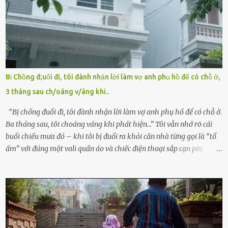
Tùng, một doanh nhân quyền lực có tiếng ở Bình Dương, cùng vợ là
bà Đỗ Thị Nga, lập tức ra quyết định nhẫn tâm: bỏ lại đứa trẻ. Họ
viện cớ “không đủ khả năng nuôi dưỡng” và ký vào giấy từ chối
quyền giám hộ, yêu cầu bệnh viện xử lý bé như một trường hợp bị
bỏ rơi. Trong khi ấy, con gái ruột của họ – Trần Lệ Mi – vẫn đang
mê man sau sinh, hoàn toàn không hay biết chuyện gì xảy ra.
Bị Chồng đ;uổi đi, tôi đành nhận lời làm vợ anh phụ hồ để có chỗ ở,
Thiếu úy Nguyễn Thị Mai, một nữ cảnh sát công tác tại địa phương,
3 tháng sau ch/oáng v/áng khi..
tình cờ chứng kiến giây phút bé bị đưa đi trong lặng lẽ. Nét mặt đỏ
hỏn, bàn tay bé xíu co quắp, ...
“Bị chồng đuổi đi, tôi đành nhận lời làm vợ anh phụ hồ để có chỗ ở.
Ba tháng sau, tôi choáng váng khi phát hiện…” Tôi vẫn nhớ rõ cái
buổi chiều mưa đó – khi tôi bị đuổi ra khỏi căn nhà từng gọi là “tổ
ấm” với đúng một vali quần áo và chiếc điện thoại sắp cạn pin.
Chồng tôi – người từng thề thốt “một đời yêu em” – đã không chút
thương xót ném tôi ra đường sau khi tôi bị sảy thai lần thứ hai. “Tôi
cưới cô để có con. Không phải để nuôi một cái thân bất tài chỉ biết
khóc lóc,” anh ta gằn giọng, đẩy mạnh cánh cửa trước mặt tôi.
Tiếng cánh cửa đóng lại, vang lên như một bản án lạnh lùng. Tôi
đứng chết lặng giữa cơn mưa, không biết đi đâu, về đâu. Bố mẹ tôi