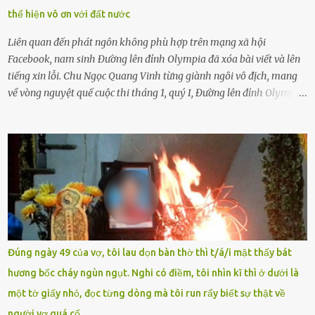
có biết gì đâu Nhiều người cứ coi trẻ còn nhỏ nên dù có phạm sai
thể hiện vô ơn với đất nước
lầm, thì họ cũng không trách mắng. Nhưng nếu người lớn tuổi
không dạy con cẩn...
Liên quan đến phát ngôn không phù hợp trên mạng xã hội
Facebook, nam sinh Đường lên đỉnh Olympia đã xóa bài viết và lên
tiếng xin lỗi. Chu Ngọc Quang Vinh từng giành ngôi vô địch, mang
về vòng nguyệt quế cuộc thi tháng 1, quý I, Đường lên đỉnh Olympia.
Ảnh: Đơn vị cung cấp Trước đó, đêm ngày 1.9, trên mạng xã hội, một
tài khoản của học sinh mang tên Chu Vinh có bài viết có nội dung
chưa phù hợp, gây xôn xao, bức xúc trong dư luận. Ngay sau đó,
Trường THPT Chuyên Nguyễn Tất Thành báo cáo xác nhận tài
khoản Chu Vinh là của học sinh Chu Ngọc Quang Vinh, lớp 12 Anh
của nhà trường. Nam sinh này từng giành ngôi vô địch, mang về
vòng nguyệt quế cuộc thi tháng 1, quý I, Đường lên đỉnh Olympia
năm thứ 24. Quá trình giáo dục, học sinh Chu Ngọc Quang Vinh đã
nhận thức được nội dung bài viết của bản thân trên mạng xã hội
Đúng ngày 49 của vợ, tôi lau dọn bàn thờ thì t/á/i mặt thấy bát
ngày 1.9 là chưa phù hợp nên đã chủ động gỡ bài viết và đăng bài
hương bốc cháy ngùn ngụt. Nghi có điềm, tôi nhìn kĩ thì ở dưới là
xin lỗi trên trang Facebook cá nhân. Chu Ngọc Quang Vinh làm việc
một tờ giấy nhỏ, đọc từng dòng mà tôi run rẩy biết sự thật về
với cơ quan chức năng. Ảnh: Đơn vị cung...
người vợ quá cố