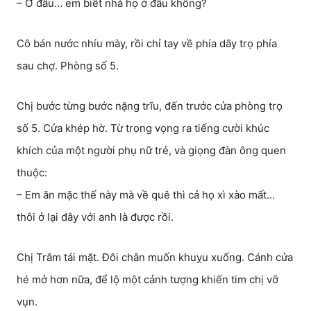
– Ở đâu… em biết nhà họ ở đâu không?
Cô bán nước nhíu mày, rồi chỉ tay về phía dãy trọ phía
sau chợ. Phòng số 5.
Chị bước từng bước nặng trĩu, đến trước cửa phòng trọ
số 5. Cửa khép hờ. Từ trong vọng ra tiếng cười khúc
khích của một người phụ nữ trẻ, và giọng đàn ông quen
thuộc:
– Em ăn mặc thế này mà về quê thì cả họ xì xào mất…
thôi ở lại đây với anh là được rồi.
Chị Trâm tái mặt. Đôi chân muốn khuỵu xuống. Cánh cửa
hé mở hơn nữa, để lộ một cảnh tượng khiến tim chị vỡ
vụn.