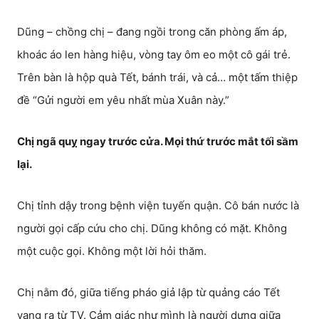
Dũng – chồng chị – đang ngồi trong căn phòng ấm áp,
khoác áo len hàng hiệu, vòng tay ôm eo một cô gái trẻ.
Trên bàn là hộp quà Tết, bánh trái, và cả… một tấm thiệp
đề “Gửi người em yêu nhất mùa Xuân này.”
Chị ngã quỵ ngay trước cửa. Mọi thứ trước mắt tối sầm
lại.
Chị tỉnh dậy trong bệnh viện tuyến quận. Cô bán nước là
người gọi cấp cứu cho chị. Dũng không có mặt. Không
một cuộc gọi. Không một lời hỏi thăm.
Chị nằm đó, giữa tiếng pháo giả lập từ quảng cáo Tết
vang ra từ TV. Cảm giác như mình là người dưng giữa