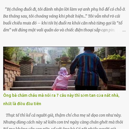
hỏn, bàn tay bé xíu co quắp, ...
“Bị chồng đuổi đi, tôi đành nhận lời làm vợ anh phụ hồ để có chỗ ở.
Ba tháng sau, tôi choáng váng khi phát hiện…” Tôi vẫn nhớ rõ cái
buổi chiều mưa đó – khi tôi bị đuổi ra khỏi căn nhà từng gọi là “tổ
ấm” với đúng một vali quần áo và chiếc điện thoại sắp cạn pin.
Chồng tôi – người từng thề thốt “một đời yêu em” – đã không chút
thương xót ném tôi ra đường sau khi tôi bị sảy thai lần thứ hai. “Tôi
cưới cô để có con. Không phải để nuôi một cái thân bất tài chỉ biết
khóc lóc,” anh ta gằn giọng, đẩy mạnh cánh cửa trước mặt tôi.
Tiếng cánh cửa đóng lại, vang lên như một bản án lạnh lùng. Tôi
đứng chết lặng giữa cơn mưa, không biết đi đâu, về đâu. Bố mẹ tôi
mất sớm. Tôi chẳng có anh chị em. Họ hàng cũng thưa thớt, chẳng
ai thân thiết đến mức có thể mở lòng cho tôi tá túc. Bạn bè? Ai cũng
bận rộn với gia đình riêng của họ. Tôi đã từng đặt cược cả thanh
Ông bà chăm cháu mà nói ra 7 câu này thì sớm tan cửa nát nhà,
xuân vào người chồng ấy – và giờ, tôi chỉ còn lại chính mình. Tôi lên
nhất là điều đầu tiên
chiếc xe buýt cuối ngày, trốn chạy khỏi thành phố và nỗi đau. Tôi v...
Thực tế thì kể cả người già, thậm chí cha mẹ sẽ dọa con như này.
Nhưng dùng cách này sẽ kiến con trẻ ngày càng chán ghét mà thôi
Bố mẹ không cần con nữa, về với ông bà Có rất nhiều người già