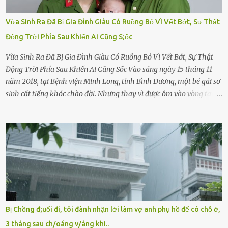
Vừa Sinh Ra Đã Bị Gia Đình Giàu Có Ruồng Bỏ Vì Vết Bớt, Sự Thật
Động Trời Phía Sau Khiến Ai Cũng S;ốc
Vừa Sinh Ra Đã Bị Gia Đình Giàu Có Ruồng Bỏ Vì Vết Bớt, Sự Thật
Động Trời Phía Sau Khiến Ai Cũng Sốc Vào sáng ngày 15 tháng 11
năm 2018, tại Bệnh viện Minh Long, tỉnh Bình Dương, một bé gái sơ
sinh cất tiếng khóc chào đời. Nhưng thay vì được ôm vào vòng tay
ấm áp của gia đình, bé lại đối diện với sự ruồng bỏ lạnh lùng. Đứa
trẻ – với một vết bớt đen trên má – bị gia đình ngoại hình hoàn
hảo, địa vị cao sang của ông Trần Quốc Tùng xem như điềm gở. Ông
Tùng, một doanh nhân quyền lực có tiếng ở Bình Dương, cùng vợ là
bà Đỗ Thị Nga, lập tức ra quyết định nhẫn tâm: bỏ lại đứa trẻ. Họ
viện cớ “không đủ khả năng nuôi dưỡng” và ký vào giấy từ chối
quyền giám hộ, yêu cầu bệnh viện xử lý bé như một trường hợp bị
bỏ rơi. Trong khi ấy, con gái ruột của họ – Trần Lệ Mi – vẫn đang
mê man sau sinh, hoàn toàn không hay biết chuyện gì xảy ra.
Bị Chồng đ;uổi đi, tôi đành nhận lời làm vợ anh phụ hồ để có chỗ ở,
Thiếu úy Nguyễn Thị Mai, một nữ cảnh sát công tác tại địa phương,
3 tháng sau ch/oáng v/áng khi..
tình cờ chứng kiến giây phút bé bị đưa đi trong lặng lẽ. Nét mặt đỏ