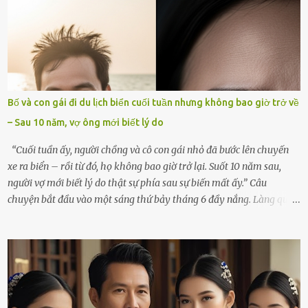
ngồi lặng lẽ nhớ về cô ấy. Nhưng cuộc sống không cho phép tôi mãi
chìm đắm trong đau khổ. Họ hàng, bạn bè và những người thân
thiết đã đến bên, giúp tôi tổ chức tang lễ chu toàn. Và hôm nay là
ngày giỗ đầu tiên của vợ, 49 ngày sau khi cô ấy rời xa tôi mãi
mãi.Buổi sáng hôm đó, sau khi cúng cơm xong, tôi quyết định lên
sắp xếp lại bàn thờ vợ. Mọi thứ vẫn như mọi ngày, nhưng có điều gì
Bố và con gái đi du lịch biển cuối tuần nhưng không bao giờ trở về
đó kỳ lạ mà tôi không thể giải thích được. Trong khoảnh khắc tôi
– Sau 10 năm, vợ ông mới biết lý do
cúi xuống lau chùi bát hương, một luồng gió lạ thoáng qua, khiến
tôi giật mình. Và rồi, một chuyện kinh...
“Cuối tuần ấy, người chồng và cô con gái nhỏ đã bước lên chuyến
xe ra biển – rồi từ đó, họ không bao giờ trở lại. Suốt 10 năm sau,
người vợ mới biết lý do thật sự phía sau sự biến mất ấy.” Câu
chuyện bắt đầu vào một sáng thứ bảy tháng 6 đầy nắng. Làng quê
ven sông rộn ràng với tiếng gà gáy, tiếng trẻ con gọi nhau ra đồng
bắt cào cào. Ngôi nhà nhỏ của ông Minh và bà Hạnh cũng rộn ràng
không kém. Ông Minh, vốn là một người đàn ông điềm đạm, ít nói,
hôm ấy lại đặc biệt vui vẻ. Ông chuẩn bị hành lý cho chuyến đi biển
cùng cô con gái 8 tuổi tên Thảo. “Em ở nhà nghỉ ngơi nhé, anh đưa
con đi biển hai ngày, để nó được ngắm sóng, nghịch cát. Về chắc nó