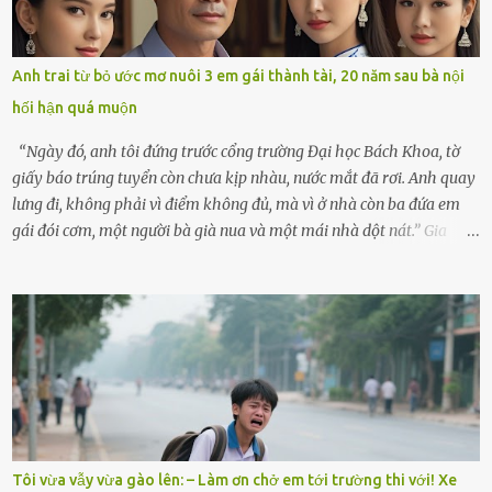
sẽ kể cho em nghe cả tuần không hết chuyện.” – Ông Minh cười
hiền, vuốt tóc vợ. Bà Hạnh nhìn chồng và con gái ríu rít chuẩn bị mà
lòng cũng rộn ràng. Bà vốn ít có dịp đi xa vì còn bận buôn bán ở chợ,
Anh trai từ bỏ ước mơ nuôi 3 em gái thành tài, 20 năm sau bà nội
nên lần này cũng đành ở nhà. Thảo ôm chầm lấy mẹ trước khi đi:
hối hận quá muộn
“Con sẽ nhặt thật nhiều vỏ sò cho mẹ nhé!” Chiếc xe khách lăn
bánh rời khỏi bến...
“Ngày đó, anh tôi đứng trước cổng trường Đại học Bách Khoa, tờ
giấy báo trúng tuyển còn chưa kịp nhàu, nước mắt đã rơi. Anh quay
lưng đi, không phải vì điểm không đủ, mà vì ở nhà còn ba đứa em
gái đói cơm, một người bà già nua và một mái nhà dột nát.” Gia
đình anh Trí sống ở một xã nhỏ thuộc huyện Hương Sơn, Hà Tĩnh.
Mẹ mất sớm khi đứa út mới lên ba, cha thì bỏ đi biệt xứ từ đó không
có tin tức. Mọi gánh nặng đổ dồn lên đôi vai gầy guộc của bà nội –
cụ Nguyễn Thị Đào – và cậu con trai cả là Trí, lúc đó mới chỉ 17 tuổi.
Trí là học sinh giỏi toàn huyện, học lớp 12 nhưng đã biết làm ruộng,
làm thuê, biết đi cày thuê từ 4h sáng rồi lại tất tả về đi học. Người
trong làng thương lắm, bảo: “Thằng Trí học giỏi mà hiền, sau này
nên ông này bà nọ đó!” Trí có ba cô em gái: Mai, Lan và Hương – ba
cái tên mẹ đặt lúc còn sống, mong tụi nhỏ sau này như hoa mai nở
Tôi vừa vẫy vừa gào lên: – Làm ơn chở em tới trường thi với! Xe