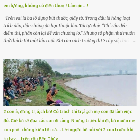
giữa mùa đông. Nhưng hoa có đẹp mấy cũng cần đất màu, mà nhà
em h/ỏng, không có điện thoại! Làm ơn…!
thì chỉ toàn đất sỏi đá và khốn khó. Năm đó, Trí đỗ Đại học Bách
Khoa Hà...
Trên vai là ba lô đựng bút thước, giấy tờ. Trong đầu là hàng loạt
trích dẫn, dẫn chứng đã học thuộc làu. Tôi tự nhủ: “Chỉ cần đến
điểm thi, phần còn lại để văn chương lo.” Nhưng số phận như muốn
thử thách tôi một lần cuối. Khi còn cách trường thi 7 cây số, chiếc xe
máy cà tàng của tôi đột nhiên chết máy giữa đường. Tôi luống
cuống đề lại, đạp liên tục, mở cốp, lay ổ điện… nhưng vô ích. Rồi tôi
sực nhớ – điện thoại đang sạc, sáng nay quên mang theo! Giữa con
đường thưa thớt người qua lại, tôi hoảng loạn vẫy tay xin đi nhờ. –
Chú ơi, cháu đi thi, xe hỏng rồi! Làm ơn cho cháu đi nhờ với! – Cô ơi,
giúp cháu với, cháu không có điện thoại… Người thì lắc đầu. Người
thì tăng ga tránh xa như né một kẻ lừa đảo. Tôi gào lên giữa đường
như một kẻ mất trí. Vô ích. 6h10. Còn hơn 30 phút nữa. Trong đầu
tôi chỉ có một lựa chọn duy nhất: chạy. Tôi quăng xe vào vệ đường,
2 con à, đừng tr;á;ch bố! Có trách thì tr;á;;ch mẹ con đã làm việc
rút tờ giấy báo dự thi nhét túi áo, đeo ba lô và chạy . Chạy miết.
đó. Giờ bố sẽ đưa các con đi cùng. Nhưng trước khi đi, bố muốn mẹ
Chạy không ngừng. Qua ngã...
con phải chứng kiến tất cả… Lời người bố nói với 2 con trước khi
tự tay… trên cầu Bến Thủy