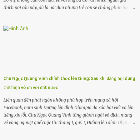
thích nói câu này, dù là nói đùa nhưng trẻ con sẽ chẳng phân biệt
được nên chúng sẽ cực kỳ buồn. Đôi khi con cái phải rời xa cha mẹ,
sống với người già, lúc này con rất buồn. Thế nên người lớn hãy
khuyên nhủ con thật cẩn thận. Nếu cháu không nghe lời, cảnh sát
sẽ bắt Thực tế thì kể cả người già, thậm chí cha mẹ sẽ dọa con như
này. Nhưng dùng cách này sẽ kiến con trẻ ngày càng chán ghét mà
thôi. Đôi khi con cái phải rời xa cha mẹ, sống với người già, lúc này
con rất buồn. (ảnh minh họa) Nếu một ngày nào đó một đứa trẻ
gặp nguy hiểm và cần được giúp đỡ nhưng không dám gọi cảnh sát
để được giúp đỡ thì có thể sẽ bỏ lỡ cơ hội và gặp nguy hiểm. Trẻ con
Chu Ngọc Quang Vinh chính thức lên tiếng: Sau khi đăng nội dung
có biết gì đâu Nhiều người cứ coi trẻ còn nhỏ nên dù có phạm sai
thể hiện vô ơn với đất nước
lầm, thì họ cũng không trách mắng. Nhưng nếu người lớn tuổi
không dạy con cẩn...
Liên quan đến phát ngôn không phù hợp trên mạng xã hội
Facebook, nam sinh Đường lên đỉnh Olympia đã xóa bài viết và lên
tiếng xin lỗi. Chu Ngọc Quang Vinh từng giành ngôi vô địch, mang
về vòng nguyệt quế cuộc thi tháng 1, quý I, Đường lên đỉnh Olympia.
Ảnh: Đơn vị cung cấp Trước đó, đêm ngày 1.9, trên mạng xã hội, một
tài khoản của học sinh mang tên Chu Vinh có bài viết có nội dung