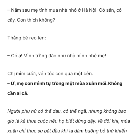
– Năm sau mẹ tính mua nhà nhỏ ở Hà Nội. Có sân, có
cây. Con thích không?
Thằng bé reo lên:
– Có ạ! Mình trồng đào như nhà mình nhé mẹ!
Chị mỉm cười, vén tóc con qua một bên:
– Ừ, mẹ con mình tự trồng một mùa xuân mới. Không
cần ai cả.
Người phụ nữ có thể đau, có thể ngã, nhưng không bao
giờ là kẻ thua cuộc nếu họ biết đứng dậy. Và đôi khi, mùa
xuân chỉ thực sự bắt đầu khi ta dám buông bỏ thứ khiến