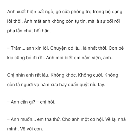
Anh xuất hiện bất ngờ, gõ cửa phòng trọ trong bộ dạng
lôi thôi. Ánh mắt anh không còn tự tin, mà là sự bối rối
pha lẫn chút hối hận.
– Trâm… anh xin lỗi. Chuyện đó là… là nhất thời. Con bé
kia cũng bỏ đi rồi. Anh mới biết em nằm viện, anh…
Chị nhìn anh rất lâu. Không khóc. Không cười. Không
còn là người vợ năm xưa hay quấn quýt níu tay.
– Anh cần gì? – chị hỏi.
– Anh muốn… em tha thứ. Cho anh một cơ hội. Về lại nhà
mình. Về với con.