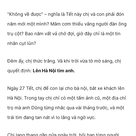
“Không về được” – nghĩa là Tết này chị và con phải đón
năm mới một mình? Mâm cơm thiếu vắng người đàn ông
trụ cột? Bao năm vất vả chờ đợi, giờ đây chỉ là một tin
nhắn cụt lủn?
Đêm ấy, chị thức trắng. Và khi trời vừa tờ mờ sáng, chị
quyết định:
Lên Hà Nội tìm anh.
Ngày 27 Tết, chị để con lại cho bà nội, bắt xe khách lên
Hà Nội. Trong tay chị chỉ có một tấm ảnh cũ, một địa chỉ
trọ mà anh Dũng từng nhắc qua vài tháng trước, và một
trái tim đang tan nát vì lo lắng và ngờ vực.
Chị lang thang gần nửa ngày trời, hỏi han từng người