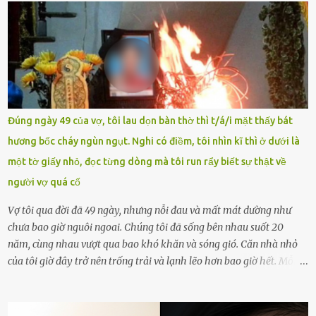
chưa phù hợp, gây xôn xao, bức xúc trong dư luận. Ngay sau đó,
Trường THPT Chuyên Nguyễn Tất Thành báo cáo xác nhận tài
khoản Chu Vinh là của học sinh Chu Ngọc Quang Vinh, lớp 12 Anh
của nhà trường. Nam sinh này từng giành ngôi vô địch, mang về
vòng nguyệt quế cuộc thi tháng 1, quý I, Đường lên đỉnh Olympia
năm thứ 24. Quá trình giáo dục, học sinh Chu Ngọc Quang Vinh đã
nhận thức được nội dung bài viết của bản thân trên mạng xã hội
Đúng ngày 49 của vợ, tôi lau dọn bàn thờ thì t/á/i mặt thấy bát
ngày 1.9 là chưa phù hợp nên đã chủ động gỡ bài viết và đăng bài
hương bốc cháy ngùn ngụt. Nghi có điềm, tôi nhìn kĩ thì ở dưới là
xin lỗi trên trang Facebook cá nhân. Chu Ngọc Quang Vinh làm việc
một tờ giấy nhỏ, đọc từng dòng mà tôi run rẩy biết sự thật về
với cơ quan chức năng. Ảnh: Đơn vị cung...
người vợ quá cố
Vợ tôi qua đời đã 49 ngày, nhưng nỗi đau và mất mát dường như
chưa bao giờ nguôi ngoai. Chúng tôi đã sống bên nhau suốt 20
năm, cùng nhau vượt qua bao khó khăn và sóng gió. Căn nhà nhỏ
của tôi giờ đây trở nên trống trải và lạnh lẽo hơn bao giờ hết. Mỗi
góc trong nhà đều gợi nhớ về hình bóng của cô ấy – người phụ nữ
mà tôi đã yêu thương và chia sẻ cả cuộc đời. Ngày vợ mất, tôi như
rơi vào khoảng trống vô tận, chẳng còn muốn làm gì ngoài việc