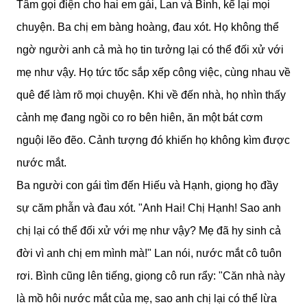
Tâm gọi điện cho hai em gái, Lan và Bình, kể lại mọi
chuyện. Ba chị em bàng hoàng, đau xót. Họ không thể
ngờ người anh cả mà họ tin tưởng lại có thể đối xử với
mẹ như vậy. Họ tức tốc sắp xếp công việc, cùng nhau về
quê để làm rõ mọi chuyện. Khi về đến nhà, họ nhìn thấy
cảnh mẹ đang ngồi co ro bên hiên, ăn một bát cơm
nguội lẽo đẽo. Cảnh tượng đó khiến họ không kìm được
nước mắt.
Ba người con gái tìm đến Hiếu và Hạnh, giọng họ đầy
sự căm phẫn và đau xót. "Anh Hai! Chị Hạnh! Sao anh
chị lại có thể đối xử với mẹ như vậy? Mẹ đã hy sinh cả
đời vì anh chị em mình mà!" Lan nói, nước mắt cô tuôn
rơi. Bình cũng lên tiếng, giọng cô run rẩy: "Căn nhà này
là mồ hôi nước mắt của mẹ, sao anh chị lại có thể lừa