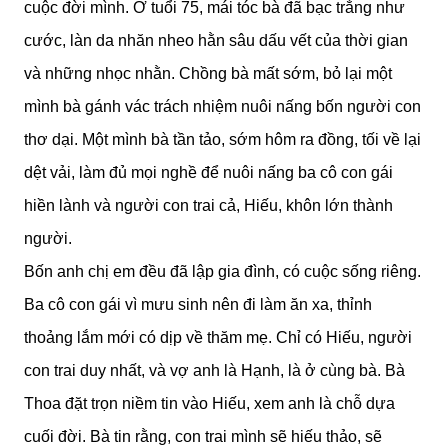
cuộc đời mình. Ở tuổi 75, mái tóc bà đã bạc trắng như
cước, làn da nhăn nheo hằn sâu dấu vết của thời gian
và những nhọc nhằn. Chồng bà mất sớm, bỏ lại một
mình bà gánh vác trách nhiệm nuôi nấng bốn người con
thơ dại. Một mình bà tần tảo, sớm hôm ra đồng, tối về lại
dệt vải, làm đủ mọi nghề để nuôi nấng ba cô con gái
hiền lành và người con trai cả, Hiếu, khôn lớn thành
người.
Bốn anh chị em đều đã lập gia đình, có cuộc sống riêng.
Ba cô con gái vì mưu sinh nên đi làm ăn xa, thỉnh
thoảng lắm mới có dịp về thăm mẹ. Chỉ có Hiếu, người
con trai duy nhất, và vợ anh là Hạnh, là ở cùng bà. Bà
Thoa đặt trọn niềm tin vào Hiếu, xem anh là chỗ dựa
cuối đời. Bà tin rằng, con trai mình sẽ hiếu thảo, sẽ