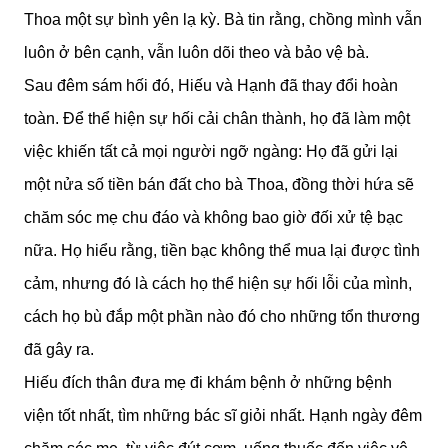
Thoa một sự bình yên lạ kỳ. Bà tin rằng, chồng mình vẫn
luôn ở bên cạnh, vẫn luôn dõi theo và bảo vệ bà.
Sau đêm sám hối đó, Hiếu và Hạnh đã thay đổi hoàn
toàn. Để thể hiện sự hối cải chân thành, họ đã làm một
việc khiến tất cả mọi người ngỡ ngàng: Họ đã gửi lại
một nửa số tiền bán đất cho bà Thoa, đồng thời hứa sẽ
chăm sóc mẹ chu đáo và không bao giờ đối xử tệ bạc
nữa. Họ hiểu rằng, tiền bạc không thể mua lại được tình
cảm, nhưng đó là cách họ thể hiện sự hối lỗi của mình,
cách họ bù đắp một phần nào đó cho những tổn thương
đã gây ra.
Hiếu đích thân đưa mẹ đi khám bệnh ở những bệnh
viện tốt nhất, tìm những bác sĩ giỏi nhất. Hạnh ngày đêm