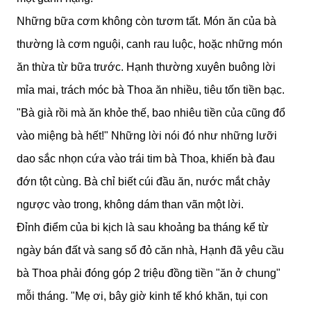
Những bữa cơm không còn tươm tất. Món ăn của bà
thường là cơm nguội, canh rau luộc, hoặc những món
ăn thừa từ bữa trước. Hạnh thường xuyên buông lời
mỉa mai, trách móc bà Thoa ăn nhiều, tiêu tốn tiền bạc.
"Bà già rồi mà ăn khỏe thế, bao nhiêu tiền của cũng đổ
vào miệng bà hết!" Những lời nói đó như những lưỡi
dao sắc nhọn cứa vào trái tim bà Thoa, khiến bà đau
đớn tột cùng. Bà chỉ biết cúi đầu ăn, nước mắt chảy
ngược vào trong, không dám than vãn một lời.
Đỉnh điểm của bi kịch là sau khoảng ba tháng kể từ
ngày bán đất và sang sổ đỏ căn nhà, Hạnh đã yêu cầu
bà Thoa phải đóng góp 2 triệu đồng tiền "ăn ở chung"
mỗi tháng. "Mẹ ơi, bây giờ kinh tế khó khăn, tụi con