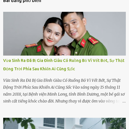
Bài đăng phổ biến
Vừa Sinh Ra Đã Bị Gia Đình Giàu Có Ruồng Bỏ Vì Vết Bớt, Sự Thật
Động Trời Phía Sau Khiến Ai Cũng S;ốc
Vừa Sinh Ra Đã Bị Gia Đình Giàu Có Ruồng Bỏ Vì Vết Bớt, Sự Thật
Động Trời Phía Sau Khiến Ai Cũng Sốc Vào sáng ngày 15 tháng 11
năm 2018, tại Bệnh viện Minh Long, tỉnh Bình Dương, một bé gái sơ
sinh cất tiếng khóc chào đời. Nhưng thay vì được ôm vào vòng tay
ấm áp của gia đình, bé lại đối diện với sự ruồng bỏ lạnh lùng. Đứa
trẻ – với một vết bớt đen trên má – bị gia đình ngoại hình hoàn
hảo, địa vị cao sang của ông Trần Quốc Tùng xem như điềm gở. Ông
Tùng, một doanh nhân quyền lực có tiếng ở Bình Dương, cùng vợ là