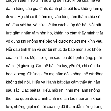
chuyện thêm, sợ ảnh hưởng đến sức khỏe của mẹ và
danh tiếng của gia đình, đành phải bất lực không làm gì
được. Họ chỉ có thể ôm mẹ vào lòng, âm thầm chia sẻ
nỗi đau với bà, và hứa sẽ tìm cách giúp đỡ bà. Nỗi bất
lực gặm nhấm tâm hồn họ, khiến họ cảm thấy mình thật
vô dụng khi không thể bảo vệ được người mẹ kính yêu.
Nỗi đau tinh thần và sự tủi nhục đã bào mòn sức khỏe
của bà Thoa. Một thời gian sau, bà đổ bệnh nặng, phải
nằm liệt giường. Cơ thể bà tiều tụy, yếu ớt, chỉ còn da
bọc xương. Chứng kiến mẹ nằm đó, không thể cử động,
không thể nói, Hiếu và Hạnh bắt đầu cảm thấy ân hận
sâu sắc. Đặc biệt là Hiếu, mỗi khi nhìn mẹ, anh không
thể nào quên được hình ảnh mẹ tần tảo nuôi anh khôn
lớn, những giọt mồ hôi của mẹ đã thấm đẫm từng trang