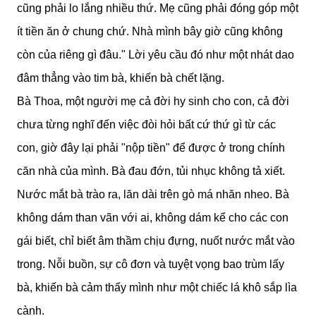
cũng phải lo lắng nhiều thứ. Mẹ cũng phải đóng góp một
ít tiền ăn ở chung chứ. Nhà mình bây giờ cũng không
còn của riêng gì đâu." Lời yêu cầu đó như một nhát dao
đâm thẳng vào tim bà, khiến bà chết lặng.
Bà Thoa, một người mẹ cả đời hy sinh cho con, cả đời
chưa từng nghĩ đến việc đòi hỏi bất cứ thứ gì từ các
con, giờ đây lại phải "nộp tiền" để được ở trong chính
căn nhà của mình. Bà đau đớn, tủi nhục không tả xiết.
Nước mắt bà trào ra, lăn dài trên gò má nhăn nheo. Bà
không dám than vãn với ai, không dám kể cho các con
gái biết, chỉ biết âm thầm chịu đựng, nuốt nước mắt vào
trong. Nỗi buồn, sự cô đơn và tuyệt vọng bao trùm lấy
bà, khiến bà cảm thấy mình như một chiếc lá khô sắp lìa
cành.