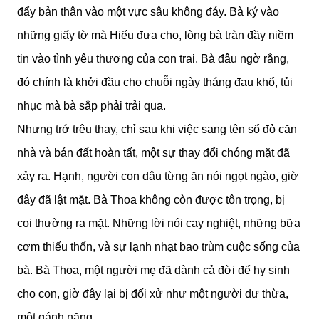
đẩy bản thân vào một vực sâu không đáy. Bà ký vào
những giấy tờ mà Hiếu đưa cho, lòng bà tràn đầy niềm
tin vào tình yêu thương của con trai. Bà đâu ngờ rằng,
đó chính là khởi đầu cho chuỗi ngày tháng đau khổ, tủi
nhục mà bà sắp phải trải qua.
Nhưng trớ trêu thay, chỉ sau khi việc sang tên sổ đỏ căn
nhà và bán đất hoàn tất, một sự thay đổi chóng mặt đã
xảy ra. Hạnh, người con dâu từng ăn nói ngọt ngào, giờ
đây đã lật mặt. Bà Thoa không còn được tôn trọng, bị
coi thường ra mặt. Những lời nói cay nghiệt, những bữa
cơm thiếu thốn, và sự lạnh nhạt bao trùm cuộc sống của
bà. Bà Thoa, một người mẹ đã dành cả đời để hy sinh
cho con, giờ đây lại bị đối xử như một người dư thừa,
một gánh nặng.