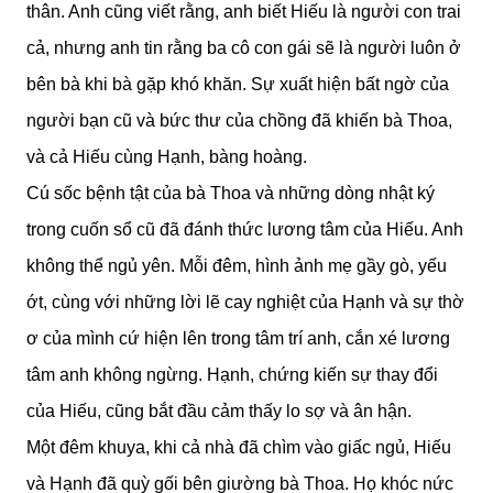
thân. Anh cũng viết rằng, anh biết Hiếu là người con trai
cả, nhưng anh tin rằng ba cô con gái sẽ là người luôn ở
bên bà khi bà gặp khó khăn. Sự xuất hiện bất ngờ của
người bạn cũ và bức thư của chồng đã khiến bà Thoa,
và cả Hiếu cùng Hạnh, bàng hoàng.
Cú sốc bệnh tật của bà Thoa và những dòng nhật ký
trong cuốn sổ cũ đã đánh thức lương tâm của Hiếu. Anh
không thể ngủ yên. Mỗi đêm, hình ảnh mẹ gầy gò, yếu
ớt, cùng với những lời lẽ cay nghiệt của Hạnh và sự thờ
ơ của mình cứ hiện lên trong tâm trí anh, cắn xé lương
tâm anh không ngừng. Hạnh, chứng kiến sự thay đổi
của Hiếu, cũng bắt đầu cảm thấy lo sợ và ân hận.
Một đêm khuya, khi cả nhà đã chìm vào giấc ngủ, Hiếu
và Hạnh đã quỳ gối bên giường bà Thoa. Họ khóc nức