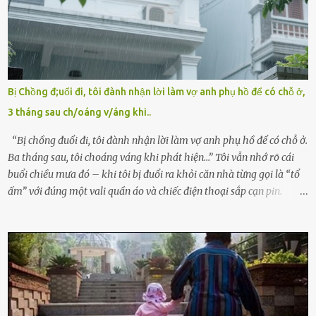
bà Đỗ Thị Nga, lập tức ra quyết định nhẫn tâm: bỏ lại đứa trẻ. Họ
viện cớ “không đủ khả năng nuôi dưỡng” và ký vào giấy từ chối
quyền giám hộ, yêu cầu bệnh viện xử lý bé như một trường hợp bị
bỏ rơi. Trong khi ấy, con gái ruột của họ – Trần Lệ Mi – vẫn đang
mê man sau sinh, hoàn toàn không hay biết chuyện gì xảy ra.
Bị Chồng đ;uổi đi, tôi đành nhận lời làm vợ anh phụ hồ để có chỗ ở,
Thiếu úy Nguyễn Thị Mai, một nữ cảnh sát công tác tại địa phương,
3 tháng sau ch/oáng v/áng khi..
tình cờ chứng kiến giây phút bé bị đưa đi trong lặng lẽ. Nét mặt đỏ
hỏn, bàn tay bé xíu co quắp, ...
“Bị chồng đuổi đi, tôi đành nhận lời làm vợ anh phụ hồ để có chỗ ở.
Ba tháng sau, tôi choáng váng khi phát hiện…” Tôi vẫn nhớ rõ cái
buổi chiều mưa đó – khi tôi bị đuổi ra khỏi căn nhà từng gọi là “tổ
ấm” với đúng một vali quần áo và chiếc điện thoại sắp cạn pin.
Chồng tôi – người từng thề thốt “một đời yêu em” – đã không chút
thương xót ném tôi ra đường sau khi tôi bị sảy thai lần thứ hai. “Tôi
cưới cô để có con. Không phải để nuôi một cái thân bất tài chỉ biết
khóc lóc,” anh ta gằn giọng, đẩy mạnh cánh cửa trước mặt tôi.
Tiếng cánh cửa đóng lại, vang lên như một bản án lạnh lùng. Tôi
đứng chết lặng giữa cơn mưa, không biết đi đâu, về đâu. Bố mẹ tôi
mất sớm. Tôi chẳng có anh chị em. Họ hàng cũng thưa thớt, chẳng