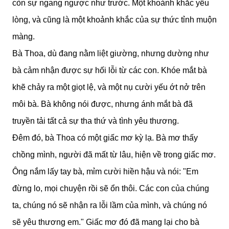
còn sự ngang ngược như trước. Một khoảnh khắc yếu
lòng, và cũng là một khoảnh khắc của sự thức tỉnh muộn
màng.
Bà Thoa, dù đang nằm liệt giường, nhưng dường như
bà cảm nhận được sự hối lỗi từ các con. Khóe mắt bà
khẽ chảy ra một giọt lệ, và một nụ cười yếu ớt nở trên
môi bà. Bà không nói được, nhưng ánh mắt bà đã
truyền tải tất cả sự tha thứ và tình yêu thương.
Đêm đó, bà Thoa có một giấc mơ kỳ lạ. Bà mơ thấy
chồng mình, người đã mất từ lâu, hiện về trong giấc mơ.
Ông nắm lấy tay bà, mỉm cười hiền hậu và nói: "Em
đừng lo, mọi chuyện rồi sẽ ổn thôi. Các con của chúng
ta, chúng nó sẽ nhận ra lỗi lầm của mình, và chúng nó
sẽ yêu thương em." Giấc mơ đó đã mang lại cho bà