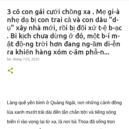
3 cô con gái cưới chồng xa . Mẹ gi-à
nhẹ dạ bị con trai cả và con dâu "d-
ụ" xây nhà mới, rồi bị đối xử t-ệ b-ạc
. Bi kịch chưa dừng ở đó, một b-í m-
ật độ-ng trời hơn đang ng-ầm di-ễn
ra khiến hàng xóm c-ăm phẫ-n...
lúc
tháng 7 05, 2025
Làng quê yên bình ở Quảng Ngãi, nơi những cánh đồng
lúa xanh mướt trải dài đến tận chân trời và tiếng sóng
biển rì rào vọng lại từ xa, là nơi bà Thoa đã sống trọn