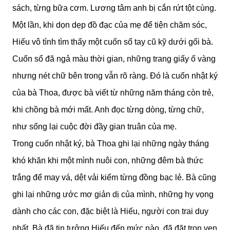
sách, từng bữa cơm. Lương tâm anh bị cắn rứt tột cùng.
Một lần, khi dọn dẹp đồ đạc của mẹ để tiện chăm sóc,
Hiếu vô tình tìm thấy một cuốn sổ tay cũ kỹ dưới gối bà.
Cuốn sổ đã ngả màu thời gian, những trang giấy ố vàng
nhưng nét chữ bên trong vẫn rõ ràng. Đó là cuốn nhật ký
của bà Thoa, được bà viết từ những năm tháng còn trẻ,
khi chồng bà mới mất. Anh đọc từng dòng, từng chữ,
như sống lại cuộc đời đầy gian truân của mẹ.
Trong cuốn nhật ký, bà Thoa ghi lại những ngày tháng
khó khăn khi một mình nuôi con, những đêm bà thức
trắng để may vá, dệt vải kiếm từng đồng bạc lẻ. Bà cũng
ghi lại những ước mơ giản dị của mình, những hy vọng
dành cho các con, đặc biệt là Hiếu, người con trai duy
nhất. Bà đã tin tưởng Hiếu đến mức nào, đã đặt trọn vẹn