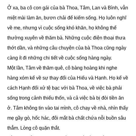
Ở xa, ba cô con gái của bà Thoa, Tâm, Lan và Bình, vẫn
miệt mài làm ăn, bươn chải để kiếm sống. Họ luôn nghĩ
về mẹ, nhưng vì cuộc sống khó khăn, họ không thể
thường xuyên về thăm bà. Những cuộc điện thoại thưa
thớt dần, và những câu chuyện của bà Thoa cũng ngày
càng ít đi những chi tiết về cuộc sống hàng ngày.
Một lần, Tâm về thăm quê, cô bàng hoàng khi nghe
hàng xóm kể về sự thay đổi của Hiếu và Hạnh. Họ kể về
cách Hạnh đối xử tệ bạc với bà Thoa, về việc bà phải
sống trong cảnh thiếu thốn, và cả việc bà bị đòi tiền ăn
ở. Tâm không tin vào tai mình, cô chạy về nhà, nhìn thấy
mẹ gầy gò, hốc hác, đôi mắt bà chất chứa nỗi buồn sâu
thẳm. Lòng cô quặn thắt.