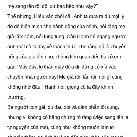
mẹ sang tên rồi đối xử bạc bẽo như vậy?"
Thế nhưng, Hiếu vẫn chối cãi. Anh ta đưa ra đủ mọi lý
do để biện minh cho hành động của mình, nói rằng mẹ
già lẩm cẩm, nói lung tung. Còn Hạnh thì ngang ngược,
ánh mắt cô ta đầy vẻ thách thức, cho rằng đó là chuyện
riêng của gia đình họ, không liên quan đến ba cô em
gái. "Mấy đứa lo thân mấy đứa đi, đừng có xía vào
chuyện nhà người này! Mẹ già rồi, lẫn rồi, nói gì cũng
không nhớ đâu!" Hạnh nói, giọng cô ta đầy khinh
thường.
Ba người con gái, dù đau xót và căm phẫn tột cùng,
nhưng vì không có bằng chứng rõ ràng (việc sang tên là
tự nguyện của mẹ), cũng như không muốn làm to