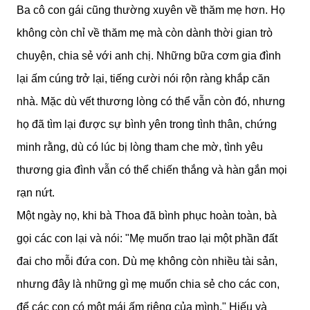
Ba cô con gái cũng thường xuyên về thăm mẹ hơn. Họ
không còn chỉ về thăm mẹ mà còn dành thời gian trò
chuyện, chia sẻ với anh chị. Những bữa cơm gia đình
lại ấm cúng trở lại, tiếng cười nói rộn ràng khắp căn
nhà. Mặc dù vết thương lòng có thể vẫn còn đó, nhưng
họ đã tìm lại được sự bình yên trong tình thân, chứng
minh rằng, dù có lúc bị lòng tham che mờ, tình yêu
thương gia đình vẫn có thể chiến thắng và hàn gắn mọi
rạn nứt.
Một ngày nọ, khi bà Thoa đã bình phục hoàn toàn, bà
gọi các con lại và nói: "Mẹ muốn trao lại một phần đất
đai cho mỗi đứa con. Dù mẹ không còn nhiều tài sản,
nhưng đây là những gì mẹ muốn chia sẻ cho các con,
để các con có một mái ấm riêng của mình." Hiếu và