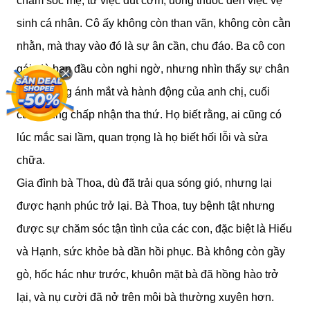
chăm sóc mẹ, từ việc đút cơm, uống thuốc đến việc vệ
sinh cá nhân. Cô ấy không còn than vãn, không còn cằn
nhằn, mà thay vào đó là sự ân cần, chu đáo. Ba cô con
gái, dù ban đầu còn nghi ngờ, nhưng nhìn thấy sự chân
thành trong ánh mắt và hành động của anh chị, cuối
cùng cũng chấp nhận tha thứ. Họ biết rằng, ai cũng có
lúc mắc sai lầm, quan trọng là họ biết hối lỗi và sửa
chữa.
Gia đình bà Thoa, dù đã trải qua sóng gió, nhưng lại
được hạnh phúc trở lại. Bà Thoa, tuy bệnh tật nhưng
được sự chăm sóc tận tình của các con, đặc biệt là Hiếu
và Hạnh, sức khỏe bà dần hồi phục. Bà không còn gầy
gò, hốc hác như trước, khuôn mặt bà đã hồng hào trở
lại, và nụ cười đã nở trên môi bà thường xuyên hơn.