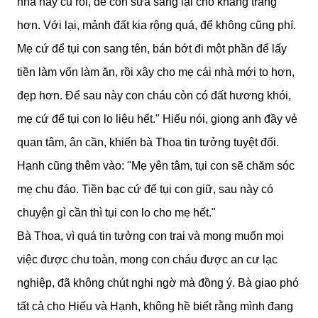
nhà này cũ rồi, để con sửa sang lại cho khang trang
hơn. Với lại, mảnh đất kia rộng quá, để không cũng phí.
Mẹ cứ để tụi con sang tên, bán bớt đi một phần để lấy
tiền làm vốn làm ăn, rồi xây cho mẹ cái nhà mới to hơn,
đẹp hơn. Để sau này con cháu còn có đất hương khói,
mẹ cứ để tụi con lo liệu hết." Hiếu nói, giọng anh đầy vẻ
quan tâm, ân cần, khiến bà Thoa tin tưởng tuyệt đối.
Hạnh cũng thêm vào: "Mẹ yên tâm, tụi con sẽ chăm sóc
mẹ chu đáo. Tiền bạc cứ để tụi con giữ, sau này có
chuyện gì cần thì tụi con lo cho mẹ hết."
Bà Thoa, vì quá tin tưởng con trai và mong muốn mọi
việc được chu toàn, mong con cháu được an cư lạc
nghiệp, đã không chút nghi ngờ mà đồng ý. Bà giao phó
tất cả cho Hiếu và Hạnh, không hề biết rằng mình đang