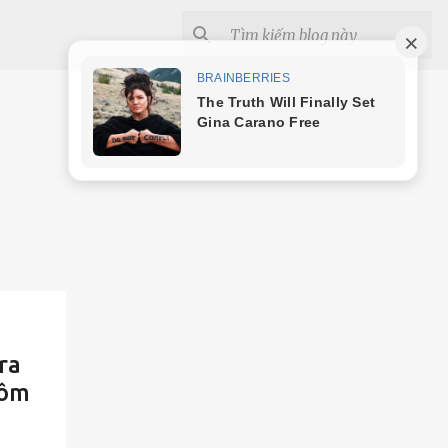
ra
hôm