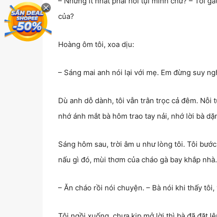
– Nhưng ít nhất phải hỏi tụi mình chứ? – Tôi g
của?
Hoàng ôm tôi, xoa dịu:
– Sáng mai anh nói lại với mẹ. Em đừng suy ng
Dù anh dỗ dành, tôi vẫn trằn trọc cả đêm. Nỗi t
nhớ ánh mắt bà hôm trao tay nải, nhớ lời bà dặn
Sáng hôm sau, trời âm u như lòng tôi. Tôi bướ
nấu gì đó, mùi thơm của cháo gà bay khắp nhà. T
– Ăn cháo rồi nói chuyện. – Bà nói khi thấy tôi
Tôi ngồi xuống, chưa kịp mở lời thì bà đã đặt l