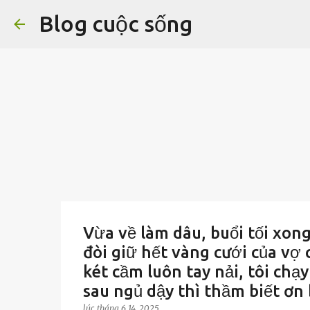
Blog cuộc sống
Vừa về làm dâu, buổi tối xon
đòi giữ hết vàng cưới của vợ c
két cầm luôn tay nải, tôi chạ
sau ngủ dậy thì thầm biết ơn
lúc
tháng 6 14, 2025