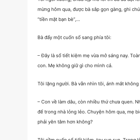
mừng hôm qua, được bà sắp gọn gàng, ghi chú 
“tiền mặt bạn bè”,…
Bà đẩy một cuốn sổ sang phía tôi:
– Đây là sổ tiết kiệm mẹ vừa mở sáng nay. Toà
con. Mẹ không giữ gì cho mình cả.
Tôi lặng người. Bà vẫn nhìn tôi, ánh mắt không
– Con về làm dâu, còn nhiều thứ chưa quen. Nh
để trong nhà lỏng lẻo. Chuyện hôm qua, mẹ biế
phải yên tâm hơn không?
Tôi cầm cuốn sổ tiết kiệm, tay run run. Trong l