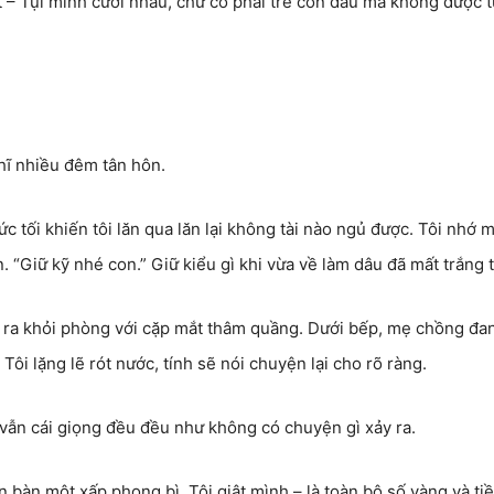
ắt – Tụi mình cưới nhau, chứ có phải trẻ con đâu mà không được t
hĩ nhiều đêm tân hôn.
ức tối khiến tôi lăn qua lăn lại không tài nào ngủ được. Tôi nhớ m
. “Giữ kỹ nhé con.” Giữ kiểu gì khi vừa về làm dâu đã mất trắng 
c ra khỏi phòng với cặp mắt thâm quầng. Dưới bếp, mẹ chồng đa
ôi lặng lẽ rót nước, tính sẽ nói chuyện lại cho rõ ràng.
, vẫn cái giọng đều đều như không có chuyện gì xảy ra.
ên bàn một xấp phong bì. Tôi giật mình – là toàn bộ số vàng và ti