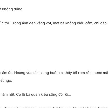
là không đúng!
hìn tôi. Trong ánh đèn vàng vọt, mặt bà không biểu cảm, chỉ đáp
a ấm ức. Hoàng vừa tắm xong bước ra, thấy tôi rơm rớm nước mắ
bất ngờ:
g nắm hết. Có lẽ bà quen kiểu sống đó rồi…