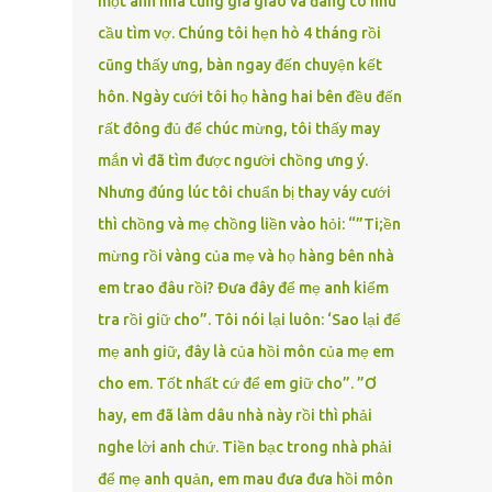
một anh nhà cũng gia giáo và đang có nhu
cầu tìm vợ. Chúng tôi hẹn hò 4 tháng rồi
cũng thấy ưng, bàn ngay đến chuyện kết
hôn. Ngày cưới tôi họ hàng hai bên đều đến
rất đông đủ để chúc mừng, tôi thấy may
mắn vì đã tìm được người chồng ưng ý.
Nhưng đúng lúc tôi chuẩn bị thay váy cưới
thì chồng và mẹ chồng liền vào hỏi: “”Ti;ền
mừng rồi vàng của mẹ và họ hàng bên nhà
em trao đâu rồi? Đưa đây để mẹ anh kiểm
tra rồi giữ cho”. Tôi nói lại luôn: ‘Sao lại để
mẹ anh giữ, đây là của hồi môn của mẹ em
cho em. Tốt nhất cứ để em giữ cho”. ”Ơ
hay, em đã làm dâu nhà này rồi thì phải
nghe lời anh chứ. Tiền bạc trong nhà phải
để mẹ anh quản, em mau đưa đưa hồi môn