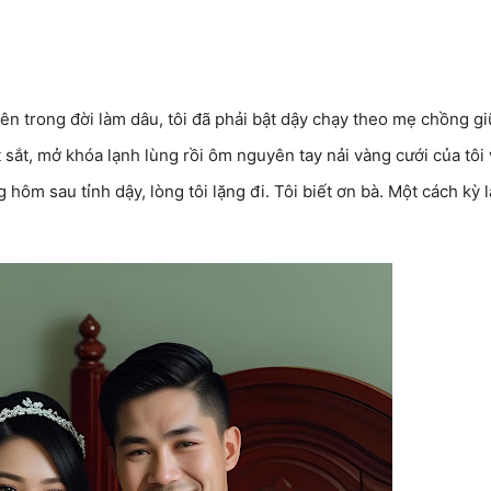
n trong đời làm dâu, tôi đã phải bật dậy chạy theo mẹ chồng gi
ét sắt, mở khóa lạnh lùng rồi ôm nguyên tay nải vàng cưới của tôi 
ôm sau tỉnh dậy, lòng tôi lặng đi. Tôi biết ơn bà. Một cách kỳ l