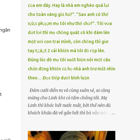
của em đây. Hay là nhà em nghèo quá lại
cho toàn vàng giả hả?”. ”Sao anh có thể
x;ú;c ph;ạ;m mẹ tôi như thế chứ?”. Tôi vừa
 ngắn
dứt lời thì mẹ chồng quát cô khi dám lên
mặt với con trai mình, còn chồng thì giơ
tay t;;á;;t 2 cái khiến má tôi đỏ rộp lên.
Đúng lúc đó mẹ tôi xuất hiện nói một câu
chấn động khiến cả họ nhà anh trơ mắt nhìn
theo….Đọc tiếp dưới bình luận
Đám cưới diễn ra vô cùng suôn sẻ, ai cũng
t
mừng cho Linh khi có tấm chồng tốt. Mẹ
Linh thì khóc hết nước mắt, bởi thế nên dù
khách khứa đã về gần hết thì bà vẫn nán lại
ở với con gái thêm chút nữa. Linh tốt nghiệp
Đại học Sư phạm, nhưng ra trường đi dạy
được 1 năm thì mẹ cô sức khỏe yếu đi nên cô