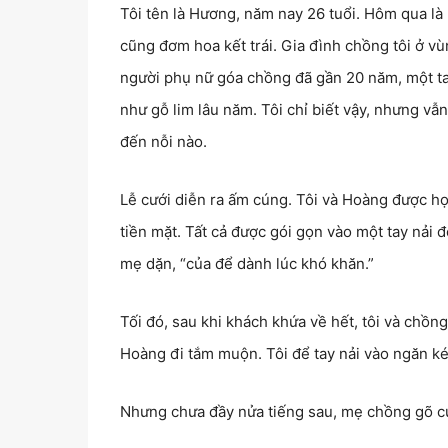
Tôi tên là Hương, năm nay 26 tuổi. Hôm qua là
cũng đơm hoa kết trái. Gia đình chồng tôi ở vù
người phụ nữ góa chồng đã gần 20 năm, một ta
như gỗ lim lâu năm. Tôi chỉ biết vậy, nhưng vẫ
đến nỗi nào.
Lễ cưới diễn ra ấm cúng. Tôi và Hoàng được h
tiền mặt. Tất cả được gói gọn vào một tay nải đỏ
mẹ dặn, “của để dành lúc khó khăn.”
Tối đó, sau khi khách khứa về hết, tôi và chồn
Hoàng đi tắm muộn. Tôi để tay nải vào ngăn kéo
Nhưng chưa đầy nửa tiếng sau, mẹ chồng gõ c