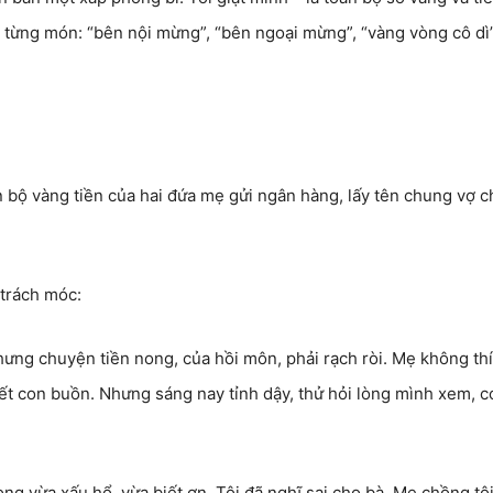
từng món: “bên nội mừng”, “bên ngoại mừng”, “vàng vòng cô dì”
n bộ vàng tiền của hai đứa mẹ gửi ngân hàng, lấy tên chung vợ 
 trách móc:
ưng chuyện tiền nong, của hồi môn, phải rạch ròi. Mẹ không th
t con buồn. Nhưng sáng nay tỉnh dậy, thử hỏi lòng mình xem, c
òng vừa xấu hổ, vừa biết ơn. Tôi đã nghĩ sai cho bà. Mẹ chồng tôi