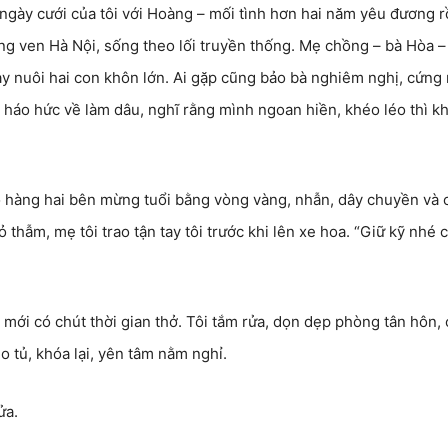
 ngày cưới của tôi với Hoàng – mối tình hơn hai năm yêu đương r
ng ven Hà Nội, sống theo lối truyền thống. Mẹ chồng – bà Hòa – 
y nuôi hai con khôn lớn. Ai gặp cũng bảo bà nghiêm nghị, cứng 
n háo hức về làm dâu, nghĩ rằng mình ngoan hiền, khéo léo thì k
ọ hàng hai bên mừng tuổi bằng vòng vàng, nhẫn, dây chuyền và 
 thẫm, mẹ tôi trao tận tay tôi trước khi lên xe hoa. “Giữ kỹ nhé c
g mới có chút thời gian thở. Tôi tắm rửa, dọn dẹp phòng tân hôn,
 tủ, khóa lại, yên tâm nằm nghỉ.
ửa.