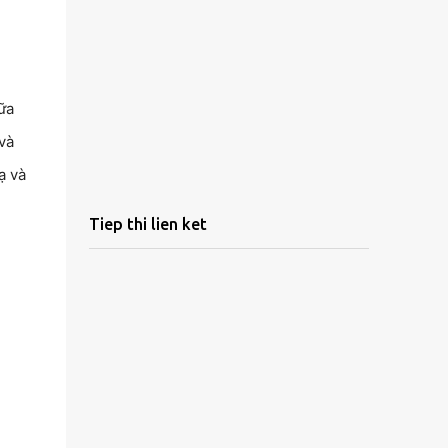
ữa
và
ạ và
Tiep thi lien ket