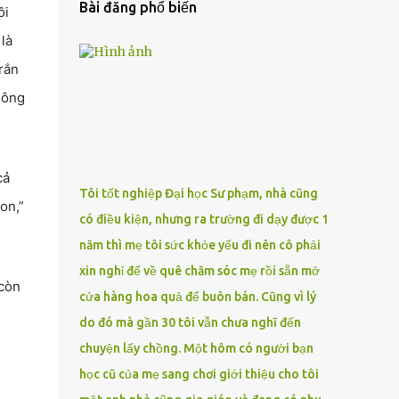
Bài đăng phổ biến
ồi
là
rắn
hông
cả
Tôi tốt nghiệp Đại học Sư phạm, nhà cũng
on,”
có điều kiện, nhưng ra trường đi dạy được 1
năm thì mẹ tôi sức khỏe yếu đi nên cô phải
xin nghỉ để về quê chăm sóc mẹ rồi sẵn mở
 còn
cửa hàng hoa quả để buôn bán. Cũng vì lý
do đó mà gần 30 tôi vẫn chưa nghĩ đến
chuyện lấy chồng. Một hôm có người bạn
học cũ của mẹ sang chơi giới thiệu cho tôi