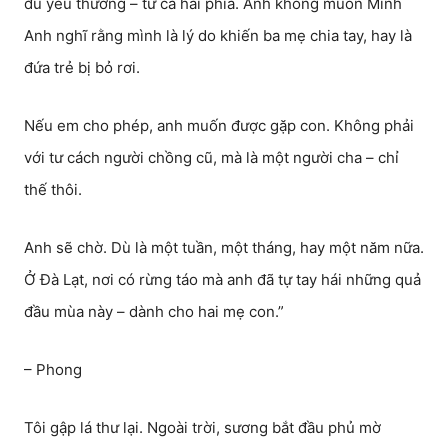
đủ yêu thương – từ cả hai phía. Anh không muốn Minh
Anh nghĩ rằng mình là lý do khiến ba mẹ chia tay, hay là
đứa trẻ bị bỏ rơi.
Nếu em cho phép, anh muốn được gặp con. Không phải
với tư cách người chồng cũ, mà là một người cha – chỉ
thế thôi.
Anh sẽ chờ. Dù là một tuần, một tháng, hay một năm nữa.
Ở Đà Lạt, nơi có rừng táo mà anh đã tự tay hái những quả
đầu mùa này – dành cho hai mẹ con.”
– Phong
Tôi gập lá thư lại. Ngoài trời, sương bắt đầu phủ mờ