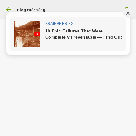
Chuyển đến nội dung chính
Blog cuộc sống