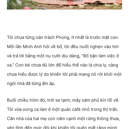
Tôi chưa từng oán trách Phong, ít nhất là trước mặt con.
Mỗi lần Minh Anh hỏi về bố, tôi đều nuốt nghẹn vào tim
và trả lời bằng một nụ cười dịu dàng, “Bố bận làm việc ở
xa.” Con bé chưa đủ lớn để hiểu thế nào là chia ly, càng
chưa hiểu được lý do khiến tôi phải mang nó rời khỏi một
ngôi nhà đã từng ấm áp.
Buổi chiều hôm đó, trời se lạnh, mây xám phủ kín lối về.
Tôi vừa xong ca làm ở một quán café nhỏ trong thị trấn.
Căn nhà của hai mẹ con nằm cạnh một rừng thông thưa,
yên tĩnh đến mức đôi khi khiến tôi quên mất rằng mình