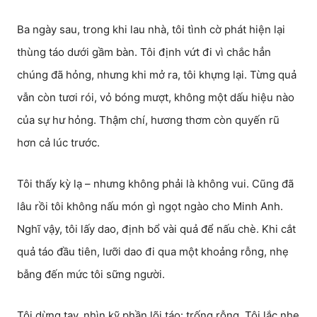
Ba ngày sau, trong khi lau nhà, tôi tình cờ phát hiện lại
thùng táo dưới gầm bàn. Tôi định vứt đi vì chắc hẳn
chúng đã hỏng, nhưng khi mở ra, tôi khựng lại. Từng quả
vẫn còn tươi rói, vỏ bóng mượt, không một dấu hiệu nào
của sự hư hỏng. Thậm chí, hương thơm còn quyến rũ
hơn cả lúc trước.
Tôi thấy kỳ lạ – nhưng không phải là không vui. Cũng đã
lâu rồi tôi không nấu món gì ngọt ngào cho Minh Anh.
Nghĩ vậy, tôi lấy dao, định bổ vài quả để nấu chè. Khi cắt
quả táo đầu tiên, lưỡi dao đi qua một khoảng rỗng, nhẹ
bẫng đến mức tôi sững người.
Tôi dừng tay, nhìn kỹ phần lõi táo: trống rỗng. Tôi lắc nhẹ