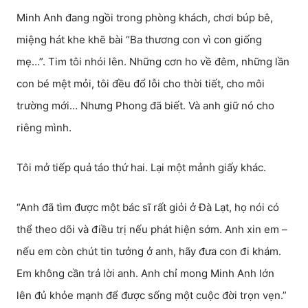
Minh Anh đang ngồi trong phòng khách, chơi búp bê,
miệng hát khe khẽ bài “Ba thương con vì con giống
mẹ…”. Tim tôi nhói lên. Những cơn ho về đêm, những lần
con bé mệt mỏi, tôi đều đổ lỗi cho thời tiết, cho môi
trường mới… Nhưng Phong đã biết. Và anh giữ nó cho
riêng mình.
Tôi mở tiếp quả táo thứ hai. Lại một mảnh giấy khác.
“Anh đã tìm được một bác sĩ rất giỏi ở Đà Lạt, họ nói có
thể theo dõi và điều trị nếu phát hiện sớm. Anh xin em –
nếu em còn chút tin tưởng ở anh, hãy đưa con đi khám.
Em không cần trả lời anh. Anh chỉ mong Minh Anh lớn
lên đủ khỏe mạnh để được sống một cuộc đời trọn vẹn.”