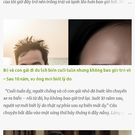
của tôi giờ đây trở nên trống trải và lạnh lẽo hơn bao giờ hết. Mỗi
góc trong nhà đều gợi nhớ về hình bóng của cô ấy – người phụ nữ
mà tôi đã yêu thương và chia sẻ cả cuộc đời. Ngày vợ mất, tôi như
rơi vào khoảng trống vô tận, chẳng còn muốn làm gì ngoài việc
ngồi lặng lẽ nhớ về cô ấy. Nhưng cuộc sống không cho phép tôi mãi
chìm đắm trong đau khổ. Họ hàng, bạn bè và những người thân
thiết đã đến bên, giúp tôi tổ chức tang lễ chu toàn. Và hôm nay là
ngày giỗ đầu tiên của vợ, 49 ngày sau khi cô ấy rời xa tôi mãi
mãi.Buổi sáng hôm đó, sau khi cúng cơm xong, tôi quyết định lên
sắp xếp lại bàn thờ vợ. Mọi thứ vẫn như mọi ngày, nhưng có điều gì
Bố và con gái đi du lịch biển cuối tuần nhưng không bao giờ trở về
đó kỳ lạ mà tôi không thể giải thích được. Trong khoảnh khắc tôi
– Sau 10 năm, vợ ông mới biết lý do
cúi xuống lau chùi bát hương, một luồng gió lạ thoáng qua, khiến
tôi giật mình. Và rồi, một chuyện kinh...
“Cuối tuần ấy, người chồng và cô con gái nhỏ đã bước lên chuyến
xe ra biển – rồi từ đó, họ không bao giờ trở lại. Suốt 10 năm sau,
người vợ mới biết lý do thật sự phía sau sự biến mất ấy.” Câu
chuyện bắt đầu vào một sáng thứ bảy tháng 6 đầy nắng. Làng quê
ven sông rộn ràng với tiếng gà gáy, tiếng trẻ con gọi nhau ra đồng
bắt cào cào. Ngôi nhà nhỏ của ông Minh và bà Hạnh cũng rộn ràng
không kém. Ông Minh, vốn là một người đàn ông điềm đạm, ít nói,