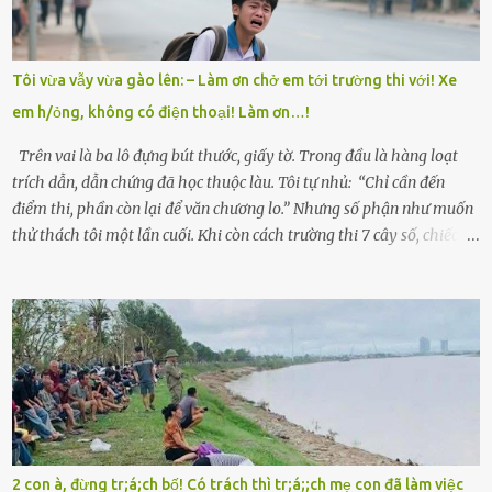
trong làng thương lắm, bảo: “Thằng Trí học giỏi mà hiền, sau này
nên ông này bà nọ đó!” Trí có ba cô em gái: Mai, Lan và Hương – ba
cái tên mẹ đặt lúc còn sống, mong tụi nhỏ sau này như hoa mai nở
Tôi vừa vẫy vừa gào lên: – Làm ơn chở em tới trường thi với! Xe
giữa mùa đông. Nhưng hoa có đẹp mấy cũng cần đất màu, mà nhà
em h/ỏng, không có điện thoại! Làm ơn…!
thì chỉ toàn đất sỏi đá và khốn khó. Năm đó, Trí đỗ Đại học Bách
Khoa Hà...
Trên vai là ba lô đựng bút thước, giấy tờ. Trong đầu là hàng loạt
trích dẫn, dẫn chứng đã học thuộc làu. Tôi tự nhủ: “Chỉ cần đến
điểm thi, phần còn lại để văn chương lo.” Nhưng số phận như muốn
thử thách tôi một lần cuối. Khi còn cách trường thi 7 cây số, chiếc xe
máy cà tàng của tôi đột nhiên chết máy giữa đường. Tôi luống
cuống đề lại, đạp liên tục, mở cốp, lay ổ điện… nhưng vô ích. Rồi tôi
sực nhớ – điện thoại đang sạc, sáng nay quên mang theo! Giữa con
đường thưa thớt người qua lại, tôi hoảng loạn vẫy tay xin đi nhờ. –
Chú ơi, cháu đi thi, xe hỏng rồi! Làm ơn cho cháu đi nhờ với! – Cô ơi,
giúp cháu với, cháu không có điện thoại… Người thì lắc đầu. Người
thì tăng ga tránh xa như né một kẻ lừa đảo. Tôi gào lên giữa đường
như một kẻ mất trí. Vô ích. 6h10. Còn hơn 30 phút nữa. Trong đầu
tôi chỉ có một lựa chọn duy nhất: chạy. Tôi quăng xe vào vệ đường,
2 con à, đừng tr;á;ch bố! Có trách thì tr;á;;ch mẹ con đã làm việc