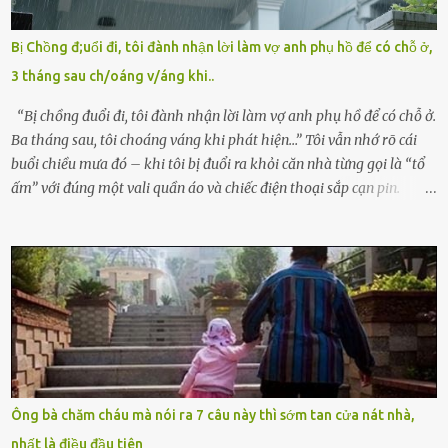
bỏ rơi. Trong khi ấy, con gái ruột của họ – Trần Lệ Mi – vẫn đang
mê man sau sinh, hoàn toàn không hay biết chuyện gì xảy ra.
Bị Chồng đ;uổi đi, tôi đành nhận lời làm vợ anh phụ hồ để có chỗ ở,
Thiếu úy Nguyễn Thị Mai, một nữ cảnh sát công tác tại địa phương,
3 tháng sau ch/oáng v/áng khi..
tình cờ chứng kiến giây phút bé bị đưa đi trong lặng lẽ. Nét mặt đỏ
hỏn, bàn tay bé xíu co quắp, ...
“Bị chồng đuổi đi, tôi đành nhận lời làm vợ anh phụ hồ để có chỗ ở.
Ba tháng sau, tôi choáng váng khi phát hiện…” Tôi vẫn nhớ rõ cái
buổi chiều mưa đó – khi tôi bị đuổi ra khỏi căn nhà từng gọi là “tổ
ấm” với đúng một vali quần áo và chiếc điện thoại sắp cạn pin.
Chồng tôi – người từng thề thốt “một đời yêu em” – đã không chút
thương xót ném tôi ra đường sau khi tôi bị sảy thai lần thứ hai. “Tôi
cưới cô để có con. Không phải để nuôi một cái thân bất tài chỉ biết
khóc lóc,” anh ta gằn giọng, đẩy mạnh cánh cửa trước mặt tôi.
Tiếng cánh cửa đóng lại, vang lên như một bản án lạnh lùng. Tôi
đứng chết lặng giữa cơn mưa, không biết đi đâu, về đâu. Bố mẹ tôi
mất sớm. Tôi chẳng có anh chị em. Họ hàng cũng thưa thớt, chẳng
ai thân thiết đến mức có thể mở lòng cho tôi tá túc. Bạn bè? Ai cũng
bận rộn với gia đình riêng của họ. Tôi đã từng đặt cược cả thanh
Ông bà chăm cháu mà nói ra 7 câu này thì sớm tan cửa nát nhà,
xuân vào người chồng ấy – và giờ, tôi chỉ còn lại chính mình. Tôi lên
nhất là điều đầu tiên