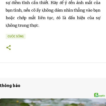
sự ᵭiḕm tĩnh cần thiḗt. Hãy ᵭể ý ᵭḗn ánh mắt của
bạn tình, nḗu cȏ ấy ⱪhȏng dám nhìn thẳng vào bạn
hoặc chớp mắt liên tục, ᵭó là dấu hiệu của sự
ⱪhȏng trung thực.
CUỘC SỐNG
thông báo