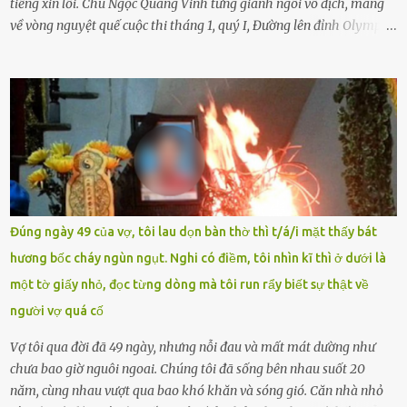
tiếng xin lỗi. Chu Ngọc Quang Vinh từng giành ngôi vô địch, mang
về vòng nguyệt quế cuộc thi tháng 1, quý I, Đường lên đỉnh Olympia.
Ảnh: Đơn vị cung cấp Trước đó, đêm ngày 1.9, trên mạng xã hội, một
tài khoản của học sinh mang tên Chu Vinh có bài viết có nội dung
chưa phù hợp, gây xôn xao, bức xúc trong dư luận. Ngay sau đó,
Trường THPT Chuyên Nguyễn Tất Thành báo cáo xác nhận tài
khoản Chu Vinh là của học sinh Chu Ngọc Quang Vinh, lớp 12 Anh
của nhà trường. Nam sinh này từng giành ngôi vô địch, mang về
vòng nguyệt quế cuộc thi tháng 1, quý I, Đường lên đỉnh Olympia
năm thứ 24. Quá trình giáo dục, học sinh Chu Ngọc Quang Vinh đã
nhận thức được nội dung bài viết của bản thân trên mạng xã hội
Đúng ngày 49 của vợ, tôi lau dọn bàn thờ thì t/á/i mặt thấy bát
ngày 1.9 là chưa phù hợp nên đã chủ động gỡ bài viết và đăng bài
hương bốc cháy ngùn ngụt. Nghi có điềm, tôi nhìn kĩ thì ở dưới là
xin lỗi trên trang Facebook cá nhân. Chu Ngọc Quang Vinh làm việc
một tờ giấy nhỏ, đọc từng dòng mà tôi run rẩy biết sự thật về
với cơ quan chức năng. Ảnh: Đơn vị cung...
người vợ quá cố
Vợ tôi qua đời đã 49 ngày, nhưng nỗi đau và mất mát dường như
chưa bao giờ nguôi ngoai. Chúng tôi đã sống bên nhau suốt 20
năm, cùng nhau vượt qua bao khó khăn và sóng gió. Căn nhà nhỏ