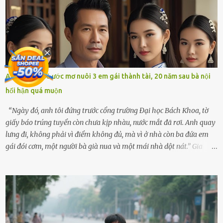
hôm ấy lại đặc biệt vui vẻ. Ông chuẩn bị hành lý cho chuyến đi biển
cùng cô con gái 8 tuổi tên Thảo. “Em ở nhà nghỉ ngơi nhé, anh đưa
con đi biển hai ngày, để nó được ngắm sóng, nghịch cát. Về chắc nó
sẽ kể cho em nghe cả tuần không hết chuyện.” – Ông Minh cười
hiền, vuốt tóc vợ. Bà Hạnh nhìn chồng và con gái ríu rít chuẩn bị mà
lòng cũng rộn ràng. Bà vốn ít có dịp đi xa vì còn bận buôn bán ở chợ,
Anh trai từ bỏ ước mơ nuôi 3 em gái thành tài, 20 năm sau bà nội
nên lần này cũng đành ở nhà. Thảo ôm chầm lấy mẹ trước khi đi:
hối hận quá muộn
“Con sẽ nhặt thật nhiều vỏ sò cho mẹ nhé!” Chiếc xe khách lăn
bánh rời khỏi bến...
“Ngày đó, anh tôi đứng trước cổng trường Đại học Bách Khoa, tờ
giấy báo trúng tuyển còn chưa kịp nhàu, nước mắt đã rơi. Anh quay
lưng đi, không phải vì điểm không đủ, mà vì ở nhà còn ba đứa em
gái đói cơm, một người bà già nua và một mái nhà dột nát.” Gia
đình anh Trí sống ở một xã nhỏ thuộc huyện Hương Sơn, Hà Tĩnh.
Mẹ mất sớm khi đứa út mới lên ba, cha thì bỏ đi biệt xứ từ đó không
có tin tức. Mọi gánh nặng đổ dồn lên đôi vai gầy guộc của bà nội –
cụ Nguyễn Thị Đào – và cậu con trai cả là Trí, lúc đó mới chỉ 17 tuổi.
Trí là học sinh giỏi toàn huyện, học lớp 12 nhưng đã biết làm ruộng,
làm thuê, biết đi cày thuê từ 4h sáng rồi lại tất tả về đi học. Người