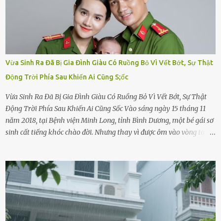
Vừa Sinh Ra Đã Bị Gia Đình Giàu Có Ruồng Bỏ Vì Vết Bớt, Sự Thật
Động Trời Phía Sau Khiến Ai Cũng S;ốc
Vừa Sinh Ra Đã Bị Gia Đình Giàu Có Ruồng Bỏ Vì Vết Bớt, Sự Thật
Động Trời Phía Sau Khiến Ai Cũng Sốc Vào sáng ngày 15 tháng 11
năm 2018, tại Bệnh viện Minh Long, tỉnh Bình Dương, một bé gái sơ
sinh cất tiếng khóc chào đời. Nhưng thay vì được ôm vào vòng tay
ấm áp của gia đình, bé lại đối diện với sự ruồng bỏ lạnh lùng. Đứa
trẻ – với một vết bớt đen trên má – bị gia đình ngoại hình hoàn
hảo, địa vị cao sang của ông Trần Quốc Tùng xem như điềm gở. Ông
Tùng, một doanh nhân quyền lực có tiếng ở Bình Dương, cùng vợ là
bà Đỗ Thị Nga, lập tức ra quyết định nhẫn tâm: bỏ lại đứa trẻ. Họ
viện cớ “không đủ khả năng nuôi dưỡng” và ký vào giấy từ chối
quyền giám hộ, yêu cầu bệnh viện xử lý bé như một trường hợp bị