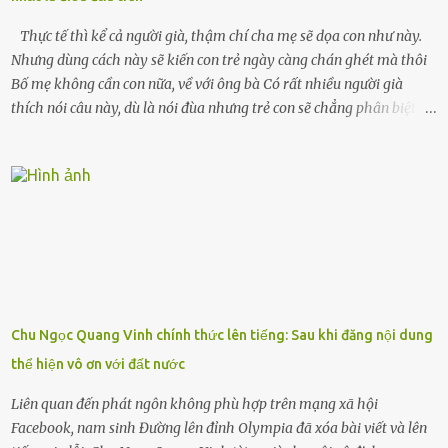
chiếc xe buýt cuối ngày, trốn chạy khỏi thành phố và nỗi đau. Tôi v...
Thực tế thì kể cả người già, thậm chí cha mẹ sẽ dọa con như này.
Nhưng dùng cách này sẽ kiến con trẻ ngày càng chán ghét mà thôi
Bố mẹ không cần con nữa, về với ông bà Có rất nhiều người già
thích nói câu này, dù là nói đùa nhưng trẻ con sẽ chẳng phân biệt
được nên chúng sẽ cực kỳ buồn. Đôi khi con cái phải rời xa cha mẹ,
sống với người già, lúc này con rất buồn. Thế nên người lớn hãy
khuyên nhủ con thật cẩn thận. Nếu cháu không nghe lời, cảnh sát
sẽ bắt Thực tế thì kể cả người già, thậm chí cha mẹ sẽ dọa con như
này. Nhưng dùng cách này sẽ kiến con trẻ ngày càng chán ghét mà
thôi. Đôi khi con cái phải rời xa cha mẹ, sống với người già, lúc này
con rất buồn. (ảnh minh họa) Nếu một ngày nào đó một đứa trẻ
gặp nguy hiểm và cần được giúp đỡ nhưng không dám gọi cảnh sát
để được giúp đỡ thì có thể sẽ bỏ lỡ cơ hội và gặp nguy hiểm. Trẻ con
Chu Ngọc Quang Vinh chính thức lên tiếng: Sau khi đăng nội dung
có biết gì đâu Nhiều người cứ coi trẻ còn nhỏ nên dù có phạm sai
thể hiện vô ơn với đất nước
lầm, thì họ cũng không trách mắng. Nhưng nếu người lớn tuổi
không dạy con cẩn...
Liên quan đến phát ngôn không phù hợp trên mạng xã hội
Facebook, nam sinh Đường lên đỉnh Olympia đã xóa bài viết và lên