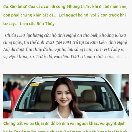
rút tờ giấy báo dự thi nhét túi áo, đeo ba lô và chạy . Chạy miết.
đó. Giờ bố sẽ đưa các con đi cùng. Nhưng trước khi đi, bố muốn mẹ
Chạy không ngừng. Qua ngã...
con phải chứng kiến tất cả… Lời người bố nói với 2 con trước khi
tự tay… trên cầu Bến Thủy
Chiều 15.10, lực lượng cứu hộ tỉnh Nghệ An cho biết, khoảng 16h20
cùng ngày, thi thể anh V.V.D. (SN 1993, trú tại xã Kim Liên, tỉnh Nghệ
An) đã được tìm thấy ở khu vực hạ lưu sông Lam, cách vị trí xảy ra
vụ việc không xa. Trước đó, vào đêm 13.10, cơ quan chức năng nhận
được tin báo có một người đàn ông điều khiển xe máy lên cầu Bến
Thủy – cây cầu bắc qua sông Lam nối hai tỉnh Nghệ An và Hà Tĩnh
– rồi để lại xe máy trên cầu, ôm theo 2 con gái nhỏ nhảy xuống
sông. Người thân và hàng xóm ngóng chờ thông tin tìm kiếm 3 bố
con mất tích trên sông Lam sau vụ nhảy cầu. Ảnh: Hải Dương Tại
hiện trường, người dân phát hiện một chiếc xe máy mang biển kiểm
soát Nghệ An cùng hai chiếc cặp học sinh. Ngay trong đêm, lực
lượng chức năng phối hợp cùng các đội cứu hộ tình nguyện triển
khai tìm kiếm. Danh tính các nạn nhân được xác định là anh V.V.D.
Chồng bắt vợ bỏ th;ai để dễ bề đến với người khác, vợ quyết định
và 2 con gái là cháu V.H.B. (SN 2020) và V.G.T. (SN 2021). Hai cháu là