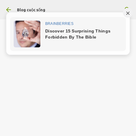
Chuyển đến nội dung chính
Blog cuộc sống