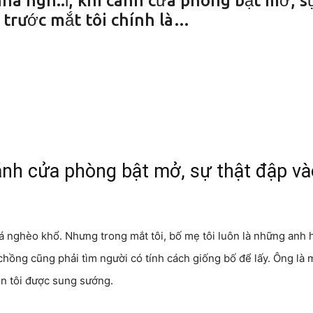
nhà ngh::ỉ, khi cánh cửa phòng bật mở, s
i trước mắt tôi chính là…
cánh cửa phòng bật mở, sự thật đập và
há nghèo khổ. Nhưng trong mắt tôi, bố mẹ tôi luôn là những anh 
chồng cũng phải tìm người có tính cách giống bố để lấy. Ông là
n tôi được sung sướng.