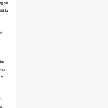
ng và
ôi là
vì
i
hầm
ông
ời,
ó
he