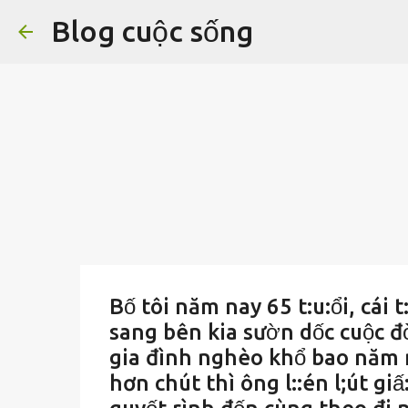
Blog cuộc sống
Bố tôi năm nay 65 t:u:ổi, cái 
sang bên kia sườn dốc cuộc đ
gia đình nghèo khổ bao năm 
hơn chút thì ông l::én l;út giấ: