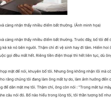
 và càng nhận thấy nhiều điểm bất thường. (Ảnh minh họa)
 và càng nhận thấy nhiều điểm bất thường. Trước đây, bố tôi để 
g kè kè nó bên người. Thậm chí đi vệ sinh hay đi tắm. Hiếm hoi
ộc gọi đều mất hết. Riêng tiền điện thoại thì hết liên tục, dù ôn
nh họp mặt để nói, khuyên bố tôi. Nhưng ông không nhận lỗi mà c
 cho rằng chúng tôi đang làm ông mất tự do, làm ảnh hưởng đến 
ng để dằn mặt mẹ tôi. Thậm chí, ông còn nói : “Trong mắt tụi mày
e câu nói đó. Bố nào hiểu trong lòng tôi, tôi thần tượng bố như