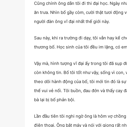
Cũng chính ông dẫn tôi đi thi đại học. Ngày nhậ
ăn trưa. Nhìn bố gầy còm, cười thật tươi động vi
người đàn ông vĩ đại nhất thế giới này.
Sau này, khi ra trường đi dạy, tôi vẫn hay kể ch
thương bố. Học sinh của tôi đều im lặng, có e
Vậy mà, hình tượng vĩ đại ấy trong tôi đã sụp đ
còn không tin. Bố tôi tốt như vậy, sống vì con,
theo dõi hành động của bố, tôi mới tin đó là sự
thể vui vẻ nổi. Tôi buồn, đau đớn và thấy cay
bà lại bị bố phản bội.
Lần đầu tiên tôi nghi ngờ ông là hôm vợ chồng 
điện thoại. Ông bắt máy và nói với giọng rất 