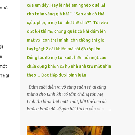
của em đây. Hay là nhà em nghèo quá lại
 nhà
cho toàn vàng giả hả?”. ”Sao anh có thể
x;ú;c ph;ạ;m mẹ tôi như thế chứ?”. Tôi vừa
dứt lời thì mẹ chồng quát cô khi dám lên
mặt với con trai mình, còn chồng thì giơ
ết
tay t;;á;;t 2 cái khiến má tôi đỏ rộp lên.
i
Đúng lúc đó mẹ tôi xuất hiện nói một câu
 một
chấn động khiến cả họ nhà anh trơ mắt nhìn
theo….Đọc tiếp dưới bình luận
 Thật
Đám cưới diễn ra vô cùng suôn sẻ, ai cũng
mừng cho Linh khi có tấm chồng tốt. Mẹ
Linh thì khóc hết nước mắt, bởi thế nên dù
khách khứa đã về gần hết thì bà vẫn nán lại
ở với con gái thêm chút nữa. Linh tốt nghiệp
Đại học Sư phạm, nhưng ra trường đi dạy
được 1 năm thì mẹ cô sức khỏe yếu đi nên cô