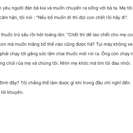
ận yêu người đàn bà kia và muốn chuyển ra sống với bà ta. Mẹ tôi
căm hận, tôi nói : “Nếu bố muốn đi thì đợi con chết rồi hãy đi”.
thuốc trừ sâu rồi hét toáng lên: “Chết thì để tao chết cho mẹ co
 là con mà muốn mắng bố thế nào cũng được hả? Tụi mày không x
 phải chạy tới gắng sức lắm chai thuốc mới rơi ra. Ông còn chạy 
g chửi rủa mẹ và chúng tôi. Nhìn mẹ khóc mà tim tôi đau nhói.
đình đây? Tôi chẳng thể làm được gì khi trong đầu chỉ nghĩ đến
 lời khuyên.