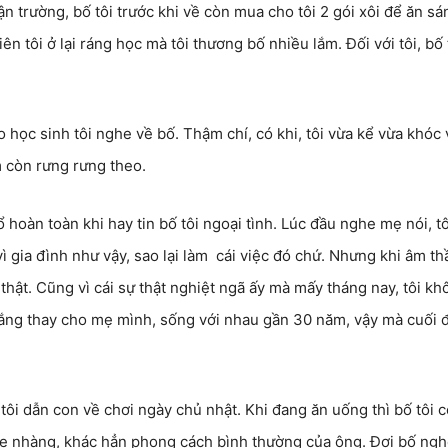
n trường, bố tôi trước khi về còn mua cho tôi 2 gói xôi để ăn sá
ên tôi ở lại ráng học mà tôi thương bố nhiều lắm. Đối với tôi, bố t
o học sinh tôi nghe về bố. Thậm chí, có khi, tôi vừa kể vừa khóc 
m còn rưng rưng theo.
ổ hoàn toàn khi hay tin bố tôi ngoại tình. Lúc đầu nghe mẹ nói, tô
 vì gia đình như vậy, sao lại làm cái việc đó chứ. Nhưng khi âm t
 thật. Cũng vì cái sự thật nghiệt ngã ấy mà mấy tháng nay, tôi kh
 đắng thay cho mẹ mình, sống với nhau gần 30 năm, vậy mà cuối đ
tôi dẫn con về chơi ngày chủ nhật. Khi đang ăn uống thì bố tôi c
nhẹ nhàng, khác hẳn phong cách bình thường của ông. Đợi bố ng