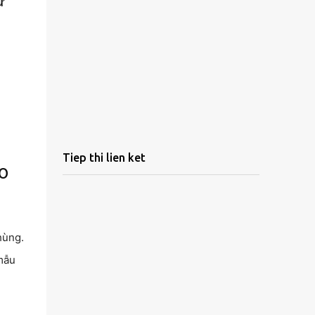
ự
Tiep thi lien ket
o
hùng.
 mẫu