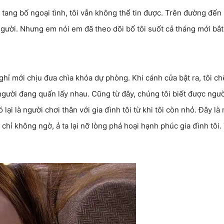
ả tang bố ngoại tình, tôi vẫn không thể tin được. Trên đường đến
người. Nhưng em nói em đã theo dõi bố tôi suốt cả tháng mới bắt
ghỉ mới chịu đưa chìa khóa dự phòng. Khi cánh cửa bật ra, tôi ch
người đang quấn lấy nhau. Cũng từ đây, chúng tôi biết được ngườ
 lại là người chơi thân với gia đình tôi từ khi tôi còn nhỏ. Đây là
 chỉ không ngờ, ả ta lại nỡ lòng phá hoại hạnh phúc gia đình tôi.