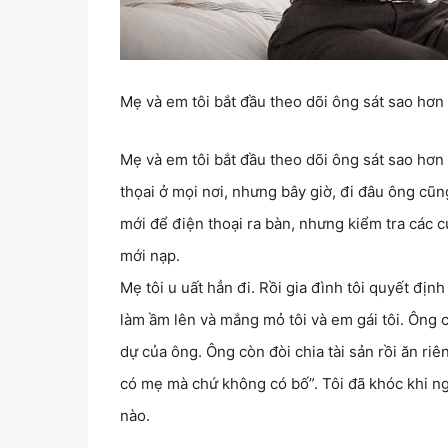
Mẹ và em tôi bắt đầu theo dõi ông sát sao hơn
Mẹ và em tôi bắt đầu theo dõi ông sát sao hơn
thọai ở mọi nơi, nhưng bây giờ, đi đâu ông cũn
mới để điện thoại ra bàn, nhưng kiểm tra các cu
mới nạp.
Mẹ tôi u uất hẳn đi. Rồi gia đình tôi quyết đị
làm ầm lên và mắng mỏ tôi và em gái tôi. Ông
dự của ông. Ông còn đòi chia tài sản rồi ăn riê
có mẹ mà chứ không có bố”. Tôi đã khóc khi ngh
nào.