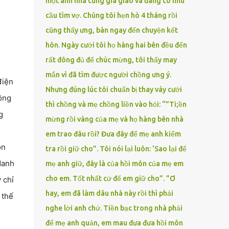
một anh nhà cũng gia giáo và đang có nhu
cầu tìm vợ. Chúng tôi hẹn hò 4 tháng rồi
cũng thấy ưng, bàn ngay đến chuyện kết
hôn. Ngày cưới tôi họ hàng hai bên đều đến
rất đông đủ để chúc mừng, tôi thấy may
mắn vì đã tìm được người chồng ưng ý.
điện
Nhưng đúng lúc tôi chuẩn bị thay váy cưới
 ông
thì chồng và mẹ chồng liền vào hỏi: “”Ti;ền
g
mừng rồi vàng của mẹ và họ hàng bên nhà
em trao đâu rồi? Đưa đây để mẹ anh kiểm
òn
tra rồi giữ cho”. Tôi nói lại luôn: ‘Sao lại để
danh
mẹ anh giữ, đây là của hồi môn của mẹ em
cho em. Tốt nhất cứ để em giữ cho”. ”Ơ
 chỉ
hay, em đã làm dâu nhà này rồi thì phải
 thế
nghe lời anh chứ. Tiền bạc trong nhà phải
để mẹ anh quản, em mau đưa đưa hồi môn