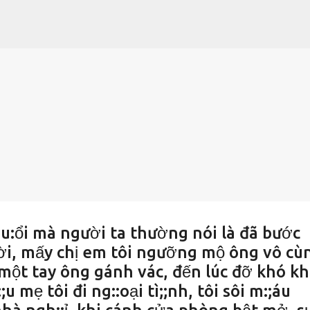
Chuyển đến nội dung chính
t:u:ổi mà người ta thường nói là đã bước
ời, mấy chị em tôi ngưỡng mộ ông vô cù
một tay ông gánh vác, đến lúc đỡ khó k
;u mẹ tôi đi ng::oại tì;;nh, tôi sôi m:;áu