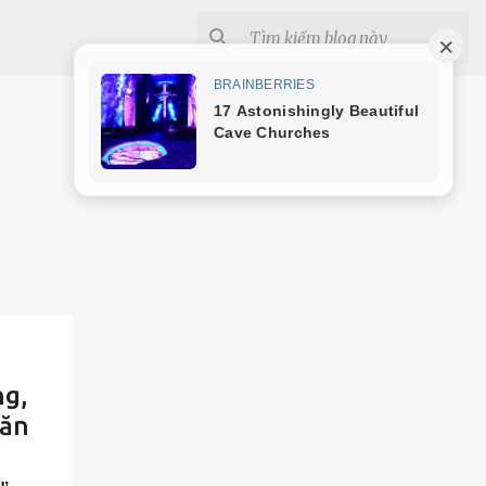
ng,
hăn