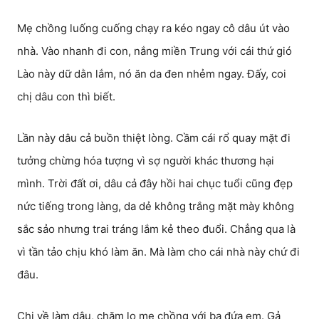
Mẹ chồng luống cuống chạy ra kéo ngay cô dâu út vào
nhà. Vào nhanh đi con, nắng miền Trung với cái thứ gió
Lào này dữ dằn lắm, nó ăn da đen nhẻm ngay. Đấy, coi
chị dâu con thì biết.
Lần này dâu cả buồn thiệt lòng. Cầm cái rổ quay mặt đi
tưởng chừng hóa tượng vì sợ người khác thương hại
mình. Trời đất ơi, dâu cả đây hồi hai chục tuổi cũng đẹp
nức tiếng trong làng, da dẻ không trắng mặt mày không
sắc sảo nhưng trai tráng lắm kẻ theo đuổi. Chẳng qua là
vì tần tảo chịu khó làm ăn. Mà làm cho cái nhà này chứ đi
đâu.
Chị về làm dâu, chăm lo mẹ chồng với ba đứa em. Gả