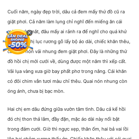
Cuối năm, ngày đẹp trời, dâu cả đem mấy thứ đồ cũ ra
giặt phơi. Cả năm làm lụng chỉ nghĩ đến miếng ăn cái
mặc trước mắt, đâu mấy ai rảnh ra để nghĩ cho quá khứ
kỷ niệm. Chị lục rương gỗ lấy bộ áo dài, chiếc khăn thêu,
cái quai nón vải nhung đem giặt phơi. Đây là những thứ
đồ hồi chị mới cưới về, dùng được một năm thì xếp cất.
Vải lụa vàng xưa giờ bay phất phơ trong nắng. Cái khăn
có đôi chim vẫn tươi màu chỉ thêu. Quai nón nhung còn
óng ánh, chưa bị bạc mòn.
Hai chị em dâu đứng giữa vườn tâm tình. Dâu cả kể hồi
đó chị thon thả lắm, đầy đặn, mặc áo dài này nổi bật
trong đám cưới. Giờ thì ngực xẹp, thân ốm, hai bả vai lồi
lên hai chỏm xương thấy ớn. Chiếc khăn thêu với cái quai