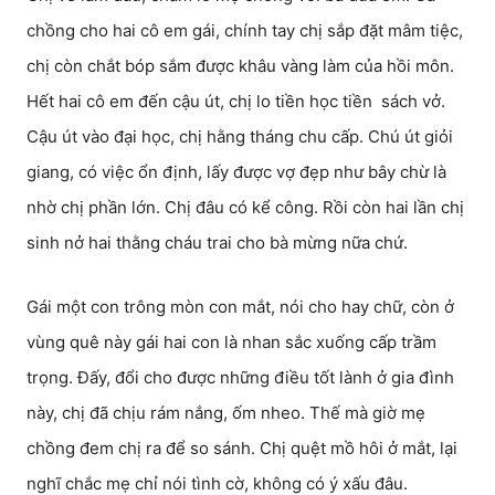
chồng cho hai cô em gái, chính tay chị sắp đặt mâm tiệc,
chị còn chắt bóp sắm được khâu vàng làm của hồi môn.
Hết hai cô em đến cậu út, chị lo tiền học tiền sách vở.
Cậu út vào đại học, chị hằng tháng chu cấp. Chú út giỏi
giang, có việc ổn định, lấy được vợ đẹp như bây chừ là
nhờ chị phần lớn. Chị đâu có kể công. Rồi còn hai lần chị
sinh nở hai thằng cháu trai cho bà mừng nữa chứ.
Gái một con trông mòn con mắt, nói cho hay chữ, còn ở
vùng quê này gái hai con là nhan sắc xuống cấp trầm
trọng. Đấy, đổi cho được những điều tốt lành ở gia đình
này, chị đã chịu rám nắng, ốm nheo. Thế mà giờ mẹ
chồng đem chị ra để so sánh. Chị quệt mồ hôi ở mắt, lại
nghĩ chắc mẹ chỉ nói tình cờ, không có ý xấu đâu.