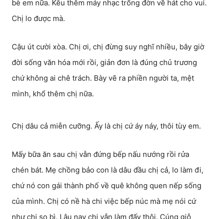
bè em nữa. Kêu thêm máy nhạc trống đờn về hát cho vui.
Chị lo được mà.
Cậu út cười xòa. Chị ơi, chị đừng suy nghĩ nhiều, bây giờ
đời sống văn hóa mới rồi, giản đơn là đúng chủ trương
chứ không ai chê trách. Bày vẽ ra phiền người ta, mệt
mình, khổ thêm chị nữa.
Chị dâu cả miễn cưỡng. Ấy là chị cứ áy náy, thôi tùy em.
Mấy bữa ăn sau chị vẫn đứng bếp nấu nướng rồi rửa
chén bát. Mẹ chồng bảo con là dâu đầu chị cả, lo làm đi,
chứ nó con gái thành phố về quê không quen nếp sống
của mình. Chị có nề hà chi việc bếp núc mà mẹ nói cứ
như chị so bì. Lâu nay chị vẫn làm đấy thôi. Cúng giỗ