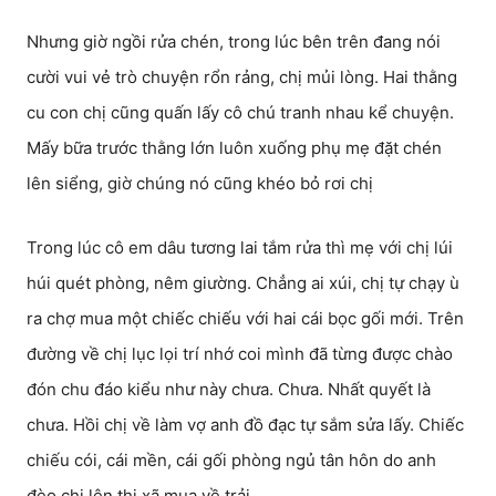
Nhưng giờ ngồi rửa chén, trong lúc bên trên đang nói
cười vui vẻ trò chuyện rổn rảng, chị mủi lòng. Hai thằng
cu con chị cũng quấn lấy cô chú tranh nhau kể chuyện.
Mấy bữa trước thằng lớn luôn xuống phụ mẹ đặt chén
lên siểng, giờ chúng nó cũng khéo bỏ rơi chị
Trong lúc cô em dâu tương lai tắm rửa thì mẹ với chị lúi
húi quét phòng, nêm giường. Chẳng ai xúi, chị tự chạy ù
ra chợ mua một chiếc chiếu với hai cái bọc gối mới. Trên
đường về chị lục lọi trí nhớ coi mình đã từng được chào
đón chu đáo kiểu như này chưa. Chưa. Nhất quyết là
chưa. Hồi chị về làm vợ anh đồ đạc tự sắm sửa lấy. Chiếc
chiếu cói, cái mền, cái gối phòng ngủ tân hôn do anh
đèo chị lên thị xã mua về trải.