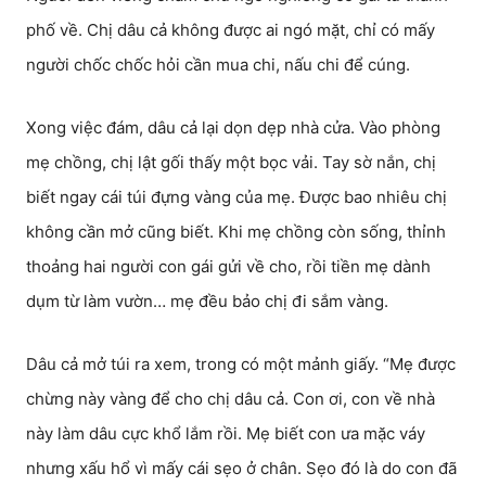
phố về. Chị dâu cả không được ai ngó mặt, chỉ có mấy
người chốc chốc hỏi cần mua chi, nấu chi để cúng.
Xong việc đám, dâu cả lại dọn dẹp nhà cửa. Vào phòng
mẹ chồng, chị lật gối thấy một bọc vải. Tay sờ nắn, chị
biết ngay cái túi đựng vàng của mẹ. Được bao nhiêu chị
không cần mở cũng biết. Khi mẹ chồng còn sống, thỉnh
thoảng hai người con gái gửi về cho, rồi tiền mẹ dành
dụm từ làm vườn… mẹ đều bảo chị đi sắm vàng.
Dâu cả mở túi ra xem, trong có một mảnh giấy. “Mẹ được
chừng này vàng để cho chị dâu cả. Con ơi, con về nhà
này làm dâu cực khổ lắm rồi. Mẹ biết con ưa mặc váy
nhưng xấu hổ vì mấy cái sẹo ở chân. Sẹo đó là do con đã