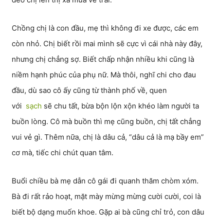
Chồng chị là con đầu, mẹ thì không đi xe được, các em
còn nhỏ. Chị biết rồi mai mình sẽ cực vì cái nhà này đây,
nhưng chị chẳng sợ. Biết chấp nhận nhiều khi cũng là
niềm hạnh phúc của phụ nữ. Mà thôi, nghĩ chi cho đau
đầu, dù sao cô ấy cũng từ thành phố về, quen
với
sạch
sẽ chu tất, bừa bộn lộn xộn khéo làm người ta
buồn lòng. Cô mà buồn thì mẹ cũng buồn, chị tất chẳng
vui vẻ gì. Thêm nữa, chị là dâu cả, “dâu cả là mạ bầy em”
cơ mà, tiếc chi chút quan tâm.
Buổi chiều bà mẹ dẫn cô gái đi quanh thăm chòm xóm.
Bà đi rất rảo hoạt, mặt mày mừng mừng cười cười, coi là
biết bộ dạng muốn khoe. Gặp ai bà cũng chỉ trỏ, con dâu