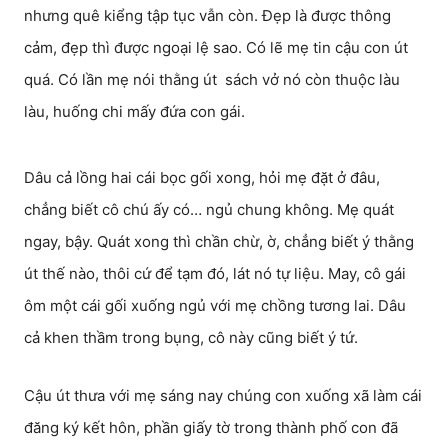
nhưng quê kiểng tập tục vẫn còn. Đẹp là được thông
cảm, đẹp thì được ngoại lệ sao. Có lẽ mẹ tin cậu con út
quá. Có lần mẹ nói thằng út sách vở nó còn thuộc làu
làu, huống chi mấy đứa con gái.
Dâu cả lồng hai cái bọc gối xong, hỏi mẹ đặt ở đâu,
chẳng biết cô chú ấy có… ngủ chung không. Mẹ quát
ngay, bậy. Quát xong thì chần chừ, ờ, chẳng biết ý thằng
út thế nào, thôi cứ để tạm đó, lát nó tự liệu. May, cô gái
ôm một cái gối xuống ngủ với mẹ chồng tương lai. Dâu
cả khen thầm trong bụng, cô này cũng biết ý tứ.
Cậu út thưa với mẹ sáng nay chúng con xuống xã làm cái
đăng ký kết hôn, phần giấy tờ trong thành phố con đã