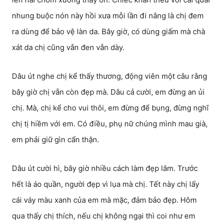
nhung buộc nón này hồi xưa mỗi lần đi nắng là chị đem
ra dùng để bảo vệ làn da. Bây giờ, có dùng giấm mà chà
xát da chị cũng vẫn đen vẫn dày.
Dâu út nghe chị kể thấy thương, động viên một câu rằng
bây giờ chị vẫn còn đẹp mà. Dâu cả cười, em đừng an ủi
chị. Mà, chị kể cho vui thôi, em đừng để bụng, đừng nghĩ
chị tị hiềm với em. Có điều, phụ nữ chúng mình mau già,
em phải giữ gìn cẩn thận.
Dâu út cười hì, bây giờ nhiều cách làm đẹp lắm. Trước
hết là áo quần, người đẹp vì lụa mà chị. Tết này chị lấy
cái váy màu xanh của em mà mặc, đảm bảo đẹp. Hôm
qua thấy chị thích, nếu chị không ngại thì coi như em