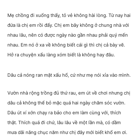
Mẹ chồng đi xuống thấy, tỏ vẻ không hài lòng. Từ nay hai
đứa là chị em rồi đấy. Chị em bây không ở chung nhà với
nhau lâu, nên có được ngày nào gần nhau phải quý mến
nhau. Em nó ở xa về không biết cái gì thì chị cả bày vẽ.
Hở ra chuyện xấu làng xóm biết là không hay đâu.
Dâu cả nóng ran mặt xấu hổ, cứ như mẹ nói xỉa vào mình.
Vườn nhà rộng trồng đủ thứ rau, em út về chơi nhưng chị
dâu cả không thể bỏ mặc quá hai ngày chăm sóc vườn.
Dâu út xí xớn chạy ra bảo cho em làm cùng với, thích
thật. Thích quá đi chứ, lâu lâu về một lần mà, có dầm
mưa dãi nắng chục năm như chị đây mới biết khổ em ơi.