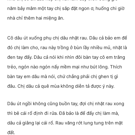
năm bảy mâm một tay chị sắp đặt ngon ơ, huống chi giờ
nhà chỉ thêm hai miệng ăn.
Cô dâu út xuống phụ chị dâu nhặt rau. Dâu cả bảo em để
đó chị làm cho, rau này trồng ở bùn lầy nhiều mủ, nhặt là
đen tay đấy. Dâu cả nói khi nhìn đôi bàn tay cô em trắng
trẻo, ngón nào ngón nấy mềm mại như bút lông. Thích
bàn tay em dâu mà nói, chứ chẳng phải chị ghen tị gì
đâu. Chị dâu cả quê mùa không diễn tả được ý này.
Dâu út ngồi không cũng buồn tay, đợi chị nhặt rau xong
thì bê cái rổ định đi rửa. Đã bảo là để đấy chị làm mà,
dâu cả giằng lại cái rổ. Rau văng rớt lung tung trên mặt
đất.