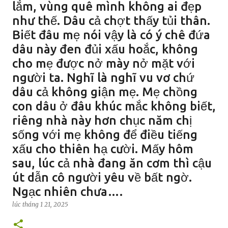
lắm, vùng quê mình không ai đẹp
như thế. Dâu cả chợt thấy tủi thân.
Biết đâu mẹ nói vậy là có ý chê đứa
dâu này đen đủi xấu hoắc, không
cho mẹ được nở mày nở mặt với
người ta. Nghĩ là nghĩ vu vơ chứ
dâu cả không giận mẹ. Mẹ chồng
con dâu ở đâu khúc mắc không biết,
riêng nhà này hơn chục năm chị
sống với mẹ không để điều tiếng
xấu cho thiên hạ cười. Mấy hôm
sau, lúc cả nhà đang ăn cơm thì cậu
út dẫn cô người yêu về bất ngờ.
Ngạc nhiên chưa….
lúc
tháng 1 21, 2025