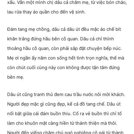
xấu. Vẫn một mình chị dâu cả chăm mẹ, từ việc bón cháo,
lau rửa thay áo quần cho đến vệ sinh.
Đám tang mẹ chồng, dâu cả dâu út đều mặc áo chế bít
khăn trắng đứng hầu bên cỗ quan. Dâu cả chỉ thỉnh
thoảng hầu cỗ quan, còn phải sắp đặt chuyện bếp núc.
Mẹ ơi ngần ấy năm con sống hết tình trọn nghĩa, thế mà
còn chút cuối cùng này con không được tận tâm đứng
bên mẹ.
Dâu út cũng tranh thủ đem cau trầu nước nôi mời khách.
Người đẹp mặc gì cũng đẹp, kể cả đồ tang chế. Dâu út
nổi bật giữa cái đám buồn thiu. Cố ra vẻ buồn thì chỉ tổ
làm cho khuôn mặt càng hiền từ thánh thiện mà thôi.
Người đến viếng chăm chú ngó nghiêng cô gái từ thành