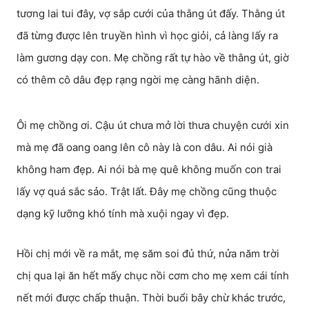
tương lai tui đây, vợ sắp cưới của thằng út đấy. Thằng út
đã từng được lên truyền hình vì học giỏi, cả làng lấy ra
làm gương dạy con. Mẹ chồng rất tự hào về thằng út, giờ
có thêm cô dâu đẹp rạng ngời mẹ càng hãnh diện.
Ôi mẹ chồng ơi. Cậu út chưa mở lời thưa chuyện cưới xin
mà mẹ đã oang oang lên cô này là con dâu. Ai nói già
không ham đẹp. Ai nói bà mẹ quê không muốn con trai
lấy vợ quá sắc sảo. Trật lất. Đây mẹ chồng cũng thuộc
dạng kỹ lưỡng khó tính mà xuội ngay vì đẹp.
Hồi chị mới về ra mắt, mẹ săm soi đủ thứ, nửa năm trời
chị qua lại ăn hết mấy chục nồi cơm cho mẹ xem cái tính
nết mới được chấp thuận. Thời buổi bây chừ khác trước,