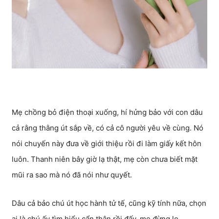
Mẹ chồng bỏ điện thoại xuống, hí hửng bảo với con dâu
cả rằng thằng út sắp về, có cả cô người yêu về cùng. Nó
nói chuyến này đưa về giới thiệu rồi đi làm giấy kết hôn
luôn. Thanh niên bây giờ lạ thật, mẹ còn chưa biết mặt
mũi ra sao mà nó đã nói như quyết.
Dâu cả bảo chú út học hành tử tế, cũng kỹ tính nữa, chọn
ai là chú ấy tìm hiểu cẩn thận rồi đấy, mẹ đừng lo.