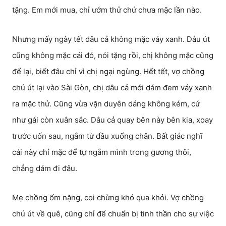
tặng. Em mới mua, chỉ ướm thử chứ chưa mặc lần nào.
Nhưng mấy ngày tết dâu cả không mặc váy xanh. Dâu út
cũng không mặc cái đó, nói tặng rồi, chị không mặc cũng
để lại, biết đâu chỉ vì chị ngại ngùng. Hết tết, vợ chồng
chú út lại vào Sài Gòn, chị dâu cả mới dám đem váy xanh
ra mặc thử. Cũng vừa vặn duyên dáng không kém, cứ
như gái còn xuân sắc. Dâu cả quay bên này bên kia, xoay
trước uốn sau, ngắm từ đầu xuống chân. Bất giác nghĩ
cái này chỉ mặc để tự ngắm mình trong gương thôi,
chẳng dám đi đâu.
Mẹ chồng ốm nặng, coi chừng khó qua khỏi. Vợ chồng
chú út về quê, cũng chỉ để chuẩn bị tinh thần cho sự việc