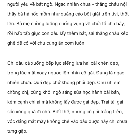
người yêu về bất ngờ. Ngạc nhiên chưa – thằng cháu nội
thấy bà há hốc mồm như quảng cáo bột giặt trên tivi, thốt
lên. Bà mẹ chồng luống cuống vụng về chửi tổ cha bây,
rồi hấp tấp giục con dâu lấy thêm bát, sai thằng cháu kéo
ghế để cô với chú cùng ăn cơm luôn.
Chị dâu cả xuống bếp lục siểng lựa hai cái chén đẹp,
trong lúc mắt xoay ngược lên nhìn cô gái. Đúng là ngạc
nhiên chưa. Quá đẹp chứ không phải đẹp. Chú út, em
chồng chị, cũng khôi ngô sáng sủa học hành bài bản,
kém cạnh chi ai mà không lấy được gái đẹp. Trai tài gái
sắc xứng quá đi chứ. Biết thế, nhưng cô gái trắng trẻo,
vóc dáng mắt mày không chê vào đâu được này chị chưa
từng gặp.