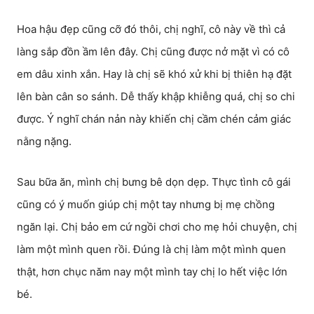
Hoa hậu đẹp cũng cỡ đó thôi, chị nghĩ, cô này về thì cả
làng sắp đồn ầm lên đây. Chị cũng được nở mặt vì có cô
em dâu xinh xắn. Hay là chị sẽ khó xử khi bị thiên hạ đặt
lên bàn cân so sánh. Dễ thấy khập khiễng quá, chị so chi
được. Ý nghĩ chán nản này khiến chị cầm chén cảm giác
nằng nặng.
Sau bữa ăn, mình chị bưng bê dọn dẹp. Thực tình cô gái
cũng có ý muốn giúp chị một tay nhưng bị mẹ chồng
ngăn lại. Chị bảo em cứ ngồi chơi cho mẹ hỏi chuyện, chị
làm một mình quen rồi. Đúng là chị làm một mình quen
thật, hơn chục năm nay một mình tay chị lo hết việc lớn
bé.