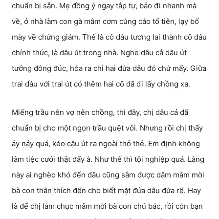
chuẩn bị sẵn. Mẹ đồng ý ngay tắp tự, bảo đi nhanh mà
về, ở nhà làm con gà mâm cơm cúng cáo tổ tiên, lạy bố
mày về chứng giám. Thế là cô dâu tương lai thành cô dâu
chính thức, là dâu út trong nhà. Nghe dâu cả dâu út
tưởng đông đúc, hóa ra chỉ hai đứa dâu đó chứ mấy. Giữa
trai đầu với trai út có thêm hai cô đã đi lấy chồng xa.
Miếng trầu nên vợ nên chồng, thì đây, chị dâu cả đã
chuẩn bị cho một ngọn trầu quệt vôi. Nhưng rồi chị thấy
áy náy quá, kéo cậu út ra ngoài thỏ thẻ. Em định không
làm tiệc cưới thật đấy à. Như thế thì tội nghiệp quá. Làng
này ai nghèo khó đến đâu cũng sắm được dăm mâm mời
bà con thân thích đến cho biết mặt đứa dâu đứa rể. Hay
là để chị làm chục mâm mời bà con chú bác, rồi còn bạn