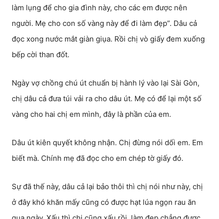
làm lụng để cho gia đình này, cho các em được nên
người. Mẹ cho con số vàng này để đi làm đẹp”. Dâu cả
đọc xong nước mắt giàn giụa. Rồi chị vò giấy đem xuống
bếp cời than đốt.
Ngày vợ chồng chú út chuẩn bị hành lý vào lại Sài Gòn,
chị dâu cả đưa túi vải ra cho dâu út. Mẹ có để lại một số
vàng cho hai chị em mình, đây là phần của em.
Dâu út kiên quyết không nhận. Chị đừng nói dối em. Em
biết mà. Chính mẹ đã đọc cho em chép tờ giấy đó.
Sự đã thế này, dâu cả lại bảo thôi thì chị nói như này, chị
ở đây khó khăn mấy cũng có được hạt lúa ngọn rau ăn
qua ngày. Xấu thì chị cũng xấu rồi, làm đẹp chẳng được