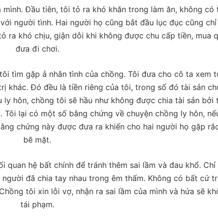
 mình. Đầu tiên, tôi tỏ ra khó khăn trong làm ăn, không có 
với người tình. Hai người họ cũng bắt đầu lục đục cũng chỉ 
tỏ ra khó chịu, giận dỗi khi không được chu cấp tiền, mua 
đưa đi chơi.
 tôi tìm gặp ả nhân tình của chồng. Tôi đưa cho cô ta xem 
trị khác. Đó đều là tiền riêng của tôi, trong số đó tài sản c
ly hôn, chồng tôi sẽ hầu như không được chia tài sản bởi t
 Tôi lại có một số bằng chứng về chuyện chồng ly hôn, nế
bằng chứng này được đưa ra khiến cho hai người họ gặp rắc
bẽ mặt.
i quan hệ bất chính để tránh thêm sai lầm và đau khổ. Chỉ 
i người đã chia tay nhau trong êm thấm. Không có bất cứ t
 Chồng tôi xin lỗi vợ, nhận ra sai lầm của mình và hứa sẽ k
tái phạm.