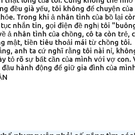
n thật lòng của tôi. Cũng không thể nhờ
ng đều già yếu, tôi không để chuyện của
ỏe. Trong khi ả nhân tình của bồ lại cò
tục nhắn tin, gọi điện đề nghị tôi "buôn
về ả nhân tình của chồng, cô ta còn trẻ, 
g mật, tiền tiêu thoải mái từ chồng tôi.
ắng, anh ta cứ nghĩ rằng tôi nài nỉ, khôn
 tỏ rõ sự bất cần của mình với vợ con. 
 đầu hành động để giữ gia đình của mình.
ẬN