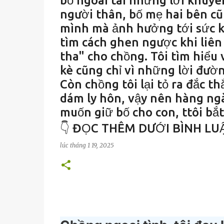
bỏ ngoài tai những lời khuyê
người thân, bố mẹ hai bên cũ
mình mà ảnh hưởng tới sức kh
tìm cách ghen ngược khi liên 
tha" cho chồng. Tôi tìm hiểu 
kè cũng chỉ vì những lời đườn
Còn chồng tôi lại tỏ ra đắc th
dám ly hôn, vậy nên hàng ngày
muốn giữ bố cho con, ttôi bắt
👇 ĐỌC THÊM DƯỚI BÌNH LU
lúc
tháng 1 19, 2025