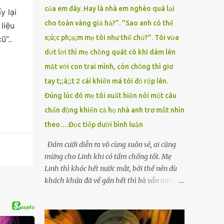
của em đây. Hay là nhà em nghèo quá lại
y lại
cho toàn vàng giả hả?”. ”Sao anh có thể
liệu
x;ú;c ph;ạ;m mẹ tôi như thế chứ?”. Tôi vừa
ũ”..
dứt lời thì mẹ chồng quát cô khi dám lên
mặt với con trai mình, còn chồng thì giơ
tay t;;á;;t 2 cái khiến má tôi đỏ rộp lên.
Đúng lúc đó mẹ tôi xuất hiện nói một câu
chấn động khiến cả họ nhà anh trơ mắt nhìn
theo….Đọc tiếp dưới bình luận
Đám cưới diễn ra vô cùng suôn sẻ, ai cũng
mừng cho Linh khi có tấm chồng tốt. Mẹ
Linh thì khóc hết nước mắt, bởi thế nên dù
khách khứa đã về gần hết thì bà vẫn nán lại
ở với con gái thêm chút nữa. Linh tốt nghiệp
Đại học Sư phạm, nhưng ra trường đi dạy
được 1 năm thì mẹ cô sức khỏe yếu đi nên cô