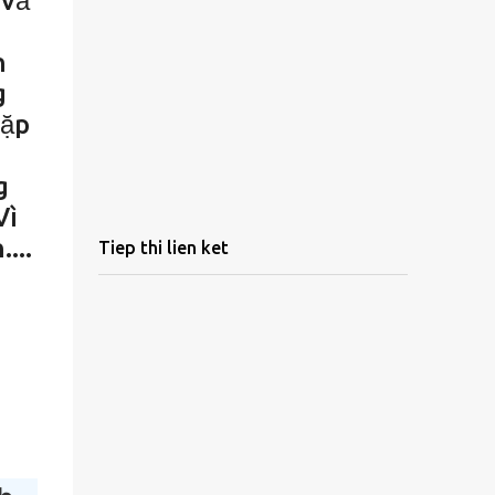
 vả
n
g
cặp
g
Vì
...
Tiep thi lien ket