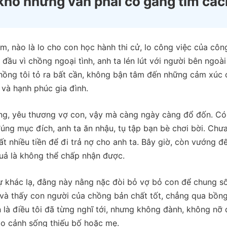
 khổ nhưng vẫn phải cố gắng tìm các
àm, nào là lo cho con học hành thi cử, lo công việc của côn
đầu vì chồng ngoại tình, anh ta lén lút với người bên ngoà
 chồng tôi tỏ ra bất cần, không bận tâm đến những cảm xúc 
 và hạnh phúc gia đình.
àng, yêu thương vợ con, vậy mà càng ngày càng đổ đốn. Có 
úng mục đích, anh ta ăn nhậu, tụ tập bạn bè chơi bời. Chư
ất nhiều tiền để đi trả nợ cho anh ta. Bây giờ, còn vướng đ
quả là không thể chấp nhận được.
sự khác lạ, đằng này nằng nặc đòi bỏ vợ bỏ con để chung s
ảm và thấy con người của chồng bản chất tốt, chẳng qua bồn
 là điều tôi đã từng nghĩ tới, nhưng không đành, không nỡ
o cảnh sống thiếu bố hoặc mẹ.