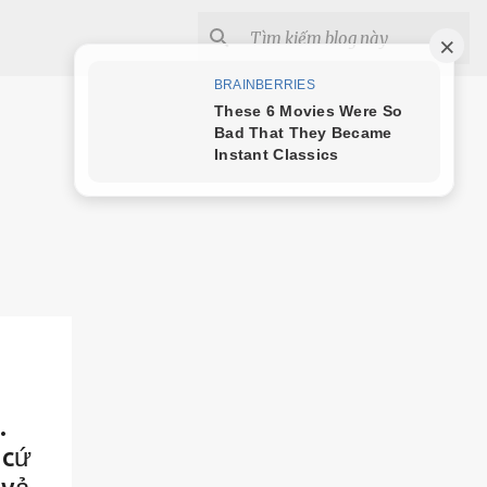
.
 cứ