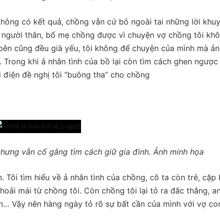
hông có kết quả, chồng vẫn cứ bỏ ngoài tai những lời khu
ả người thân, bố mẹ chồng được vì chuyện vợ chồng tôi kh
bên cũng đều già yếu, tôi không để chuyện của mình mà ản
 Trong khi ả nhân tình của bồ lại còn tìm cách ghen ngược 
ọi điện đề nghị tôi “buông tha” cho chồng
nhưng vẫn cố gắng tìm cách giữ gia đình. Ảnh minh họa
 Tôi tìm hiểu về ả nhân tình của chồng, cô ta còn trẻ, cặp 
thoải mái từ chồng tôi. Còn chồng tôi lại tỏ ra đắc thắng, a
ôn… Vậy nên hàng ngày tỏ rõ sự bất cần của mình với vợ co