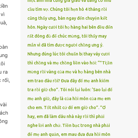
một anh nhà cũng gia giáo và đang có nhu
tiền
cầu tìm vợ. Chúng tôi hẹn hò 4 tháng rồi
vì
cũng thấy ưng, bàn ngay đến chuyện kết
quà,
hôn. Ngày cưới tôi họ hàng hai bên đều đến
rất đông đủ để chúc mừng, tôi thấy may
mắn vì đã tìm được người chồng ưng ý.
toàn
Nhưng đúng lúc tôi chuẩn bị thay váy cưới
hung
ôi
thì chồng và mẹ chồng liền vào hỏi: “”Ti;ền
u ra
mừng rồi vàng của mẹ và họ hàng bên nhà
 rối,
em trao đâu rồi? Đưa đây để mẹ anh kiểm
tra rồi giữ cho”. Tôi nói lại luôn: ‘Sao lại để
mẹ anh giữ, đây là của hồi môn của mẹ em
vài
cho em. Tốt nhất cứ để em giữ cho”. ”Ơ
rách
hay, em đã làm dâu nhà này rồi thì phải
hông
nghe lời anh chứ. Tiền bạc trong nhà phải
để mẹ anh quản, em mau đưa đưa hồi môn