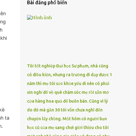
Bài đăng phổ biến
yên
ông
h
khi
Tôi tốt nghiệp Đại học Sư phạm, nhà cũng
có điều kiện, nhưng ra trường đi dạy được 1
năm thì mẹ tôi sức khỏe yếu đi nên cô phải
xin nghỉ để về quê chăm sóc mẹ rồi sẵn mở
cửa hàng hoa quả để buôn bán. Cũng vì lý
kè
do đó mà gần 30 tôi vẫn chưa nghĩ đến
nh ta
chuyện lấy chồng. Một hôm có người bạn
n.
học cũ của mẹ sang chơi giới thiệu cho tôi