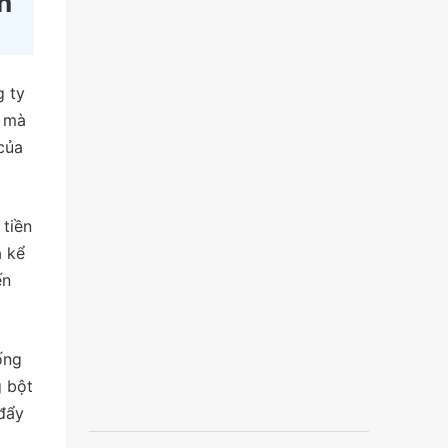
h
g ty
i mà
của
tiền
a kể
ến
ống
g bột
 đẩy