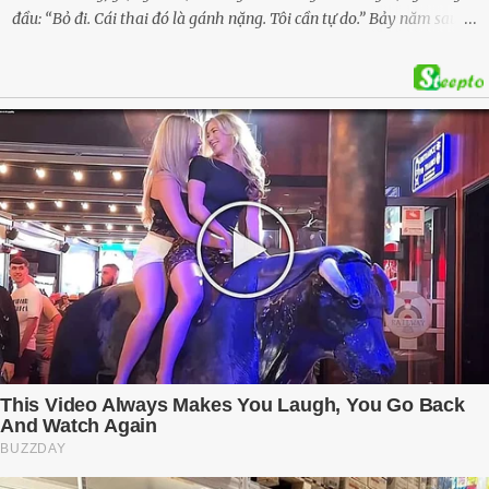
đầu: “Bỏ đi. Cái thai đó là gánh nặng. Tôi cần tự do.” Bảy năm sau,
cô quay trở về, không chỉ với một đứa con trai – mà là hai, và một
kế hoạch được chuẩn bị kỹ lưỡng để người đàn ông phản bội ấy
phải trả giá … Hà Nội, mùa thu năm 2018, cái lạnh len lỏi qua từng
khe cửa gỗ cũ kỹ. Trong một căn biệt thự sang trọng ở phố Tây Hồ,
Ngọc Anh ngồi lặng lẽ trên ghế sofa, tay đặt lên bụng – nơi hai sinh
linh bé bỏng đang lớn dần từng ngày. Cô chưa bao giờ nghĩ mình sẽ
phải sống trong sợ hãi khi mang thai, đặc biệt là sợ… chính chồng
mình. Trí – người chồng mà cô từng yêu đến mù quáng, đã không
còn là người đàn ông của ngày đầu. Thành đạt, quyền lực, nhưng
cũng dối trá và lạnh lùng. Gần đây, anh hay về muộn, thậm chí có
đêm không về. Và rồi, trong một bữa cơm tối vắng lặng, Trí ném
xuống bàn ly n...