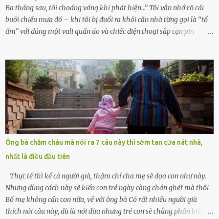
Ba tháng sau, tôi choáng váng khi phát hiện…” Tôi vẫn nhớ rõ cái
buổi chiều mưa đó – khi tôi bị đuổi ra khỏi căn nhà từng gọi là “tổ
ấm” với đúng một vali quần áo và chiếc điện thoại sắp cạn pin.
Chồng tôi – người từng thề thốt “một đời yêu em” – đã không chút
thương xót ném tôi ra đường sau khi tôi bị sảy thai lần thứ hai. “Tôi
cưới cô để có con. Không phải để nuôi một cái thân bất tài chỉ biết
khóc lóc,” anh ta gằn giọng, đẩy mạnh cánh cửa trước mặt tôi.
Tiếng cánh cửa đóng lại, vang lên như một bản án lạnh lùng. Tôi
đứng chết lặng giữa cơn mưa, không biết đi đâu, về đâu. Bố mẹ tôi
mất sớm. Tôi chẳng có anh chị em. Họ hàng cũng thưa thớt, chẳng
ai thân thiết đến mức có thể mở lòng cho tôi tá túc. Bạn bè? Ai cũng
bận rộn với gia đình riêng của họ. Tôi đã từng đặt cược cả thanh
Ông bà chăm cháu mà nói ra 7 câu này thì sớm tan cửa nát nhà,
xuân vào người chồng ấy – và giờ, tôi chỉ còn lại chính mình. Tôi lên
nhất là điều đầu tiên
chiếc xe buýt cuối ngày, trốn chạy khỏi thành phố và nỗi đau. Tôi v...
Thực tế thì kể cả người già, thậm chí cha mẹ sẽ dọa con như này.
Nhưng dùng cách này sẽ kiến con trẻ ngày càng chán ghét mà thôi
Bố mẹ không cần con nữa, về với ông bà Có rất nhiều người già
thích nói câu này, dù là nói đùa nhưng trẻ con sẽ chẳng phân biệt