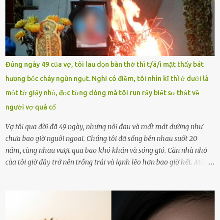
khoản Chu Vinh là của học sinh Chu Ngọc Quang Vinh, lớp 12 Anh
của nhà trường. Nam sinh này từng giành ngôi vô địch, mang về
vòng nguyệt quế cuộc thi tháng 1, quý I, Đường lên đỉnh Olympia
năm thứ 24. Quá trình giáo dục, học sinh Chu Ngọc Quang Vinh đã
nhận thức được nội dung bài viết của bản thân trên mạng xã hội
Đúng ngày 49 của vợ, tôi lau dọn bàn thờ thì t/á/i mặt thấy bát
ngày 1.9 là chưa phù hợp nên đã chủ động gỡ bài viết và đăng bài
hương bốc cháy ngùn ngụt. Nghi có điềm, tôi nhìn kĩ thì ở dưới là
xin lỗi trên trang Facebook cá nhân. Chu Ngọc Quang Vinh làm việc
một tờ giấy nhỏ, đọc từng dòng mà tôi run rẩy biết sự thật về
với cơ quan chức năng. Ảnh: Đơn vị cung...
người vợ quá cố
Vợ tôi qua đời đã 49 ngày, nhưng nỗi đau và mất mát dường như
chưa bao giờ nguôi ngoai. Chúng tôi đã sống bên nhau suốt 20
năm, cùng nhau vượt qua bao khó khăn và sóng gió. Căn nhà nhỏ
của tôi giờ đây trở nên trống trải và lạnh lẽo hơn bao giờ hết. Mỗi
góc trong nhà đều gợi nhớ về hình bóng của cô ấy – người phụ nữ
mà tôi đã yêu thương và chia sẻ cả cuộc đời. Ngày vợ mất, tôi như
rơi vào khoảng trống vô tận, chẳng còn muốn làm gì ngoài việc
ngồi lặng lẽ nhớ về cô ấy. Nhưng cuộc sống không cho phép tôi mãi