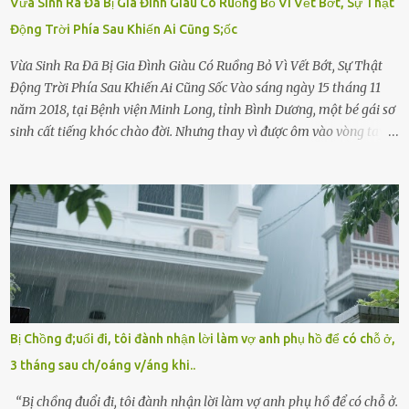
Vừa Sinh Ra Đã Bị Gia Đình Giàu Có Ruồng Bỏ Vì Vết Bớt, Sự Thật
Động Trời Phía Sau Khiến Ai Cũng S;ốc
Vừa Sinh Ra Đã Bị Gia Đình Giàu Có Ruồng Bỏ Vì Vết Bớt, Sự Thật
Động Trời Phía Sau Khiến Ai Cũng Sốc Vào sáng ngày 15 tháng 11
năm 2018, tại Bệnh viện Minh Long, tỉnh Bình Dương, một bé gái sơ
sinh cất tiếng khóc chào đời. Nhưng thay vì được ôm vào vòng tay
ấm áp của gia đình, bé lại đối diện với sự ruồng bỏ lạnh lùng. Đứa
trẻ – với một vết bớt đen trên má – bị gia đình ngoại hình hoàn
hảo, địa vị cao sang của ông Trần Quốc Tùng xem như điềm gở. Ông
Tùng, một doanh nhân quyền lực có tiếng ở Bình Dương, cùng vợ là
bà Đỗ Thị Nga, lập tức ra quyết định nhẫn tâm: bỏ lại đứa trẻ. Họ
viện cớ “không đủ khả năng nuôi dưỡng” và ký vào giấy từ chối
quyền giám hộ, yêu cầu bệnh viện xử lý bé như một trường hợp bị
bỏ rơi. Trong khi ấy, con gái ruột của họ – Trần Lệ Mi – vẫn đang
mê man sau sinh, hoàn toàn không hay biết chuyện gì xảy ra.
Bị Chồng đ;uổi đi, tôi đành nhận lời làm vợ anh phụ hồ để có chỗ ở,
Thiếu úy Nguyễn Thị Mai, một nữ cảnh sát công tác tại địa phương,
3 tháng sau ch/oáng v/áng khi..
tình cờ chứng kiến giây phút bé bị đưa đi trong lặng lẽ. Nét mặt đỏ
hỏn, bàn tay bé xíu co quắp, ...
“Bị chồng đuổi đi, tôi đành nhận lời làm vợ anh phụ hồ để có chỗ ở.