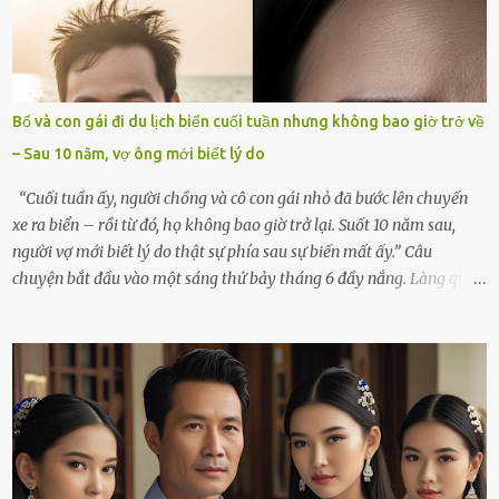
chìm đắm trong đau khổ. Họ hàng, bạn bè và những người thân
thiết đã đến bên, giúp tôi tổ chức tang lễ chu toàn. Và hôm nay là
ngày giỗ đầu tiên của vợ, 49 ngày sau khi cô ấy rời xa tôi mãi
mãi.Buổi sáng hôm đó, sau khi cúng cơm xong, tôi quyết định lên
sắp xếp lại bàn thờ vợ. Mọi thứ vẫn như mọi ngày, nhưng có điều gì
Bố và con gái đi du lịch biển cuối tuần nhưng không bao giờ trở về
đó kỳ lạ mà tôi không thể giải thích được. Trong khoảnh khắc tôi
– Sau 10 năm, vợ ông mới biết lý do
cúi xuống lau chùi bát hương, một luồng gió lạ thoáng qua, khiến
tôi giật mình. Và rồi, một chuyện kinh...
“Cuối tuần ấy, người chồng và cô con gái nhỏ đã bước lên chuyến
xe ra biển – rồi từ đó, họ không bao giờ trở lại. Suốt 10 năm sau,
người vợ mới biết lý do thật sự phía sau sự biến mất ấy.” Câu
chuyện bắt đầu vào một sáng thứ bảy tháng 6 đầy nắng. Làng quê
ven sông rộn ràng với tiếng gà gáy, tiếng trẻ con gọi nhau ra đồng
bắt cào cào. Ngôi nhà nhỏ của ông Minh và bà Hạnh cũng rộn ràng
không kém. Ông Minh, vốn là một người đàn ông điềm đạm, ít nói,
hôm ấy lại đặc biệt vui vẻ. Ông chuẩn bị hành lý cho chuyến đi biển
cùng cô con gái 8 tuổi tên Thảo. “Em ở nhà nghỉ ngơi nhé, anh đưa
con đi biển hai ngày, để nó được ngắm sóng, nghịch cát. Về chắc nó
sẽ kể cho em nghe cả tuần không hết chuyện.” – Ông Minh cười
hiền, vuốt tóc vợ. Bà Hạnh nhìn chồng và con gái ríu rít chuẩn bị mà