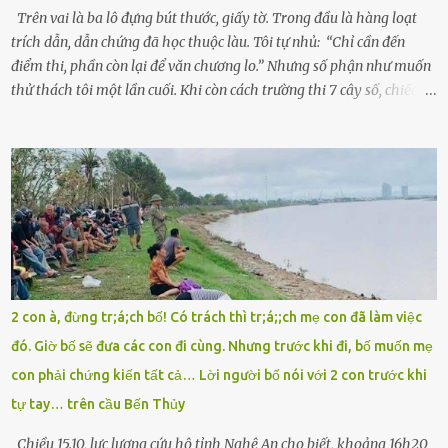
Khoa Hà...
Trên vai là ba lô đựng bút thước, giấy tờ. Trong đầu là hàng loạt
trích dẫn, dẫn chứng đã học thuộc làu. Tôi tự nhủ: “Chỉ cần đến
điểm thi, phần còn lại để văn chương lo.” Nhưng số phận như muốn
thử thách tôi một lần cuối. Khi còn cách trường thi 7 cây số, chiếc xe
máy cà tàng của tôi đột nhiên chết máy giữa đường. Tôi luống
cuống đề lại, đạp liên tục, mở cốp, lay ổ điện… nhưng vô ích. Rồi tôi
sực nhớ – điện thoại đang sạc, sáng nay quên mang theo! Giữa con
đường thưa thớt người qua lại, tôi hoảng loạn vẫy tay xin đi nhờ. –
Chú ơi, cháu đi thi, xe hỏng rồi! Làm ơn cho cháu đi nhờ với! – Cô ơi,
giúp cháu với, cháu không có điện thoại… Người thì lắc đầu. Người
thì tăng ga tránh xa như né một kẻ lừa đảo. Tôi gào lên giữa đường
như một kẻ mất trí. Vô ích. 6h10. Còn hơn 30 phút nữa. Trong đầu
tôi chỉ có một lựa chọn duy nhất: chạy. Tôi quăng xe vào vệ đường,
2 con à, đừng tr;á;ch bố! Có trách thì tr;á;;ch mẹ con đã làm việc
rút tờ giấy báo dự thi nhét túi áo, đeo ba lô và chạy . Chạy miết.
đó. Giờ bố sẽ đưa các con đi cùng. Nhưng trước khi đi, bố muốn mẹ
Chạy không ngừng. Qua ngã...
con phải chứng kiến tất cả… Lời người bố nói với 2 con trước khi
tự tay… trên cầu Bến Thủy
Chiều 15.10, lực lượng cứu hộ tỉnh Nghệ An cho biết, khoảng 16h20