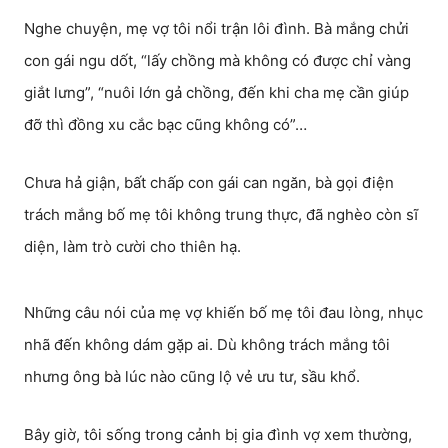
Nghe chuyện, mẹ vợ tôi nổi trận lôi đình. Bà mắng chửi
con gái ngu dốt, “lấy chồng mà không có được chỉ vàng
giắt lưng”, “nuôi lớn gả chồng, đến khi cha mẹ cần giúp
đỡ thì đồng xu cắc bạc cũng không có”…
Chưa hả giận, bất chấp con gái can ngăn, bà gọi điện
trách mắng bố mẹ tôi không trung thực, đã nghèo còn sĩ
diện, làm trò cười cho thiên hạ.
Những câu nói của mẹ vợ khiến bố mẹ tôi đau lòng, nhục
nhã đến không dám gặp ai. Dù không trách mắng tôi
nhưng ông bà lúc nào cũng lộ vẻ ưu tư, sầu khổ.
Bây giờ, tôi sống trong cảnh bị gia đình vợ xem thường,