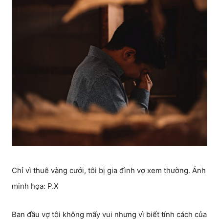
Chỉ vì thuê vàng cưới, tôi bị gia đình vợ xem thường. Ảnh
minh họa: P.X
Ban đầu vợ tôi không mấy vui nhưng vì biết tính cách của