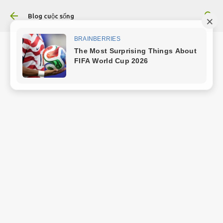
Chuyển đến nội dung chính
Blog cuộc sống