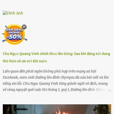
được nên chúng sẽ cực kỳ buồn. Đôi khi con cái phải rời xa cha mẹ,
sống với người già, lúc này con rất buồn. Thế nên người lớn hãy
khuyên nhủ con thật cẩn thận. Nếu cháu không nghe lời, cảnh sát
sẽ bắt Thực tế thì kể cả người già, thậm chí cha mẹ sẽ dọa con như
này. Nhưng dùng cách này sẽ kiến con trẻ ngày càng chán ghét mà
thôi. Đôi khi con cái phải rời xa cha mẹ, sống với người già, lúc này
con rất buồn. (ảnh minh họa) Nếu một ngày nào đó một đứa trẻ
gặp nguy hiểm và cần được giúp đỡ nhưng không dám gọi cảnh sát
để được giúp đỡ thì có thể sẽ bỏ lỡ cơ hội và gặp nguy hiểm. Trẻ con
Chu Ngọc Quang Vinh chính thức lên tiếng: Sau khi đăng nội dung
có biết gì đâu Nhiều người cứ coi trẻ còn nhỏ nên dù có phạm sai
thể hiện vô ơn với đất nước
lầm, thì họ cũng không trách mắng. Nhưng nếu người lớn tuổi
không dạy con cẩn...
Liên quan đến phát ngôn không phù hợp trên mạng xã hội
Facebook, nam sinh Đường lên đỉnh Olympia đã xóa bài viết và lên
tiếng xin lỗi. Chu Ngọc Quang Vinh từng giành ngôi vô địch, mang
về vòng nguyệt quế cuộc thi tháng 1, quý I, Đường lên đỉnh Olympia.
Ảnh: Đơn vị cung cấp Trước đó, đêm ngày 1.9, trên mạng xã hội, một
tài khoản của học sinh mang tên Chu Vinh có bài viết có nội dung
chưa phù hợp, gây xôn xao, bức xúc trong dư luận. Ngay sau đó,
Trường THPT Chuyên Nguyễn Tất Thành báo cáo xác nhận tài