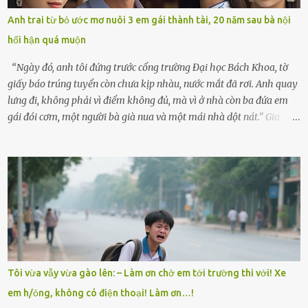
lòng cũng rộn ràng. Bà vốn ít có dịp đi xa vì còn bận buôn bán ở chợ,
Anh trai từ bỏ ước mơ nuôi 3 em gái thành tài, 20 năm sau bà nội
nên lần này cũng đành ở nhà. Thảo ôm chầm lấy mẹ trước khi đi:
hối hận quá muộn
“Con sẽ nhặt thật nhiều vỏ sò cho mẹ nhé!” Chiếc xe khách lăn
bánh rời khỏi bến...
“Ngày đó, anh tôi đứng trước cổng trường Đại học Bách Khoa, tờ
giấy báo trúng tuyển còn chưa kịp nhàu, nước mắt đã rơi. Anh quay
lưng đi, không phải vì điểm không đủ, mà vì ở nhà còn ba đứa em
gái đói cơm, một người bà già nua và một mái nhà dột nát.” Gia
đình anh Trí sống ở một xã nhỏ thuộc huyện Hương Sơn, Hà Tĩnh.
Mẹ mất sớm khi đứa út mới lên ba, cha thì bỏ đi biệt xứ từ đó không
có tin tức. Mọi gánh nặng đổ dồn lên đôi vai gầy guộc của bà nội –
cụ Nguyễn Thị Đào – và cậu con trai cả là Trí, lúc đó mới chỉ 17 tuổi.
Trí là học sinh giỏi toàn huyện, học lớp 12 nhưng đã biết làm ruộng,
làm thuê, biết đi cày thuê từ 4h sáng rồi lại tất tả về đi học. Người
trong làng thương lắm, bảo: “Thằng Trí học giỏi mà hiền, sau này
nên ông này bà nọ đó!” Trí có ba cô em gái: Mai, Lan và Hương – ba
cái tên mẹ đặt lúc còn sống, mong tụi nhỏ sau này như hoa mai nở
Tôi vừa vẫy vừa gào lên: – Làm ơn chở em tới trường thi với! Xe
giữa mùa đông. Nhưng hoa có đẹp mấy cũng cần đất màu, mà nhà
em h/ỏng, không có điện thoại! Làm ơn…!
thì chỉ toàn đất sỏi đá và khốn khó. Năm đó, Trí đỗ Đại học Bách