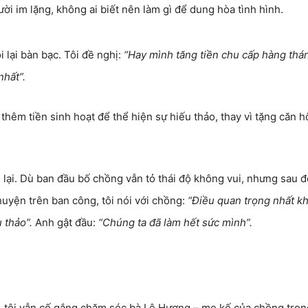
ời im lặng, không ai biết nên làm gì để dung hòa tình hình.
 lại bàn bạc. Tôi đề nghị:
“Hay mình tăng tiền chu cấp hàng thá
nhất”.
thêm tiền sinh hoạt để thể hiện sự hiếu thảo, thay vì tặng căn h
u lại. Dù ban đầu bố chồng vẫn tỏ thái độ không vui, nhưng sau đ
huyện trên ban công, tôi nói với chồng:
“Điều quan trọng nhất k
 thảo”.
Anh gật đầu:
“Chúng ta đã làm hết sức mình”.
h, tôi vẫn cố gắng chăm sóc bà Lệ Hương – mẹ kế của chồng tron