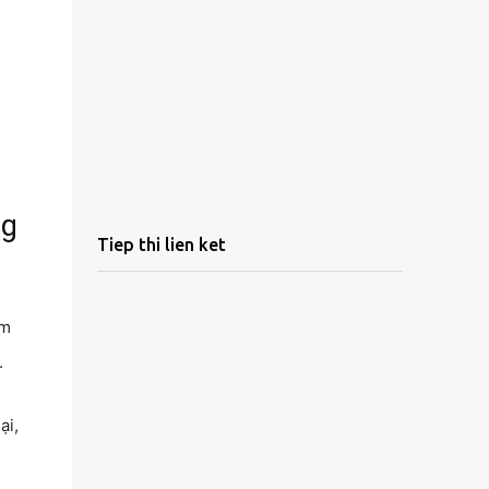
ng
Tiep thi lien ket
êm
.
ại,