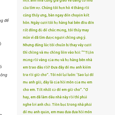
một anh nhà cũng gia giáo và đang có nhu
cầu tìm vợ. Chúng tôi hẹn hò 4 tháng rồi
cũng thấy ưng, bàn ngay đến chuyện kết
ng để
hôn. Ngày cưới tôi họ hàng hai bên đều đến
rất đông đủ để chúc mừng, tôi thấy may
mắn vì đã tìm được người chồng ưng ý.
ộ
Nhưng đúng lúc tôi chuẩn bị thay váy cưới
thì chồng và mẹ chồng liền vào hỏi: “”Ti;ền
mừng rồi vàng của mẹ và họ hàng bên nhà
ó
em trao đâu rồi? Đưa đây để mẹ anh kiểm
hông
tra rồi giữ cho”. Tôi nói lại luôn: ‘Sao lại để
mẹ anh giữ, đây là của hồi môn của mẹ em
cho em. Tốt nhất cứ để em giữ cho”. ”Ơ
hay, em đã làm dâu nhà này rồi thì phải
nghe lời anh chứ. Tiền bạc trong nhà phải
để mẹ anh quản, em mau đưa đưa hồi môn
g