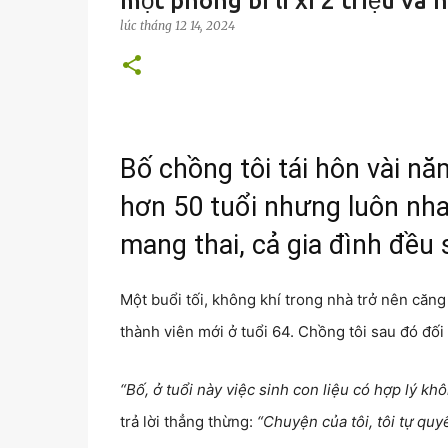
một phong bì lì xì 2 triệu và
lúc
tháng 12 14, 2024
Bố chồng tôi tái hôn vài n
hơn 50 tuổi nhưng luôn nha
mang thai, cả gia đình đều
Một buổi tối, không khí trong nhà trở nên căn
thành viên mới ở tuổi 64. Chồng tôi sau đó đối
“Bố, ở tuổi này việc sinh con liệu có hợp lý kh
trả lời thẳng thừng:
“Chuyện của tôi, tôi tự quy