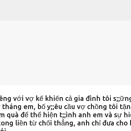
Chuyển đến nội dung chính
êng với vợ kế khiến cả gia đình tôi s;;ữn
 tháng em, bố y;;êu cầu vợ chồng tôi tặ
 quà để thể hiện t;;ình anh em và sự h
ong liền từ chối thẳng, anh chỉ đưa cho 