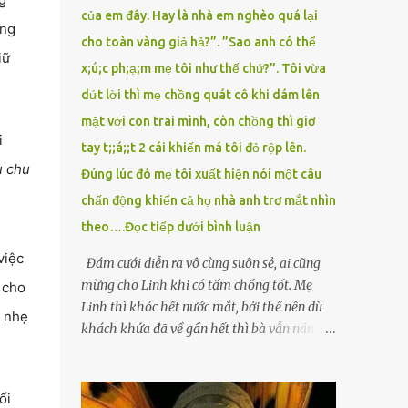
của em đây. Hay là nhà em nghèo quá lại
ờng
cho toàn vàng giả hả?”. ”Sao anh có thể
iữ
x;ú;c ph;ạ;m mẹ tôi như thế chứ?”. Tôi vừa
dứt lời thì mẹ chồng quát cô khi dám lên
mặt với con trai mình, còn chồng thì giơ
i
tay t;;á;;t 2 cái khiến má tôi đỏ rộp lên.
u chu
Đúng lúc đó mẹ tôi xuất hiện nói một câu
chấn động khiến cả họ nhà anh trơ mắt nhìn
theo….Đọc tiếp dưới bình luận
việc
Đám cưới diễn ra vô cùng suôn sẻ, ai cũng
mừng cho Linh khi có tấm chồng tốt. Mẹ
 cho
Linh thì khóc hết nước mắt, bởi thế nên dù
h nhẹ
khách khứa đã về gần hết thì bà vẫn nán lại
ở với con gái thêm chút nữa. Linh tốt nghiệp
Đại học Sư phạm, nhưng ra trường đi dạy
được 1 năm thì mẹ cô sức khỏe yếu đi nên cô
ối