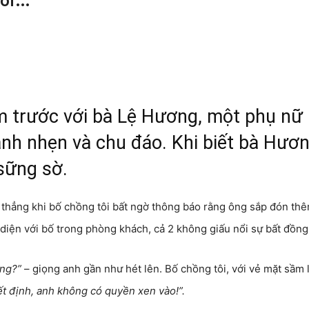
 nói…
ăm trước với bà Lệ Hương, một phụ nữ
nh nhẹn và chu đáo. Khi biết bà Hươ
 sững sờ.
g thẳng khi bố chồng tôi bất ngờ thông báo rằng ông sắp đón th
 diện với bố trong phòng khách, cả 2 không giấu nổi sự bất đồng
ông?”
– giọng anh gần như hét lên. Bố chồng tôi, với vẻ mặt sầm l
ết định, anh không có quyền xen vào!”.