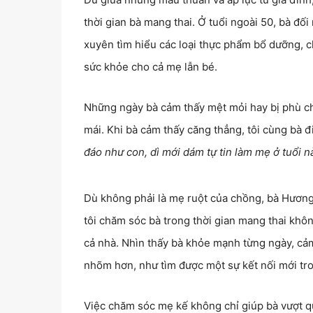
thời gian bà mang thai. Ở tuổi ngoài 50, bà đố
xuyên tìm hiểu các loại thực phẩm bổ dưỡng, c
sức khỏe cho cả mẹ lẫn bé.
Những ngày bà cảm thấy mệt mỏi hay bị phù châ
mái. Khi bà cảm thấy căng thẳng, tôi cùng bà 
đáo như con, dì mới dám tự tin làm mẹ ở tuổi n
Dù không phải là mẹ ruột của chồng, bà Hương 
tôi chăm sóc bà trong thời gian mang thai khô
cả nhà. Nhìn thấy bà khỏe mạnh từng ngày, cảm
nhõm hơn, như tìm được một sự kết nối mới tro
Việc chăm sóc mẹ kế không chỉ giúp bà vượt qua