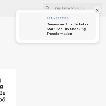
g
ng
iếu
bố