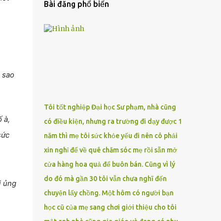
Bài đăng phổ biến
 sao
Tôi tốt nghiệp Đại học Sư phạm, nhà cũng
 à,
có điều kiện, nhưng ra trường đi dạy được 1
sức
năm thì mẹ tôi sức khỏe yếu đi nên cô phải
xin nghỉ để về quê chăm sóc mẹ rồi sẵn mở
cửa hàng hoa quả để buôn bán. Cũng vì lý
do đó mà gần 30 tôi vẫn chưa nghĩ đến
i ủng
chuyện lấy chồng. Một hôm có người bạn
học cũ của mẹ sang chơi giới thiệu cho tôi