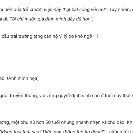
ĩ đến đứa trẻ chưa? Việc này thật bất công với nó!”
. Tuy nhiên,
và dì. Tôi chỉ muốn gia đình mình đầy đủ hơn”.
bố. (Ảnh minh họa)
gười truyền thống, việc ông quyết định sinh con ở tuổi này thật 
Hương, một phụ nữ hơn 50 tuổi nhưng nhanh nhẹn và chu đáo. Khi
“
Mang thai thật sao? Điều này không thể tin được!”
– chồng tôi t