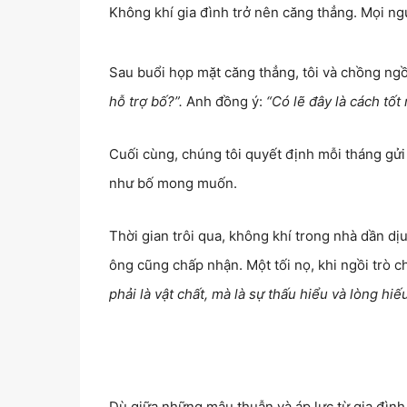
Không khí gia đình trở nên căng thẳng. Mọi ngư
Sau buổi họp mặt căng thẳng, tôi và chồng ngồi
hỗ trợ bố?”.
Anh đồng ý:
“Có lẽ đây là cách tốt 
Cuối cùng, chúng tôi quyết định mỗi tháng gửi 
như bố mong muốn.
Thời gian trôi qua, không khí trong nhà dần dị
ông cũng chấp nhận. Một tối nọ, khi ngồi trò c
phải là vật chất, mà là sự thấu hiểu và lòng hiếu
Dù giữa những mâu thuẫn và áp lực từ gia đìn