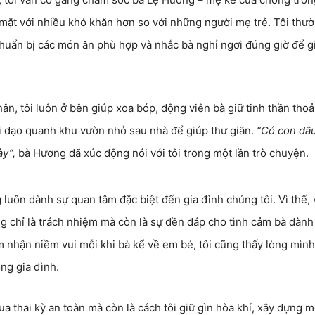
i mặt với nhiều khó khăn hơn so với những người mẹ trẻ. Tôi thư
huẩn bị các món ăn phù hợp và nhắc bà nghỉ ngơi đúng giờ để g
n, tôi luôn ở bên giúp xoa bóp, động viên bà giữ tinh thần thoả
đi dạo quanh khu vườn nhỏ sau nhà để giúp thư giãn.
“Có con dâ
ày”,
bà Hương đã xúc động nói với tôi trong một lần trò chuyện.
luôn dành sự quan tâm đặc biệt đến gia đình chúng tôi. Vì thế, 
ng chỉ là trách nhiệm mà còn là sự đền đáp cho tình cảm bà dành
 nhận niềm vui mỗi khi bà kể về em bé, tôi cũng thấy lòng mìn
ng gia đình.
 thai kỳ an toàn mà còn là cách tôi giữ gìn hòa khí, xây dựng m