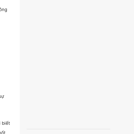
 ông
sự
 biết
hốt