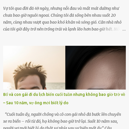
Vợ tôi qua đời đã 49 ngày, nhưng nỗi đau và mất mát dường như
chưa bao giờ nguôi ngoai. Chúng tôi đã sống bên nhau suốt 20
năm, cùng nhau vượt qua bao khó khăn và sóng gió. Căn nhà nhỏ
của tôi giờ đây trở nên trống trải và lạnh lẽo hơn bao giờ hết. Mỗi
góc trong nhà đều gợi nhớ về hình bóng của cô ấy – người phụ nữ
mà tôi đã yêu thương và chia sẻ cả cuộc đời. Ngày vợ mất, tôi như
rơi vào khoảng trống vô tận, chẳng còn muốn làm gì ngoài việc
ngồi lặng lẽ nhớ về cô ấy. Nhưng cuộc sống không cho phép tôi mãi
chìm đắm trong đau khổ. Họ hàng, bạn bè và những người thân
thiết đã đến bên, giúp tôi tổ chức tang lễ chu toàn. Và hôm nay là
ngày giỗ đầu tiên của vợ, 49 ngày sau khi cô ấy rời xa tôi mãi
mãi.Buổi sáng hôm đó, sau khi cúng cơm xong, tôi quyết định lên
sắp xếp lại bàn thờ vợ. Mọi thứ vẫn như mọi ngày, nhưng có điều gì
Bố và con gái đi du lịch biển cuối tuần nhưng không bao giờ trở về
đó kỳ lạ mà tôi không thể giải thích được. Trong khoảnh khắc tôi
– Sau 10 năm, vợ ông mới biết lý do
cúi xuống lau chùi bát hương, một luồng gió lạ thoáng qua, khiến
tôi giật mình. Và rồi, một chuyện kinh...
“Cuối tuần ấy, người chồng và cô con gái nhỏ đã bước lên chuyến
xe ra biển – rồi từ đó, họ không bao giờ trở lại. Suốt 10 năm sau,
người vợ mới biết lý do thật sự phía sau sự biến mất ấy.” Câu