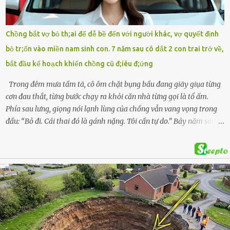
soát Nghệ An cùng hai chiếc cặp học sinh. Ngay trong đêm, lực
lượng chức năng phối hợp cùng các đội cứu hộ tình nguyện triển
khai tìm kiếm. Danh tính các nạn nhân được xác định là anh V.V.D.
Chồng bắt vợ bỏ th;ai để dễ bề đến với người khác, vợ quyết định
và 2 con gái là cháu V.H.B. (SN 2020) và V.G.T. (SN 2021). Hai cháu là
bỏ tr;ốn vào miền nam sinh con. 7 năm sau cô dắt 2 con trai trở về,
con của anh D. và chị B.T.Y. (SN 1999). Lực lượng cứu hộ đã tiến hành
bắt đầu kế hoạch khiến chồng cũ đ;iêu đ;ứng
bàn giao t...
Trong đêm mưa tầm tã, cô ôm chặt bụng bầu đang giãy giụa từng
cơn đau thắt, từng bước chạy ra khỏi căn nhà từng gọi là tổ ấm.
Phía sau lưng, giọng nói lạnh lùng của chồng vẫn vang vọng trong
đầu: “Bỏ đi. Cái thai đó là gánh nặng. Tôi cần tự do.” Bảy năm sau,
cô quay trở về, không chỉ với một đứa con trai – mà là hai, và một
kế hoạch được chuẩn bị kỹ lưỡng để người đàn ông phản bội ấy
phải trả giá … Hà Nội, mùa thu năm 2018, cái lạnh len lỏi qua từng
khe cửa gỗ cũ kỹ. Trong một căn biệt thự sang trọng ở phố Tây Hồ,
Ngọc Anh ngồi lặng lẽ trên ghế sofa, tay đặt lên bụng – nơi hai sinh
linh bé bỏng đang lớn dần từng ngày. Cô chưa bao giờ nghĩ mình sẽ
phải sống trong sợ hãi khi mang thai, đặc biệt là sợ… chính chồng
mình. Trí – người chồng mà cô từng yêu đến mù quáng, đã không