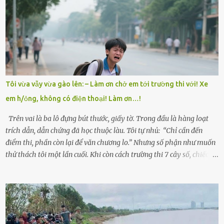
có tin tức. Mọi gánh nặng đổ dồn lên đôi vai gầy guộc của bà nội –
cụ Nguyễn Thị Đào – và cậu con trai cả là Trí, lúc đó mới chỉ 17 tuổi.
Trí là học sinh giỏi toàn huyện, học lớp 12 nhưng đã biết làm ruộng,
làm thuê, biết đi cày thuê từ 4h sáng rồi lại tất tả về đi học. Người
trong làng thương lắm, bảo: “Thằng Trí học giỏi mà hiền, sau này
nên ông này bà nọ đó!” Trí có ba cô em gái: Mai, Lan và Hương – ba
cái tên mẹ đặt lúc còn sống, mong tụi nhỏ sau này như hoa mai nở
Tôi vừa vẫy vừa gào lên: – Làm ơn chở em tới trường thi với! Xe
giữa mùa đông. Nhưng hoa có đẹp mấy cũng cần đất màu, mà nhà
em h/ỏng, không có điện thoại! Làm ơn…!
thì chỉ toàn đất sỏi đá và khốn khó. Năm đó, Trí đỗ Đại học Bách
Khoa Hà...
Trên vai là ba lô đựng bút thước, giấy tờ. Trong đầu là hàng loạt
trích dẫn, dẫn chứng đã học thuộc làu. Tôi tự nhủ: “Chỉ cần đến
điểm thi, phần còn lại để văn chương lo.” Nhưng số phận như muốn
thử thách tôi một lần cuối. Khi còn cách trường thi 7 cây số, chiếc xe
máy cà tàng của tôi đột nhiên chết máy giữa đường. Tôi luống
cuống đề lại, đạp liên tục, mở cốp, lay ổ điện… nhưng vô ích. Rồi tôi
sực nhớ – điện thoại đang sạc, sáng nay quên mang theo! Giữa con
đường thưa thớt người qua lại, tôi hoảng loạn vẫy tay xin đi nhờ. –
Chú ơi, cháu đi thi, xe hỏng rồi! Làm ơn cho cháu đi nhờ với! – Cô ơi,