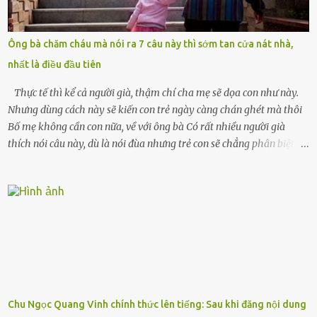
mất sớm. Tôi chẳng có anh chị em. Họ hàng cũng thưa thớt, chẳng
ai thân thiết đến mức có thể mở lòng cho tôi tá túc. Bạn bè? Ai cũng
bận rộn với gia đình riêng của họ. Tôi đã từng đặt cược cả thanh
Ông bà chăm cháu mà nói ra 7 câu này thì sớm tan cửa nát nhà,
xuân vào người chồng ấy – và giờ, tôi chỉ còn lại chính mình. Tôi lên
nhất là điều đầu tiên
chiếc xe buýt cuối ngày, trốn chạy khỏi thành phố và nỗi đau. Tôi v...
Thực tế thì kể cả người già, thậm chí cha mẹ sẽ dọa con như này.
Nhưng dùng cách này sẽ kiến con trẻ ngày càng chán ghét mà thôi
Bố mẹ không cần con nữa, về với ông bà Có rất nhiều người già
thích nói câu này, dù là nói đùa nhưng trẻ con sẽ chẳng phân biệt
được nên chúng sẽ cực kỳ buồn. Đôi khi con cái phải rời xa cha mẹ,
sống với người già, lúc này con rất buồn. Thế nên người lớn hãy
khuyên nhủ con thật cẩn thận. Nếu cháu không nghe lời, cảnh sát
sẽ bắt Thực tế thì kể cả người già, thậm chí cha mẹ sẽ dọa con như
này. Nhưng dùng cách này sẽ kiến con trẻ ngày càng chán ghét mà
thôi. Đôi khi con cái phải rời xa cha mẹ, sống với người già, lúc này
con rất buồn. (ảnh minh họa) Nếu một ngày nào đó một đứa trẻ
gặp nguy hiểm và cần được giúp đỡ nhưng không dám gọi cảnh sát
để được giúp đỡ thì có thể sẽ bỏ lỡ cơ hội và gặp nguy hiểm. Trẻ con
Chu Ngọc Quang Vinh chính thức lên tiếng: Sau khi đăng nội dung
có biết gì đâu Nhiều người cứ coi trẻ còn nhỏ nên dù có phạm sai