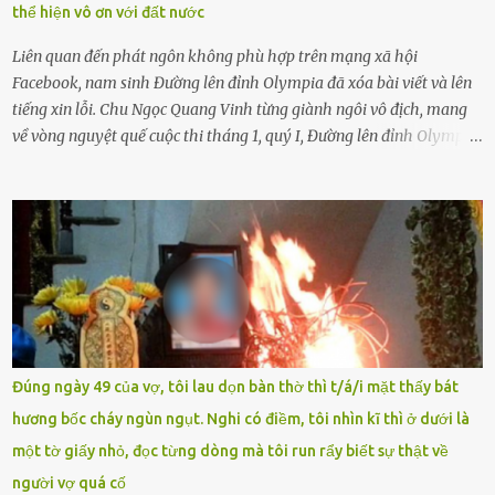
thể hiện vô ơn với đất nước
lầm, thì họ cũng không trách mắng. Nhưng nếu người lớn tuổi
không dạy con cẩn...
Liên quan đến phát ngôn không phù hợp trên mạng xã hội
Facebook, nam sinh Đường lên đỉnh Olympia đã xóa bài viết và lên
tiếng xin lỗi. Chu Ngọc Quang Vinh từng giành ngôi vô địch, mang
về vòng nguyệt quế cuộc thi tháng 1, quý I, Đường lên đỉnh Olympia.
Ảnh: Đơn vị cung cấp Trước đó, đêm ngày 1.9, trên mạng xã hội, một
tài khoản của học sinh mang tên Chu Vinh có bài viết có nội dung
chưa phù hợp, gây xôn xao, bức xúc trong dư luận. Ngay sau đó,
Trường THPT Chuyên Nguyễn Tất Thành báo cáo xác nhận tài
khoản Chu Vinh là của học sinh Chu Ngọc Quang Vinh, lớp 12 Anh
của nhà trường. Nam sinh này từng giành ngôi vô địch, mang về
vòng nguyệt quế cuộc thi tháng 1, quý I, Đường lên đỉnh Olympia
năm thứ 24. Quá trình giáo dục, học sinh Chu Ngọc Quang Vinh đã
nhận thức được nội dung bài viết của bản thân trên mạng xã hội
Đúng ngày 49 của vợ, tôi lau dọn bàn thờ thì t/á/i mặt thấy bát
ngày 1.9 là chưa phù hợp nên đã chủ động gỡ bài viết và đăng bài
hương bốc cháy ngùn ngụt. Nghi có điềm, tôi nhìn kĩ thì ở dưới là
xin lỗi trên trang Facebook cá nhân. Chu Ngọc Quang Vinh làm việc
một tờ giấy nhỏ, đọc từng dòng mà tôi run rẩy biết sự thật về
với cơ quan chức năng. Ảnh: Đơn vị cung...
người vợ quá cố