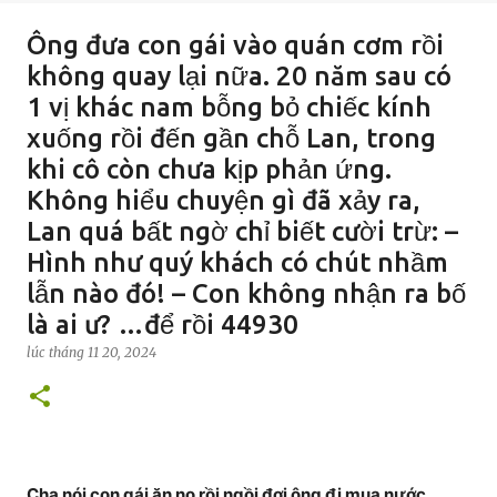
Ông đưa con gái vào quán cơm rồi
không quay lại nữa. 20 năm sau có
1 vị khác nam bỗng bỏ chiếc kính
xuống rồi đến gần chỗ Lan, trong
khi cô còn chưa kịp phản ứng.
Không hiểu chuyện gì đã xảy ra,
Lan quá bất ngờ chỉ biết cười trừ: –
Hình như quý khách có chút nhầm
lẫn nào đó! – Con không nhận ra bố
là ai ư? …để rồi 44930
lúc
tháng 11 20, 2024
Cha nói con gái ăn no rồi ngồi đợi ông đi mua nước