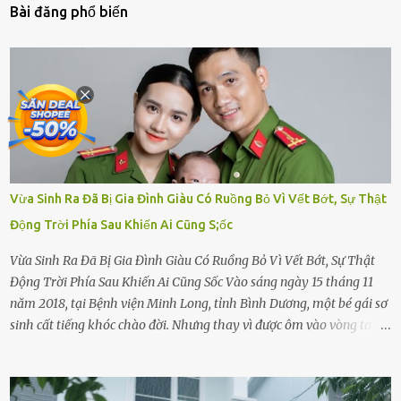
Bài đăng phổ biến
Vừa Sinh Ra Đã Bị Gia Đình Giàu Có Ruồng Bỏ Vì Vết Bớt, Sự Thật
Động Trời Phía Sau Khiến Ai Cũng S;ốc
Vừa Sinh Ra Đã Bị Gia Đình Giàu Có Ruồng Bỏ Vì Vết Bớt, Sự Thật
Động Trời Phía Sau Khiến Ai Cũng Sốc Vào sáng ngày 15 tháng 11
năm 2018, tại Bệnh viện Minh Long, tỉnh Bình Dương, một bé gái sơ
sinh cất tiếng khóc chào đời. Nhưng thay vì được ôm vào vòng tay
ấm áp của gia đình, bé lại đối diện với sự ruồng bỏ lạnh lùng. Đứa
trẻ – với một vết bớt đen trên má – bị gia đình ngoại hình hoàn
hảo, địa vị cao sang của ông Trần Quốc Tùng xem như điềm gở. Ông