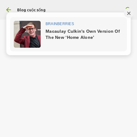
Chuyển đến nội dung chính
Blog cuộc sống