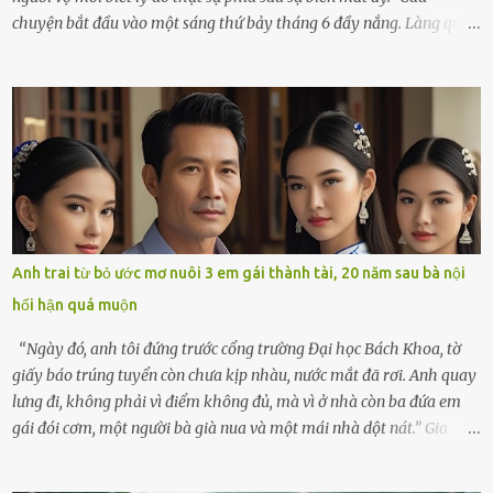
chuyện bắt đầu vào một sáng thứ bảy tháng 6 đầy nắng. Làng quê
ven sông rộn ràng với tiếng gà gáy, tiếng trẻ con gọi nhau ra đồng
bắt cào cào. Ngôi nhà nhỏ của ông Minh và bà Hạnh cũng rộn ràng
không kém. Ông Minh, vốn là một người đàn ông điềm đạm, ít nói,
hôm ấy lại đặc biệt vui vẻ. Ông chuẩn bị hành lý cho chuyến đi biển
cùng cô con gái 8 tuổi tên Thảo. “Em ở nhà nghỉ ngơi nhé, anh đưa
con đi biển hai ngày, để nó được ngắm sóng, nghịch cát. Về chắc nó
sẽ kể cho em nghe cả tuần không hết chuyện.” – Ông Minh cười
hiền, vuốt tóc vợ. Bà Hạnh nhìn chồng và con gái ríu rít chuẩn bị mà
lòng cũng rộn ràng. Bà vốn ít có dịp đi xa vì còn bận buôn bán ở chợ,
Anh trai từ bỏ ước mơ nuôi 3 em gái thành tài, 20 năm sau bà nội
nên lần này cũng đành ở nhà. Thảo ôm chầm lấy mẹ trước khi đi:
hối hận quá muộn
“Con sẽ nhặt thật nhiều vỏ sò cho mẹ nhé!” Chiếc xe khách lăn
bánh rời khỏi bến...
“Ngày đó, anh tôi đứng trước cổng trường Đại học Bách Khoa, tờ
giấy báo trúng tuyển còn chưa kịp nhàu, nước mắt đã rơi. Anh quay
lưng đi, không phải vì điểm không đủ, mà vì ở nhà còn ba đứa em
gái đói cơm, một người bà già nua và một mái nhà dột nát.” Gia
đình anh Trí sống ở một xã nhỏ thuộc huyện Hương Sơn, Hà Tĩnh.
Mẹ mất sớm khi đứa út mới lên ba, cha thì bỏ đi biệt xứ từ đó không