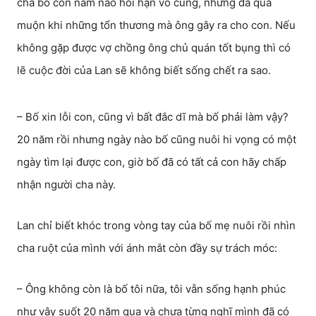
cha bỏ con năm nào hối hận vô cùng, nhưng đã quá
muộn khi những tổn thương mà ông gây ra cho con. Nếu
không gặp được vợ chồng ông chủ quán tốt bụng thì có
lẽ cuộc đời của Lan sẽ không biết sống chết ra sao.
– Bố xin lỗi con, cũng vì bất đắc dĩ mà bố phải làm vậy?
20 năm rồi nhưng ngày nào bố cũng nuôi hi vọng có một
ngày tìm lại được con, giờ bố đã có tất cả con hãy chấp
nhận người cha này.
Lan chỉ biết khóc trong vòng tay của bố mẹ nuôi rồi nhìn
cha ruột của mình với ánh mắt còn đầy sự trách móc:
– Ông không còn là bố tôi nữa, tôi vẫn sống hạnh phúc
như vậy suốt 20 năm qua và chưa từng nghĩ mình đã có