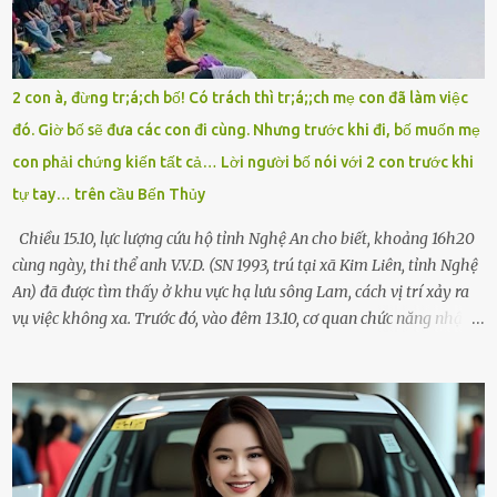
giúp cháu với, cháu không có điện thoại… Người thì lắc đầu. Người
thì tăng ga tránh xa như né một kẻ lừa đảo. Tôi gào lên giữa đường
như một kẻ mất trí. Vô ích. 6h10. Còn hơn 30 phút nữa. Trong đầu
tôi chỉ có một lựa chọn duy nhất: chạy. Tôi quăng xe vào vệ đường,
2 con à, đừng tr;á;ch bố! Có trách thì tr;á;;ch mẹ con đã làm việc
rút tờ giấy báo dự thi nhét túi áo, đeo ba lô và chạy . Chạy miết.
đó. Giờ bố sẽ đưa các con đi cùng. Nhưng trước khi đi, bố muốn mẹ
Chạy không ngừng. Qua ngã...
con phải chứng kiến tất cả… Lời người bố nói với 2 con trước khi
tự tay… trên cầu Bến Thủy
Chiều 15.10, lực lượng cứu hộ tỉnh Nghệ An cho biết, khoảng 16h20
cùng ngày, thi thể anh V.V.D. (SN 1993, trú tại xã Kim Liên, tỉnh Nghệ
An) đã được tìm thấy ở khu vực hạ lưu sông Lam, cách vị trí xảy ra
vụ việc không xa. Trước đó, vào đêm 13.10, cơ quan chức năng nhận
được tin báo có một người đàn ông điều khiển xe máy lên cầu Bến
Thủy – cây cầu bắc qua sông Lam nối hai tỉnh Nghệ An và Hà Tĩnh
– rồi để lại xe máy trên cầu, ôm theo 2 con gái nhỏ nhảy xuống
sông. Người thân và hàng xóm ngóng chờ thông tin tìm kiếm 3 bố
con mất tích trên sông Lam sau vụ nhảy cầu. Ảnh: Hải Dương Tại
hiện trường, người dân phát hiện một chiếc xe máy mang biển kiểm