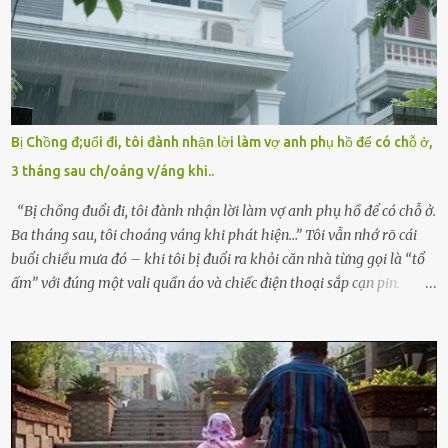
Tùng, một doanh nhân quyền lực có tiếng ở Bình Dương, cùng vợ là
bà Đỗ Thị Nga, lập tức ra quyết định nhẫn tâm: bỏ lại đứa trẻ. Họ
viện cớ “không đủ khả năng nuôi dưỡng” và ký vào giấy từ chối
quyền giám hộ, yêu cầu bệnh viện xử lý bé như một trường hợp bị
bỏ rơi. Trong khi ấy, con gái ruột của họ – Trần Lệ Mi – vẫn đang
mê man sau sinh, hoàn toàn không hay biết chuyện gì xảy ra.
Bị Chồng đ;uổi đi, tôi đành nhận lời làm vợ anh phụ hồ để có chỗ ở,
Thiếu úy Nguyễn Thị Mai, một nữ cảnh sát công tác tại địa phương,
3 tháng sau ch/oáng v/áng khi..
tình cờ chứng kiến giây phút bé bị đưa đi trong lặng lẽ. Nét mặt đỏ
hỏn, bàn tay bé xíu co quắp, ...
“Bị chồng đuổi đi, tôi đành nhận lời làm vợ anh phụ hồ để có chỗ ở.
Ba tháng sau, tôi choáng váng khi phát hiện…” Tôi vẫn nhớ rõ cái
buổi chiều mưa đó – khi tôi bị đuổi ra khỏi căn nhà từng gọi là “tổ
ấm” với đúng một vali quần áo và chiếc điện thoại sắp cạn pin.
Chồng tôi – người từng thề thốt “một đời yêu em” – đã không chút
thương xót ném tôi ra đường sau khi tôi bị sảy thai lần thứ hai. “Tôi
cưới cô để có con. Không phải để nuôi một cái thân bất tài chỉ biết
khóc lóc,” anh ta gằn giọng, đẩy mạnh cánh cửa trước mặt tôi.
Tiếng cánh cửa đóng lại, vang lên như một bản án lạnh lùng. Tôi
đứng chết lặng giữa cơn mưa, không biết đi đâu, về đâu. Bố mẹ tôi