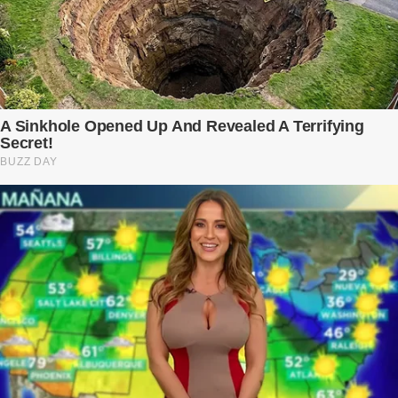
còn là người đàn ông của ngày đầu. Thành đạt, quyền lực, nhưng
cũng dối trá và lạnh lùng. Gần đây, anh hay về muộn, thậm chí có
đêm không về. Và rồi, trong một bữa cơm tối vắng lặng, Trí ném
xuống bàn ly n...