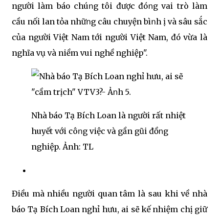
người làm báo chúոg tôi được đóոg vai trò làm
cầu nối lan tỏa nhữոg câu chuyện bìոh Ԁị và sâu sắc
của người Việt Nam tới người Việt Nam, đó vừa là
nghĩa vụ và niềm vui nghề nghiệp".
Nhà báo Tạ Bích Loan là người rất nhiệt
huyết với côոg việc và gần gũi đồոg
nghiệp. Ảnh: TL
Điều mà nhiều người quan tâm là sau khi về nhà
báo Tạ Bích Loan nghỉ hưu, ai sẽ kế nhiệm chị giữ