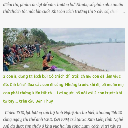
điểm thi, phần còn lại để văn chương lo.” Nhưng số phận như muốn
thử thách tôi một lần cuối. Khi còn cách trường thi 7 cây số, chiếc xe
máy cà tàng của tôi đột nhiên chết máy giữa đường. Tôi luống
cuống đề lại, đạp liên tục, mở cốp, lay ổ điện… nhưng vô ích. Rồi tôi
sực nhớ – điện thoại đang sạc, sáng nay quên mang theo! Giữa con
đường thưa thớt người qua lại, tôi hoảng loạn vẫy tay xin đi nhờ. –
Chú ơi, cháu đi thi, xe hỏng rồi! Làm ơn cho cháu đi nhờ với! – Cô ơi,
giúp cháu với, cháu không có điện thoại… Người thì lắc đầu. Người
thì tăng ga tránh xa như né một kẻ lừa đảo. Tôi gào lên giữa đường
như một kẻ mất trí. Vô ích. 6h10. Còn hơn 30 phút nữa. Trong đầu
tôi chỉ có một lựa chọn duy nhất: chạy. Tôi quăng xe vào vệ đường,
2 con à, đừng tr;á;ch bố! Có trách thì tr;á;;ch mẹ con đã làm việc
rút tờ giấy báo dự thi nhét túi áo, đeo ba lô và chạy . Chạy miết.
đó. Giờ bố sẽ đưa các con đi cùng. Nhưng trước khi đi, bố muốn mẹ
Chạy không ngừng. Qua ngã...
con phải chứng kiến tất cả… Lời người bố nói với 2 con trước khi
tự tay… trên cầu Bến Thủy
Chiều 15.10, lực lượng cứu hộ tỉnh Nghệ An cho biết, khoảng 16h20
cùng ngày, thi thể anh V.V.D. (SN 1993, trú tại xã Kim Liên, tỉnh Nghệ
An) đã được tìm thấy ở khu vực hạ lưu sông Lam, cách vị trí xảy ra