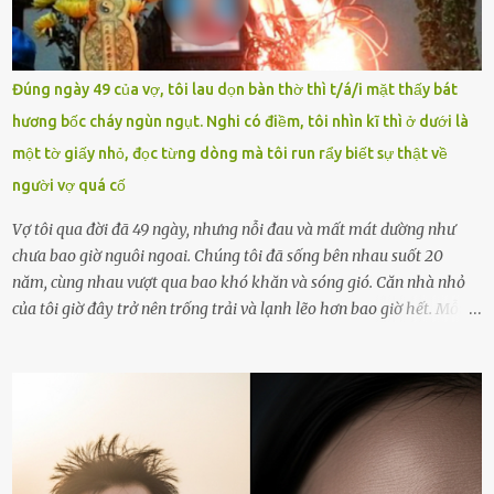
vòng nguyệt quế cuộc thi tháng 1, quý I, Đường lên đỉnh Olympia
năm thứ 24. Quá trình giáo dục, học sinh Chu Ngọc Quang Vinh đã
nhận thức được nội dung bài viết của bản thân trên mạng xã hội
Đúng ngày 49 của vợ, tôi lau dọn bàn thờ thì t/á/i mặt thấy bát
ngày 1.9 là chưa phù hợp nên đã chủ động gỡ bài viết và đăng bài
hương bốc cháy ngùn ngụt. Nghi có điềm, tôi nhìn kĩ thì ở dưới là
xin lỗi trên trang Facebook cá nhân. Chu Ngọc Quang Vinh làm việc
một tờ giấy nhỏ, đọc từng dòng mà tôi run rẩy biết sự thật về
với cơ quan chức năng. Ảnh: Đơn vị cung...
người vợ quá cố
Vợ tôi qua đời đã 49 ngày, nhưng nỗi đau và mất mát dường như
chưa bao giờ nguôi ngoai. Chúng tôi đã sống bên nhau suốt 20
năm, cùng nhau vượt qua bao khó khăn và sóng gió. Căn nhà nhỏ
của tôi giờ đây trở nên trống trải và lạnh lẽo hơn bao giờ hết. Mỗi
góc trong nhà đều gợi nhớ về hình bóng của cô ấy – người phụ nữ
mà tôi đã yêu thương và chia sẻ cả cuộc đời. Ngày vợ mất, tôi như
rơi vào khoảng trống vô tận, chẳng còn muốn làm gì ngoài việc
ngồi lặng lẽ nhớ về cô ấy. Nhưng cuộc sống không cho phép tôi mãi
chìm đắm trong đau khổ. Họ hàng, bạn bè và những người thân
thiết đã đến bên, giúp tôi tổ chức tang lễ chu toàn. Và hôm nay là