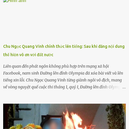
khuyên nhủ con thật cẩn thận. Nếu cháu không nghe lời, cảnh sát
sẽ bắt Thực tế thì kể cả người già, thậm chí cha mẹ sẽ dọa con như
này. Nhưng dùng cách này sẽ kiến con trẻ ngày càng chán ghét mà
thôi. Đôi khi con cái phải rời xa cha mẹ, sống với người già, lúc này
con rất buồn. (ảnh minh họa) Nếu một ngày nào đó một đứa trẻ
gặp nguy hiểm và cần được giúp đỡ nhưng không dám gọi cảnh sát
để được giúp đỡ thì có thể sẽ bỏ lỡ cơ hội và gặp nguy hiểm. Trẻ con
Chu Ngọc Quang Vinh chính thức lên tiếng: Sau khi đăng nội dung
có biết gì đâu Nhiều người cứ coi trẻ còn nhỏ nên dù có phạm sai
thể hiện vô ơn với đất nước
lầm, thì họ cũng không trách mắng. Nhưng nếu người lớn tuổi
không dạy con cẩn...
Liên quan đến phát ngôn không phù hợp trên mạng xã hội
Facebook, nam sinh Đường lên đỉnh Olympia đã xóa bài viết và lên
tiếng xin lỗi. Chu Ngọc Quang Vinh từng giành ngôi vô địch, mang
về vòng nguyệt quế cuộc thi tháng 1, quý I, Đường lên đỉnh Olympia.
Ảnh: Đơn vị cung cấp Trước đó, đêm ngày 1.9, trên mạng xã hội, một
tài khoản của học sinh mang tên Chu Vinh có bài viết có nội dung
chưa phù hợp, gây xôn xao, bức xúc trong dư luận. Ngay sau đó,
Trường THPT Chuyên Nguyễn Tất Thành báo cáo xác nhận tài
khoản Chu Vinh là của học sinh Chu Ngọc Quang Vinh, lớp 12 Anh
của nhà trường. Nam sinh này từng giành ngôi vô địch, mang về