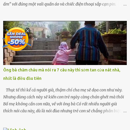
ấm” với đúng một vali quần áo và chiếc điện thoại sắp cạn pin.
Chồng tôi – người từng thề thốt “một đời yêu em” – đã không chút
thương xót ném tôi ra đường sau khi tôi bị sảy thai lần thứ hai. “Tôi
cưới cô để có con. Không phải để nuôi một cái thân bất tài chỉ biết
khóc lóc,” anh ta gằn giọng, đẩy mạnh cánh cửa trước mặt tôi.
Tiếng cánh cửa đóng lại, vang lên như một bản án lạnh lùng. Tôi
đứng chết lặng giữa cơn mưa, không biết đi đâu, về đâu. Bố mẹ tôi
mất sớm. Tôi chẳng có anh chị em. Họ hàng cũng thưa thớt, chẳng
ai thân thiết đến mức có thể mở lòng cho tôi tá túc. Bạn bè? Ai cũng
bận rộn với gia đình riêng của họ. Tôi đã từng đặt cược cả thanh
Ông bà chăm cháu mà nói ra 7 câu này thì sớm tan cửa nát nhà,
xuân vào người chồng ấy – và giờ, tôi chỉ còn lại chính mình. Tôi lên
nhất là điều đầu tiên
chiếc xe buýt cuối ngày, trốn chạy khỏi thành phố và nỗi đau. Tôi v...
Thực tế thì kể cả người già, thậm chí cha mẹ sẽ dọa con như này.
Nhưng dùng cách này sẽ kiến con trẻ ngày càng chán ghét mà thôi
Bố mẹ không cần con nữa, về với ông bà Có rất nhiều người già
thích nói câu này, dù là nói đùa nhưng trẻ con sẽ chẳng phân biệt
được nên chúng sẽ cực kỳ buồn. Đôi khi con cái phải rời xa cha mẹ,
sống với người già, lúc này con rất buồn. Thế nên người lớn hãy