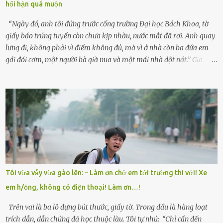
hối hận quá muộn
“Con sẽ nhặt thật nhiều vỏ sò cho mẹ nhé!” Chiếc xe khách lăn
bánh rời khỏi bến...
“Ngày đó, anh tôi đứng trước cổng trường Đại học Bách Khoa, tờ
giấy báo trúng tuyển còn chưa kịp nhàu, nước mắt đã rơi. Anh quay
lưng đi, không phải vì điểm không đủ, mà vì ở nhà còn ba đứa em
gái đói cơm, một người bà già nua và một mái nhà dột nát.” Gia
đình anh Trí sống ở một xã nhỏ thuộc huyện Hương Sơn, Hà Tĩnh.
Mẹ mất sớm khi đứa út mới lên ba, cha thì bỏ đi biệt xứ từ đó không
có tin tức. Mọi gánh nặng đổ dồn lên đôi vai gầy guộc của bà nội –
cụ Nguyễn Thị Đào – và cậu con trai cả là Trí, lúc đó mới chỉ 17 tuổi.
Trí là học sinh giỏi toàn huyện, học lớp 12 nhưng đã biết làm ruộng,
làm thuê, biết đi cày thuê từ 4h sáng rồi lại tất tả về đi học. Người
trong làng thương lắm, bảo: “Thằng Trí học giỏi mà hiền, sau này
nên ông này bà nọ đó!” Trí có ba cô em gái: Mai, Lan và Hương – ba
cái tên mẹ đặt lúc còn sống, mong tụi nhỏ sau này như hoa mai nở
Tôi vừa vẫy vừa gào lên: – Làm ơn chở em tới trường thi với! Xe
giữa mùa đông. Nhưng hoa có đẹp mấy cũng cần đất màu, mà nhà
em h/ỏng, không có điện thoại! Làm ơn…!
thì chỉ toàn đất sỏi đá và khốn khó. Năm đó, Trí đỗ Đại học Bách
Khoa Hà...
Trên vai là ba lô đựng bút thước, giấy tờ. Trong đầu là hàng loạt
trích dẫn, dẫn chứng đã học thuộc làu. Tôi tự nhủ: “Chỉ cần đến