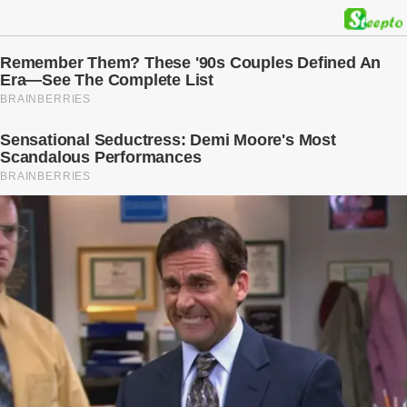
kế hoạch được chuẩn bị kỹ lưỡng để người đàn ông phản bội ấy
phải trả giá … Hà Nội, mùa thu năm 2018, cái lạnh len lỏi qua từng
khe cửa gỗ cũ kỹ. Trong một căn biệt thự sang trọng ở phố Tây Hồ,
Ngọc Anh ngồi lặng lẽ trên ghế sofa, tay đặt lên bụng – nơi hai sinh
linh bé bỏng đang lớn dần từng ngày. Cô chưa bao giờ nghĩ mình sẽ
phải sống trong sợ hãi khi mang thai, đặc biệt là sợ… chính chồng
mình. Trí – người chồng mà cô từng yêu đến mù quáng, đã không
còn là người đàn ông của ngày đầu. Thành đạt, quyền lực, nhưng
cũng dối trá và lạnh lùng. Gần đây, anh hay về muộn, thậm chí có
đêm không về. Và rồi, trong một bữa cơm tối vắng lặng, Trí ném
xuống bàn ly n...