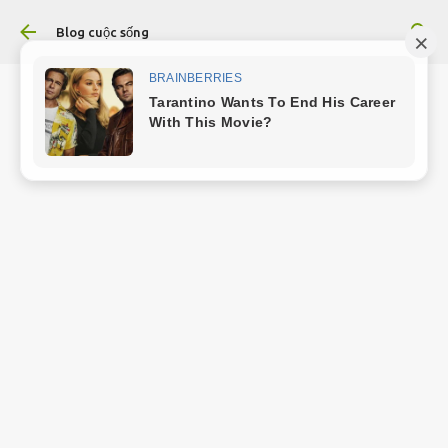
Chuyển đến nội dung chính
Blog cuộc sống