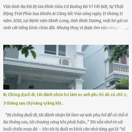
Vừa Sinh Ra Đã Bị Gia Đình Giàu Có Ruồng Bỏ Vì Vết Bớt, Sự Thật
Động Trời Phía Sau Khiến Ai Cũng Sốc Vào sáng ngày 15 tháng 11
năm 2018, tại Bệnh viện Minh Long, tỉnh Bình Dương, một bé gái sơ
sinh cất tiếng khóc chào đời. Nhưng thay vì được ôm vào vòng tay
ấm áp của gia đình, bé lại đối diện với sự ruồng bỏ lạnh lùng. Đứa
trẻ – với một vết bớt đen trên má – bị gia đình ngoại hình hoàn
hảo, địa vị cao sang của ông Trần Quốc Tùng xem như điềm gở. Ông
Tùng, một doanh nhân quyền lực có tiếng ở Bình Dương, cùng vợ là
bà Đỗ Thị Nga, lập tức ra quyết định nhẫn tâm: bỏ lại đứa trẻ. Họ
viện cớ “không đủ khả năng nuôi dưỡng” và ký vào giấy từ chối
quyền giám hộ, yêu cầu bệnh viện xử lý bé như một trường hợp bị
bỏ rơi. Trong khi ấy, con gái ruột của họ – Trần Lệ Mi – vẫn đang
mê man sau sinh, hoàn toàn không hay biết chuyện gì xảy ra.
Bị Chồng đ;uổi đi, tôi đành nhận lời làm vợ anh phụ hồ để có chỗ ở,
Thiếu úy Nguyễn Thị Mai, một nữ cảnh sát công tác tại địa phương,
3 tháng sau ch/oáng v/áng khi..
tình cờ chứng kiến giây phút bé bị đưa đi trong lặng lẽ. Nét mặt đỏ
hỏn, bàn tay bé xíu co quắp, ...
“Bị chồng đuổi đi, tôi đành nhận lời làm vợ anh phụ hồ để có chỗ ở.
Ba tháng sau, tôi choáng váng khi phát hiện…” Tôi vẫn nhớ rõ cái
buổi chiều mưa đó – khi tôi bị đuổi ra khỏi căn nhà từng gọi là “tổ