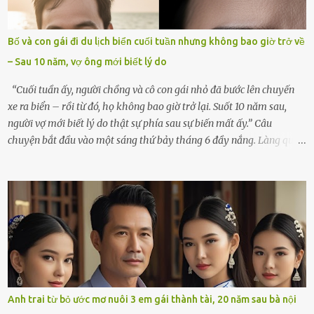
ngày giỗ đầu tiên của vợ, 49 ngày sau khi cô ấy rời xa tôi mãi
mãi.Buổi sáng hôm đó, sau khi cúng cơm xong, tôi quyết định lên
sắp xếp lại bàn thờ vợ. Mọi thứ vẫn như mọi ngày, nhưng có điều gì
Bố và con gái đi du lịch biển cuối tuần nhưng không bao giờ trở về
đó kỳ lạ mà tôi không thể giải thích được. Trong khoảnh khắc tôi
– Sau 10 năm, vợ ông mới biết lý do
cúi xuống lau chùi bát hương, một luồng gió lạ thoáng qua, khiến
tôi giật mình. Và rồi, một chuyện kinh...
“Cuối tuần ấy, người chồng và cô con gái nhỏ đã bước lên chuyến
xe ra biển – rồi từ đó, họ không bao giờ trở lại. Suốt 10 năm sau,
người vợ mới biết lý do thật sự phía sau sự biến mất ấy.” Câu
chuyện bắt đầu vào một sáng thứ bảy tháng 6 đầy nắng. Làng quê
ven sông rộn ràng với tiếng gà gáy, tiếng trẻ con gọi nhau ra đồng
bắt cào cào. Ngôi nhà nhỏ của ông Minh và bà Hạnh cũng rộn ràng
không kém. Ông Minh, vốn là một người đàn ông điềm đạm, ít nói,
hôm ấy lại đặc biệt vui vẻ. Ông chuẩn bị hành lý cho chuyến đi biển
cùng cô con gái 8 tuổi tên Thảo. “Em ở nhà nghỉ ngơi nhé, anh đưa
con đi biển hai ngày, để nó được ngắm sóng, nghịch cát. Về chắc nó
sẽ kể cho em nghe cả tuần không hết chuyện.” – Ông Minh cười
hiền, vuốt tóc vợ. Bà Hạnh nhìn chồng và con gái ríu rít chuẩn bị mà
lòng cũng rộn ràng. Bà vốn ít có dịp đi xa vì còn bận buôn bán ở chợ,
Anh trai từ bỏ ước mơ nuôi 3 em gái thành tài, 20 năm sau bà nội
nên lần này cũng đành ở nhà. Thảo ôm chầm lấy mẹ trước khi đi: