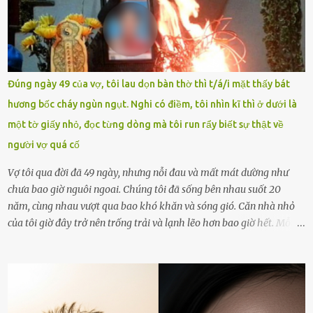
khoản Chu Vinh là của học sinh Chu Ngọc Quang Vinh, lớp 12 Anh
của nhà trường. Nam sinh này từng giành ngôi vô địch, mang về
vòng nguyệt quế cuộc thi tháng 1, quý I, Đường lên đỉnh Olympia
năm thứ 24. Quá trình giáo dục, học sinh Chu Ngọc Quang Vinh đã
nhận thức được nội dung bài viết của bản thân trên mạng xã hội
Đúng ngày 49 của vợ, tôi lau dọn bàn thờ thì t/á/i mặt thấy bát
ngày 1.9 là chưa phù hợp nên đã chủ động gỡ bài viết và đăng bài
hương bốc cháy ngùn ngụt. Nghi có điềm, tôi nhìn kĩ thì ở dưới là
xin lỗi trên trang Facebook cá nhân. Chu Ngọc Quang Vinh làm việc
một tờ giấy nhỏ, đọc từng dòng mà tôi run rẩy biết sự thật về
với cơ quan chức năng. Ảnh: Đơn vị cung...
người vợ quá cố
Vợ tôi qua đời đã 49 ngày, nhưng nỗi đau và mất mát dường như
chưa bao giờ nguôi ngoai. Chúng tôi đã sống bên nhau suốt 20
năm, cùng nhau vượt qua bao khó khăn và sóng gió. Căn nhà nhỏ
của tôi giờ đây trở nên trống trải và lạnh lẽo hơn bao giờ hết. Mỗi
góc trong nhà đều gợi nhớ về hình bóng của cô ấy – người phụ nữ
mà tôi đã yêu thương và chia sẻ cả cuộc đời. Ngày vợ mất, tôi như
rơi vào khoảng trống vô tận, chẳng còn muốn làm gì ngoài việc
ngồi lặng lẽ nhớ về cô ấy. Nhưng cuộc sống không cho phép tôi mãi
chìm đắm trong đau khổ. Họ hàng, bạn bè và những người thân