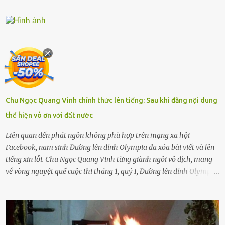
sống với người già, lúc này con rất buồn. Thế nên người lớn hãy
khuyên nhủ con thật cẩn thận. Nếu cháu không nghe lời, cảnh sát
sẽ bắt Thực tế thì kể cả người già, thậm chí cha mẹ sẽ dọa con như
này. Nhưng dùng cách này sẽ kiến con trẻ ngày càng chán ghét mà
thôi. Đôi khi con cái phải rời xa cha mẹ, sống với người già, lúc này
con rất buồn. (ảnh minh họa) Nếu một ngày nào đó một đứa trẻ
gặp nguy hiểm và cần được giúp đỡ nhưng không dám gọi cảnh sát
để được giúp đỡ thì có thể sẽ bỏ lỡ cơ hội và gặp nguy hiểm. Trẻ con
Chu Ngọc Quang Vinh chính thức lên tiếng: Sau khi đăng nội dung
có biết gì đâu Nhiều người cứ coi trẻ còn nhỏ nên dù có phạm sai
thể hiện vô ơn với đất nước
lầm, thì họ cũng không trách mắng. Nhưng nếu người lớn tuổi
không dạy con cẩn...
Liên quan đến phát ngôn không phù hợp trên mạng xã hội
Facebook, nam sinh Đường lên đỉnh Olympia đã xóa bài viết và lên
tiếng xin lỗi. Chu Ngọc Quang Vinh từng giành ngôi vô địch, mang
về vòng nguyệt quế cuộc thi tháng 1, quý I, Đường lên đỉnh Olympia.
Ảnh: Đơn vị cung cấp Trước đó, đêm ngày 1.9, trên mạng xã hội, một
tài khoản của học sinh mang tên Chu Vinh có bài viết có nội dung
chưa phù hợp, gây xôn xao, bức xúc trong dư luận. Ngay sau đó,
Trường THPT Chuyên Nguyễn Tất Thành báo cáo xác nhận tài