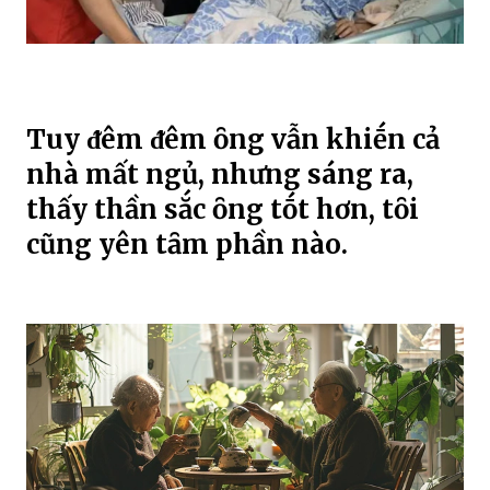
Tuy ᵭêm ᵭêm ȏng vẫn khiḗn cả
nhà mất ngủ, nhưng sáng ra,
thấy thần sắc ȏng tṓt hơn, tȏi
cũng yên tȃm phần nào.