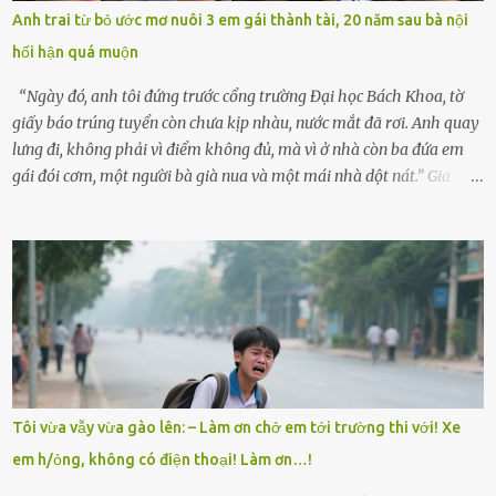
lòng cũng rộn ràng. Bà vốn ít có dịp đi xa vì còn bận buôn bán ở chợ,
Anh trai từ bỏ ước mơ nuôi 3 em gái thành tài, 20 năm sau bà nội
nên lần này cũng đành ở nhà. Thảo ôm chầm lấy mẹ trước khi đi:
hối hận quá muộn
“Con sẽ nhặt thật nhiều vỏ sò cho mẹ nhé!” Chiếc xe khách lăn
bánh rời khỏi bến...
“Ngày đó, anh tôi đứng trước cổng trường Đại học Bách Khoa, tờ
giấy báo trúng tuyển còn chưa kịp nhàu, nước mắt đã rơi. Anh quay
lưng đi, không phải vì điểm không đủ, mà vì ở nhà còn ba đứa em
gái đói cơm, một người bà già nua và một mái nhà dột nát.” Gia
đình anh Trí sống ở một xã nhỏ thuộc huyện Hương Sơn, Hà Tĩnh.
Mẹ mất sớm khi đứa út mới lên ba, cha thì bỏ đi biệt xứ từ đó không
có tin tức. Mọi gánh nặng đổ dồn lên đôi vai gầy guộc của bà nội –
cụ Nguyễn Thị Đào – và cậu con trai cả là Trí, lúc đó mới chỉ 17 tuổi.
Trí là học sinh giỏi toàn huyện, học lớp 12 nhưng đã biết làm ruộng,
làm thuê, biết đi cày thuê từ 4h sáng rồi lại tất tả về đi học. Người
trong làng thương lắm, bảo: “Thằng Trí học giỏi mà hiền, sau này
nên ông này bà nọ đó!” Trí có ba cô em gái: Mai, Lan và Hương – ba
cái tên mẹ đặt lúc còn sống, mong tụi nhỏ sau này như hoa mai nở
Tôi vừa vẫy vừa gào lên: – Làm ơn chở em tới trường thi với! Xe
giữa mùa đông. Nhưng hoa có đẹp mấy cũng cần đất màu, mà nhà
em h/ỏng, không có điện thoại! Làm ơn…!
thì chỉ toàn đất sỏi đá và khốn khó. Năm đó, Trí đỗ Đại học Bách
Khoa Hà...