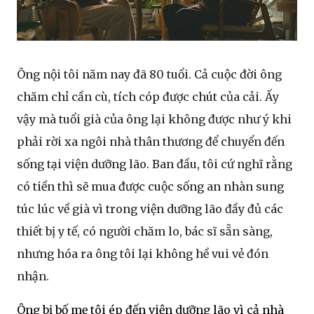
Ông nội tôi năm nay đã 80 tuổi. Cả cuộc đời ông
chăm chỉ cần cù, tích cóp được chút của cải. Ấy
vậy mà tuổi già của ông lại không được như ý khi
phải rời xa ngôi nhà thân thương để chuyển đến
sống tại viện dưỡng lão. Ban đầu, tôi cứ nghĩ rằng
có tiền thì sẽ mua được cuộc sống an nhàn sung
túc lúc về già vì trong viện dưỡng lão đầy đủ các
thiết bị y tế, có người chăm lo, bác sĩ sẵn sàng,
nhưng hóa ra ông tôi lại không hề vui vẻ đón
nhận.
Ông bị bố mẹ tôi ép đến viện dưỡng lão vì cả nhà