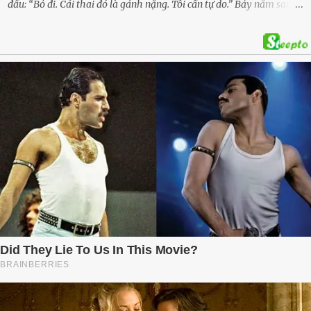
đầu: “Bỏ đi. Cái thai đó là gánh nặng. Tôi cần tự do.” Bảy năm sau,
cô quay trở về, không chỉ với một đứa con trai – mà là hai, và một
kế hoạch được chuẩn bị kỹ lưỡng để người đàn ông phản bội ấy
phải trả giá … Hà Nội, mùa thu năm 2018, cái lạnh len lỏi qua từng
khe cửa gỗ cũ kỹ. Trong một căn biệt thự sang trọng ở phố Tây Hồ,
Ngọc Anh ngồi lặng lẽ trên ghế sofa, tay đặt lên bụng – nơi hai sinh
linh bé bỏng đang lớn dần từng ngày. Cô chưa bao giờ nghĩ mình sẽ
phải sống trong sợ hãi khi mang thai, đặc biệt là sợ… chính chồng
mình. Trí – người chồng mà cô từng yêu đến mù quáng, đã không
còn là người đàn ông của ngày đầu. Thành đạt, quyền lực, nhưng
cũng dối trá và lạnh lùng. Gần đây, anh hay về muộn, thậm chí có
đêm không về. Và rồi, trong một bữa cơm tối vắng lặng, Trí ném
xuống bàn ly n...