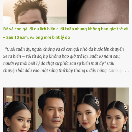
thiết đã đến bên, giúp tôi tổ chức tang lễ chu toàn. Và hôm nay là
ngày giỗ đầu tiên của vợ, 49 ngày sau khi cô ấy rời xa tôi mãi
mãi.Buổi sáng hôm đó, sau khi cúng cơm xong, tôi quyết định lên
sắp xếp lại bàn thờ vợ. Mọi thứ vẫn như mọi ngày, nhưng có điều gì
Bố và con gái đi du lịch biển cuối tuần nhưng không bao giờ trở về
đó kỳ lạ mà tôi không thể giải thích được. Trong khoảnh khắc tôi
– Sau 10 năm, vợ ông mới biết lý do
cúi xuống lau chùi bát hương, một luồng gió lạ thoáng qua, khiến
tôi giật mình. Và rồi, một chuyện kinh...
“Cuối tuần ấy, người chồng và cô con gái nhỏ đã bước lên chuyến
xe ra biển – rồi từ đó, họ không bao giờ trở lại. Suốt 10 năm sau,
người vợ mới biết lý do thật sự phía sau sự biến mất ấy.” Câu
chuyện bắt đầu vào một sáng thứ bảy tháng 6 đầy nắng. Làng quê
ven sông rộn ràng với tiếng gà gáy, tiếng trẻ con gọi nhau ra đồng
bắt cào cào. Ngôi nhà nhỏ của ông Minh và bà Hạnh cũng rộn ràng
không kém. Ông Minh, vốn là một người đàn ông điềm đạm, ít nói,
hôm ấy lại đặc biệt vui vẻ. Ông chuẩn bị hành lý cho chuyến đi biển
cùng cô con gái 8 tuổi tên Thảo. “Em ở nhà nghỉ ngơi nhé, anh đưa
con đi biển hai ngày, để nó được ngắm sóng, nghịch cát. Về chắc nó
sẽ kể cho em nghe cả tuần không hết chuyện.” – Ông Minh cười
hiền, vuốt tóc vợ. Bà Hạnh nhìn chồng và con gái ríu rít chuẩn bị mà