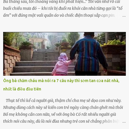
Ba tháng sau, tôi choáng váng khi phát hiện…” Tôi vẫn nhớ rõ cái
buổi chiều mưa đó – khi tôi bị đuổi ra khỏi căn nhà từng gọi là “tổ
ấm” với đúng một vali quần áo và chiếc điện thoại sắp cạn pin.
Chồng tôi – người từng thề thốt “một đời yêu em” – đã không chút
thương xót ném tôi ra đường sau khi tôi bị sảy thai lần thứ hai. “Tôi
cưới cô để có con. Không phải để nuôi một cái thân bất tài chỉ biết
khóc lóc,” anh ta gằn giọng, đẩy mạnh cánh cửa trước mặt tôi.
Tiếng cánh cửa đóng lại, vang lên như một bản án lạnh lùng. Tôi
đứng chết lặng giữa cơn mưa, không biết đi đâu, về đâu. Bố mẹ tôi
mất sớm. Tôi chẳng có anh chị em. Họ hàng cũng thưa thớt, chẳng
ai thân thiết đến mức có thể mở lòng cho tôi tá túc. Bạn bè? Ai cũng
bận rộn với gia đình riêng của họ. Tôi đã từng đặt cược cả thanh
Ông bà chăm cháu mà nói ra 7 câu này thì sớm tan cửa nát nhà,
xuân vào người chồng ấy – và giờ, tôi chỉ còn lại chính mình. Tôi lên
nhất là điều đầu tiên
chiếc xe buýt cuối ngày, trốn chạy khỏi thành phố và nỗi đau. Tôi v...
Thực tế thì kể cả người già, thậm chí cha mẹ sẽ dọa con như này.
Nhưng dùng cách này sẽ kiến con trẻ ngày càng chán ghét mà thôi
Bố mẹ không cần con nữa, về với ông bà Có rất nhiều người già
thích nói câu này, dù là nói đùa nhưng trẻ con sẽ chẳng phân biệt
được nên chúng sẽ cực kỳ buồn. Đôi khi con cái phải rời xa cha mẹ,