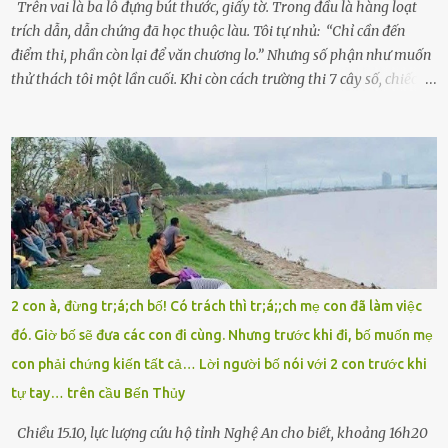
Trên vai là ba lô đựng bút thước, giấy tờ. Trong đầu là hàng loạt
trích dẫn, dẫn chứng đã học thuộc làu. Tôi tự nhủ: “Chỉ cần đến
điểm thi, phần còn lại để văn chương lo.” Nhưng số phận như muốn
thử thách tôi một lần cuối. Khi còn cách trường thi 7 cây số, chiếc xe
máy cà tàng của tôi đột nhiên chết máy giữa đường. Tôi luống
cuống đề lại, đạp liên tục, mở cốp, lay ổ điện… nhưng vô ích. Rồi tôi
sực nhớ – điện thoại đang sạc, sáng nay quên mang theo! Giữa con
đường thưa thớt người qua lại, tôi hoảng loạn vẫy tay xin đi nhờ. –
Chú ơi, cháu đi thi, xe hỏng rồi! Làm ơn cho cháu đi nhờ với! – Cô ơi,
giúp cháu với, cháu không có điện thoại… Người thì lắc đầu. Người
thì tăng ga tránh xa như né một kẻ lừa đảo. Tôi gào lên giữa đường
như một kẻ mất trí. Vô ích. 6h10. Còn hơn 30 phút nữa. Trong đầu
tôi chỉ có một lựa chọn duy nhất: chạy. Tôi quăng xe vào vệ đường,
2 con à, đừng tr;á;ch bố! Có trách thì tr;á;;ch mẹ con đã làm việc
rút tờ giấy báo dự thi nhét túi áo, đeo ba lô và chạy . Chạy miết.
đó. Giờ bố sẽ đưa các con đi cùng. Nhưng trước khi đi, bố muốn mẹ
Chạy không ngừng. Qua ngã...
con phải chứng kiến tất cả… Lời người bố nói với 2 con trước khi
tự tay… trên cầu Bến Thủy
Chiều 15.10, lực lượng cứu hộ tỉnh Nghệ An cho biết, khoảng 16h20