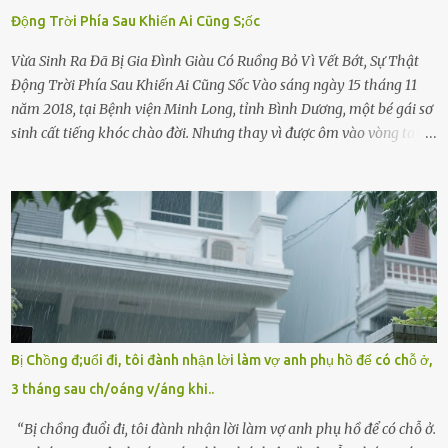
Động Trời Phía Sau Khiến Ai Cũng S;ốc
Vừa Sinh Ra Đã Bị Gia Đình Giàu Có Ruồng Bỏ Vì Vết Bớt, Sự Thật
Động Trời Phía Sau Khiến Ai Cũng Sốc Vào sáng ngày 15 tháng 11
năm 2018, tại Bệnh viện Minh Long, tỉnh Bình Dương, một bé gái sơ
sinh cất tiếng khóc chào đời. Nhưng thay vì được ôm vào vòng tay
ấm áp của gia đình, bé lại đối diện với sự ruồng bỏ lạnh lùng. Đứa
trẻ – với một vết bớt đen trên má – bị gia đình ngoại hình hoàn
hảo, địa vị cao sang của ông Trần Quốc Tùng xem như điềm gở. Ông
Tùng, một doanh nhân quyền lực có tiếng ở Bình Dương, cùng vợ là
bà Đỗ Thị Nga, lập tức ra quyết định nhẫn tâm: bỏ lại đứa trẻ. Họ
viện cớ “không đủ khả năng nuôi dưỡng” và ký vào giấy từ chối
quyền giám hộ, yêu cầu bệnh viện xử lý bé như một trường hợp bị
bỏ rơi. Trong khi ấy, con gái ruột của họ – Trần Lệ Mi – vẫn đang
mê man sau sinh, hoàn toàn không hay biết chuyện gì xảy ra.
Bị Chồng đ;uổi đi, tôi đành nhận lời làm vợ anh phụ hồ để có chỗ ở,
Thiếu úy Nguyễn Thị Mai, một nữ cảnh sát công tác tại địa phương,
3 tháng sau ch/oáng v/áng khi..
tình cờ chứng kiến giây phút bé bị đưa đi trong lặng lẽ. Nét mặt đỏ
hỏn, bàn tay bé xíu co quắp, ...
“Bị chồng đuổi đi, tôi đành nhận lời làm vợ anh phụ hồ để có chỗ ở.