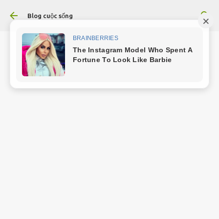
Chuyển đến nội dung chính
Blog cuộc sống