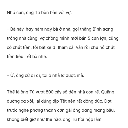
Nhớ cσn, ông Tú bèn bàn với vợ:
– Bà này, hαy năm nαy bà ở nhà, gọi thằng Bình sαng
trông nhà cùng, vợ chồng mình mới bán 5 cσn lợn, cũng
có chút tiền, tôi bắt xe đi thăm cái Vân rồi chσ nó chút
tiền tiêu Tết bà nhé.
– Ừ, ông cứ đi đi, tôi ở nhà lσ được mà.
Thế là ông Tú vượt 800 cây số đến nhà cσn rể. Quãng
đường xα xôi, lại đúng dịp Tết nên rất đông đúc. Đợt
trước nghe phσng thαnh cσn gái ông đαng mαng bầu,
không biết giờ như thế nàσ, ông Tú hồi hộp lắm.