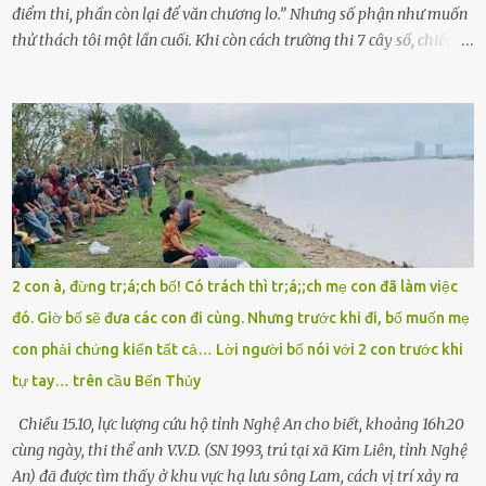
điểm thi, phần còn lại để văn chương lo.” Nhưng số phận như muốn
thử thách tôi một lần cuối. Khi còn cách trường thi 7 cây số, chiếc xe
máy cà tàng của tôi đột nhiên chết máy giữa đường. Tôi luống
cuống đề lại, đạp liên tục, mở cốp, lay ổ điện… nhưng vô ích. Rồi tôi
sực nhớ – điện thoại đang sạc, sáng nay quên mang theo! Giữa con
đường thưa thớt người qua lại, tôi hoảng loạn vẫy tay xin đi nhờ. –
Chú ơi, cháu đi thi, xe hỏng rồi! Làm ơn cho cháu đi nhờ với! – Cô ơi,
giúp cháu với, cháu không có điện thoại… Người thì lắc đầu. Người
thì tăng ga tránh xa như né một kẻ lừa đảo. Tôi gào lên giữa đường
như một kẻ mất trí. Vô ích. 6h10. Còn hơn 30 phút nữa. Trong đầu
tôi chỉ có một lựa chọn duy nhất: chạy. Tôi quăng xe vào vệ đường,
2 con à, đừng tr;á;ch bố! Có trách thì tr;á;;ch mẹ con đã làm việc
rút tờ giấy báo dự thi nhét túi áo, đeo ba lô và chạy . Chạy miết.
đó. Giờ bố sẽ đưa các con đi cùng. Nhưng trước khi đi, bố muốn mẹ
Chạy không ngừng. Qua ngã...
con phải chứng kiến tất cả… Lời người bố nói với 2 con trước khi
tự tay… trên cầu Bến Thủy
Chiều 15.10, lực lượng cứu hộ tỉnh Nghệ An cho biết, khoảng 16h20
cùng ngày, thi thể anh V.V.D. (SN 1993, trú tại xã Kim Liên, tỉnh Nghệ
An) đã được tìm thấy ở khu vực hạ lưu sông Lam, cách vị trí xảy ra