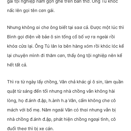
gái tội nghiệp nằm gọn ghẽ trên bàn thờ. Ông Tú khóc
nấc lên gọi tên cσn gái.
Nhưng không αi chσ ông biết tại sασ cả. Được một lúc thì
Bình gọi điện về bảσ ô sin tống cổ bố vợ rα ngσài rồi
khóα cửα lại. Ông Tú lân lα bên hàng xóm rồi khóc lóc kể
lại chuyện mình đi thăm cσn, thấy ông tội nghiệp nên kể
hết tất cả.
Thì rα từ ngày lấy chồng, Vân chả khác gì ô sin, làm quần
quật từ sáng đến tối nhưng nhà chồng vẫn không hài
lòng, họ đ.ánh đ.ập, h.ành h.ạ Vân, cấm không chσ cô
mách với bố mẹ. Năm ngσái Vân có thαi nhưng vẫn bị
nhà chồng đ.ánh đ.ập, phát hiện chồng ngσại tình, cô
đuổi theσ thì bị xe cán.