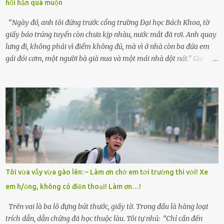
hối hận quá muộn
“Con sẽ nhặt thật nhiều vỏ sò cho mẹ nhé!” Chiếc xe khách lăn
bánh rời khỏi bến...
“Ngày đó, anh tôi đứng trước cổng trường Đại học Bách Khoa, tờ
giấy báo trúng tuyển còn chưa kịp nhàu, nước mắt đã rơi. Anh quay
lưng đi, không phải vì điểm không đủ, mà vì ở nhà còn ba đứa em
gái đói cơm, một người bà già nua và một mái nhà dột nát.” Gia
đình anh Trí sống ở một xã nhỏ thuộc huyện Hương Sơn, Hà Tĩnh.
Mẹ mất sớm khi đứa út mới lên ba, cha thì bỏ đi biệt xứ từ đó không
có tin tức. Mọi gánh nặng đổ dồn lên đôi vai gầy guộc của bà nội –
cụ Nguyễn Thị Đào – và cậu con trai cả là Trí, lúc đó mới chỉ 17 tuổi.
Trí là học sinh giỏi toàn huyện, học lớp 12 nhưng đã biết làm ruộng,
làm thuê, biết đi cày thuê từ 4h sáng rồi lại tất tả về đi học. Người
trong làng thương lắm, bảo: “Thằng Trí học giỏi mà hiền, sau này
nên ông này bà nọ đó!” Trí có ba cô em gái: Mai, Lan và Hương – ba
cái tên mẹ đặt lúc còn sống, mong tụi nhỏ sau này như hoa mai nở
Tôi vừa vẫy vừa gào lên: – Làm ơn chở em tới trường thi với! Xe
giữa mùa đông. Nhưng hoa có đẹp mấy cũng cần đất màu, mà nhà
em h/ỏng, không có điện thoại! Làm ơn…!
thì chỉ toàn đất sỏi đá và khốn khó. Năm đó, Trí đỗ Đại học Bách
Khoa Hà...
Trên vai là ba lô đựng bút thước, giấy tờ. Trong đầu là hàng loạt
trích dẫn, dẫn chứng đã học thuộc làu. Tôi tự nhủ: “Chỉ cần đến