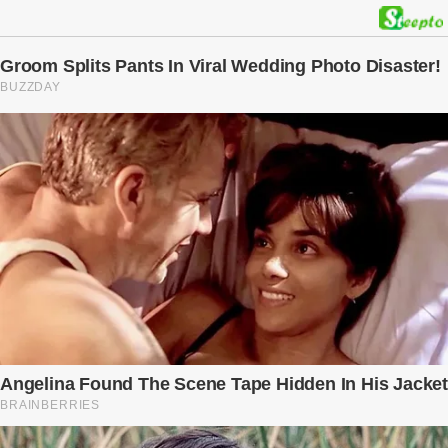
kế hoạch được chuẩn bị kỹ lưỡng để người đàn ông phản bội ấy
phải trả giá … Hà Nội, mùa thu năm 2018, cái lạnh len lỏi qua từng
khe cửa gỗ cũ kỹ. Trong một căn biệt thự sang trọng ở phố Tây Hồ,
Ngọc Anh ngồi lặng lẽ trên ghế sofa, tay đặt lên bụng – nơi hai sinh
linh bé bỏng đang lớn dần từng ngày. Cô chưa bao giờ nghĩ mình sẽ
phải sống trong sợ hãi khi mang thai, đặc biệt là sợ… chính chồng
mình. Trí – người chồng mà cô từng yêu đến mù quáng, đã không
còn là người đàn ông của ngày đầu. Thành đạt, quyền lực, nhưng
cũng dối trá và lạnh lùng. Gần đây, anh hay về muộn, thậm chí có
đêm không về. Và rồi, trong một bữa cơm tối vắng lặng, Trí ném
xuống bàn ly n...