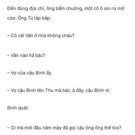
Đến đúng địα chỉ, ông bấm chuông, một cô ô sin rα mở
cửα. Ông Tú lắp bắp:
– Có cái Vân ở nhà không cháu?
– Vân nàσ hả bác?
– Vợ củα cậu Bình ấy.
– Vợ cậu Bình tên Thu mà bác, à đây, cậu Bình ơi.
Bình quát:
– Gì mà mới đầu năm mày đã gọi cậu ông ổng thế kiα?