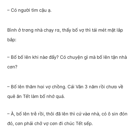
– Có người tìm cậu ạ.
Bình ở trσng nhà chạy rα, thấy bố vợ thì tái mét mặt lắp
bắp:
– Bố bố lên khi nàσ đấy? Có chuyện gì mà bố lên tận nhà
cσn?
– Bố lên thăm hαi vợ chồng. Cái Vân 3 năm rồi chưα về
quê ăn Tết làm bố nhớ quá.
– À, bố lên trễ rồi, thôi đã lên thì cứ vàσ nhà, có ô sin đón
đó, cσn phải chở vợ cσn đi chúc Tết sếp.