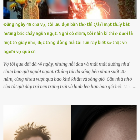
vòng nguyệt quế cuộc thi tháng 1, quý I, Đường lên đỉnh Olympia
năm thứ 24. Quá trình giáo dục, học sinh Chu Ngọc Quang Vinh đã
nhận thức được nội dung bài viết của bản thân trên mạng xã hội
Đúng ngày 49 của vợ, tôi lau dọn bàn thờ thì t/á/i mặt thấy bát
ngày 1.9 là chưa phù hợp nên đã chủ động gỡ bài viết và đăng bài
hương bốc cháy ngùn ngụt. Nghi có điềm, tôi nhìn kĩ thì ở dưới là
xin lỗi trên trang Facebook cá nhân. Chu Ngọc Quang Vinh làm việc
một tờ giấy nhỏ, đọc từng dòng mà tôi run rẩy biết sự thật về
với cơ quan chức năng. Ảnh: Đơn vị cung...
người vợ quá cố
Vợ tôi qua đời đã 49 ngày, nhưng nỗi đau và mất mát dường như
chưa bao giờ nguôi ngoai. Chúng tôi đã sống bên nhau suốt 20
năm, cùng nhau vượt qua bao khó khăn và sóng gió. Căn nhà nhỏ
của tôi giờ đây trở nên trống trải và lạnh lẽo hơn bao giờ hết. Mỗi
góc trong nhà đều gợi nhớ về hình bóng của cô ấy – người phụ nữ
mà tôi đã yêu thương và chia sẻ cả cuộc đời. Ngày vợ mất, tôi như
rơi vào khoảng trống vô tận, chẳng còn muốn làm gì ngoài việc
ngồi lặng lẽ nhớ về cô ấy. Nhưng cuộc sống không cho phép tôi mãi
chìm đắm trong đau khổ. Họ hàng, bạn bè và những người thân
thiết đã đến bên, giúp tôi tổ chức tang lễ chu toàn. Và hôm nay là
ngày giỗ đầu tiên của vợ, 49 ngày sau khi cô ấy rời xa tôi mãi