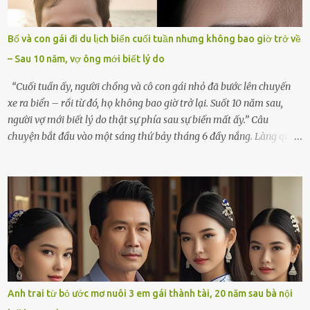
mãi.Buổi sáng hôm đó, sau khi cúng cơm xong, tôi quyết định lên
sắp xếp lại bàn thờ vợ. Mọi thứ vẫn như mọi ngày, nhưng có điều gì
Bố và con gái đi du lịch biển cuối tuần nhưng không bao giờ trở về
đó kỳ lạ mà tôi không thể giải thích được. Trong khoảnh khắc tôi
– Sau 10 năm, vợ ông mới biết lý do
cúi xuống lau chùi bát hương, một luồng gió lạ thoáng qua, khiến
tôi giật mình. Và rồi, một chuyện kinh...
“Cuối tuần ấy, người chồng và cô con gái nhỏ đã bước lên chuyến
xe ra biển – rồi từ đó, họ không bao giờ trở lại. Suốt 10 năm sau,
người vợ mới biết lý do thật sự phía sau sự biến mất ấy.” Câu
chuyện bắt đầu vào một sáng thứ bảy tháng 6 đầy nắng. Làng quê
ven sông rộn ràng với tiếng gà gáy, tiếng trẻ con gọi nhau ra đồng
bắt cào cào. Ngôi nhà nhỏ của ông Minh và bà Hạnh cũng rộn ràng
không kém. Ông Minh, vốn là một người đàn ông điềm đạm, ít nói,
hôm ấy lại đặc biệt vui vẻ. Ông chuẩn bị hành lý cho chuyến đi biển
cùng cô con gái 8 tuổi tên Thảo. “Em ở nhà nghỉ ngơi nhé, anh đưa
con đi biển hai ngày, để nó được ngắm sóng, nghịch cát. Về chắc nó
sẽ kể cho em nghe cả tuần không hết chuyện.” – Ông Minh cười
hiền, vuốt tóc vợ. Bà Hạnh nhìn chồng và con gái ríu rít chuẩn bị mà
lòng cũng rộn ràng. Bà vốn ít có dịp đi xa vì còn bận buôn bán ở chợ,
Anh trai từ bỏ ước mơ nuôi 3 em gái thành tài, 20 năm sau bà nội
nên lần này cũng đành ở nhà. Thảo ôm chầm lấy mẹ trước khi đi: