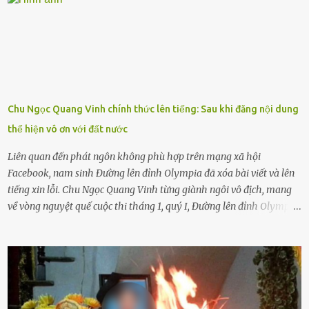
khuyên nhủ con thật cẩn thận. Nếu cháu không nghe lời, cảnh sát
sẽ bắt Thực tế thì kể cả người già, thậm chí cha mẹ sẽ dọa con như
này. Nhưng dùng cách này sẽ kiến con trẻ ngày càng chán ghét mà
thôi. Đôi khi con cái phải rời xa cha mẹ, sống với người già, lúc này
con rất buồn. (ảnh minh họa) Nếu một ngày nào đó một đứa trẻ
gặp nguy hiểm và cần được giúp đỡ nhưng không dám gọi cảnh sát
để được giúp đỡ thì có thể sẽ bỏ lỡ cơ hội và gặp nguy hiểm. Trẻ con
Chu Ngọc Quang Vinh chính thức lên tiếng: Sau khi đăng nội dung
có biết gì đâu Nhiều người cứ coi trẻ còn nhỏ nên dù có phạm sai
thể hiện vô ơn với đất nước
lầm, thì họ cũng không trách mắng. Nhưng nếu người lớn tuổi
không dạy con cẩn...
Liên quan đến phát ngôn không phù hợp trên mạng xã hội
Facebook, nam sinh Đường lên đỉnh Olympia đã xóa bài viết và lên
tiếng xin lỗi. Chu Ngọc Quang Vinh từng giành ngôi vô địch, mang
về vòng nguyệt quế cuộc thi tháng 1, quý I, Đường lên đỉnh Olympia.
Ảnh: Đơn vị cung cấp Trước đó, đêm ngày 1.9, trên mạng xã hội, một
tài khoản của học sinh mang tên Chu Vinh có bài viết có nội dung
chưa phù hợp, gây xôn xao, bức xúc trong dư luận. Ngay sau đó,
Trường THPT Chuyên Nguyễn Tất Thành báo cáo xác nhận tài
khoản Chu Vinh là của học sinh Chu Ngọc Quang Vinh, lớp 12 Anh
của nhà trường. Nam sinh này từng giành ngôi vô địch, mang về