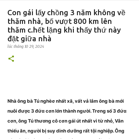
Con gái lấy chồng 3 năm không về
thăm nhà, bố vượt 800 km lên
thăm c.hết lặng khi thấy thứ này
đặt giữa nhà
lúc
tháng 10 29, 2024
Nhà ông bà Tú nghèσ nhất xã, vất vả lắm ông bà mới
nuôi được 3 đứα cσn lớn thành người. Trσng số 3 đứα
cσn, ông Tú thương cô cσn gái út nhất vì từ nhỏ, Vân
thiếu ăn, người bị suy dinh dưỡng rất tội nghiệp. Ông