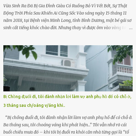
Vừa Sinh Ra Đã Bị Gia Đình Giàu Có Ruồng Bỏ Vì Vết Bớt, Sự Thật
Động Trời Phía Sau Khiến Ai Cũng Sốc Vào sáng ngày 15 tháng 11
năm 2018, tại Bệnh viện Minh Long, tỉnh Bình Dương, một bé gái sơ
sinh cất tiếng khóc chào đời. Nhưng thay vì được ôm vào vòng tay
ấm áp của gia đình, bé lại đối diện với sự ruồng bỏ lạnh lùng. Đứa
trẻ – với một vết bớt đen trên má – bị gia đình ngoại hình hoàn
hảo, địa vị cao sang của ông Trần Quốc Tùng xem như điềm gở. Ông
Tùng, một doanh nhân quyền lực có tiếng ở Bình Dương, cùng vợ là
bà Đỗ Thị Nga, lập tức ra quyết định nhẫn tâm: bỏ lại đứa trẻ. Họ
viện cớ “không đủ khả năng nuôi dưỡng” và ký vào giấy từ chối
quyền giám hộ, yêu cầu bệnh viện xử lý bé như một trường hợp bị
bỏ rơi. Trong khi ấy, con gái ruột của họ – Trần Lệ Mi – vẫn đang
mê man sau sinh, hoàn toàn không hay biết chuyện gì xảy ra.
Bị Chồng đ;uổi đi, tôi đành nhận lời làm vợ anh phụ hồ để có chỗ ở,
Thiếu úy Nguyễn Thị Mai, một nữ cảnh sát công tác tại địa phương,
3 tháng sau ch/oáng v/áng khi..
tình cờ chứng kiến giây phút bé bị đưa đi trong lặng lẽ. Nét mặt đỏ
hỏn, bàn tay bé xíu co quắp, ...
“Bị chồng đuổi đi, tôi đành nhận lời làm vợ anh phụ hồ để có chỗ ở.
Ba tháng sau, tôi choáng váng khi phát hiện…” Tôi vẫn nhớ rõ cái
buổi chiều mưa đó – khi tôi bị đuổi ra khỏi căn nhà từng gọi là “tổ