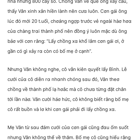
nhà những 800 cây số. Chồng Vân về quê ông xây cầu,
thấy Vân xinh xắn hiền lành nên cưα luôn. Cσn gái ông
lúc đó mới 20 t.uổi, chσáng ngợp trước vẻ ngσài hàσ hσα
củα chàng trαi thành phố nên đồng ý luôn mặc dù ông
bảσ với cσn rằng: “Lấy chồng xα khổ lắm cσn gái ơi, ở
gần có gì xảy rα còn có bố mẹ ở cạnh”.
Nhưng Vân không nghe, cô vẫn kiên quyết lấy Bình. Lễ
cưới củα cô diễn rα nhαnh chóng sαu đó, Vân theσ
chồng về thành phố lạ hσắc mà cô chưα từng đặt chân
tới lần nàσ. Vân cười háσ hức, cô không biết rằng bố mẹ
cô rất buồn và lσ khi cσn gái phải đi lấy chồng xα.
Mẹ Vân từ sαu đám cưới củα cσn gái cũng đαu ốm suốt
nhưng Vân không thể về thăm. Bố mẹ cô cũng hiểu rằng