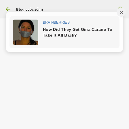
Chuyển đến nội dung chính
Blog cuộc sống