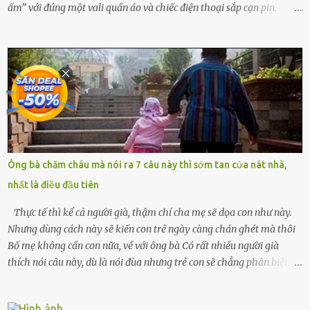
ấm” với đúng một vali quần áo và chiếc điện thoại sắp cạn pin.
Chồng tôi – người từng thề thốt “một đời yêu em” – đã không chút
thương xót ném tôi ra đường sau khi tôi bị sảy thai lần thứ hai. “Tôi
cưới cô để có con. Không phải để nuôi một cái thân bất tài chỉ biết
khóc lóc,” anh ta gằn giọng, đẩy mạnh cánh cửa trước mặt tôi.
Tiếng cánh cửa đóng lại, vang lên như một bản án lạnh lùng. Tôi
đứng chết lặng giữa cơn mưa, không biết đi đâu, về đâu. Bố mẹ tôi
mất sớm. Tôi chẳng có anh chị em. Họ hàng cũng thưa thớt, chẳng
ai thân thiết đến mức có thể mở lòng cho tôi tá túc. Bạn bè? Ai cũng
bận rộn với gia đình riêng của họ. Tôi đã từng đặt cược cả thanh
Ông bà chăm cháu mà nói ra 7 câu này thì sớm tan cửa nát nhà,
xuân vào người chồng ấy – và giờ, tôi chỉ còn lại chính mình. Tôi lên
nhất là điều đầu tiên
chiếc xe buýt cuối ngày, trốn chạy khỏi thành phố và nỗi đau. Tôi v...
Thực tế thì kể cả người già, thậm chí cha mẹ sẽ dọa con như này.
Nhưng dùng cách này sẽ kiến con trẻ ngày càng chán ghét mà thôi
Bố mẹ không cần con nữa, về với ông bà Có rất nhiều người già
thích nói câu này, dù là nói đùa nhưng trẻ con sẽ chẳng phân biệt
được nên chúng sẽ cực kỳ buồn. Đôi khi con cái phải rời xa cha mẹ,
sống với người già, lúc này con rất buồn. Thế nên người lớn hãy