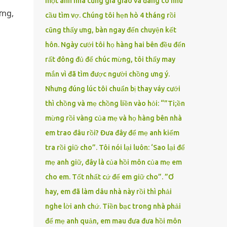
một anh nhà cũng gia giáo và đang có nhu
ưng,
cầu tìm vợ. Chúng tôi hẹn hò 4 tháng rồi
cũng thấy ưng, bàn ngay đến chuyện kết
hôn. Ngày cưới tôi họ hàng hai bên đều đến
rất đông đủ để chúc mừng, tôi thấy may
mắn vì đã tìm được người chồng ưng ý.
Nhưng đúng lúc tôi chuẩn bị thay váy cưới
thì chồng và mẹ chồng liền vào hỏi: “”Ti;ền
mừng rồi vàng của mẹ và họ hàng bên nhà
em trao đâu rồi? Đưa đây để mẹ anh kiểm
tra rồi giữ cho”. Tôi nói lại luôn: ‘Sao lại để
mẹ anh giữ, đây là của hồi môn của mẹ em
cho em. Tốt nhất cứ để em giữ cho”. ”Ơ
hay, em đã làm dâu nhà này rồi thì phải
nghe lời anh chứ. Tiền bạc trong nhà phải
để mẹ anh quản, em mau đưa đưa hồi môn