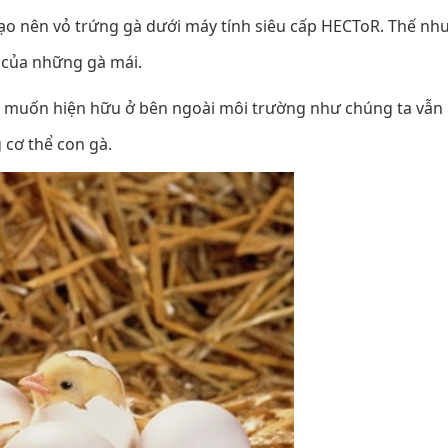
tạo nên vỏ trứng gà dưới máy tính siêu cấp HECToR. Thế nh
g của những gà mái.
hi muốn hiện hữu ở bên ngoài môi trường như chúng ta vẫn
 cơ thể con gà.