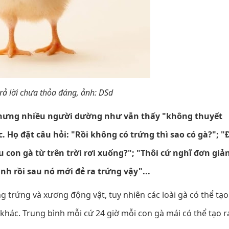
rả lời chưa thỏa đáng, ảnh: DSd
nhưng nhiều người dường như vẫn thấy "không thuyết
 Họ đặt câu hỏi: "Rồi không có trứng thì sao có gà?"; "
con gà từ trên trời rơi xuống?"; "Thôi cứ nghĩ đơn giả
ành rồi sau nó mới đẻ ra trứng vậy"...
 trứng và xương động vật, tuy nhiên các loài gà có thể tạo
khác. Trung bình mỗi cứ 24 giờ mỗi con gà mái có thể tạo r