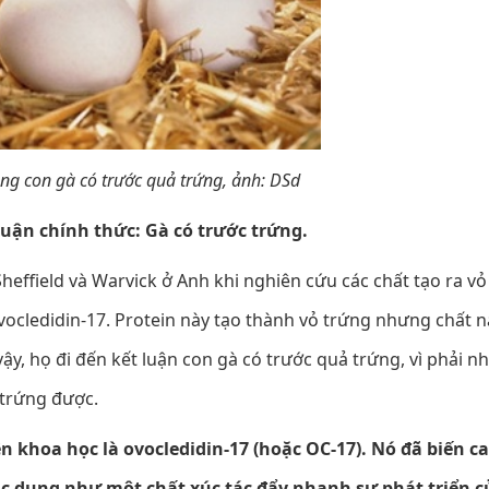
ng con gà có trước quả trứng, ảnh: DSd
luận chính thức: Gà có trước trứng.
effield và Warvick ở Anh khi nghiên cứu các chất tạo ra vỏ
ovocledidin-17. Protein này tạo thành vỏ trứng nhưng chất n
y, họ đi đến kết luận con gà có trước quả trứng, vì phải n
 trứng được.
n khoa học là ovocledidin-17 (hoặc OC-17). Nó đã biến c
 tác dụng như một chất xúc tác đẩy nhanh sự phát triển c