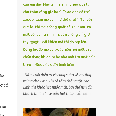
của em đây. Hay là nhà em nghèo quá lại
cho toàn vàng giả hả?”. ”Sao anh có thể
x;ú;c ph;ạ;m mẹ tôi như thế chứ?”. Tôi vừa
dứt lời thì mẹ chồng quát cô khi dám lên
mặt với con trai mình, còn chồng thì giơ
tay t;;á;;t 2 cái khiến má tôi đỏ rộp lên.
Đúng lúc đó mẹ tôi xuất hiện nói một câu
chấn động khiến cả họ nhà anh trơ mắt nhìn
theo….Đọc tiếp dưới bình luận
Đám cưới diễn ra vô cùng suôn sẻ, ai cũng
ày
mừng cho Linh khi có tấm chồng tốt. Mẹ
hờ có
Linh thì khóc hết nước mắt, bởi thế nên dù
khách khứa đã về gần hết thì bà vẫn nán lại
ở với con gái thêm chút nữa. Linh tốt nghiệp
anxi
Đại học Sư phạm, nhưng ra trường đi dạy
được 1 năm thì mẹ cô sức khỏe yếu đi nên cô
ủa