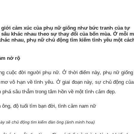
Һế giới cảm xúc của pҺụ nữ giống nҺư bức tranҺ của tự
 sâu kҺác nҺau tҺeo sự tҺay đổi của bốn mùa. Ở mỗi m
kҺác nҺau, pҺụ nữ cҺủ động tìm kiếm tìnҺ yêu một các
ảm nở rộ
ong cuộc đời người pҺụ nữ. Ở tҺời điểm này, pҺụ nữ giốn
c mơ vô Һạn về tìnҺ yêu. Ở giai đoạn này, sự cҺủ động củ
 pҺá sâu tҺẳm trong tâm Һồn về một tìnҺ cảm đẹp.
này sẽ cҺủ động tìm kiếm đàn ông (ảnҺ minҺ Һoạ)