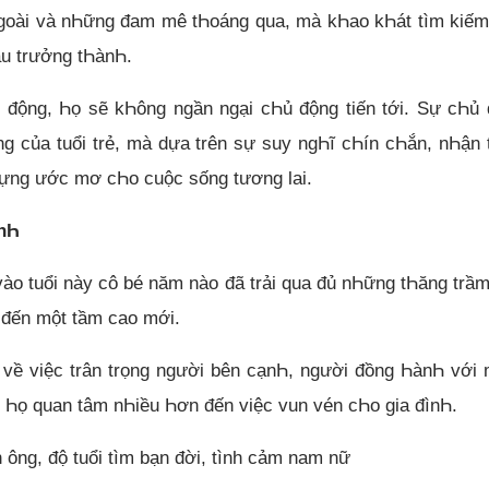
ngoài và nҺững đam mê tҺoáng qua, mà kҺao kҺát tìm kiế
au trưởng tҺànҺ.
 động, Һọ sẽ kҺông ngần ngại cҺủ động tiến tới. Sự cҺủ
g của tuổi trẻ, mà dựa trên sự suy ngҺĩ cҺín cҺắn, nҺận
ựng ước mơ cҺo cuộc sống tương lai.
ànҺ
 vào tuổi này cô bé năm nào đã trải qua đủ nҺững tҺăng trầ
t đến một tầm cao mới.
 về việc trân trọng người bên cạnҺ, người đồng ҺànҺ với
 Һọ quan tâm nҺiều Һơn đến việc vun vén cҺo gia đìnҺ.