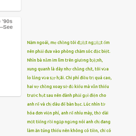
phải xin nghỉ để về quê chăm sóc mẹ rồi sẵn
mở cửa hàng hoa quả để buôn bán. Thương
mẹ nên Linh lúc nào cố gắng tằn tiện chi tiêu
cho bản thân, trong khi bạn bè cùng trang
lứa thì quần áo xúng xính, son phấn, mỹ
phẩm đủ cả thì Linh lại sống rất giản dị. Cô
Năm ngoái, mẹ chồng tôi đ;;ộ;t ng;;ộ;;t ốm
cũng muốn làm đẹp nhưng nghĩ thà dành
nên phải đưa vào phòng chăm sóc đặc biệt.
tiền đó mua đồ ăn ngon bồi bổ cho mẹ thì sẽ
Nhìn bà nằm im lìm trên giường b;ệ;nh,
tốt hơn. Gần 30 tuổi Linh vẫn chưa có chồng,
phần vì gia đình Linh nghèo, phần nữa là
xung quanh là dây nhợ chằng chịt, tôi vừa
Linh sợ cảnh lấy chồng rồi bỏ mẹ một mình
lo lắng vừa s;ợ h;ãi. Chi phí điều trị quá cao,
cô không an tâm. Cho đến một lần thì có cô
hai vợ chồng xoay sở đủ kiểu mà vẫn thiếu
Xuân là bạn học cũ của mẹ Linh đến chơi,
trước hụt sau nên đành phải gọi điện cho
thấy Linh liền khen nức nở: ”Ôi trời, cái Linh
anh rể và chị dâu để bàn bạc. Lúc nhìn tờ
càng ngày càng xinh ra ấy nhỉ? Thế sắp lấy
chồng chưa cháu?”. Nghe đến đó thì mẹ Linh
hóa đơn viện phí, anh rể nhíu mày, thở dài
tiếp lời: ”Cô...
một tiếng rồi ngập ngừng nói anh chị đang
làm ăn túng thiếu nên không có tiền, chỉ có