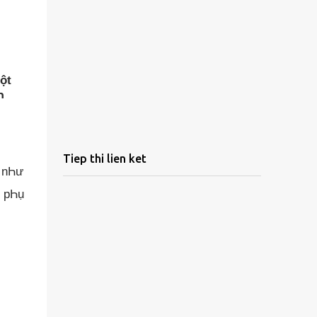
ột
Һ
Tiep thi lien ket
g nҺư
a pҺụ