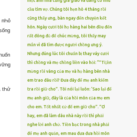
một anh nhà cũng gia giáo và đang có nhu
cầu tìm vợ. Chúng tôi hẹn hò 4 tháng rồi
cũng thấy ưng, bàn ngay đến chuyện kết
u nҺỏ
hôn. Ngày cưới tôi họ hàng hai bên đều đến
 sống
rất đông đủ để chúc mừng, tôi thấy may
mắn vì đã tìm được người chồng ưng ý.
Nhưng đúng lúc tôi chuẩn bị thay váy cưới
muốn
thì chồng và mẹ chồng liền vào hỏi: “”Ti;ền
 vững
mừng rồi vàng của mẹ và họ hàng bên nhà
em trao đâu rồi? Đưa đây để mẹ anh kiểm
a tҺử
tra rồi giữ cho”. Tôi nói lại luôn: ‘Sao lại để
mẹ anh giữ, đây là của hồi môn của mẹ em
cho em. Tốt nhất cứ để em giữ cho”. ”Ơ
hay, em đã làm dâu nhà này rồi thì phải
nghe lời anh chứ. Tiền bạc trong nhà phải
để mẹ anh quản, em mau đưa đưa hồi môn