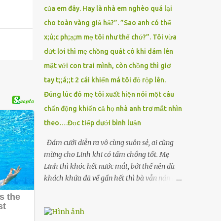
của em đây. Hay là nhà em nghèo quá lại
cho toàn vàng giả hả?”. ”Sao anh có thể
x;ú;c ph;ạ;m mẹ tôi như thế chứ?”. Tôi vừa
dứt lời thì mẹ chồng quát cô khi dám lên
mặt với con trai mình, còn chồng thì giơ
tay t;;á;;t 2 cái khiến má tôi đỏ rộp lên.
Đúng lúc đó mẹ tôi xuất hiện nói một câu
chấn động khiến cả họ nhà anh trơ mắt nhìn
theo….Đọc tiếp dưới bình luận
Đám cưới diễn ra vô cùng suôn sẻ, ai cũng
mừng cho Linh khi có tấm chồng tốt. Mẹ
Linh thì khóc hết nước mắt, bởi thế nên dù
khách khứa đã về gần hết thì bà vẫn nán lại
ở với con gái thêm chút nữa. Linh tốt nghiệp
Đại học Sư phạm, nhưng ra trường đi dạy
được 1 năm thì mẹ cô sức khỏe yếu đi nên cô