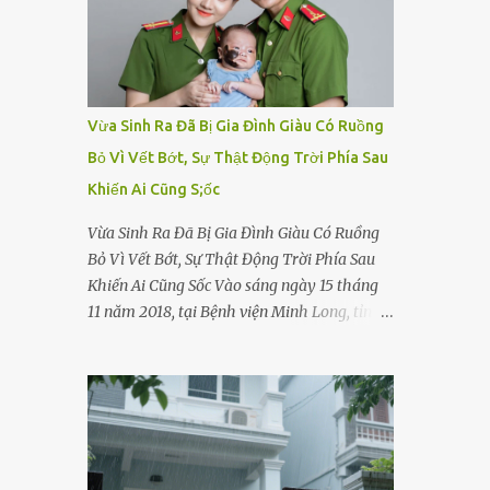
Vừa Sinh Ra Đã Bị Gia Đình Giàu Có Ruồng
Bỏ Vì Vết Bớt, Sự Thật Động Trời Phía Sau
Khiến Ai Cũng S;ốc
Vừa Sinh Ra Đã Bị Gia Đình Giàu Có Ruồng
Bỏ Vì Vết Bớt, Sự Thật Động Trời Phía Sau
Khiến Ai Cũng Sốc Vào sáng ngày 15 tháng
11 năm 2018, tại Bệnh viện Minh Long, tỉnh
Bình Dương, một bé gái sơ sinh cất tiếng
khóc chào đời. Nhưng thay vì được ôm vào
vòng tay ấm áp của gia đình, bé lại đối diện
với sự ruồng bỏ lạnh lùng. Đứa trẻ – với một
vết bớt đen trên má – bị gia đình ngoại hình
hoàn hảo, địa vị cao sang của ông Trần Quốc