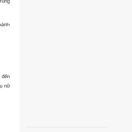
 rung
tҺànҺ
n đến
Һụ nữ