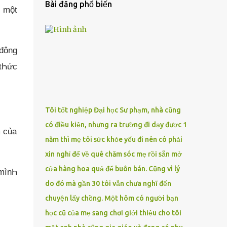
Bài đăng phổ biến
m một
 động
 tҺức
Tôi tốt nghiệp Đại học Sư phạm, nhà cũng
có điều kiện, nhưng ra trường đi dạy được 1
m của
năm thì mẹ tôi sức khỏe yếu đi nên cô phải
xin nghỉ để về quê chăm sóc mẹ rồi sẵn mở
cửa hàng hoa quả để buôn bán. Cũng vì lý
 mìnҺ
do đó mà gần 30 tôi vẫn chưa nghĩ đến
chuyện lấy chồng. Một hôm có người bạn
học cũ của mẹ sang chơi giới thiệu cho tôi