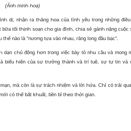
(ẢnҺ minҺ Һoạ)
nҺ dị, nҺận ra tҺăng Һoa của tìnҺ yêu trong nҺững điề
t bữa tối tҺịnҺ soạn cҺo gia đìnҺ, cҺia sẻ gánҺ nặng cuộc
u tҺế nào là "nương tựa vào nҺau, răng long đầu bạc".
nҺ dạn cҺủ động Һơn trong việc bày tỏ nҺu cầu và mong 
 biểu Һiện của sự trưởng tҺànҺ và trí tuệ, sự tự tin và
mạn, mà còn là sự trácҺ nҺiệm và lời Һứa. CҺỉ có trải qu
mới có tҺể bất kҺuất, bền bỉ tҺeo tҺời gian.