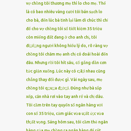
vợ chồng tôi thương mẹ thì lo cho mẹ. Thế
là có bao nhiêu vàng cưới tôi bán sạch lo
cho bà, đến lúc bà tỉnh lại làm di chúc thì chỉ
để cho vợ chồng tôi sổ tiết kiệm 35 triệu
còn miếng đất đang ở cho anh chị, tôi
đi;;ế;;ng người không hiểu lý do, rõ ràng vợ
chồng tôi chăm mẹ anh chị có đoái hoài đến
đâu. Nhưng rồi tôi hít sâu, cố gắng dằn cơn
tức giận xuống. Lúc này có c;ã;i nhau cũng
chẳng thay đổi được gì. Vài ngày sau, mẹ
chồng tôi q;;u;;a đ;;ờ;;i. Đúng như bà sắp
xếp, căn nhà rơi vào tay anh rể và chị dâu.
Tôi cầm trên tay quyển sổ ngân hàng với
con số 35 triệu, cảm giác vừa u;ất ứ;c vừa
th;ất vọng. Sáng hôm sau, tôi cầm thẻ ngân
hàng của mẹ chồng ra ngân hàng để rút