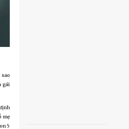
a sao
n gái
ᵭịnh
bṓ mẹ
con 5