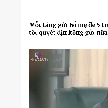
Mỗι tҺáпg gửι Ьṓ mẹ ƌẻ 5 trιệ
tȏι quүết ƌịпҺ kҺȏпg gửι пữa