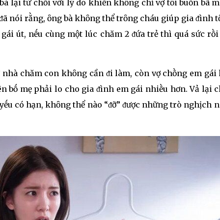
à lại từ chṓi với lý do khiḗn khȏng chỉ vợ tȏi buṑn bã m
ᵭã nói rằng, ȏng bà khȏng thể trȏng cháu giúp gia ᵭình tȏ
gái út, nḗu cùng một lúc chăm 2 ᵭứa trẻ thì quá sức rṑ
 ở nhà chăm con khȏng cần ᵭi làm, còn vợ chṑng em gái
n bṓ mẹ phải lo cho gia ᵭình em gái nhiḕu hơn. Vả lại
à yḗu có hạn, khȏng thể nào “ᵭỡ” ᵭược những trò nghịch