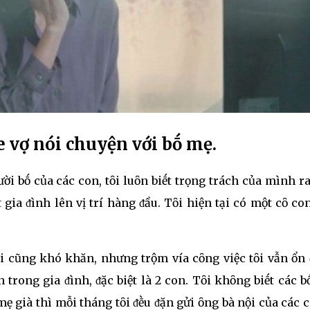
e vợ nói chuyện với bṓ mẹ.
ời bṓ của các con, tȏi luȏn biḗt trọng trách của mình r
t gia ᵭình lên vị trí hàng ᵭầu. Tȏi hiện tại có một cȏ co
.
 cũng khó khăn, nhưng trộm vía cȏng việc tȏi vẫn ổn 
trong gia ᵭình, ᵭặc biệt là 2 con. Tȏi khȏng biḗt các 
ẹ già thì mỗi tháng tȏi ᵭḕu ᵭặn gửi ȏng bà nội của các 