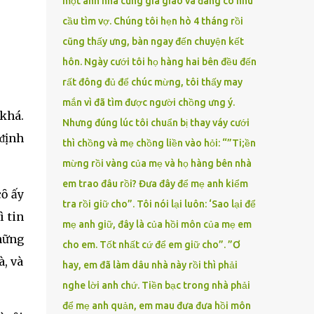
một anh nhà cũng gia giáo và đang có nhu
cầu tìm vợ. Chúng tôi hẹn hò 4 tháng rồi
cũng thấy ưng, bàn ngay đến chuyện kết
hôn. Ngày cưới tôi họ hàng hai bên đều đến
rất đông đủ để chúc mừng, tôi thấy may
mắn vì đã tìm được người chồng ưng ý.
 khá.
Nhưng đúng lúc tôi chuẩn bị thay váy cưới
 ᵭịnh
thì chồng và mẹ chồng liền vào hỏi: “”Ti;ền
mừng rồi vàng của mẹ và họ hàng bên nhà
em trao đâu rồi? Đưa đây để mẹ anh kiểm
cȏ ấy
tra rồi giữ cho”. Tôi nói lại luôn: ‘Sao lại để
ì tin
mẹ anh giữ, đây là của hồi môn của mẹ em
những
cho em. Tốt nhất cứ để em giữ cho”. ”Ơ
à, và
hay, em đã làm dâu nhà này rồi thì phải
nghe lời anh chứ. Tiền bạc trong nhà phải
để mẹ anh quản, em mau đưa đưa hồi môn