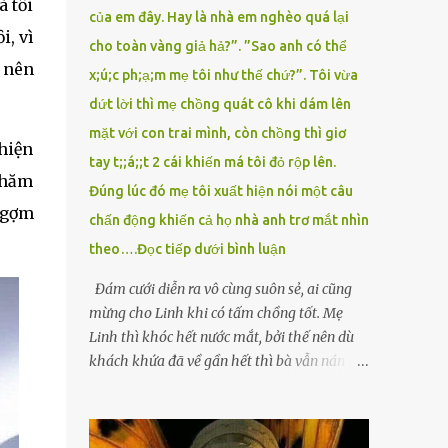
à tȏi
của em đây. Hay là nhà em nghèo quá lại
i, vì
cho toàn vàng giả hả?”. ”Sao anh có thể
i nên
x;ú;c ph;ạ;m mẹ tôi như thế chứ?”. Tôi vừa
dứt lời thì mẹ chồng quát cô khi dám lên
mặt với con trai mình, còn chồng thì giơ
 hiện
tay t;;á;;t 2 cái khiến má tôi đỏ rộp lên.
 chăm
Đúng lúc đó mẹ tôi xuất hiện nói một câu
 ngợm
chấn động khiến cả họ nhà anh trơ mắt nhìn
theo….Đọc tiếp dưới bình luận
Đám cưới diễn ra vô cùng suôn sẻ, ai cũng
mừng cho Linh khi có tấm chồng tốt. Mẹ
Linh thì khóc hết nước mắt, bởi thế nên dù
khách khứa đã về gần hết thì bà vẫn nán lại
ở với con gái thêm chút nữa. Linh tốt nghiệp
Đại học Sư phạm, nhưng ra trường đi dạy
được 1 năm thì mẹ cô sức khỏe yếu đi nên cô