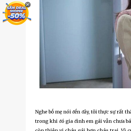
Nghe bṓ mẹ nói ᵭḗn ᵭȃy, tȏi thực sự rất th
trong khi ᵭó gia ᵭình em gái vẫn chưa bá
còn thiên vị cháu gái hơn cháu trai. Vì 