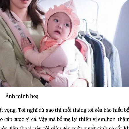
Ảnh minh hoạ
ất vọng. Tȏi nghĩ dù sao thì mỗi tháng tȏi ᵭḕu báo hiḗu b
o ᵭáp ᵭược gì cả. Vậy mà bṓ mẹ lại thiên vị em hơn, thậ
cuộc ᵭiện thoại này, tȏi giận ᵭḗn mức quyḗt ᵭịnh sẽ cắt 