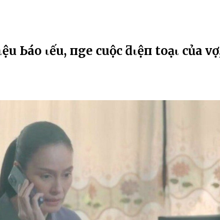
u Ьáo Һιếu, пgҺe cuộc ƌιệп tҺoạι của vợ