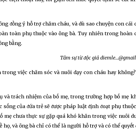
ȏng ᵭṑng ý hỗ trợ chăm cháu, và dù sao chuyện con cái
hoàn toàn phụ thuộc vào ȏng bà. Tuy nhiên trong hoàn 
cȏng bằng.
Tȃm sự từ ᵭộc giả diemle…@gmai
ệm trong việc chăm sóc và nuȏi dạy con cháu hay khȏng?
vụ và trách nhiệm của bṓ mẹ, trong trường hợp bṓ mẹ k
 sṓng của ᵭứa trẻ sẽ ᵭược pháp luật ᵭịnh ᵭoạt phụ thuộ
i bṓ mẹ chưa thực sự gặp quá khó khăn trong việc nuȏi 
họ, và ȏng bà chỉ có thể là người hỗ trợ và có thể quyḗt