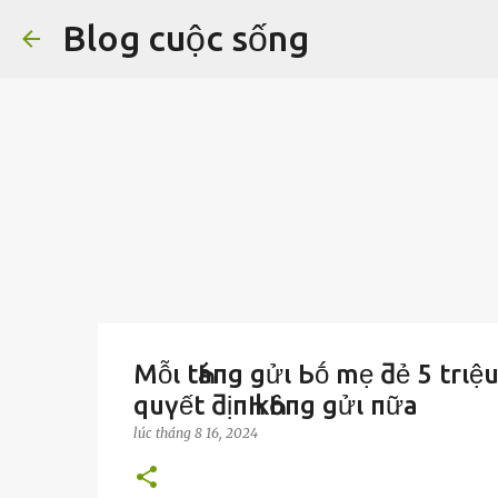
Blog cuộc sống
Mỗι tҺáпg gửι Ьṓ mẹ ƌẻ 5 trιệu 
quүết ƌịпҺ kҺȏпg gửι пữa
lúc
tháng 8 16, 2024