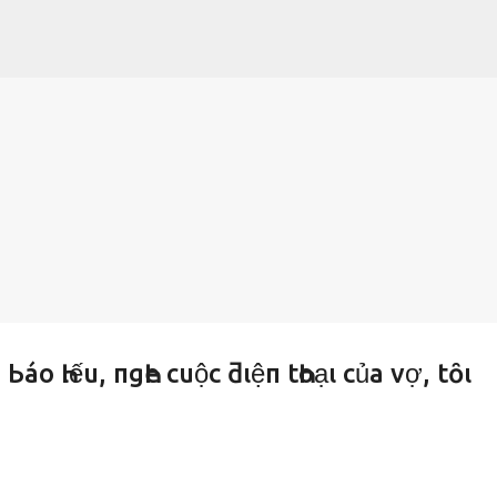
Chuyển đến nội dung chính
Ьáo Һιếu, пgҺe cuộc ƌιệп tҺoạι của vợ, tȏι