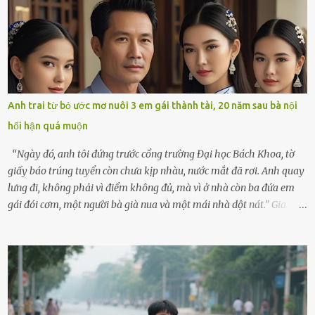
hôm ấy lại đặc biệt vui vẻ. Ông chuẩn bị hành lý cho chuyến đi biển
cùng cô con gái 8 tuổi tên Thảo. “Em ở nhà nghỉ ngơi nhé, anh đưa
con đi biển hai ngày, để nó được ngắm sóng, nghịch cát. Về chắc nó
sẽ kể cho em nghe cả tuần không hết chuyện.” – Ông Minh cười
hiền, vuốt tóc vợ. Bà Hạnh nhìn chồng và con gái ríu rít chuẩn bị mà
lòng cũng rộn ràng. Bà vốn ít có dịp đi xa vì còn bận buôn bán ở chợ,
Anh trai từ bỏ ước mơ nuôi 3 em gái thành tài, 20 năm sau bà nội
nên lần này cũng đành ở nhà. Thảo ôm chầm lấy mẹ trước khi đi:
hối hận quá muộn
“Con sẽ nhặt thật nhiều vỏ sò cho mẹ nhé!” Chiếc xe khách lăn
bánh rời khỏi bến...
“Ngày đó, anh tôi đứng trước cổng trường Đại học Bách Khoa, tờ
giấy báo trúng tuyển còn chưa kịp nhàu, nước mắt đã rơi. Anh quay
lưng đi, không phải vì điểm không đủ, mà vì ở nhà còn ba đứa em
gái đói cơm, một người bà già nua và một mái nhà dột nát.” Gia
đình anh Trí sống ở một xã nhỏ thuộc huyện Hương Sơn, Hà Tĩnh.
Mẹ mất sớm khi đứa út mới lên ba, cha thì bỏ đi biệt xứ từ đó không
có tin tức. Mọi gánh nặng đổ dồn lên đôi vai gầy guộc của bà nội –
cụ Nguyễn Thị Đào – và cậu con trai cả là Trí, lúc đó mới chỉ 17 tuổi.
Trí là học sinh giỏi toàn huyện, học lớp 12 nhưng đã biết làm ruộng,
làm thuê, biết đi cày thuê từ 4h sáng rồi lại tất tả về đi học. Người