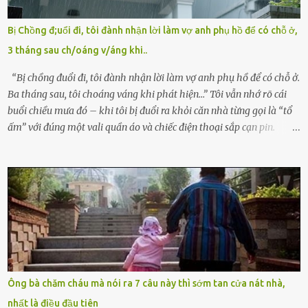
bỏ rơi. Trong khi ấy, con gái ruột của họ – Trần Lệ Mi – vẫn đang
mê man sau sinh, hoàn toàn không hay biết chuyện gì xảy ra.
Bị Chồng đ;uổi đi, tôi đành nhận lời làm vợ anh phụ hồ để có chỗ ở,
Thiếu úy Nguyễn Thị Mai, một nữ cảnh sát công tác tại địa phương,
3 tháng sau ch/oáng v/áng khi..
tình cờ chứng kiến giây phút bé bị đưa đi trong lặng lẽ. Nét mặt đỏ
hỏn, bàn tay bé xíu co quắp, ...
“Bị chồng đuổi đi, tôi đành nhận lời làm vợ anh phụ hồ để có chỗ ở.
Ba tháng sau, tôi choáng váng khi phát hiện…” Tôi vẫn nhớ rõ cái
buổi chiều mưa đó – khi tôi bị đuổi ra khỏi căn nhà từng gọi là “tổ
ấm” với đúng một vali quần áo và chiếc điện thoại sắp cạn pin.
Chồng tôi – người từng thề thốt “một đời yêu em” – đã không chút
thương xót ném tôi ra đường sau khi tôi bị sảy thai lần thứ hai. “Tôi
cưới cô để có con. Không phải để nuôi một cái thân bất tài chỉ biết
khóc lóc,” anh ta gằn giọng, đẩy mạnh cánh cửa trước mặt tôi.
Tiếng cánh cửa đóng lại, vang lên như một bản án lạnh lùng. Tôi
đứng chết lặng giữa cơn mưa, không biết đi đâu, về đâu. Bố mẹ tôi
mất sớm. Tôi chẳng có anh chị em. Họ hàng cũng thưa thớt, chẳng
ai thân thiết đến mức có thể mở lòng cho tôi tá túc. Bạn bè? Ai cũng
bận rộn với gia đình riêng của họ. Tôi đã từng đặt cược cả thanh
Ông bà chăm cháu mà nói ra 7 câu này thì sớm tan cửa nát nhà,
xuân vào người chồng ấy – và giờ, tôi chỉ còn lại chính mình. Tôi lên
nhất là điều đầu tiên