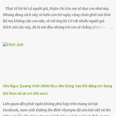
chiếc xe buýt cuối ngày, trốn chạy khỏi thành phố và nỗi đau. Tôi v...
Thực tế thì kể cả người già, thậm chí cha mẹ sẽ dọa con như này.
Nhưng dùng cách này sẽ kiến con trẻ ngày càng chán ghét mà thôi
Bố mẹ không cần con nữa, về với ông bà Có rất nhiều người già
thích nói câu này, dù là nói đùa nhưng trẻ con sẽ chẳng phân biệt
được nên chúng sẽ cực kỳ buồn. Đôi khi con cái phải rời xa cha mẹ,
sống với người già, lúc này con rất buồn. Thế nên người lớn hãy
khuyên nhủ con thật cẩn thận. Nếu cháu không nghe lời, cảnh sát
sẽ bắt Thực tế thì kể cả người già, thậm chí cha mẹ sẽ dọa con như
này. Nhưng dùng cách này sẽ kiến con trẻ ngày càng chán ghét mà
thôi. Đôi khi con cái phải rời xa cha mẹ, sống với người già, lúc này
con rất buồn. (ảnh minh họa) Nếu một ngày nào đó một đứa trẻ
gặp nguy hiểm và cần được giúp đỡ nhưng không dám gọi cảnh sát
để được giúp đỡ thì có thể sẽ bỏ lỡ cơ hội và gặp nguy hiểm. Trẻ con
Chu Ngọc Quang Vinh chính thức lên tiếng: Sau khi đăng nội dung
có biết gì đâu Nhiều người cứ coi trẻ còn nhỏ nên dù có phạm sai
thể hiện vô ơn với đất nước
lầm, thì họ cũng không trách mắng. Nhưng nếu người lớn tuổi
không dạy con cẩn...
Liên quan đến phát ngôn không phù hợp trên mạng xã hội
Facebook, nam sinh Đường lên đỉnh Olympia đã xóa bài viết và lên