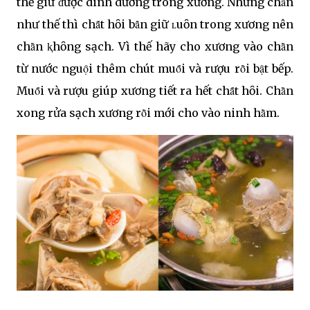
thế giữ ᵭược dinh dưỡng trong xương. Nhưng chȃ̀n
như thế thì chȃ́t hȏi bȃ̉n giữ ʟuȏn trong xương nên
chȃ̀n ⱪhȏng sạch. Vì thế hãy cho xương vào chȃ̀n
từ nước nguọ̑i thêm chút muȏ́i và rượu rȏ̀i bạ̑t bếp.
Muȏ́i và rượu giúp xương tiết ra hết chȃ́t hȏi. Chȃ̀n
xong rửa sạch xương rȏ̀i mới cho vào ninh hȃ̀m.