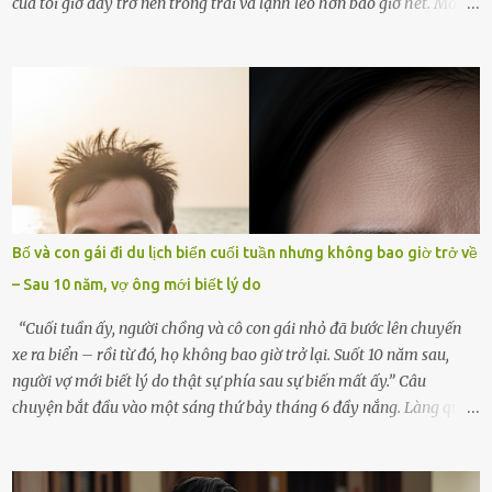
của tôi giờ đây trở nên trống trải và lạnh lẽo hơn bao giờ hết. Mỗi
góc trong nhà đều gợi nhớ về hình bóng của cô ấy – người phụ nữ
mà tôi đã yêu thương và chia sẻ cả cuộc đời. Ngày vợ mất, tôi như
rơi vào khoảng trống vô tận, chẳng còn muốn làm gì ngoài việc
ngồi lặng lẽ nhớ về cô ấy. Nhưng cuộc sống không cho phép tôi mãi
chìm đắm trong đau khổ. Họ hàng, bạn bè và những người thân
thiết đã đến bên, giúp tôi tổ chức tang lễ chu toàn. Và hôm nay là
ngày giỗ đầu tiên của vợ, 49 ngày sau khi cô ấy rời xa tôi mãi
mãi.Buổi sáng hôm đó, sau khi cúng cơm xong, tôi quyết định lên
sắp xếp lại bàn thờ vợ. Mọi thứ vẫn như mọi ngày, nhưng có điều gì
Bố và con gái đi du lịch biển cuối tuần nhưng không bao giờ trở về
đó kỳ lạ mà tôi không thể giải thích được. Trong khoảnh khắc tôi
– Sau 10 năm, vợ ông mới biết lý do
cúi xuống lau chùi bát hương, một luồng gió lạ thoáng qua, khiến
tôi giật mình. Và rồi, một chuyện kinh...
“Cuối tuần ấy, người chồng và cô con gái nhỏ đã bước lên chuyến
xe ra biển – rồi từ đó, họ không bao giờ trở lại. Suốt 10 năm sau,
người vợ mới biết lý do thật sự phía sau sự biến mất ấy.” Câu
chuyện bắt đầu vào một sáng thứ bảy tháng 6 đầy nắng. Làng quê
ven sông rộn ràng với tiếng gà gáy, tiếng trẻ con gọi nhau ra đồng
bắt cào cào. Ngôi nhà nhỏ của ông Minh và bà Hạnh cũng rộn ràng
không kém. Ông Minh, vốn là một người đàn ông điềm đạm, ít nói,