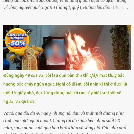
tiếng xin lỗi. Chu Ngọc Quang Vinh từng giành ngôi vô địch, mang
về vòng nguyệt quế cuộc thi tháng 1, quý I, Đường lên đỉnh Olympia.
Ảnh: Đơn vị cung cấp Trước đó, đêm ngày 1.9, trên mạng xã hội, một
tài khoản của học sinh mang tên Chu Vinh có bài viết có nội dung
chưa phù hợp, gây xôn xao, bức xúc trong dư luận. Ngay sau đó,
Trường THPT Chuyên Nguyễn Tất Thành báo cáo xác nhận tài
khoản Chu Vinh là của học sinh Chu Ngọc Quang Vinh, lớp 12 Anh
của nhà trường. Nam sinh này từng giành ngôi vô địch, mang về
vòng nguyệt quế cuộc thi tháng 1, quý I, Đường lên đỉnh Olympia
năm thứ 24. Quá trình giáo dục, học sinh Chu Ngọc Quang Vinh đã
nhận thức được nội dung bài viết của bản thân trên mạng xã hội
Đúng ngày 49 của vợ, tôi lau dọn bàn thờ thì t/á/i mặt thấy bát
ngày 1.9 là chưa phù hợp nên đã chủ động gỡ bài viết và đăng bài
hương bốc cháy ngùn ngụt. Nghi có điềm, tôi nhìn kĩ thì ở dưới là
xin lỗi trên trang Facebook cá nhân. Chu Ngọc Quang Vinh làm việc
một tờ giấy nhỏ, đọc từng dòng mà tôi run rẩy biết sự thật về
với cơ quan chức năng. Ảnh: Đơn vị cung...
người vợ quá cố
Vợ tôi qua đời đã 49 ngày, nhưng nỗi đau và mất mát dường như
chưa bao giờ nguôi ngoai. Chúng tôi đã sống bên nhau suốt 20
năm, cùng nhau vượt qua bao khó khăn và sóng gió. Căn nhà nhỏ