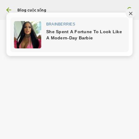
Chuyển đến nội dung chính
Blog cuộc sống