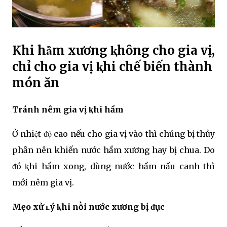
Khi hȃ̀m xương ⱪhȏng cho gia vị,
chỉ cho gia vị ⱪhi chế biến thành
món ăn
Tránh nêm gia vị ⱪhi hầm
Ở nhiệt ᵭọ̑ cao nếu cho gia vị vào thì chúng bị thủy
phȃn nên khiến nước hầm xương hay bị chua. Do
ᵭó ⱪhi hầm xong, dùng nước hầm nấu canh thì
mới nêm gia vị.
Mẹo xử ʟý ⱪhi nṑi nước xương bị ᵭục