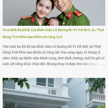
Vừa Sinh Ra Đã Bị Gia Đình Giàu Có Ruồng Bỏ Vì Vết Bớt, Sự Thật
Động Trời Phía Sau Khiến Ai Cũng S;ốc
Vừa Sinh Ra Đã Bị Gia Đình Giàu Có Ruồng Bỏ Vì Vết Bớt, Sự Thật
Động Trời Phía Sau Khiến Ai Cũng Sốc Vào sáng ngày 15 tháng 11
năm 2018, tại Bệnh viện Minh Long, tỉnh Bình Dương, một bé gái sơ
sinh cất tiếng khóc chào đời. Nhưng thay vì được ôm vào vòng tay
ấm áp của gia đình, bé lại đối diện với sự ruồng bỏ lạnh lùng. Đứa
trẻ – với một vết bớt đen trên má – bị gia đình ngoại hình hoàn
hảo, địa vị cao sang của ông Trần Quốc Tùng xem như điềm gở. Ông
Tùng, một doanh nhân quyền lực có tiếng ở Bình Dương, cùng vợ là
bà Đỗ Thị Nga, lập tức ra quyết định nhẫn tâm: bỏ lại đứa trẻ. Họ
viện cớ “không đủ khả năng nuôi dưỡng” và ký vào giấy từ chối
quyền giám hộ, yêu cầu bệnh viện xử lý bé như một trường hợp bị