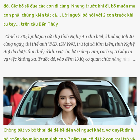
rút tờ giấy báo dự thi nhét túi áo, đeo ba lô và chạy . Chạy miết.
đó. Giờ bố sẽ đưa các con đi cùng. Nhưng trước khi đi, bố muốn mẹ
Chạy không ngừng. Qua ngã...
con phải chứng kiến tất cả… Lời người bố nói với 2 con trước khi
tự tay… trên cầu Bến Thủy
Chiều 15.10, lực lượng cứu hộ tỉnh Nghệ An cho biết, khoảng 16h20
cùng ngày, thi thể anh V.V.D. (SN 1993, trú tại xã Kim Liên, tỉnh Nghệ
An) đã được tìm thấy ở khu vực hạ lưu sông Lam, cách vị trí xảy ra
vụ việc không xa. Trước đó, vào đêm 13.10, cơ quan chức năng nhận
được tin báo có một người đàn ông điều khiển xe máy lên cầu Bến
Thủy – cây cầu bắc qua sông Lam nối hai tỉnh Nghệ An và Hà Tĩnh
– rồi để lại xe máy trên cầu, ôm theo 2 con gái nhỏ nhảy xuống
sông. Người thân và hàng xóm ngóng chờ thông tin tìm kiếm 3 bố
con mất tích trên sông Lam sau vụ nhảy cầu. Ảnh: Hải Dương Tại
hiện trường, người dân phát hiện một chiếc xe máy mang biển kiểm
soát Nghệ An cùng hai chiếc cặp học sinh. Ngay trong đêm, lực
lượng chức năng phối hợp cùng các đội cứu hộ tình nguyện triển
khai tìm kiếm. Danh tính các nạn nhân được xác định là anh V.V.D.
Chồng bắt vợ bỏ th;ai để dễ bề đến với người khác, vợ quyết định
và 2 con gái là cháu V.H.B. (SN 2020) và V.G.T. (SN 2021). Hai cháu là
bỏ tr;ốn vào miền nam sinh con. 7 năm sau cô dắt 2 con trai trở về,