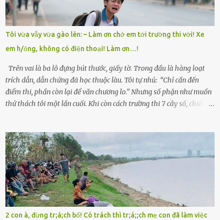
trong làng thương lắm, bảo: “Thằng Trí học giỏi mà hiền, sau này
nên ông này bà nọ đó!” Trí có ba cô em gái: Mai, Lan và Hương – ba
cái tên mẹ đặt lúc còn sống, mong tụi nhỏ sau này như hoa mai nở
Tôi vừa vẫy vừa gào lên: – Làm ơn chở em tới trường thi với! Xe
giữa mùa đông. Nhưng hoa có đẹp mấy cũng cần đất màu, mà nhà
em h/ỏng, không có điện thoại! Làm ơn…!
thì chỉ toàn đất sỏi đá và khốn khó. Năm đó, Trí đỗ Đại học Bách
Khoa Hà...
Trên vai là ba lô đựng bút thước, giấy tờ. Trong đầu là hàng loạt
trích dẫn, dẫn chứng đã học thuộc làu. Tôi tự nhủ: “Chỉ cần đến
điểm thi, phần còn lại để văn chương lo.” Nhưng số phận như muốn
thử thách tôi một lần cuối. Khi còn cách trường thi 7 cây số, chiếc xe
máy cà tàng của tôi đột nhiên chết máy giữa đường. Tôi luống
cuống đề lại, đạp liên tục, mở cốp, lay ổ điện… nhưng vô ích. Rồi tôi
sực nhớ – điện thoại đang sạc, sáng nay quên mang theo! Giữa con
đường thưa thớt người qua lại, tôi hoảng loạn vẫy tay xin đi nhờ. –
Chú ơi, cháu đi thi, xe hỏng rồi! Làm ơn cho cháu đi nhờ với! – Cô ơi,
giúp cháu với, cháu không có điện thoại… Người thì lắc đầu. Người
thì tăng ga tránh xa như né một kẻ lừa đảo. Tôi gào lên giữa đường
như một kẻ mất trí. Vô ích. 6h10. Còn hơn 30 phút nữa. Trong đầu
tôi chỉ có một lựa chọn duy nhất: chạy. Tôi quăng xe vào vệ đường,
2 con à, đừng tr;á;ch bố! Có trách thì tr;á;;ch mẹ con đã làm việc