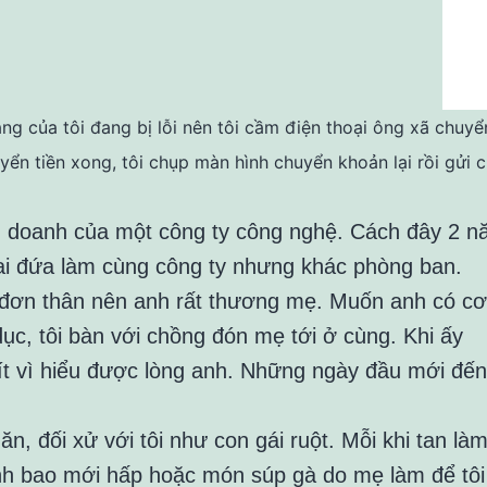
àng của tôi đang bị lỗi nên tôi cầm điện thoại ông xã chuyể
ển tiền xong, tôi chụp màn hình chuyển khoản lại rồi gửi 
nh doanh của một công ty công nghệ. Cách đây 2 n
, hai đứa làm cùng công ty nhưng khác phòng ban.
h đơn thân nên anh rất thương mẹ. Muốn anh có cơ
c, tôi bàn với chồng đón mẹ tới ở cùng. Khi ấy
rít vì hiểu được lòng anh. Những ngày đầu mới đến
, đối xử với tôi như con gái ruột. Mỗi khi tan là
ánh bao mới hấp hoặc món súp gà do mẹ làm để tôi