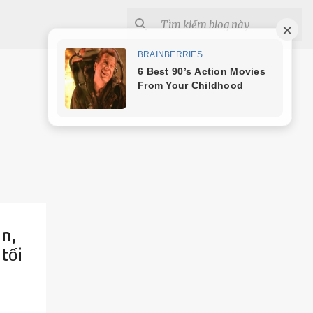
an,
tối