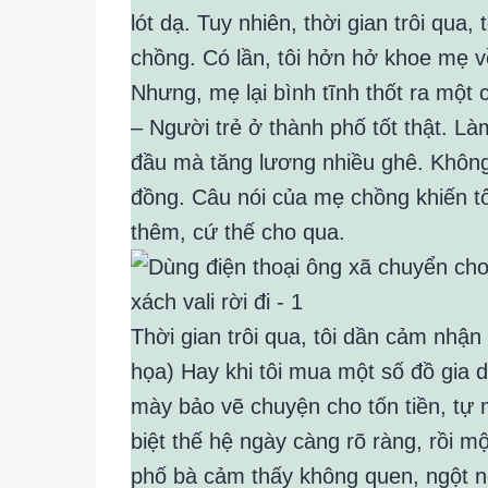
lót dạ. Tuy nhiên, thời gian trôi qua
chồng. Có lần, tôi hởn hở khoe mẹ v
Nhưng, mẹ lại bình tĩnh thốt ra một 
– Người trẻ ở thành phố tốt thật. L
đầu mà tăng lương nhiều ghê. Khôn
đồng. Câu nói của mẹ chồng khiến tô
thêm, cứ thế cho qua.
Thời gian trôi qua, tôi dần cảm nhậ
họa) Hay khi tôi mua một số đồ gia 
mày bảo vẽ chuyện cho tốn tiền, tự
biệt thế hệ ngày càng rõ ràng, rồi m
phố bà cảm thấy không quen, ngột n