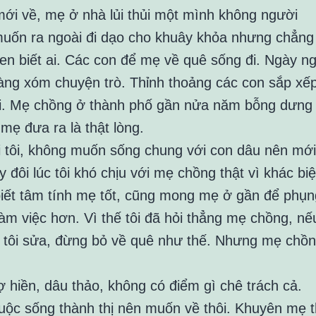
mới về, mẹ ở nhà lủi thủi một mình không người
muốn ra ngoài đi dạo cho khuây khỏa nhưng chẳng
en biết ai. Các con để mẹ về quê sống đi. Ngày n
àng xóm chuyện trò. Thỉnh thoảng các con sắp xế
ồi. Mẹ chồng ở thành phố gần nửa năm bỗng dưng 
 mẹ đưa ra là thật lòng.
i tôi, không muốn sống chung với con dâu nên mới
 đôi lúc tôi khó chịu với mẹ chồng thật vì khác biệ
i biết tâm tính mẹ tốt, cũng mong mẹ ở gần để phụn
m việc hơn. Vì thế tôi đã hỏi thẳng mẹ chồng, nế
 để tôi sửa, đừng bỏ về quê như thế. Nhưng mẹ chồ
ợ hiền, dâu thảo, không có điểm gì chê trách cả.
ộc sống thành thị nên muốn về thôi. Khuyên mẹ 