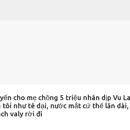
Chuyển đến nội dung chính
uyển cho mẹ chồng 5 triệu nhân dịp Vu L
 tôi như tê dại, nước mắt cứ thế lăn dài, 
ch valy rời đi