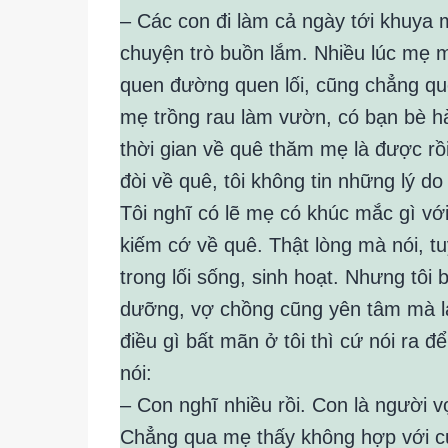
– Các con đi làm cả ngày tới khuya 
chuyện trò buồn lắm. Nhiều lúc mẹ 
quen đường quen lối, cũng chẳng qu
mẹ trồng rau làm vườn, có bạn bè h
thời gian về quê thăm mẹ là được r
đòi về quê, tôi không tin những lý do
Tôi nghĩ có lẽ mẹ có khúc mắc gì vớ
kiếm cớ về quê. Thật lòng mà nói, tuy
trong lối sống, sinh hoạt. Nhưng tô
dưỡng, vợ chồng cũng yên tâm mà là
điều gì bất mãn ở tôi thì cứ nói ra
nói:
– Con nghĩ nhiều rồi. Con là người v
Chẳng qua mẹ thấy không hợp với cu