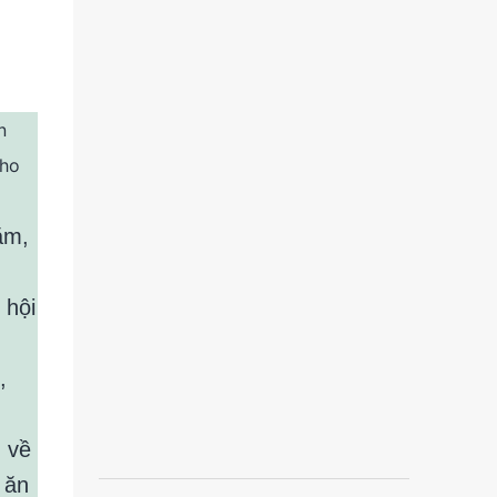
n
cho
ăm,
 hội
,
m về
 ăn