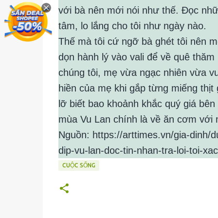
với bà nên mới nói như thế. Đọc nhữ
tâm, lo lắng cho tôi như ngày nào.
Thế mà tôi cứ ngỡ bà ghét tôi nên m
dọn hành lý vào vali để về quê thă
chúng tôi, mẹ vừa ngạc nhiên vừa v
hiền của mẹ khi gắp từng miếng thịt 
lỡ biết bao khoảnh khắc quý giá bên
mùa Vu Lan chính là về ăn cơm vớ
Nguồn: https://arttimes.vn/gia-dinh
dip-vu-lan-doc-tin-nhan-tra-loi-toi-xa
CUỘC SỐNG