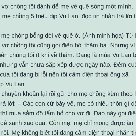
i vợ chồng tôi đành để mẹ về quê sống một mình.
 mẹ chồng bỗng đòi về quê ở. (Ảnh minh họa) Từ 
vợ chồng tôi cũng gọi điện hỏi thăm bà. Nhưng vì
nên chúng tôi ít khi về thăm. Đang là mùa Vu Lan 
ẹ nhưng vẫn chưa sắp xếp được ngày nào. Đêm cuố
của tôi đang bị lỗi nên tôi cầm điện thoại ông xã
ịp Vu Lan.
 chuyển khoản lại rồi gửi cho mẹ chồng kèm theo l
rả lời: – Các con cứ bày vẽ, mẹ có thiếu thốn gì đ
 thì mua sắm đồ tẩm bổ cho vợ đi. Dạo này gọi đi
da dẻ xanh xao quá. Còn mẹ, mẹ chỉ mong được ăn
ồi. Mẹ không biết tôi đang cầm điện thoại nhắn ti