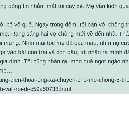
ng dòng tin nhắn, mắt tôi cay xè. Mẹ vẫn luôn qu
ới bỏ về quê. Ngay trong đêm, tôi bàn với chồng t
m mẹ. Rạng sáng hai vợ chồng mới về đến nhà. Thấ
ui mừng. Nhìn mái tóc mẹ đã bạc màu, nhìn nụ cư
gà vào bát con trai và con dâu, tôi nhận ra mình đ
 gia đình. Tôi cũng nhận ra, món quà ngọt ngào nh
i mẹ…
/dung-dien-thoai-ong-xa-chuyen-cho-me-chong-5-tri
ch-vali-roi-di-c59a50738.html