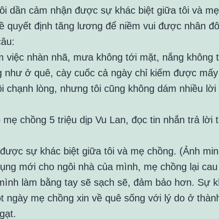
, tôi dần cảm nhận được sự khác biệt giữa tôi và mẹ
ề quyết định tăng lương để niềm vui được nhân đô
câu:
àm việc nhàn nhã, mưa không tới mặt, nắng không t
g như ở quê, cày cuốc cả ngày chỉ kiếm được mấy
i chạnh lòng, nhưng tôi cũng không dám nhiều lời
n được sự khác biệt giữa tôi và mẹ chồng. (Ảnh mi
dụng mới cho ngôi nhà của mình, mẹ chồng lại cau
 mình làm bằng tay sẽ sạch sẽ, đảm bảo hơn. Sự 
ột ngày mẹ chồng xin về quê sống với lý do ở thàn
gạt.