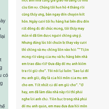
một anh nhà cũng gia giáo và đang có nhu
cầu tìm vợ. Chúng tôi hẹn hò 4 tháng rồi
cũng thấy ưng, bàn ngay đến chuyện kết
gày
hôn. Ngày cưới tôi họ hàng hai bên đều đến
p
rất đông đủ để chúc mừng, tôi thấy may
lại
mắn vì đã tìm được người chồng ưng ý.
Nhưng đúng lúc tôi chuẩn bị thay váy cưới
thì chồng và mẹ chồng liền vào hỏi: “”Ti;ền
mừng rồi vàng của mẹ và họ hàng bên nhà
t
em trao đâu rồi? Đưa đây để mẹ anh kiểm
g
tra rồi giữ cho”. Tôi nói lại luôn: ‘Sao lại để
u có
mẹ anh giữ, đây là của hồi môn của mẹ em
ng
cho em. Tốt nhất cứ để em giữ cho”. ”Ơ
hay, em đã làm dâu nhà này rồi thì phải
nghe lời anh chứ. Tiền bạc trong nhà phải
thế
để mẹ anh quản, em mau đưa đưa hồi môn