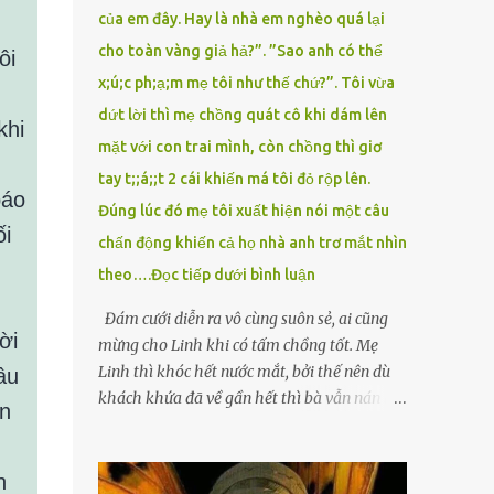
của em đây. Hay là nhà em nghèo quá lại
cho toàn vàng giả hả?”. ”Sao anh có thể
x;ú;c ph;ạ;m mẹ tôi như thế chứ?”. Tôi vừa
dứt lời thì mẹ chồng quát cô khi dám lên
khi
mặt với con trai mình, còn chồng thì giơ
tay t;;á;;t 2 cái khiến má tôi đỏ rộp lên.
báo
Đúng lúc đó mẹ tôi xuất hiện nói một câu
i
chấn động khiến cả họ nhà anh trơ mắt nhìn
theo….Đọc tiếp dưới bình luận
Đám cưới diễn ra vô cùng suôn sẻ, ai cũng
ời
mừng cho Linh khi có tấm chồng tốt. Mẹ
Linh thì khóc hết nước mắt, bởi thế nên dù
âu
khách khứa đã về gần hết thì bà vẫn nán lại
ện
ở với con gái thêm chút nữa. Linh tốt nghiệp
Đại học Sư phạm, nhưng ra trường đi dạy
được 1 năm thì mẹ cô sức khỏe yếu đi nên cô
n